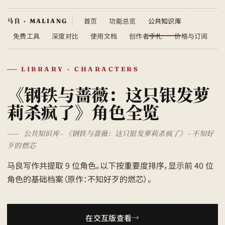
首页
功能总览
公共知识库
免费工具
深度对比
使用文档
创作者手札
价格与订阅
LIBRARY · CHARACTERS
《钢铁与蔷薇：这只银发萝
莉杀疯了》角色全览
公共知识库 · 《钢铁与蔷薇：这只银发萝莉杀疯了》 · 不知好
歹的燃芯
马良写作共提取 9 位角色。以下按重要度排序，显示前 40 位
角色的基础档案（原作：不知好歹的燃芯）。
在交互版查看