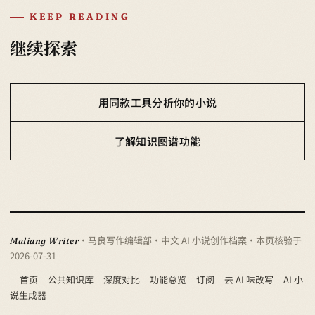
KEEP READING
继续探索
用同款工具分析你的小说
了解知识图谱功能
· 马良写作编辑部 · 中文 AI 小说创作档案
· 本页核验于
Maliang Writer
2026-07-31
首页
公共知识库
深度对比
功能总览
订阅
去 AI 味改写
AI 小
说生成器