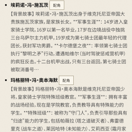
埃莉诺·冯·施瓦茨
配角
【背景故事】 埃莉诺·冯·施瓦茨出身于维克托尼亚帝国大
贵族施瓦茨家族，是家族长女。 **军事生涯**： 14岁进入皇
家骑士学院，16岁以第一名毕业，17岁在边境战役中独挑
三台乌萨尔主力机甲，19岁成为第七骑士团最年轻的代理
团长，获封军功男爵。 **卡尔德堡之夜**： 率领第七骑士团
执行“黎明之矛”行动，遭遇帕维尔（当时驾驶惩戒营机甲）
的疯狂反击。十二台机甲出战，只有三台返回，第七骑士团
被取消番号…
玛格丽特·冯·奥本海默
配角
【背景故事】 玛格丽特·冯·奥本海默是维克托尼亚帝国少
将，皇家骑士学院特殊班级教官。 **军事生涯**： 拥有丰富
的战场经验，现在是学院教官，负责教导具有特殊能力的
学生。 **特殊班级**： 被称为“守门人”，负责引导那些具有
“归途”能力的学生，包括帕薇拉（塔之道破灭者）、弗雷德
里克（战车之道）、莱因哈特（未知能力）、艾莉西亚（霜月家