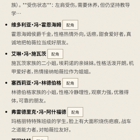
族）。 **受伤状态**： 左肩受伤，需要休养，但仍坚持教导
学…
维多利亚·冯·霍恩海姆
配角
霍恩海姆侯爵千金，性格热情外向，话痨，甜食爱好者，真
诚地把帕薇拉当成好朋友。
艾琳·冯·施瓦茨
配角
施瓦茨家族的二小姐，埃莉诺的亲妹妹。性格活泼开朗，机
甲爱好者，热情接纳帕薇拉作为姐姐。
塞西莉亚·冯·林德伯格
配角
林德伯格家族的小姐，性格冷静理性，观察力强，优雅得
体，可靠的朋友。
弗雷德里克·冯·阿什福德
配角
玛格丽特特殊班级的学生，脸上有大面积烧伤疤痕，战车
之道能力者，对帕薇拉友好。