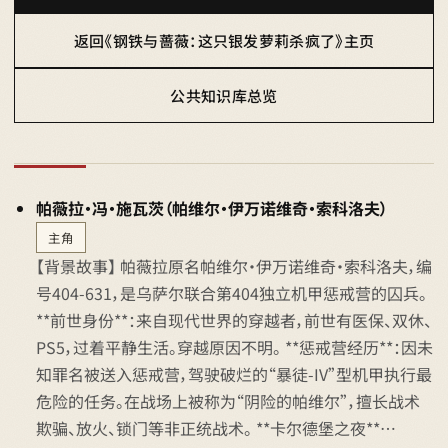
返回《钢铁与蔷薇：这只银发萝莉杀疯了》主页
公共知识库总览
帕薇拉·冯·施瓦茨（帕维尔·伊万诺维奇·索科洛夫）
主角
【背景故事】 帕薇拉原名帕维尔·伊万诺维奇·索科洛夫，编
号404-631，是乌萨尔联合第404独立机甲惩戒营的囚兵。
**前世身份**：来自现代世界的穿越者，前世有医保、双休、
PS5，过着平静生活。穿越原因不明。 **惩戒营经历**：因未
知罪名被送入惩戒营，驾驶破烂的“暴徒-IV”型机甲执行最
危险的任务。在战场上被称为“阴险的帕维尔”，擅长战术
欺骗、放火、锁门等非正统战术。 **卡尔德堡之夜**…