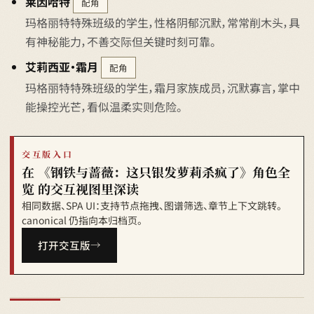
莱因哈特
配角
玛格丽特特殊班级的学生，性格阴郁沉默，常常削木头，具
有神秘能力，不善交际但关键时刻可靠。
艾莉西亚·霜月
配角
玛格丽特特殊班级的学生，霜月家族成员，沉默寡言，掌中
能操控光芒，看似温柔实则危险。
交互版入口
在 《钢铁与蔷薇：这只银发萝莉杀疯了》角色全
览 的交互视图里深读
相同数据、SPA UI：支持节点拖拽、图谱筛选、章节上下文跳转。
canonical 仍指向本归档页。
打开交互版