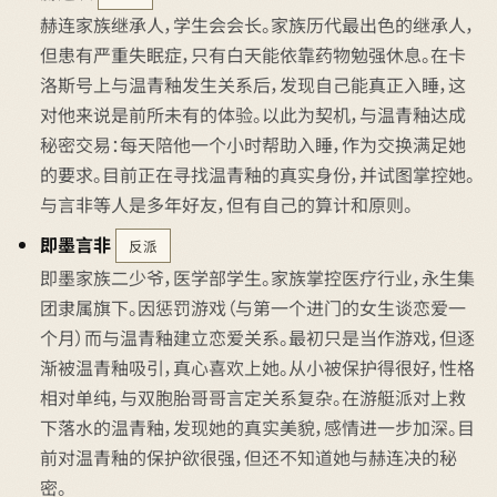
赫连家族继承人，学生会会长。家族历代最出色的继承人，
但患有严重失眠症，只有白天能依靠药物勉强休息。在卡
洛斯号上与温青釉发生关系后，发现自己能真正入睡，这
对他来说是前所未有的体验。以此为契机，与温青釉达成
秘密交易：每天陪他一个小时帮助入睡，作为交换满足她
的要求。目前正在寻找温青釉的真实身份，并试图掌控她。
与言非等人是多年好友，但有自己的算计和原则。
即墨言非
反派
即墨家族二少爷，医学部学生。家族掌控医疗行业，永生集
团隶属旗下。因惩罚游戏（与第一个进门的女生谈恋爱一
个月）而与温青釉建立恋爱关系。最初只是当作游戏，但逐
渐被温青釉吸引，真心喜欢上她。从小被保护得很好，性格
相对单纯，与双胞胎哥哥言定关系复杂。在游艇派对上救
下落水的温青釉，发现她的真实美貌，感情进一步加深。目
前对温青釉的保护欲很强，但还不知道她与赫连决的秘
密。