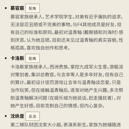
慕容宸
配角
慕容家族继承人，艺术学院学生。对美有近乎偏执的追求，
无法容忍丑陋或不完美的事物。与F4其他成员是好友，但
有自己的标准和原则。最初对温青釉（戴眼镜和刘海时）感
到厌恶，认为她丑陋。目前还未见过温青釉的真实容貌。性
格孤高，喜欢独自创作和思考。
卡洛斯
配角
卡洛斯家族继承人，西洲贵族，掌控九成军火生意。游艇派
对策划者，集训总教官。与言非等人是多年好友，但有自己
的算计。最初设计惩罚游戏让言非与温青釉谈恋爱，只是
当作玩笑。但在接触温青釉后，逐渐对她产生兴趣。多次帮
助温青釉解决问题（在娱乐城为她说话，赶走骚扰者），对
她产生好感。目前克制自己的情感，但内心复杂。
沈纨音
反派
第二梯队财团沈家大小姐，表演系新生。家族为她铺路进