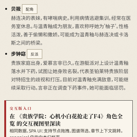
贝筱
配角
赫连决的表妹，有哮喘病史。利用病情逃避集训，经常在医
务室休息。与温青釉成为朋友，喜欢称呼她为'柚子'。性格
活泼，善于偷懒和撒娇。可能成为温青釉与赫连决或卡洛
斯之间的桥梁。
步钟窈
反派
贵族家庭出身，爱慕言非已久。在游艇派对上设计温青釉
落水并下药，试图让她身败名裂。代表圣铂莱特贵族阶层
对特招生的歧视和打压。目前对温青釉充满敌意，可能继
续采取行动。言非正在调查下药事件，她可能面临惩罚。
交互版入口
在 《贵族学院：心机小白花抢走了F4》角色全
览 的交互视图里深读
相同数据、SPA UI：支持节点拖拽、图谱筛选、章节上下文跳转。