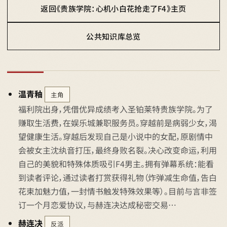
返回《贵族学院：心机小白花抢走了F4》主页
公共知识库总览
温青釉
主角
福利院出身，凭借优异成绩考入圣铂莱特贵族学院。为了
赚取生活费，在娱乐城兼职服务员。穿越前是病弱少女，渴
望健康生活。穿越后发现自己是小说中的女配，原剧情中
会被女主沈纨音打压，最终身败名裂。决心改变命运，利用
自己的美貌和特殊体质吸引F4男主。拥有弹幕系统：能看
到读者评论，通过读者打赏获得礼物（炸弹减生命值，告白
花束加魅力值，一封情书触发特殊效果等）。目前与言非签
订一个月恋爱协议，与赫连决达成秘密交易…
赫连决
反派