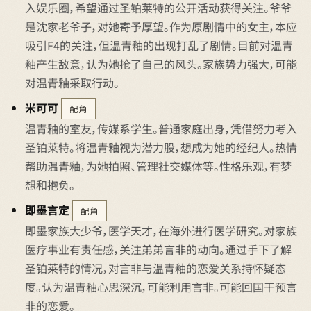
入娱乐圈，希望通过圣铂莱特的公开活动获得关注。爷爷
是沈家老爷子，对她寄予厚望。作为原剧情中的女主，本应
吸引F4的关注，但温青釉的出现打乱了剧情。目前对温青
釉产生敌意，认为她抢了自己的风头。家族势力强大，可能
对温青釉采取行动。
米可可
配角
温青釉的室友，传媒系学生。普通家庭出身，凭借努力考入
圣铂莱特。将温青釉视为潜力股，想成为她的经纪人。热情
帮助温青釉，为她拍照、管理社交媒体等。性格乐观，有梦
想和抱负。
即墨言定
配角
即墨家族大少爷，医学天才，在海外进行医学研究。对家族
医疗事业有责任感，关注弟弟言非的动向。通过手下了解
圣铂莱特的情况，对言非与温青釉的恋爱关系持怀疑态
度。认为温青釉心思深沉，可能利用言非。可能回国干预言
非的恋爱。