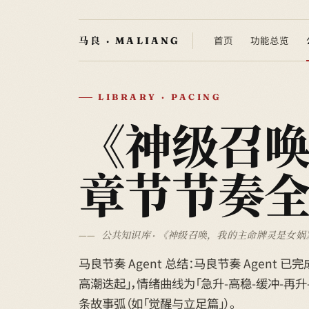
首页
功能总览
LIBRARY · PACING
《神级召
章节节奏
公共知识库 · 《神级召唤，我的主命牌灵是女娲》
马良节奏 Agent 总结：马良节奏 Agent 
高潮迭起」，情绪曲线为「急升-高稳-缓冲-再升-回
条故事弧（如「觉醒与立足篇」）。