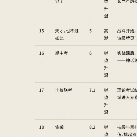
分了
垫
长而严厉批
升
温
15
天才，也不过
5
高
战斗开始
如此
潮
诗级牌灵“
16
期中考
6
铺
实战课后
垫
——神话级
升
温
17
十校联考
7.1
铺
理论考试
垫
绥进入考卷
升
温
18
偷袭
8.2
铺
扶绥与景
垫
伍，挑起