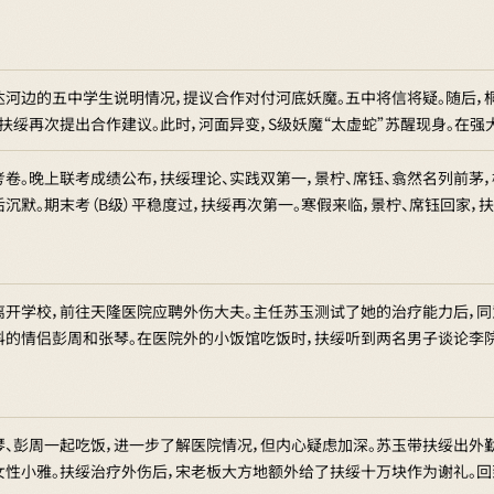
达河边的五中学生说明情况，提议合作对付河底妖魔。五中将信将疑。随后，
扶绥再次提出合作建议。此时，河面异变，S级妖魔“太虚蛇”苏醒现身。在强
考卷。晚上联考成绩公布，扶绥理论、实践双第一，景柠、席钰、翕然名列前茅
沉默。期末考（B级）平稳度过，扶绥再次第一。寒假来临，景柠、席钰回家，
离开学校，前往天隆医院应聘外伤大夫。主任苏玉测试了她的治疗能力后，同
科的情侣彭周和张琴。在医院外的小饭馆吃饭时，扶绥听到两名男子谈论李
琴、彭周一起吃饭，进一步了解医院情况，但内心疑虑加深。苏玉带扶绥出外
女性小雅。扶绥治疗外伤后，宋老板大方地额外给了扶绥十万块作为谢礼。回