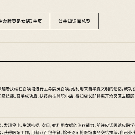
主命牌灵是女娲》主页
公共知识库总览
穿越者扶绥在召唤塔进行主命牌灵召唤。她利用来自华夏文明的记忆，成功召
初级技能。召唤成功后，扶绥前往兼职小店，得知店长即将离开沧冥区去照顾
家，发现停电，生活拮据。次日，她利用女娲的治疗能力，前往皮诺医馆应聘
者，获得医馆工作，月薪八百包午餐。馆长逐渐将医馆事务交给扶绥，自己外