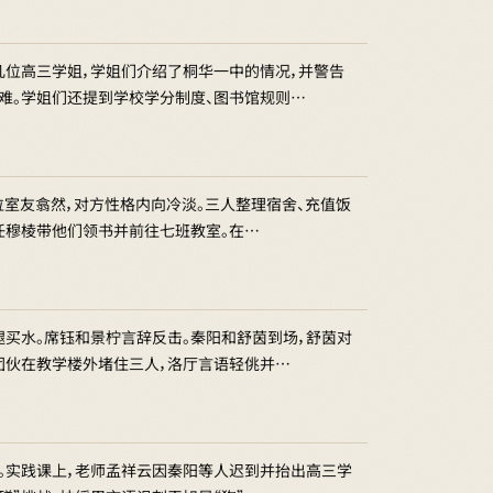
几位高三学姐，学姐们介绍了桐华一中的情况，并警告
难。学姐们还提到学校学分制度、图书馆规则…
位室友翕然，对方性格内向冷淡。三人整理宿舍、充值饭
任穆棱带他们领书并前往七班教室。在…
买水。席钰和景柠言辞反击。秦阳和舒茵到场，舒茵对
团伙在教学楼外堵住三人，洛厅言语轻佻并…
。实践课上，老师孟祥云因秦阳等人迟到并抬出高三学