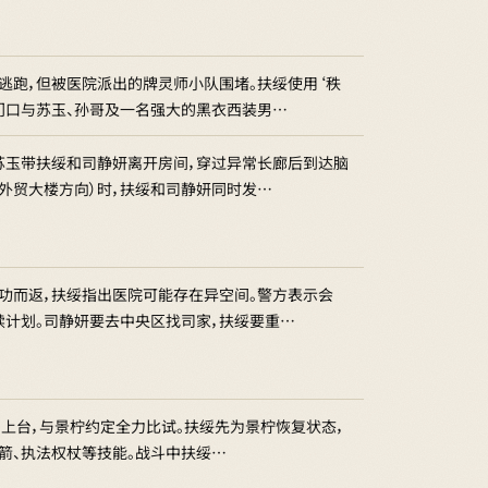
逃跑，但被医院派出的牌灵师小队围堵。扶绥使用‘秩
门口与苏玉、孙哥及一名强大的黑衣西装男…
苏玉带扶绥和司静妍离开房间，穿过异常长廊后到达脑
新外贸大楼方向）时，扶绥和司静妍同时发…
功而返，扶绥指出医院可能存在异空间。警方表示会
续计划。司静妍要去中央区找司家，扶绥要重…
）上台，与景柠约定全力比试。扶绥先为景柠恢复状态，
箭、执法权杖等技能。战斗中扶绥…