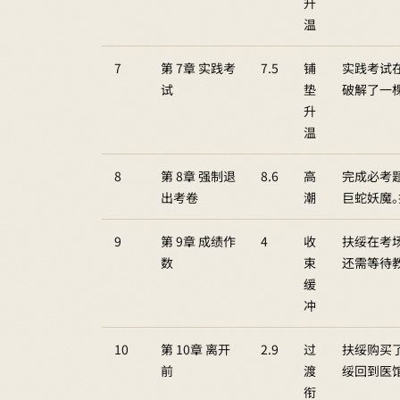
升
温
7
第 7章 实践考
7.5
铺
实践考试在
试
垫
破解了一
升
温
8
第 8章 强制退
8.6
高
完成必考
出考卷
潮
巨蛇妖魔
9
第 9章 成绩作
4
收
扶绥在考
数
束
还需等待
缓
冲
10
第 10章 离开
2.9
过
扶绥购买
前
渡
绥回到医
衔