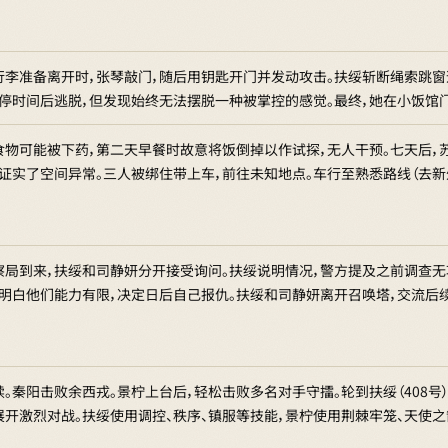
行李准备离开时，张琴敲门，随后用钥匙开门并发动攻击。扶绥斩断绳索跳窗
暂停时间后逃脱，但发现始终无法摆脱一种被掌控的感觉。最终，她在小饭馆
食物可能被下药，第二天早餐时故意将饭倒掉以作试探，无人干预。七天后，
，证实了空间异常。三人被绑住带上车，前往未知地点。车行至熟悉路线（去
察局到来，扶绥和司静妍分开接受询问。扶绥说明情况，警方提及之前调查无
绥明白他们能力有限，决定日后自己报仇。扶绥和司静妍离开召唤塔，交流后
。秦阳击败余西戎。景柠上台后，轻松击败多名对手守擂。轮到扶绥（408号
展开激烈对战。扶绥使用调控、秩序、镇服等技能，景柠使用荆棘牢笼、天使之