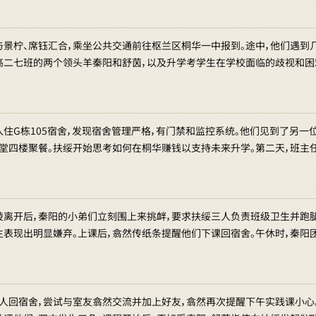
与景柠、席钰汇合，乘坐公共交通前往枢兰区桐华一中报到。途中，他们遇到
高二七班的两个领头羊秦阳和舒茵，以及升学考学生在学校面临的歧视和困
住G栋105宿舍，发现宿舍管理严格，有门禁和监控系统。他们见到了另一
食堂四楼聚餐。扶绥开始思考如何在桐华赚钱以支持未来升学。第二天，班主
棱离开后，秦阳的小弟们立刻围上来挑衅，要求扶绥三人负责班级卫生并跑腿
生表现出明显嫌弃。上课后，翕然传纸条提醒他们下课回宿舍。午休时，秦阳
三人回宿舍，尝试与室友翕然交流并加上好友，翕然再次提醒下午实践课小心