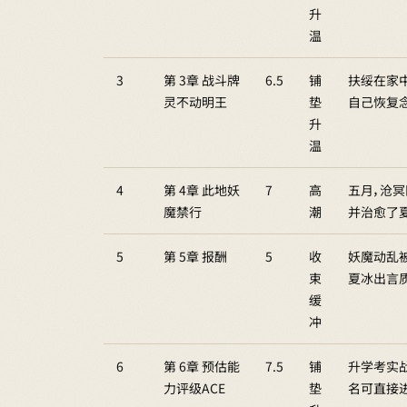
升
温
3
第 3章 战斗牌
6.5
铺
扶绥在家
灵不动明王
垫
自己恢复
升
温
4
第 4章 此地妖
7
高
五月，沧
魔禁行
潮
并治愈了
5
第 5章 报酬
5
收
妖魔动乱
束
夏冰出言
缓
冲
6
第 6章 预估能
7.5
铺
升学考实
力评级ACE
垫
名可直接