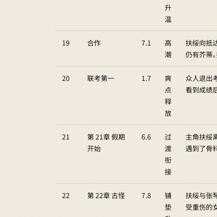
升
温
19
合作
7.1
高
扶绥向抵
潮
仍有芥蒂。
20
联考第一
1.7
爽
众人退出
点
看到成绩后
释
放
21
第 21章 假期
6.6
过
主角扶绥
开始
渡
遇到了骨
衔
接
22
第 22章 古怪
7.8
铺
扶绥与张
垫
受重伤的