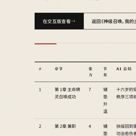
在交互版查看
返回《神级召唤，我的
#
章节
张
节
AI 总结
力
奏
1
第 1章 主命牌
7
铺
十六岁的
灵召唤成功
垫
秩序三项
升
温
2
第 2章 兼职
4
铺
扶绥回到
垫
功治愈伤