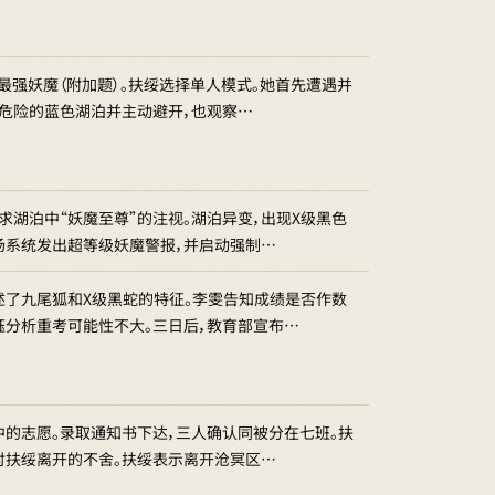
最强妖魔（附加题）。扶绥选择单人模式。她首先遭遇并
危险的蓝色湖泊并主动避开，也观察…
湖泊中“妖魔至尊”的注视。湖泊异变，出现X级黑色
场系统发出超等级妖魔警报，并启动强制…
述了九尾狐和X级黑蛇的特征。李雯告知成绩是否作数
钰分析重考可能性不大。三日后，教育部宣布…
中的志愿。录取通知书下达，三人确认同被分在七班。扶
对扶绥离开的不舍。扶绥表示离开沧冥区…