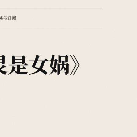
格与订阅
灵是女娲》