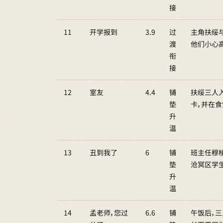
接
11
开学报到
3.9
过
主角扶绥
渡
他们小心
衔
接
12
室友
4.4
铺
扶绥三人入
垫
卡，并在
升
温
13
丑到我了
6
铺
班主任穆
垫
沧冥区学
升
温
14
孟老师，您过
6.6
铺
午饭后，