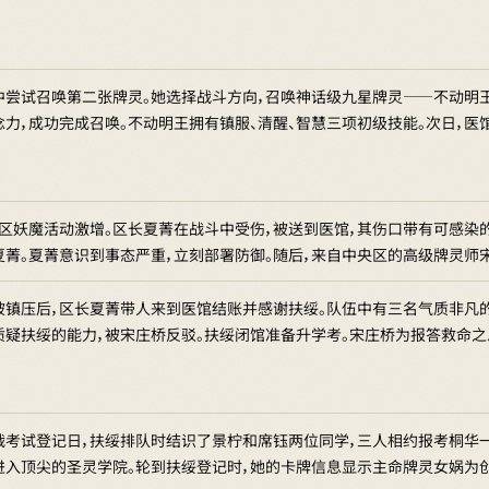
中尝试召唤第二张牌灵。她选择战斗方向，召唤神话级九星牌灵——不动明
念力，成功完成召唤。不动明王拥有镇服、清醒、智慧三项初级技能。次日，
冥区妖魔活动激增。区长夏菁在战斗中受伤，被送到医馆，其伤口带有可感染
夏菁。夏菁意识到事态严重，立刻部署防御。随后，来自中央区的高级牌灵师
被镇压后，区长夏菁带人来到医馆结账并感谢扶绥。队伍中有三名气质非凡
质疑扶绥的能力，被宋庄桥反驳。扶绥闭馆准备升学考。宋庄桥为报答救命
战考试登记日，扶绥排队时结识了景柠和席钰两位同学，三人相约报考桐华一
进入顶尖的圣灵学院。轮到扶绥登记时，她的卡牌信息显示主命牌灵女娲为