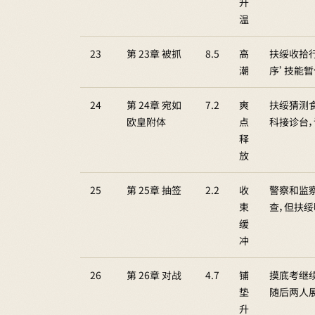
升
温
23
第 23章 被抓
8.5
高
扶绥收拾
潮
序’技能
24
第 24章 宛如
7.2
爽
扶绥猜测
欧皇附体
点
科接诊台
释
放
25
第 25章 抽签
2.2
收
警察和监
束
查，但扶
缓
冲
26
第 26章 对战
4.7
铺
摸底考继续
垫
随后两人
升