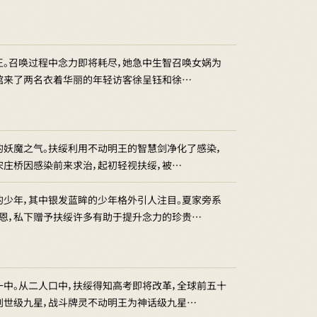
王。召唤过程中念力即将耗尽，她急中生智召唤女娲为
医馆来了两名衣着华丽的年轻访客徐呈钰和徐…
的妖魔之气。扶绥利用不动明王的智慧剑净化了感染，
宋庄桥因感染前来求治，起初轻视扶绥，被…
的少年，其中银发蓝眸的少年格外引人注目。夏家旁系
之恩，私下赠予扶绥许多有助于提升念力的珍贵…
中。从二人口中，扶绥得知高考即将改革，全球前五十
创世级九星，战斗牌灵不动明王为神话级九星…