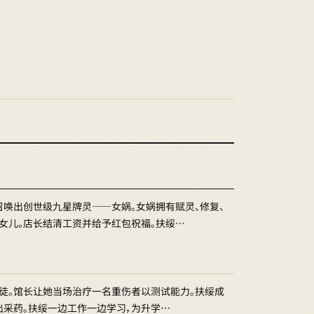
唤出创世级九星牌灵——女娲。女娲拥有赋灵、修复、
女儿。店长结清工资并给予红包祝福。扶绥…
学徒。馆长让她当场治疗一名重伤者以测试能力。扶绥成
出采药。扶绥一边工作一边学习，为升学…