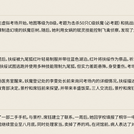
虚拟考场开始，地图等级为B级。考题为击杀50只C级妖魔（必考题）和挑战
棵制造幻境的妖魔巨树。随后，她利用女娲的赋灵技能控制飞禽侦察，发现了
题后，扶绥被九尾狐红叶轻易制服并带往蓝色湖泊。红叶将扶绥作为祭品，祈求
。扶绥试图逃跑并使用多种技能限制九尾狐，但实力差距悬殊，身受重伤。考
场医务室醒来，妖魔登记处的李雯处长前来询问考场内的详细情况。扶绥描
教育部决定。景柠和席钰前来探望，并带来丰盛饭菜。三人交流后，景柠和席
了一部二手手机，与景柠、席钰建立了联系。一周后，她回学校填报了桐华一
馆继续营业至八月底，同时处理家当，卖掉了养的鸡。在闭馆前，病人表达了