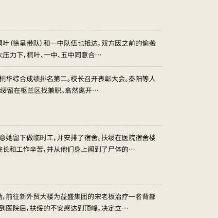
桐叶（徐呈带队）和一中队伍也抵达，双方因之前的偷袭
大压力下，桐叶、一中、五中同意合…
，桐华综合成绩排名第二。校长召开表彰大会。秦阳等人
扶绥留在枢兰区找兼职。翕然离开…
意她留下做临时工，并安排了宿舍。扶绥在医院宿舍楼
院长和工作辛苦，并从他们身上闻到了尸体的…
勤，前往新外贸大楼为益盛集团的宋老板治疗一名背部
到医院后，扶绥的不安感达到顶峰，决定立…