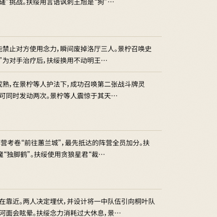
磋”挑战。扶绥用言语讽刺王旭是“狗”…
能禁止对方使用念力，瞬间废掉洛厅三人。景柠召唤史
纱”为对手治疗后，扶绥换用不动明王…
成熟，在景柠等人护法下，成功召唤第二张战斗牌灵
均可同时发动两次。景柠等人震惊于其天…
营考卷“前往蕙兰城”，最先抵达的阵营全员加分。扶
“独脚鹤”。扶绥使用贪狼星君“裁…
在靠近。两人决定埋伏，并设计将一中队伍引向桐叶队
视河面会眩晕。扶绥念力消耗过大休息，景…