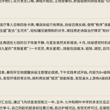
评他们，双方发生口角。课程开始后，王旭受秦阳、舒茵指使向扶绥发起“切
，洛厅等人召唤四张卡牌，嘲讽扶绥只有两张。扶绥召唤女娲，使用“秩序”技
玉盛”配合“玉河天”，轻松碾压被限制的对手。席钰用史诗级治疗牌灵“皎
，主角团在七班的日子恢复平静，与室友翕然关系增进。十月，扶绥感觉时机
九星的“贪狼星君”（一卡双灵，男女星君）。技能包括裁决、驱除、调控，且
结束，秦阳罕见地提醒扶绥注意理论成绩。下午实践考试开始，内容为B+级阵
，发现环境异常炎热。她利用女娲“赋灵”技能探查，发现溪水上游有A级妖魔
柠汇合后，通过飞鸟侦查发现枢兰一中、五中、七中和桐叶中学的多支队伍正
双方争斗，自己则趁机脱身前往蕙兰城。抵达护城河边，发现无桥可过，且凝