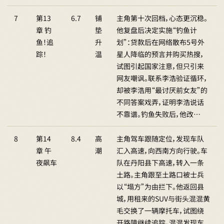
7
第13
6.7
铺
主角第十次回档，心态更沉稳。
章 钓
垫
他复盘后决定实施“钓鱼计
鱼！追
升
划”：贷款后在网络散布5号外
踪！
温
星人降临的预言并购买热搜，
试图引起国家注意，但只引来
网友嘲讽。联系李浩验证循环，
却被李浩用“最讨厌前女友”的
不同答案戏弄，证明李浩说话
不靠谱。钓鱼失败后，他改…
8
第14
8.4
高
主角驾车跟随定位，发现车队
章 午
潮
汇入高速，向西南方向行驶。车
夜飙车
队在丹阳县下高速，转入一条
土路。主角跟至土路口被士兵
以“塌方”为由拦下。他返回县
城，用租来的SUV与街头混混黄
毛交换了一辆摩托车，试图绕
开路障继续追踪。混混发现车