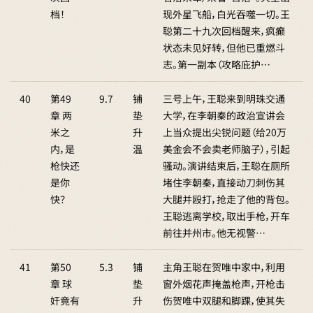
档！
现外星飞船，白光吞噬一切。王
聪第二十九次回档醒来，疯癫
状态未见好转，但他已重燃斗
志。第一副本（攻略庇护…
40
第49
9.7
铺
三号上午，王聪来到明珠交通
章 两
垫
大学，在李朝秦的政治宣讲会
米之
升
上当众提出尖锐问题（给20万
内，是
温
美金会不会卖老师脑子），引起
枪快还
骚动。演讲结束后，王聪在厕所
是你
堵住李朝秦，直接动刀刺伤其
快？
大腿并殴打，抢走了他的背包。
王聪逃离学校，取出手枪，开车
前往并州市。他无视警…
41
第50
5.3
铺
主角王聪在贺唯中家中，利用
章 球
垫
窗外烟花声掩盖枪声，开枪击
奸竟有
升
伤贺唯中双腿和脚踝，使其失