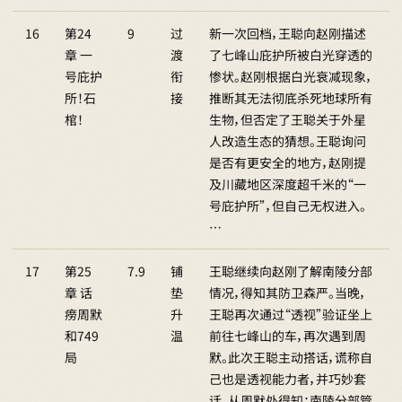
16
第24
9
过
新一次回档，王聪向赵刚描述
章 一
渡
了七峰山庇护所被白光穿透的
号庇护
衔
惨状。赵刚根据白光衰减现象，
所！石
接
推断其无法彻底杀死地球所有
棺！
生物，但否定了王聪关于外星
人改造生态的猜想。王聪询问
是否有更安全的地方，赵刚提
及川藏地区深度超千米的“一
号庇护所”，但自己无权进入。
…
17
第25
7.9
铺
王聪继续向赵刚了解南陵分部
章 话
垫
情况，得知其防卫森严。当晚，
痨周默
升
王聪再次通过“透视”验证坐上
和749
温
前往七峰山的车，再次遇到周
局
默。此次王聪主动搭话，谎称自
己也是透视能力者，并巧妙套
话。从周默处得知：南陵分部管