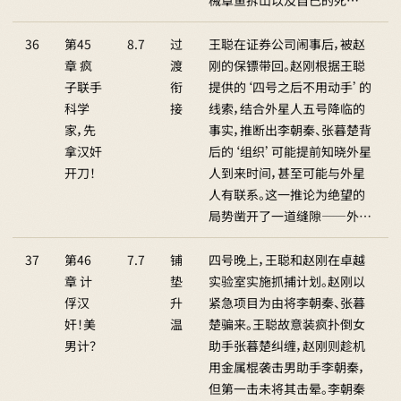
械章鱼拆山以及自己的死…
36
第45
8.7
过
王聪在证券公司闹事后，被赵
章 疯
渡
刚的保镖带回。赵刚根据王聪
子联手
衔
提供的‘四号之后不用动手’的
科学
接
线索，结合外星人五号降临的
家，先
事实，推断出李朝秦、张暮楚背
拿汉奸
后的‘组织’可能提前知晓外星
开刀！
人到来时间，甚至可能与外星
人有联系。这一推论为绝望的
局势凿开了一道缝隙——外…
37
第46
7.7
铺
四号晚上，王聪和赵刚在卓越
章 计
垫
实验室实施抓捕计划。赵刚以
俘汉
升
紧急项目为由将李朝秦、张暮
奸！美
温
楚骗来。王聪故意装疯扑倒女
男计？
助手张暮楚纠缠，赵刚则趁机
用金属棍袭击男助手李朝秦，
但第一击未将其击晕。李朝秦