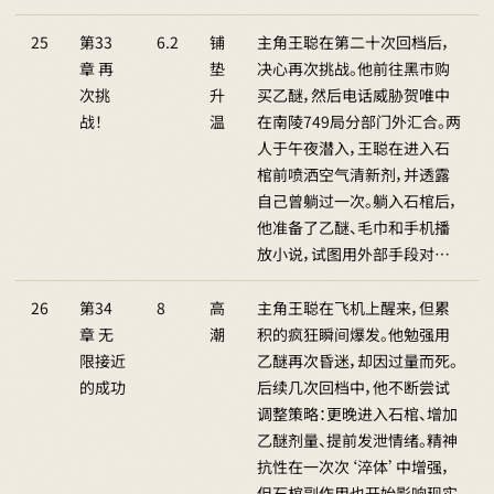
25
第33
6.2
铺
主角王聪在第二十次回档后，
章 再
垫
决心再次挑战。他前往黑市购
次挑
升
买乙醚，然后电话威胁贺唯中
战！
温
在南陵749局分部门外汇合。两
人于午夜潜入，王聪在进入石
棺前喷洒空气清新剂，并透露
自己曾躺过一次。躺入石棺后，
他准备了乙醚、毛巾和手机播
放小说，试图用外部手段对…
26
第34
8
高
主角王聪在飞机上醒来，但累
章 无
潮
积的疯狂瞬间爆发。他勉强用
限接近
乙醚再次昏迷，却因过量而死。
的成功
后续几次回档中，他不断尝试
调整策略：更晚进入石棺、增加
乙醚剂量、提前发泄情绪。精神
抗性在一次次‘淬体’中增强，
但石棺副作用也开始影响现实