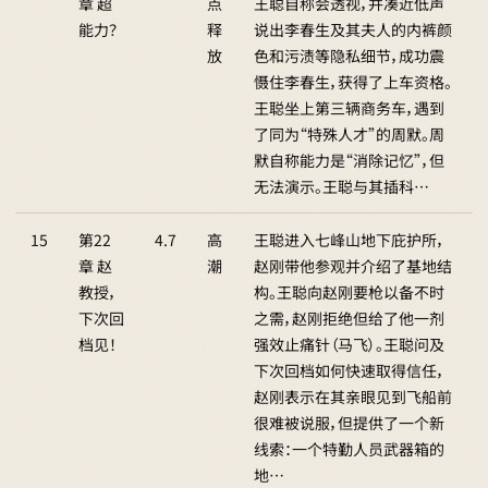
章 超
点
王聪自称会透视，并凑近低声
能力？
释
说出李春生及其夫人的内裤颜
放
色和污渍等隐私细节，成功震
慑住李春生，获得了上车资格。
王聪坐上第三辆商务车，遇到
了同为“特殊人才”的周默。周
默自称能力是“消除记忆”，但
无法演示。王聪与其插科…
15
第22
4.7
高
王聪进入七峰山地下庇护所，
章 赵
潮
赵刚带他参观并介绍了基地结
教授，
构。王聪向赵刚要枪以备不时
下次回
之需，赵刚拒绝但给了他一剂
档见！
强效止痛针（马飞）。王聪问及
下次回档如何快速取得信任，
赵刚表示在其亲眼见到飞船前
很难被说服，但提供了一个新
线索：一个特勤人员武器箱的
地…