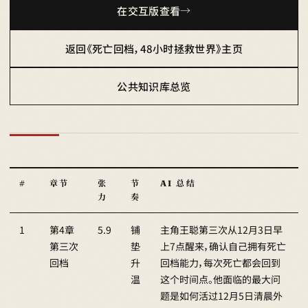
在交互版查看
返回《死亡回档，48小时拯救世界》主页
公共知识库总览
#
章节
张
节
AI 总结
力
奏
1
第4章
5.9
铺
主角王聪第三次从12月3日早
第三次
垫
上7点醒来，确认自己拥有死亡
回档
升
回档能力，每次死亡都会回到
温
这个时间点。他面临的最大问
题是如何活过12月5日清晨外