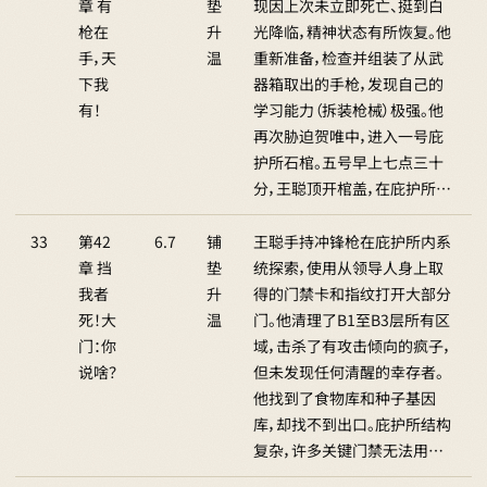
章 有
垫
现因上次未立即死亡、挺到白
枪在
升
光降临，精神状态有所恢复。他
手，天
温
重新准备，检查并组装了从武
下我
器箱取出的手枪，发现自己的
有！
学习能力（拆装枪械）极强。他
再次胁迫贺唯中，进入一号庇
护所石棺。五号早上七点三十
分，王聪顶开棺盖，在庇护所…
33
第42
6.7
铺
王聪手持冲锋枪在庇护所内系
章 挡
垫
统探索，使用从领导人身上取
我者
升
得的门禁卡和指纹打开大部分
死！大
温
门。他清理了B1至B3层所有区
门：你
域，击杀了有攻击倾向的疯子，
说啥？
但未发现任何清醒的幸存者。
他找到了食物库和种子基因
库，却找不到出口。庇护所结构
复杂，许多关键门禁无法用…