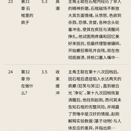
23
第31
5.3
高
主角王聪在石棺内经历了非人
章 石
潮
的精神折磨。石棺磁场不断放
棺里的
大其负面情绪，从愤怒、色欲到
疯子
杀戮、恐惧、贪婪，各种念头轮
番冲击，使其在疯狂与清醒间
挣扎。他试图用疼痛和回忆美
好来抵抗，但最终理智被碾碎，
开始癫狂嘶吼并自残。就在他
彻底崩溃、将枪口塞入嘴中…
24
第32
3.5
收
主角王聪在第十八次回档后，
章 你
束
因石棺后遗症陷入长达两天的
在做什
缓
疯癫（狂笑与哭泣），直到被白
么？
冲
光‘净化’。第十九次回档恢复
清醒后，他找到赵刚，质问其未
告知石棺的完整风险，并揭露
了贺唯中是汉奸的情报。赵刚
解释实验数据（基于动物）与人
体反应的差异，并指出疯…