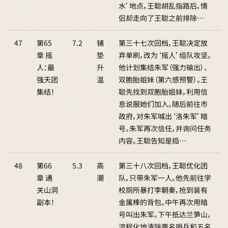
水’地点，王聪胡乱指路后，情
侣却走向了王聪之前排除…
47
第65
7.2
铺
第三十七次回档，王聪决定放
章 摇
垫
弃单刷，改为‘摇人’组队攻坚。
人：最
升
他计划集结朱军（强力输出）、
强天团
温
双胞胎姐妹（第六感预警）。王
集结！
聪先找到双胞胎姐妹，利用信
息说服她们加入。随后前往市
政府，对朱军喊出‘洛朱军’暗
号。朱军再次信任，并询问任务
内容。王聪告知是捣…
48
第66
5.3
高
第三十八次回档，王聪优化团
章 通
潮
队，只带朱军一人。他先前往学
关山洞
校厕所暴打李朝秦，抢到装有
副本！
金属棒的背包。中午再次用暗
号叫出朱军。下午抵达兰笋山，
流程化地清除两名哨兵和五名