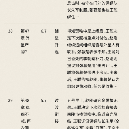
反击时，被守在门外的保镖队
长朱军制服。张暮楚也被王聪
绑住…
38
第47
6.7
铺
得知贺唯中是上级后，王聪决
章 外
垫
定下次回档重点对付他。赵刚
星产
升
继续追问组织是否与外星人有
物？
温
联系，张暮楚表示不知。王聪对
已昏死的李朝秦补刀，赵刚则
提议对张暮楚用‘美男计’。王
聪将张暮楚带进小房间。出来
后，王聪告知赵刚，张暮楚认为
组织更像邪教，任务是收集…
39
第48
5.7
过
五号早上，赵刚研究金属棒无
章 疯
渡
果。王聪决定下次回档直接去
癫不
衔
南陵市找贺唯中。临近白光降
减，再
接
临，王聪调侃保镖队长朱军（全
次回
名洛朱军）来看“日落”。天空出