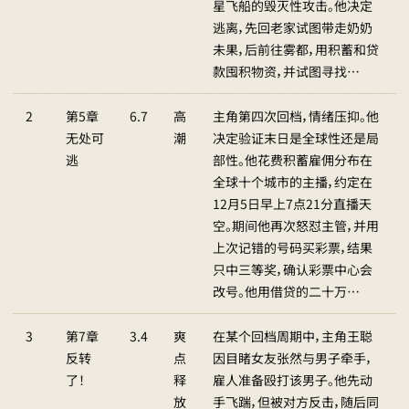
星飞船的毁灭性攻击。他决定
逃离，先回老家试图带走奶奶
未果，后前往雾都，用积蓄和贷
款囤积物资，并试图寻找…
2
第5章
6.7
高
主角第四次回档，情绪压抑。他
无处可
潮
决定验证末日是全球性还是局
逃
部性。他花费积蓄雇佣分布在
全球十个城市的主播，约定在
12月5日早上7点21分直播天
空。期间他再次怒怼主管，并用
上次记错的号码买彩票，结果
只中三等奖，确认彩票中心会
改号。他用借贷的二十万…
3
第7章
3.4
爽
在某个回档周期中，主角王聪
反转
点
因目睹女友张然与男子牵手，
了！
释
雇人准备殴打该男子。他先动
放
手飞踹，但被对方反击，随后同