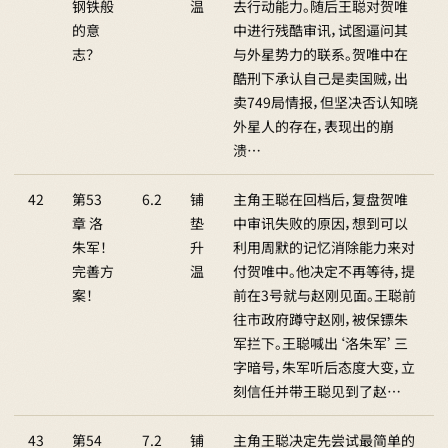
钢铁般
温
去行动能力。随后王聪对贺唯
的意
中进行残酷审讯，试图逼问其
志？
与外星势力的联系。贺唯中在
酷刑下承认自己是卖国贼，出
卖749局情报，但坚决否认知晓
外星人的存在，表现出的崩
溃…
42
第53
6.2
铺
主角王聪在回档后，复盘贺唯
章 洛
垫
中审讯失败的原因，想到可以
朱军！
升
利用周默的记忆消除能力来对
完善方
温
付贺唯中。他决定不再等待，提
案！
前在3号就与赵刚见面。王聪前
往市政府蹲守赵刚，被保镖朱
军拦下。王聪喊出‘洛朱军’三
字暗号，朱军听后态度大变，立
刻信任并带王聪见到了赵…
43
第54
7.2
铺
主角王聪决定先尝试最简单的