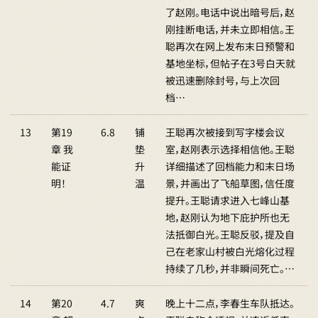
了赵刚。电话中说出暗号后，赵
刚挂断电话，并未立即相信。王
聪再次在网上发布末日预警和
基地坐标，但帖子在3号白天就
被迅速删除封号，与上次回
档…
13
第19
6.8
铺
王聪再次被接到写字楼会议
章 我
垫
室，赵刚表示选择相信他。王聪
能证
升
详细描述了回档能力和末日场
明！
温
景，并画出了飞船草图，信任度
提升。王聪请求进入七峰山基
地，赵刚认为地下庇护所也无
法抵御白光。王聪反驳，提及自
己在老家山村被白光熔化过程
持续了几秒，并非瞬间死亡。…
14
第20
4.7
爽
晚上十二点，李春生车队抵达。