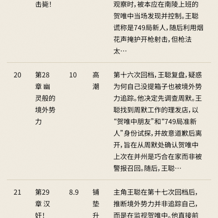
击毙！
观察时，被本应在南陵上班的
贺唯中当场发现并控制。王聪
谎称是749局新人，随后利用烟
花声掩护开枪射击，但枪法
太…
20
第28
10
高
第十六次回档，王聪复盘，疑惑
章 幽
潮
为何自己没提箱子也被境外势
灵般的
力追踪。他决定先调查周默。王
境外势
聪找到周默工作的理发店，以
力
“贺唯中朋友”和“749局准新
人”身份试探，并故意道歉后离
开，旨在从周默处确认贺唯中
上次在并州是巧合在家而非被
警报召回。随后，王聪…
21
第29
8.9
铺
主角王聪在第十七次回档后，
章 汉
垫
推断境外势力并非追踪自己，
奸！
升
而是在监视贺唯中。他直接前