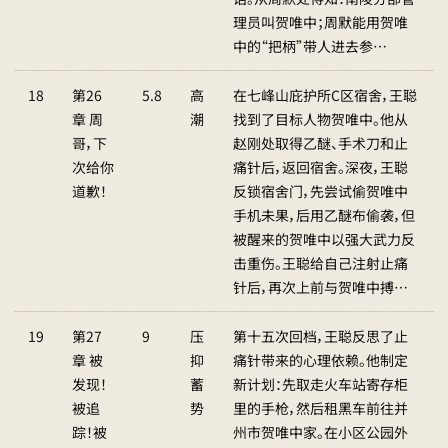
理员叫贺唯中；周默能用贺唯
中的“把柄”带人进去参…
18
第26
5.8
高
在七峰山庇护所C区宿舍，王聪
章 周
潮
找到了目标人物贺唯中。他从
哥，下
赵刚处取得乙醚、手术刀和止
次给你
痛针后，返回宿舍。深夜，王聪
道歉！
反锁宿舍门，先尝试偷贺唯中
手机未果，后用乙醚布偷袭，但
被醒来的贺唯中以强大武力反
击重伤。王聪给自己注射止痛
针后，再次上前与贺唯中搏…
19
第27
9
压
第十五次回档，王聪反思了止
章 被
抑
痛针带来的心理依赖。他制定
发现！
蓄
新计划：先取走火车站寄存柜
被追
势
里的手枪，然后租黑车前往并
踪！被
州市贺唯中家。在小区公园外