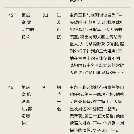
己疯…
45
第63
8.1
过
主角王聪与赵刚讨论名为‘举
章 黎
渡
头望明月’的新计划：找到球奸
明中的
衔
组织基地，获取其上传大脑的
花朵！
接
装置，将王聪的大脑上传给外
星人，从而从内部获取情报。赵
刚分析了计划的三大难点：基
地在兰笋山的具体位置不明；
基地内有十名全副武装的常驻
人员；行动窗口期只有3号下…
46
第64
9
铺
主角王聪开始执行探索兰笋山
章 枪
垫
的任务。第三十四次回档，他购
法真
升
买户外装备，在兰笋山四大景
烂，都
温
区及周边公路排查一整天，一
没爆
无所获。第三十五次回档，他继
头！
续深入排查。下午，他遇到一对
探险的情侣，男子询问‘三点