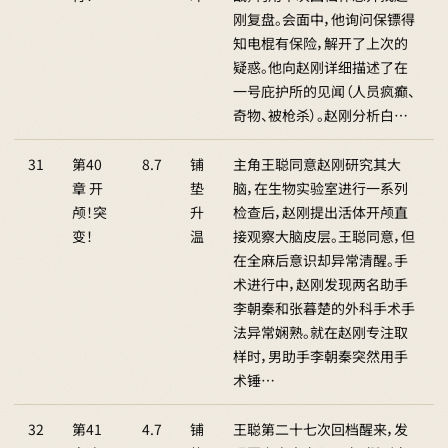
刚复盘。会面中，他询问保镖得
知电棍有保险，解开了上次的
疑惑。他向赵刚详细描述了在
一号庇护所的见闻（人员疯癫、
奇物、被枪杀）。赵刚分析白…
31
第40
8.7
铺
主角王聪同意赵刚研究其大
章 开
垫
脑，在生物实验室进行一系列
颅！突
升
检查后，赵刚提出活体开颅直
变！
温
接观察大脑皮层。王聪同意，但
在全麻后意识却异常清醒。手
术进行中，赵刚发现两名助手
李朝秦和张暮楚的外科手术手
法异常娴熟。就在赵刚专注取
样时，男助手李朝秦突然用手
术锤…
32
第41
4.7
铺
王聪第二十七次回档醒来，发