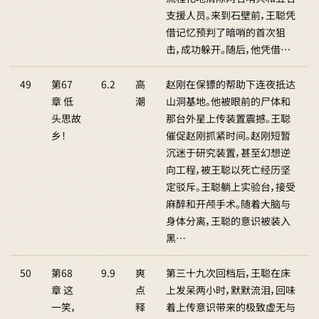
支援人员。来到石壁前，王聪凭
借记忆预判了暗哨的首次狙
击，成功躲开。随后，他凭借…
49
第67
6.2
高
赵刚在保镖的帮助下连夜抵达
章 低
潮
山洞基地。他被眼前的尸体和
头思故
那台外星上传装置震撼。王聪
乡！
催促赵刚抓紧时间。赵刚短暂
沉迷于研究装置，甚至幻想逆
向工程，被王聪以死亡经历坚
定驳斥。王聪躺上实验台，接受
麻醉和开颅手术。随着大脑与
身体分离，王聪的意识被装入
黑…
50
第68
9.9
爽
第三十九次回档后，王聪在床
章 这
点
上发呆两小时，默默流泪，回味
一笑，
释
着上传意识带来的极致虚无与