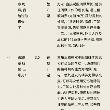
章 周
垫
方法：直接说服周默帮忙。他前
哥，我
升
往周默工作的理发店，通过巨
给过你
温
额消费（充值20万）获取周默的
机会
好感，并共进晚餐。席间，王聪
了！
直接摊牌，告知周默自己是重
生者，并说出末日、外星人以及
周默的749局身份等秘密。周默
起初不信，当听到…
44
第59
3.5
铺
主角王聪在双胞胎姐妹李思思
章 各
垫
和孙苗苗的帮助下，通过她们
位！三
升
的精神共鸣能力为周默‘充
号见！
温
电’，使其透支的精神力得以恢
复，可以再次使用记忆消除能
力。王聪先让周默对自己施展
能力进行实验，但周默的精神
力进入王聪大脑后，被其混乱
狂暴的精神世界反噬，险些自