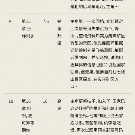
是租的后驾车追赶，主角…
9
第15
7.6
铺
主角第十一次回档，立即锁定
章 坐
垫
上次信号消失地点为“七峰
标到手
升
山”。查询资料知其为废弃矿区
温
转型的景区。他先雇画师根据
记忆绘制外星飞船草图，拍照
后发到网上并买热搜，试图用
更具体的信息（图片）引起国家
注意，但无果。他亲自前往七峰
山景区探查，在废弃矿区入
口…
10
第16
10
高
主角更新帖子，加入了“国家已
章 组
潮
启动转移”的推断和七峰山的
织，我
精确坐标。他等到晚上仍无官
可算等
方联系，有些郁闷。约李浩吃
到你
饭，再次试图用预言彩票号码