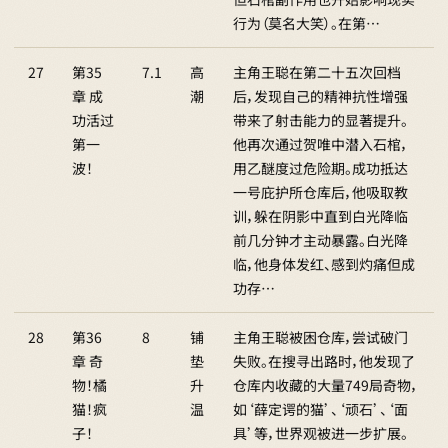
行为（莫名大笑）。在第…
27
第35
7.1
高
主角王聪在第二十五次回档
章 成
潮
后，发现自己的精神抗性增强
功活过
带来了射击能力的显著提升。
第一
他再次通过贺唯中潜入石棺，
波！
用乙醚度过危险期。成功抵达
一号庇护所仓库后，他吸取教
训，躲在阴影中直到白光降临
前几分钟才主动暴露。白光降
临，他身体发红、感到灼痛但成
功存…
28
第36
8
铺
主角王聪被困仓库，尝试破门
章 奇
垫
失败。在搜寻出路时，他发现了
物！橘
升
仓库内收藏的大量749局奇物，
猫！疯
温
如‘薛定谔的猫’、‘顽石’、‘面
子！
具’等，世界观被进一步扩展。