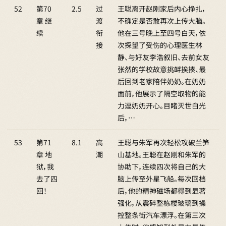
52
第70
2.5
过
王聪离开赵刚家后内心挣扎，
章 继
渡
不确定是否敢再次上传大脑。
续
衔
他在三号晚上至四号白天，依
接
次探望了受伤的心理医生林
静、与好友李浩叙旧、去前女友
张然的学校故意挑衅挨揍、最
后回到老家陪伴奶奶。在奶奶
面前，他展示了隔空取物的能
力逗奶奶开心。目睹灭世白光
后，…
53
第71
8.1
高
王聪与朱军再次轻松攻破兰笋
章 地
潮
山基地。王聪在赵刚和朱军的
狱，我
协助下，连续四次将自己的大
去了四
脑上传至外星飞船。每次回档
回！
后，他的精神磁场都得到显著
强化，从震碎整栋楼玻璃到操
控整条街汽车漂浮。在第三次