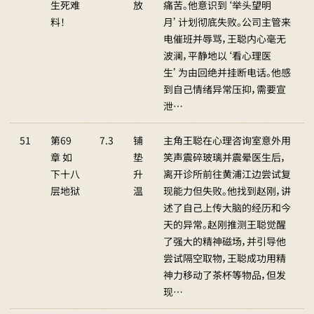
生死难
放
痛苦。他意识到‘举头望明
料！
月’计划彻底失败。公司主管来
电催班并辱骂，王聪内心毫无
波澜，平静地以‘看心理医
生’为由回绝并挂断电话。他感
到自己情绪异常压抑，需要宣
泄…
51
第69
7.3
铺
主角王聪在心理咨询室意外用
章 如
垫
笑声震碎玻璃并震晕医生后，
下十八
升
离开诊所前往黄浦江边尝试复
层地狱
温
现能力但失败。他找到赵刚，讲
述了自己上传大脑的经历和今
天的异常。赵刚推测王聪觉醒
了强大的精神磁场，并引导他
尝试隔空取物，王聪成功用精
神力移动了茶杯等物品，但发
现…