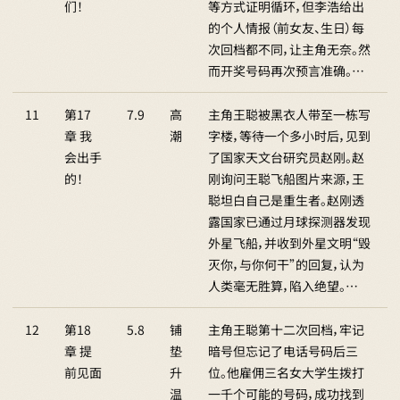
们！
等方式证明循环，但李浩给出
的个人情报（前女友、生日）每
次回档都不同，让主角无奈。然
而开奖号码再次预言准确。…
11
第17
7.9
高
主角王聪被黑衣人带至一栋写
章 我
潮
字楼，等待一个多小时后，见到
会出手
了国家天文台研究员赵刚。赵
的！
刚询问王聪飞船图片来源，王
聪坦白自己是重生者。赵刚透
露国家已通过月球探测器发现
外星飞船，并收到外星文明“毁
灭你，与你何干”的回复，认为
人类毫无胜算，陷入绝望。…
12
第18
5.8
铺
主角王聪第十二次回档，牢记
章 提
垫
暗号但忘记了电话号码后三
前见面
升
位。他雇佣三名女大学生拨打
温
一千个可能的号码，成功找到