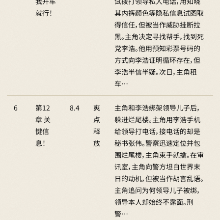
我开车
试拨打领导私人电话，用知晓
就行！
其内裤颜色等隐私信息试图取
得信任，但被当作威胁挂断拉
黑。主角决定寻找帮手，找到死
党李浩。他用预知彩票号码的
方式向李浩证明循环存在，但
李浩半信半疑。次日，主角租
车…
6
第12
8.4
爽
主角和李浩绑架领导儿子后，
章 关
点
躲进烂尾楼。主角用李浩手机
键信
释
给领导打电话，接电话的却是
息！
放
秘书张伟。警察迅速定位并包
围烂尾楼，主角束手就擒。在审
讯室，主角向警方坦白世界末
日的动机，但被当作胡言乱语。
主角追问为何领导儿子被绑，
领导本人却始终不露面。刑
警…