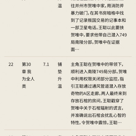
温
往并州市贺唯中家，用消防斧
暴力破门，在其书房暗格中找
到了记录叛国交易的记事本和
一部卫星电话。王聪以此要挟
贺唯中，要求他带自己潜入749
局南陵分部。贺唯中在证据
面…
22
第30
7.1
铺
主角王聪在贺唯中的带领下，
章 我
垫
顺利进入南陵749局分部。贺唯
为全人
升
中利用权限关闭部分监控，指
类
温
引王聪通过通风管道潜入存放
奇物的A区走廊。两人最终来到
存放石棺的房间，王聪戳穿了
贺唯中关于石棺辐射的谎言，
并准确说出石棺会扰乱心智的
特性，令贺唯中震惊。王聪…