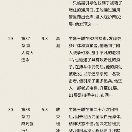
一只橘猫引导他找到了被箱子
堵住的通风口。王聪通过通风
管道爬出仓库，进入庇护所B2
层。他发现这一…
29
第37
9.8
高
主角王聪在B2层探索，发现更
章 疯
潮
多尸体和疯癫者。他遇到了陷
人院大
入战争幻象、身手不凡的老将
逃杀
军，也遭遇了具有攻击性的疯
子。在搏斗中受伤后，他的疯劲
被激发，以牙还牙杀死一名攻
击者，但引来了更多追兵。他逃
入一部老式电梯，升至B1层。
B1层是指挥中心，布满…
30
第38
5.3
收
主角王聪在第二十六次回档
章 打
束
后，因未经历完全版白光淬体，
麻药就
缓
精神状态不佳。他决定暂缓挑
行！
冲
战，利用本次回档休息并找赵