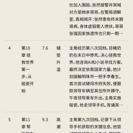
伙加入围殴。张然报警并哭喊
对方是她亲哥哥。在警局调解
室，真相揭开：张然患有终末期
肾病，身体虚弱需人搀扶，哥哥
张强因家族遗传也只剩一颗…
4
第10
7.6
铺
主角经历第八次回档，目睹奶
章 拯
垫
奶在末日中惨死，决心拯救世
救世界
升
界。他咨询AI和小说寻找方案，
第一
温
最终决定依靠国家力量。他计
步，从
划接触明珠市一把手李春生。
碰瓷开
首次尝试硬闯市府失败，便跟
始
踪领导车辆至其住所外蹲守。
午夜领导乘车外出，主角实施
碰瓷，抢走领导手机，背诵其…
5
第11
9.3
高
主角第九次回档，记录下从领
章 帮
潮
导手机获取的关键信息。他尝