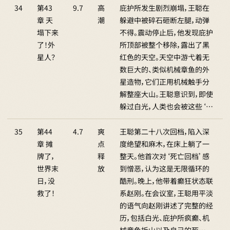
34
第43
9.7
高
庇护所发生剧烈崩塌，王聪在
章 天
潮
躲避中被碎石砸断左腿，动弹
塌下来
不得。震动停止后，他发现庇护
了！外
所顶部被整个移除，露出了黑
星人？
红色的天空。天空中游弋着无
数巨大的、类似机械章鱼的外
星造物，它们正用机械触手分
解整座大山。王聪意识到，即使
躲过白光，人类也会被这些‘…
35
第44
4.7
爽
王聪第二十八次回档，陷入深
章 摊
点
度绝望和麻木，在床上躺了一
牌了，
释
整天。他首次对‘死亡回档’感
世界末
放
到憎恶，认为这是无限循环的
日，没
酷刑。晚上，他带着癫狂状态联
救了！
系赵刚。在会议室，王聪用平淡
的语气向赵刚讲述了完整的经
历，包括白光、庇护所疯癫、机