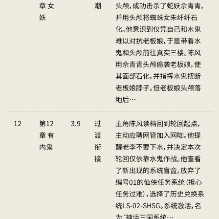
章 女
潮
头颅，成功击杀了蛇妖佘青青，
妖
并用头颅将蜘蛛女朱纤纤石
化。他意识到仅凭自己和水鬼
难以对抗老板娘，于是带着水
鬼和头颅前往真实三楼。陈风
用佘青青头颅偷袭老板娘，使
其面部石化，并指挥水鬼扭断
老板娘脖子。但老板娘头颅落
地后…
12
第12
3.9
过
主角陈风读档回到轮回起点，
章 有
渡
主动应聘网管加入网咖。他提
内鬼
衔
醒老李不要下水，并决定本次
接
轮回仅依靠水鬼作战。他查看
了新出现的系统盲盒，放弃了
编号01的仙侠任务系统（担心
任务过难），选择了历史兑换系
统LS-02-SHSG。系统激活，名
为‘神话三国系统…