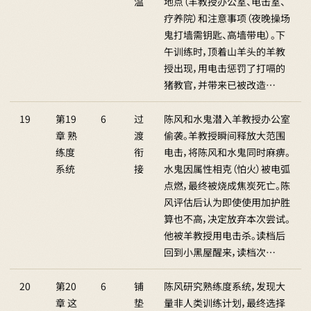
温
地点（羊教授办公室、电击室、
疗养院）和注意事项（夜晚操场
鬼打墙需钥匙、高墙带电）。下
午训练时，顶着山羊头的羊教
授出现，用电击惩罚了打嗝的
猪教官，并带来已被改造…
19
第19
6
过
陈风和水鬼潜入羊教授办公室
章 熟
渡
偷袭。羊教授瞬间释放大范围
练度
衔
电击，将陈风和水鬼同时麻痹。
系统
接
水鬼因属性相克（怕火）被电弧
点燃，最终被烧成焦炭死亡。陈
风评估后认为即使使用加护胜
算也不高，决定放弃本次尝试。
他被羊教授用电击杀。读档后
回到小黑屋醒来，读档次…
20
第20
6
铺
陈风研究熟练度系统，发现大
章 这
垫
量非人类训练计划，最终选择