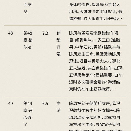
而不
身体的怪物，救她是为了混入
见
组织。孟澄澄决定将计就计，假
装不知，抱大腿求生，回去后…
48
第48
7.3
铺
陈风与孟澄澄来到碰碰车项
章 猪
垫
目，闻到焦味。一家三口（油腻
队友
升
男、中年妇女、男孩）插队并与
温
陈风发生口角，孟澄澄劝陈风
忍让。项目老板是火人。规则：
五人游戏，选白色碰碰车；出现
五辆黑色鬼车；团结重要；白车
短时多次碰撞会爆炸；游戏结
束时仍在车上获游戏币。…
49
第49
6.5
高
陈风被父子俩前后夹击，孟澄
章 开
潮
澄想帮忙被中年妇女撞开。陈
心爆
风启动斯安威斯坦，跳车将白
了
车推出包围圈，导致父子俩对