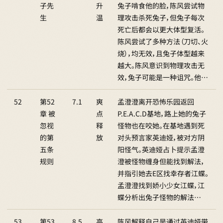
子先
升
兔子啃食他的脸，陈风尝试物
生
温
理攻击杀死兔子，但兔子每次
死亡后都会以更大体型复活。
陈风尝试了多种方法（刀切、火
烧），均无效，且兔子体型越来
越大。陈风意识到物理攻击无
效，兔子可能是一种诅咒。他…
52
第52
7.1
爽
孟澄澄离开恐怖乐园返回
章 被
点
P.E.A.C.D基地，路上她的兔子
忽视
释
怪物也在咬她。在基地遇到死
的第
放
对头预言家英迪娅，被对方阴
五条
阳怪气。英迪娅占卜提示孟澄
规则
澄被怪物缠身但能找到解法，
并指引她去E区找幸存者江蝶。
孟澄澄找到娇小少女江蝶，江
蝶分析出兔子怪物的解法…
53
第53
8.5
高
陈风解释自己是通过英迪娅带