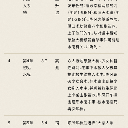
人系
升
发布任务：摧毁幸福网咖势力
统
温
（奖励1-9积分）和消灭水鬼（奖
励1-3积分）。陈风为躲避危险，
借口求助警察老李和张若冰，
上了他们的车。从对话中得知
慈航大桥频发自杀事件可能与
水鬼有关，并听到…
4
第4章
8.7
高
众人抵达慈航大桥，少女钟皆
初见
潮
连跳河，老李下水救人反被其
水鬼
抢走救生绳推入水中。陈风识
破少女会水，但水鬼出现将少
女拖入水中，并顺着救生绳爬
上岸袭击张若冰。陈风开车撞
击隐形水鬼未果，被水鬼掐死，
再次读档。
5
第5章
5.4
铺
陈风读档后选择“大恶人系