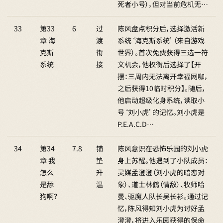
死者小号），但对当前危机无…
33
第33
6
过
陈风盘点积分后，选择激活新
章 海
渡
系统‘海克斯系统’（来自游戏
克斯
衔
世界）。首次免费获得三选一符
系统
接
文机会，他权衡后选择了【开
摆：三周内无法离开幸福网咖，
之后获得10临时积分】。随后，
他启动超级化身系统，读取小
号‘刘小虎’的记忆。刘小虎是
P.E.A.C.D…
34
第34
7.8
铺
陈风意识在恐怖乐园的刘小虎
章 我
垫
身上苏醒。他遇到了小队成员：
怎么
升
灵媒孟澄澄（刘小虎的暗恋对
是舔
温
象）、道士林鹤（情敌）、牧师哈
狗啊？
曼、驱魔人队长吴长衫。通过记
忆，陈风得知刘小虎为讨好孟
澄澄，将进入乐园获得的保命