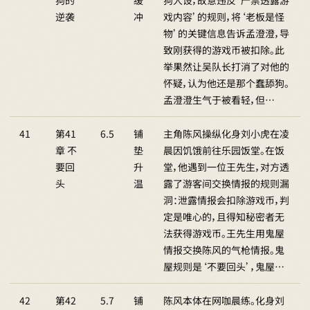
狗的
缓
狗人设，故意违反‘严禁透露游
逆袭
冲
戏内容’的规则，将‘老板是怪
物’的关键信息告诉孟澄澄，导
致刚获得的游戏币被扣除。此
举果然让吴队长打消了对他的
怀疑，认为他还是那个蠢舔狗。
孟澄澄生气于被看轻，但…
41
第41
6.5
铺
主角陈风操纵化身刘小虎在凌
章 不
垫
晨因饥饿前往乐园饭堂。在饭
要回
升
堂，他遇到一位王先生，对方透
头
温
露了游客间交换情报的规则漏
洞：泄露情报会扣除游戏币，判
定是唯心的，且得知秘密者无
法获得游戏币。王先生用鬼屋
情报交换陈风的气枪情报。鬼
屋规则是‘不要回头’，鬼屋…
42
第42
5.7
铺
陈风本体在网咖晨练。化身刘