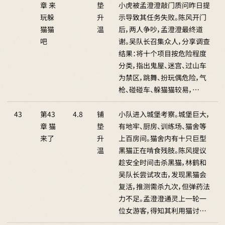
章 来
垫
小虎被孟澄澄敲门质问昨日提
玩躲
升
示导致其任务失败。陈风开门
猫猫
温
后，两人争吵，孟澄澄最终道
吧
谢。吴队长召集众人，分享调查
结果：将十个项目按危险程度
分类，指出鬼屋、迷宫、过山车
为禁区，跳舞、扮玩偶危险，气
枪、碰碰车、躲猫猫较易，…
43
第43
4.8
铺
小队进入城堡考察。城堡巨大，
章 猫
垫
有地牢、厨房、训练场、猫舍等
来了
升
上百房间。猫舍内有十只巨型
温
黑猫正在啃食残肢。陈风提议
趁安全时间击杀黑猫，林鹤和
吴队长尝试攻击，发现黑猫会
复活，推测需杀九次，但弹药法
力不足。孟澄澄通灵上一轮一
位女游客，得知其利用猫讨…