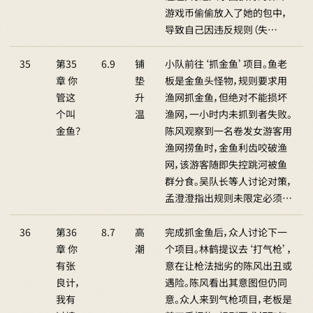
游戏币偷偷放入了她的包中，
导致自己因违反规则（失…
35
第35
6.9
铺
小队前往‘抓金鱼’项目。鱼老
章 你
垫
板是金鱼头怪物，规则要求用
管这
升
渔网抓金鱼，但绝对不能损坏
个叫
温
渔网，一小时内未抓到者失败。
金鱼？
陈风观察到一名卷发女游客用
渔网捞鱼时，金鱼利齿咬破渔
网，该游客随即失控跳河被鱼
群分食。吴队长等人讨论对策，
孟澄澄指出规则未限定必须…
36
第36
8.7
高
完成抓金鱼后，众人讨论下一
章 你
潮
个项目。林鹤提议去‘打气枪’，
有张
意在让枪法拙劣的陈风出丑或
良计，
遇险。陈风看出其意图但仍同
我有
意。众人来到气枪项目，老板是