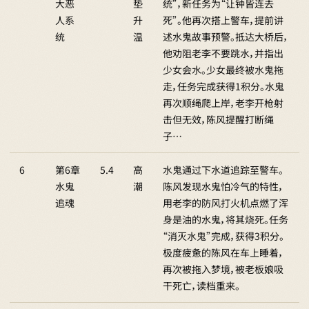
大恶
垫
统”，新任务为“让钟皆连去
人系
升
死”。他再次搭上警车，提前讲
统
温
述水鬼故事预警。抵达大桥后，
他劝阻老李不要跳水，并指出
少女会水。少女最终被水鬼拖
走，任务完成获得1积分。水鬼
再次顺绳爬上岸，老李开枪射
击但无效，陈风提醒打断绳
子…
6
第6章
5.4
高
水鬼通过下水道追踪至警车。
水鬼
潮
陈风发现水鬼怕冷气的特性，
追魂
用老李的防风打火机点燃了浑
身是油的水鬼，将其烧死。任务
“消灭水鬼”完成，获得3积分。
极度疲惫的陈风在车上睡着，
再次被拖入梦境，被老板娘吸
干死亡，读档重来。