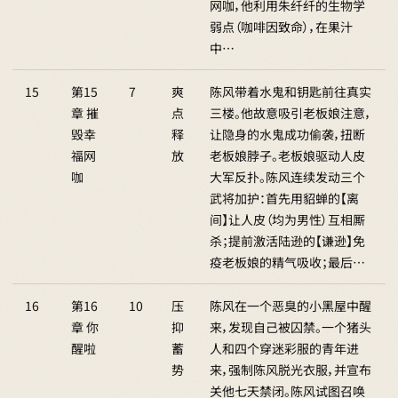
网咖，他利用朱纤纤的生物学
弱点（咖啡因致命），在果汁
中…
15
第15
7
爽
陈风带着水鬼和钥匙前往真实
章 摧
点
三楼。他故意吸引老板娘注意，
毁幸
释
让隐身的水鬼成功偷袭，扭断
福网
放
老板娘脖子。老板娘驱动人皮
咖
大军反扑。陈风连续发动三个
武将加护：首先用貂蝉的【离
间】让人皮（均为男性）互相厮
杀；提前激活陆逊的【谦逊】免
疫老板娘的精气吸收；最后…
16
第16
10
压
陈风在一个恶臭的小黑屋中醒
章 你
抑
来，发现自己被囚禁。一个猪头
醒啦
蓄
人和四个穿迷彩服的青年进
势
来，强制陈风脱光衣服，并宣布
关他七天禁闭。陈风试图召唤