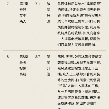
7
第7章
7.1
铺
陈风读档后总结出“睡觉即死”
吾好
垫
的规律，决定必须先消灭老板
梦中
升
娘。他选择新系统“最强捉鬼系
杀人
温
统”。再次搭上警车，用打火机
烧伤并暂时控制水鬼，利用系
统将其临时收服。陈风向老李
二人揭露老板娘真相，说服他
们召集警力突袭幸福网咖。
8
第8章
8.7
铺
陈风、老李、张若冰带领警员突
最强
垫
袭幸福网咖。发现老板娘不在，
捉鬼
升
陈风通过监控发现她上了三
系统
温
楼。众人上三楼却只看到未装
修的空房间。陈风意识到需要
“钥匙”才能进入真实的三楼，
从一名男网管身上搜出钥匙。
该网管突然暴起袭击，被制服
后皮肤脱落，露出内部烂肉