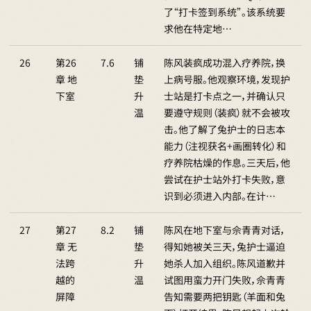
了“打卡签到系统”。该系统要
求他在特定地…
26
第26
7.6
铺
陈风装疯成功混入疗养院，换
章 地
垫
上病号服。他观察环境，发现护
下室
升
士站是打卡点之一，并确认只
温
要遵守规则（装疯）就不会被攻
击。他了解了兔护士的日志本
能力（注视获名+画圈转化）和
疗养院枯燥的作息。三天后，他
尝试在护士站外打卡失败，意
识到必须进入内部。在计…
27
第27
8.2
铺
陈风在地下室与佘青青对话，
章 无
垫
得知她被关三天，兔护士逼迫
法跨
升
她杀人加入组织。陈风道歉并
越的
温
试图用蛮力开门失败，佘青青
屏障
告知需要两把钥匙（羊面和兔