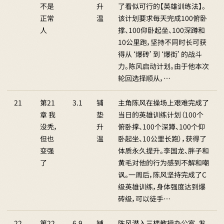
不是
升
了看似可行的【英雄训练法】。
正常
温
该计划要求每天完成100俯卧
人
撑、100仰卧起坐、100深蹲和
10公里跑，坚持不同时长可获
得从‘爆砖’到‘爆街’的战斗
力。陈风启动计划。由于他本次
轮回选择顺从，…
21
第21
3.1
铺
主角陈风在操场上艰难完成了
章 我
垫
当日的英雄训练计划（100个
没秃，
升
俯卧撑、100个深蹲、100个仰
但也
温
卧起坐、10公里长跑），获得了
变强
体质永久提升。李国龙、胖子和
了
黄毛对他的行为感到不解和嘲
讽。一周后，陈风坚持完成了C
级英雄训练，身体强度达到爆
砖级，可以徒手…
22
第22
6.9
铺
陈风潜入三楼教授办公室，发