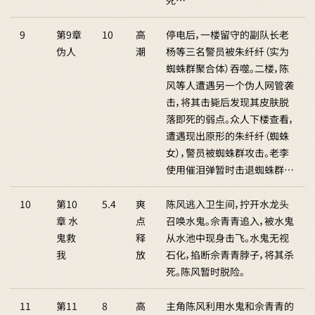
死…
9
第9章
10
高
停电后，一楼留守的副队长老
伪人
潮
杨等三名警员被朱纤纤（实为
蜘蛛群聚合体）吞噬。二楼，陈
风等人遭遇另一个伪人网管袭
击，将其击毙后发现其皮肤脱
落即死的弱点。众人下楼查看，
遭遇现出原形的朱纤纤（蜘蛛
女），警员被蜘蛛群攻击。老李
使用催泪弹暂时击退蜘蛛群…
10
第10
5.4
爽
陈风逃入卫生间，拧开水龙头
章 水
点
召唤水鬼。佘青青追入，被水鬼
鬼救
释
从水池中现身击飞。水鬼无视
我
放
石化，掐断佘青青脖子，将其杀
死。陈风暂时脱险。
11
第11
8
高
主角陈风利用水鬼和佘青青的