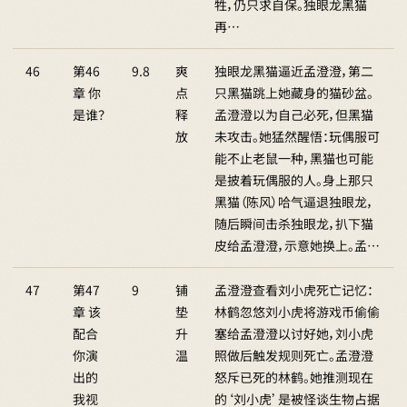
牲，仍只求自保。独眼龙黑猫
再…
46
第46
9.8
爽
独眼龙黑猫逼近孟澄澄，第二
章 你
点
只黑猫跳上她藏身的猫砂盆。
是谁？
释
孟澄澄以为自己必死，但黑猫
放
未攻击。她猛然醒悟：玩偶服可
能不止老鼠一种，黑猫也可能
是披着玩偶服的人。身上那只
黑猫（陈风）哈气逼退独眼龙，
随后瞬间击杀独眼龙，扒下猫
皮给孟澄澄，示意她换上。孟…
47
第47
9
铺
孟澄澄查看刘小虎死亡记忆：
章 该
垫
林鹤忽悠刘小虎将游戏币偷偷
配合
升
塞给孟澄澄以讨好她，刘小虎
你演
温
照做后触发规则死亡。孟澄澄
出的
怒斥已死的林鹤。她推测现在
我视
的‘刘小虎’是被怪谈生物占据