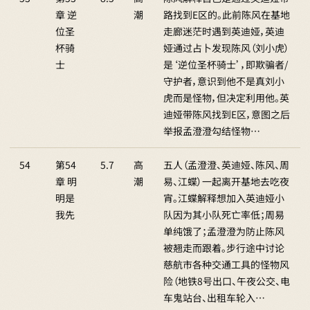
章 逆
潮
路找到E区的。此前陈风在基地
位圣
走廊迷茫时遇到英迪娅，英迪
杯骑
娅通过占卜发现陈风（刘小虎）
士
是‘逆位圣杯骑士’，即欺骗者/
守护者，意识到他不是真刘小
虎而是怪物，但决定利用他。英
迪娅带陈风找到E区，意图之后
举报孟澄澄勾结怪物…
54
第54
5.7
高
五人（孟澄澄、英迪娅、陈风、周
章 明
潮
易、江蝶）一起离开基地去吃夜
明是
宵。江蝶解释想加入英迪娅小
我先
队因为其小队死亡率低；周易
单纯饿了；孟澄澄为防止陈风
被翘走而跟着。步行途中讨论
慈航市各种交通工具的怪物风
险（地铁8号出口、午夜公交、电
车鬼站台、出租车轮入…