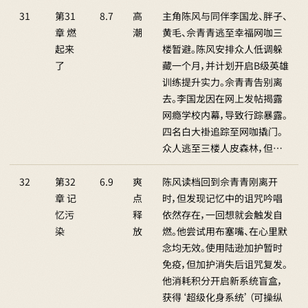
31
第31
8.7
高
主角陈风与同伴李国龙、胖子、
章 燃
潮
黄毛、佘青青逃至幸福网咖三
起来
楼暂避。陈风安排众人低调躲
了
藏一个月，并计划开启B级英雄
训练提升实力。佘青青告别离
去。李国龙因在网上发帖揭露
网瘾学校内幕，导致行踪暴露。
四名白大褂追踪至网咖撬门。
众人逃至三楼人皮森林，但…
32
第32
6.9
爽
陈风读档回到佘青青刚离开
章 记
点
时，但发现记忆中的诅咒吟唱
忆污
释
依然存在，一回想就会触发自
染
放
燃。他尝试用布塞嘴、在心里默
念均无效。使用陆逊加护暂时
免疫，但加护消失后诅咒复发。
他消耗积分开启新系统盲盒，
获得‘超级化身系统’（可操纵