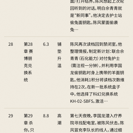
面）打开结界。陈风想起上次轮
回听到的对话，明白佘青青就
是“新同事”。他决定去护士站
偷兔面钥匙。陈风蒙面偷袭
兔…
28
第28
6.3
铺
陈风再次读档回到禁闭室。他
章 赛
垫
整理情报，制定新计划：联合佘
博朋
升
青青（石化能力）对付兔护士
克兑
温
（需注视一分钟），并利用李国
换系
龙偷钥匙时身上携带的羊面钥
统
匙。他消耗1积分将读档次数维
持在2次。在新一批系统盒子
中，他选择了科幻兑换系统
KH-02-SBFS，激活…
29
第29
8.8
高
第七天夜晚，李国龙潜入疗养
章 杀
潮
院寻找配电室，被陈风伏击。陈
你，只
风冒充李队长的线人，通过细