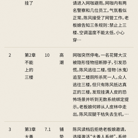
挂了
请进入网咖避雨。网咖内有两
名警察和几位员工，气氛看似
正常。陈风接受了网管工作，老
板娘告知三条规则：禁止上三
楼、空调温度不能太低、小心
穿…
2
第2章
10
高
网咖突然停电，一名花臂大汉
不能
潮
被隐形怪物扭断脖子，引发恐
上的
慌。陈风逃往二楼，怪物（水鬼）
三楼
追至二楼厕所杀死一人。众人
逃往三楼，但只有陈风抵达真
正的三楼，发现挂满人皮的恐
怖场景并听到无数系统绑定提
示。老板娘何婷从人皮林中走
出，陈风双腿干枯失去生机，…
3
第3章
7.1
铺
陈风读档后拒绝老板娘邀请，
大善
垫
选择激活“大善人系统”。系统