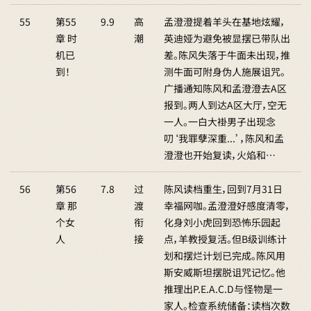
55
第55
9.9
高
孟澄澄提着羊头在基地炫耀，
章 时
潮
英迪娅为避免被显摆已带队出
机已
差。陈风失落于牛面未出现，推
到！
测牛面可附身伪人施展诅咒。
广播通知陈风和孟澄澄去A区
报到。两人到达A区大厅，空无
一人。一白大褂男子出现念
叨‘我罪孽深重...’，陈风和孟
澄澄也开始复读，火焰和…
56
第56
7.8
过
陈风读档重生，回到7月31日
章 那
渡
幸福网咖。孟澄澄好感度清零，
个女
衔
化身刘小虎回到恐怖乐园起
人
接
点，羊教授复活。但B级训练计
划和摆烂计划已完成。陈风用
斯安威斯坦摆脱诅咒记忆。他
推理出P.E.A.C.D与怪物是一
家人。检查系统储备：读档次数