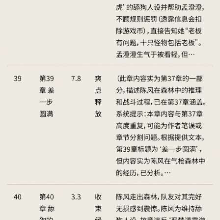
虎’的舔狗人设并帮助孟澄澄，
不顾规则惩罚（透露信息会扣
除游戏币），直接告知她“老板
有问题，十只怪物包括老板”。
孟澄澄生气于被看轻，但…
39
第39
7.8
爽
（此章内容实为第37章的一部
章 差
点
分，描述陈风在森林中的推理
一步
释
和战斗过程，已在第37章涵盖。
圆满
放
系统提示：本章内容与第37章
高度重复，可能为作者笔误或
章节分割问题。根据提供文本，
第39章标题为‘差一步圆满’，
但内容实为陈风在气枪森林中
的经历，已分析。…
40
第40
3.3
收
陈风走出森林，队友对其完好
章 舔
束
无损感到震惊。陈风为维持舔