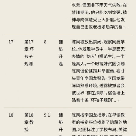
水鬼，但因非下雨天气失败。在
禁闭期间，他只能吃到馊粥，精
神与肉体遭受巨大折磨。他发
现自己击败老板娘后存的档…
17
第17
8
铺
陈风被放出禁闭，观察网瘾学
章 坏
垫
校。他发现学员中一半是面无
孩子
升
表情的‘伪人’（模范生），一半
规则
温
是真人。一个眼镜妹试图引诱
陈风谈论逃跑并举报他，被寸
头青年李国龙警告。李国龙带
陈风熟悉环境，透露被抓者会
被世界‘存在抹除’。宿舍墙上
贴着十条‘坏孩子规则’。…
18
第18
9.1
铺
陈风按李国龙指示，在早读教
章 教
垫
室的指定座位找到了隐藏的地
授
升
图。地图标注了学校布局、关键