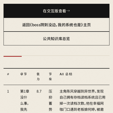
在交互版查看
返回《boss阴到没边，我的系统也是》主页
公共知识库总览
#
章节
张
节
AI 总结
力
奏
1
第1章
8.7
压
主角陈风穿越到异世界，发现
没什
抑
自己拥有存档读档系统且已用
么事，
蓄
掉一次读档次数。他在幸福网
我先
势
咖门口遇到老板娘何婷，被邀