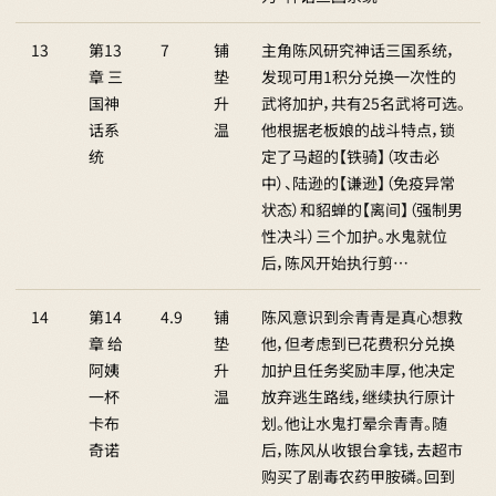
13
第13
7
铺
主角陈风研究神话三国系统，
章 三
垫
发现可用1积分兑换一次性的
国神
升
武将加护，共有25名武将可选。
话系
温
他根据老板娘的战斗特点，锁
统
定了马超的【铁骑】（攻击必
中）、陆逊的【谦逊】（免疫异常
状态）和貂蝉的【离间】（强制男
性决斗）三个加护。水鬼就位
后，陈风开始执行剪…
14
第14
4.9
铺
陈风意识到佘青青是真心想救
章 给
垫
他，但考虑到已花费积分兑换
阿姨
升
加护且任务奖励丰厚，他决定
一杯
温
放弃逃生路线，继续执行原计
卡布
划。他让水鬼打晕佘青青。随
奇诺
后，陈风从收银台拿钱，去超市
购买了剧毒农药甲胺磷。回到