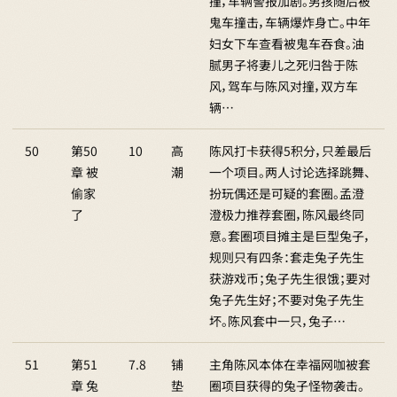
撞，车辆警报加剧。男孩随后被
鬼车撞击，车辆爆炸身亡。中年
妇女下车查看被鬼车吞食。油
腻男子将妻儿之死归咎于陈
风，驾车与陈风对撞，双方车
辆…
50
第50
10
高
陈风打卡获得5积分，只差最后
章 被
潮
一个项目。两人讨论选择跳舞、
偷家
扮玩偶还是可疑的套圈。孟澄
了
澄极力推荐套圈，陈风最终同
意。套圈项目摊主是巨型兔子，
规则只有四条：套走兔子先生
获游戏币；兔子先生很饿；要对
兔子先生好；不要对兔子先生
坏。陈风套中一只，兔子…
51
第51
7.8
铺
主角陈风本体在幸福网咖被套
章 兔
垫
圈项目获得的兔子怪物袭击。