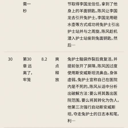
需一
节取得李国龙信任，拿到了他
秒
身上的羊面钥匙。陈风让李国
龙去引开兔护士。李国龙用砸
水壶等方式成功将兔护士引出
护士站并与之周旋。陈风趁机
潜入护士站偷到兔面钥匙，然
后…
30
第30
8.2
爽
兔护士脑袋炸裂后竟复活，并
章 远
点
提前张开了屏障。陈风因过度
离了，
释
使用斯安威斯坦流鼻血，身体
牢笼
放
虚弱。兔护士宣称自己在医院
内是不死的。陈风从话中分析
出破解方法：要么将其轰出医
院范围，要么将其转化为伪人。
他第三次强行启动斯安威斯
坦，夺走兔护士的日志本和笔，
利…