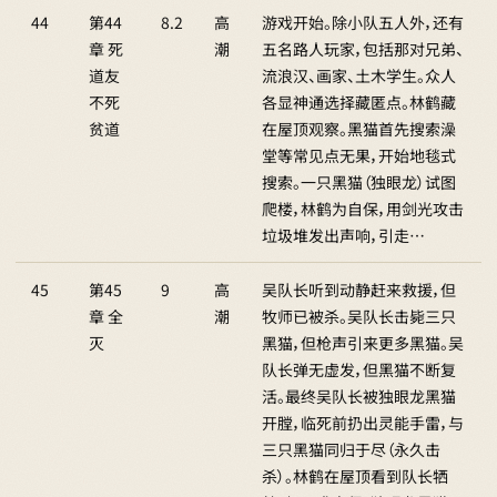
44
第44
8.2
高
游戏开始。除小队五人外，还有
章 死
潮
五名路人玩家，包括那对兄弟、
道友
流浪汉、画家、土木学生。众人
不死
各显神通选择藏匿点。林鹤藏
贫道
在屋顶观察。黑猫首先搜索澡
堂等常见点无果，开始地毯式
搜索。一只黑猫（独眼龙）试图
爬楼，林鹤为自保，用剑光攻击
垃圾堆发出声响，引走…
45
第45
9
高
吴队长听到动静赶来救援，但
章 全
潮
牧师已被杀。吴队长击毙三只
灭
黑猫，但枪声引来更多黑猫。吴
队长弹无虚发，但黑猫不断复
活。最终吴队长被独眼龙黑猫
开膛，临死前扔出灵能手雷，与
三只黑猫同归于尽（永久击
杀）。林鹤在屋顶看到队长牺