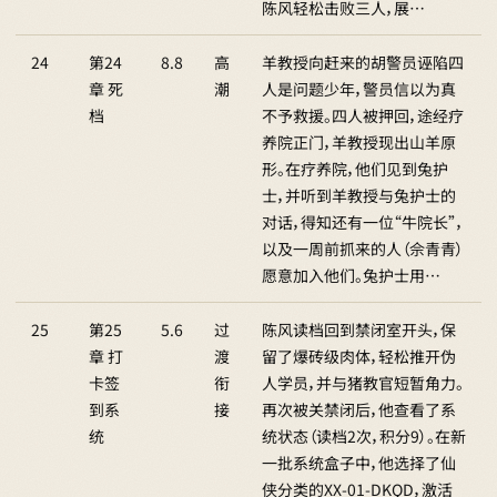
陈风轻松击败三人，展…
24
第24
8.8
高
羊教授向赶来的胡警员诬陷四
章 死
潮
人是问题少年，警员信以为真
档
不予救援。四人被押回，途经疗
养院正门，羊教授现出山羊原
形。在疗养院，他们见到兔护
士，并听到羊教授与兔护士的
对话，得知还有一位“牛院长”，
以及一周前抓来的人（佘青青）
愿意加入他们。兔护士用…
25
第25
5.6
过
陈风读档回到禁闭室开头，保
章 打
渡
留了爆砖级肉体，轻松推开伪
卡签
衔
人学员，并与猪教官短暂角力。
到系
接
再次被关禁闭后，他查看了系
统
统状态（读档2次，积分9）。在新
一批系统盒子中，他选择了仙
侠分类的XX-01-DKQD，激活