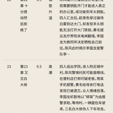
章 十
垫
现需要钥匙开门才能进入真正
分感
升
的办公室，成功偷到羊头钥匙。
动然
温
四人汇合后，趁夜色穿过操场
后拒
白雾到达大门，却发现羊头钥
绝了
匙无法打开大门铁锁。黄毛提
议去疗养院关电闸翻墙，李国
龙为救同伴决定牺牲自己前
往。陈风此时揭示李国龙是警
队李…
23
第23
9.5
高
四人逃出学院，进入附近城中
章 又
潮
村。陈风警惕村民可能是眼线，
见白
在便利店打倒可疑老板，用其
大褂
手机报警。黄毛给母亲打电话
发现已被遗忘，众人情绪低落。
李国龙机智地以“绑架”为由报
警求助。等待时，一辆面包车驶
来，三名白大褂伪人下车攻击。