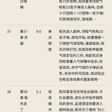
过墙
剪刀手怪物。规则要求领取气
梯
枪和10发子弹进入森林，击倒
十只怪物（一只怪物一发子弹）
可获得游戏币，游戏期…
37
第37
9.6
爽
陈风进入森林，领取气枪和10
章 灵
点
发子弹。游戏开始，他遭遇第一
媒
释
只笑脸气球怪物，速度极快。陈
放
风开枪打空，但发现枪声能使
气球定住约三秒。他趁机近身
将枪管塞入气球嘴中击杀。检
查发现，命中气球的子弹会消
失，未命中的可回收。他试验出
空枪定身效果可重复使用…
38
第38
5.1
收
陈风毫发无伤地走出森林，令
章 我
束
队友震惊。吴队长开始怀疑陈
先走
缓
风的身份。孟澄澄坚持要进入
了
冲
森林挑战。陈风为了维持‘刘小