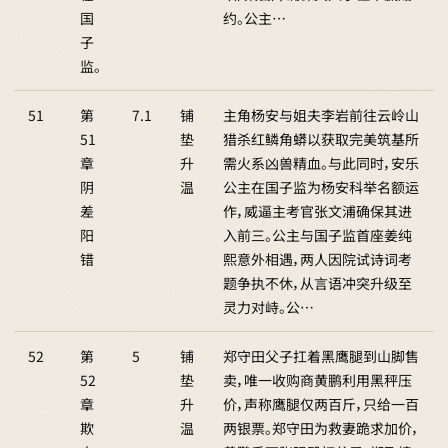
国
约。公主…
子
监。
51
第
7.1
铺
主角杨安与姐夫李岩前往云岭山
51
垫
猎杀红鳞角蟒以获取完美筑基所
章
升
需火系凶兽精血。与此同时，安乐
阴
温
公主在国子监为杨安科举名额运
差
作，威逼主考官张文浦确保其进
阳
入前三。公主与国子监首座姜纯
错
熙意外相遇，两人因院试诗词考
题争执不休，从言语冲突升级至
灵力对峙。公…
52
第
5
铺
郑守田父子扛着黑鹰腿到山脚售
52
垫
卖，唯一收购商黄鹏利用黑秤压
章
升
价，声称鹰腿仅两百斤，只给一百
欺
温
两银票。郑守田为救妻跪求加价，