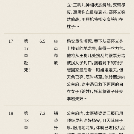
立；王狗儿神相状态解除，双臂尽
废，遭黑狗血反噬衰老。郑怀义突
然偷袭，用短枪将杨安肩膀钉在
柱子…
17
第
6.5
爽
杨安重伤濒死，吞下从郑怀义身
17
点
上找到的地龙果，获得一丝力气。
章
释
他将从王狗儿处搜刮的银票分给
赴
放
被拐女子封口，揣着剩下的银子
死！
想回家最后看一眼姐姐姐夫，但
天色已亮，辰时将至。他转而走向
公主府，途中遇见救下珂珂的白
衣女子（姜姓），托其将银子转交
李岩夫妇…
18
第
7.3
铺
公主府内，太医钱婆婆汇报已用
18
垫
顶级灵药治好杨安，且因其底子
章
升
厚、服用地龙果，体魄已堪比九品