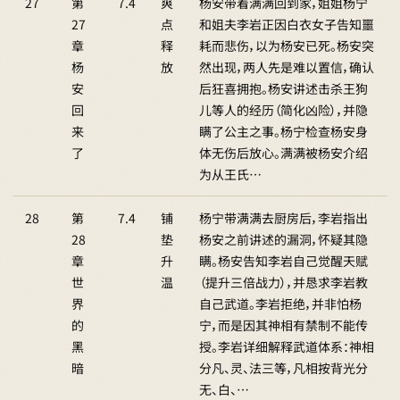
27
第
7.4
爽
杨安带着满满回到家，姐姐杨宁
27
点
和姐夫李岩正因白衣女子告知噩
章
释
耗而悲伤，以为杨安已死。杨安突
杨
放
然出现，两人先是难以置信，确认
安
后狂喜拥抱。杨安讲述击杀王狗
回
儿等人的经历（简化凶险），并隐
来
瞒了公主之事。杨宁检查杨安身
了
体无伤后放心。满满被杨安介绍
为从王氏…
28
第
7.4
铺
杨宁带满满去厨房后，李岩指出
28
垫
杨安之前讲述的漏洞，怀疑其隐
章
升
瞒。杨安告知李岩自己觉醒天赋
世
温
（提升三倍战力），并恳求李岩教
界
自己武道。李岩拒绝，并非怕杨
的
宁，而是因其神相有禁制不能传
黑
授。李岩详细解释武道体系：神相
暗
分凡、灵、法三等，凡相按背光分
无、白、…