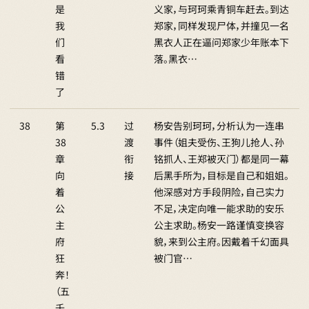
是
义家，与珂珂乘青铜车赶去。到达
我
郑家，同样发现尸体，并撞见一名
们
黑衣人正在逼问郑家少年账本下
看
落。黑衣…
错
了
38
第
5.3
过
杨安告别珂珂，分析认为一连串
38
渡
事件（姐夫受伤、王狗儿抢人、孙
章
衔
铭抓人、王郑被灭门）都是同一幕
向
接
后黑手所为，目标是自己和姐姐。
着
他深感对方手段阴险，自己实力
公
不足，决定向唯一能求助的安乐
主
公主求助。杨安一路谨慎变换容
府
貌，来到公主府。因戴着千幻面具
狂
被门官…
奔！
（五
千