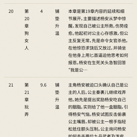
20
第
4
铺
本章是第19章内容的延续和细
20
垫
节展开，主要描述杨安从梦中惊
章
升
醒，发现自己被公主所救，伤势痊
狗
温
愈。他起初对公主心存感激，但公
女
主反复无常，先是命令女官杀他，
人
在他惊恐求饶后又放过，并骑坐
在他身上用匕首逼迫他思考如何
报恩。杨安在生死关头急智回答
“我是公…
21
第
9.6
铺
主角杨安被迫口头确认自己是公
21
垫
主的人后，公主秦裹儿继续戏弄
章
升
他。她先是提出奖励杨安吃自己
玩
温
的胭脂，实则给了他一盒胭脂，引
弄
得杨安气恼。杨安试图反击偷袭
公主嘴唇，却被公主一根手指轻
松抵住额头压制。公主询问杨安
如何击杀两位九品武者及泼皮，