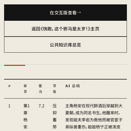
在交互版查看
返回《快跑，这个驸马是太岁！》主页
公共知识库总览
#
章
张
节
AI 总结
节
力
奏
1
第1
7.2
压
主角杨安在现代醉酒后穿越到大
章
抑
夏朝，成为同名书生。他醒来时，
杨
蓄
发现姐夫李岩为救他而被官宦子
安
势
弟纵兽重伤，姐姐杨宁正被泼皮