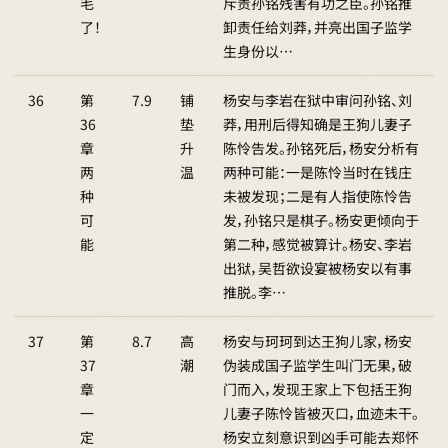
毛
斥责孙铭残害有功之臣。孙铭推
了！
卸责任给刘莽，并亮出国子监学
生身份以…
36
第
7.9
铺
杨安与李岩在狱中审问孙铭、刘
36
垫
莽，用刑后得知确是王狗儿妻子
章
升
陈怜告发。孙铭死后，杨安分析有
两
温
两种可能：一是陈怜当时在钱庄
种
未被发现；二是有人指使陈怜告
可
发，孙铭只是棋子。杨安更倾向于
能
第二种，感觉被算计。杨安、李岩
出狱，吴哲欲设宴被杨安以有事
推脱。李…
37
第
8.7
高
杨安与珂珂到达王狗儿家，杨安
37
潮
伪装成国子监学生叫门无果，破
章
门而入，发现王家上下包括王狗
一
儿妻子陈怜皆被灭口，血迹未干。
定
杨安立刻意识到凶手可能去郑怀