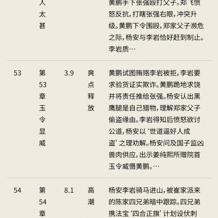
人
黄鹏手下张强殴打父子。郑飞愤
太
怒反抗，打瞎张强右眼，冲突升
甚
级。黄鹏下令围殴，郑家父子濒危
之际，杨安与李岩恰好赶到制止。
李岩质…
53
第
3.9
爽
黄鹏试图贿赂李岩被拒，李岩要
53
点
求验货证实欺诈。黄鹏跪地求饶
章
释
并将责任推给张强。杨安认出黑
玉
放
鹰腿是自己猎物，理解郑家父子
令
偷盗缘由。李岩得知后愤怒欲讨
显
公道，杨安以‘世道逼好人成
威
盗’之理劝解。杨安问及国子监凶
兽肉供应，出示姜纯熙所赠院首
玉令威慑黄鹏。…
54
第
8.1
高
杨安李岩骑马进山，被崔家派来
54
潮
的陈家四兄弟暗中跟踪。四兄弟
章
携法宝‘四合正旗’计划设伏刺