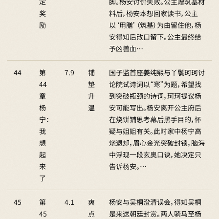
定
脚。杨安讨价失败。公主赠筑基材
奖
料后，杨安本想回家读书，公主
励
以‘用膳’（筑基）为由留住他，杨
安得知后改口留下。公主最终给
予凶兽血…
44
第
7.9
铺
国子监首座姜纯熙与丫鬟珂珂讨
44
垫
论院试诗词以“寒”为题，希望找
章
升
到突破瓶颈的诗词，珂珂提议杨
杨
温
安可能写出。杨安离开公主府后
宁：
在烧饼铺思考幕后黑手目的，怀
我
疑与姐姐有关。此时家中杨宁高
想
烧退却，眉心金光突破封锁，脑海
起
中浮现一段玄奥口诀，她决定只
来
告诉杨安。…
了
45
第
4.1
爽
杨安与吴桐澄清误会，得知吴桐
45
点
是来送朝廷封赏。两人骑马至杨