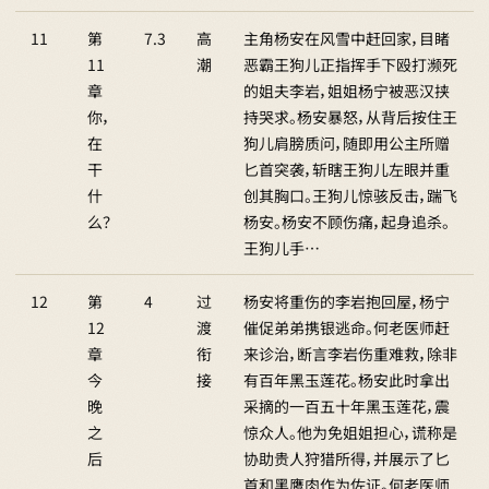
11
第
7.3
高
主角杨安在风雪中赶回家，目睹
11
潮
恶霸王狗儿正指挥手下殴打濒死
章
的姐夫李岩，姐姐杨宁被恶汉挟
你，
持哭求。杨安暴怒，从背后按住王
在
狗儿肩膀质问，随即用公主所赠
干
匕首突袭，斩瞎王狗儿左眼并重
什
创其胸口。王狗儿惊骇反击，踹飞
么？
杨安。杨安不顾伤痛，起身追杀。
王狗儿手…
12
第
4
过
杨安将重伤的李岩抱回屋，杨宁
12
渡
催促弟弟携银逃命。何老医师赶
章
衔
来诊治，断言李岩伤重难救，除非
今
接
有百年黑玉莲花。杨安此时拿出
晚
采摘的一百五十年黑玉莲花，震
之
惊众人。他为免姐姐担心，谎称是
后
协助贵人狩猎所得，并展示了匕
首和黑鹰肉作为佐证。何老医师