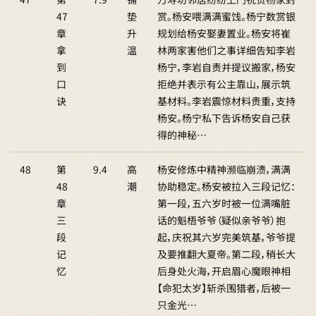
47
垫
赏。杨安喂满满蜜饯。杨宁数赏银
章
升
规划给杨安娶妻置业。杨安将崔
拿
温
林两家害他们之事详细告知李岩
到
杨宁，李岩自责并提议搬家，杨安
口
拒绝并表示有公主靠山，展示筑
诀
基材料。李岩震惊材料贵重，支持
杨安。杨宁私下告诉杨安自己获
得的神秘…
48
第
9.4
高
杨安修炼中精神濒临崩溃，满满
48
潮
协助稳定。杨安被拉入三段记忆：
章
第一段，五六岁时被一位满嘴脏
三
话的魁梧爷爷（疑似亲爷爷）抱
段
起，庆祝其六岁完美筑基，爷爷提
记
及要推翻大夏帝。第二段，稍长大
忆
后身处火海，开启眉心魔眼神相
【命犯太岁】斩杀围猎者，后被一
只金光…