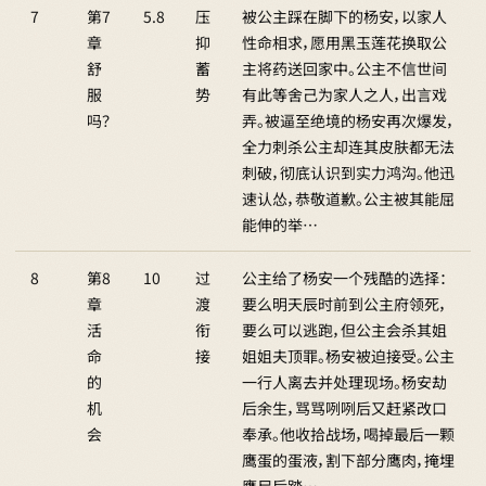
7
第7
5.8
压
被公主踩在脚下的杨安，以家人
章
抑
性命相求，愿用黑玉莲花换取公
舒
蓄
主将药送回家中。公主不信世间
服
势
有此等舍己为家人之人，出言戏
吗？
弄。被逼至绝境的杨安再次爆发，
全力刺杀公主却连其皮肤都无法
刺破，彻底认识到实力鸿沟。他迅
速认怂，恭敬道歉。公主被其能屈
能伸的举…
8
第8
10
过
公主给了杨安一个残酷的选择：
章
渡
要么明天辰时前到公主府领死，
活
衔
要么可以逃跑，但公主会杀其姐
命
接
姐姐夫顶罪。杨安被迫接受。公主
的
一行人离去并处理现场。杨安劫
机
后余生，骂骂咧咧后又赶紧改口
会
奉承。他收拾战场，喝掉最后一颗
鹰蛋的蛋液，割下部分鹰肉，掩埋