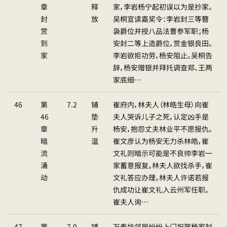
章
释
家，李岩杨宁起初误以为是抄家。
封
放
吴桐宣读嘉奖令：李岩封三等簪
赏
袅爵位并授八品法曹参军职；杨
到
安封二等上造爵位，赏金银良田。
家
李岩欲拒功劳，杨安阻止。吴桐告
辞，杨安赠银并拜托调查郑、王两
家底细…
46
第
7.2
铺
崔府内，林夫人（林皓生母）向崔
46
垫
夫人哭诉儿子之死，认定凶手是
章
升
杨安，抱怨丈夫林业平不愿报仇。
暗
温
崔文彦认为杨安无力杀林皓，崔
流
文礼则暗示可能是不良帅李岩一
涌
家蓄意报复。林夫人欲找杀手，崔
动
文礼答应办理。林夫人许诺若报
仇成功让崔文礼入云州军任职。
崔夫人询…
47
第
7.9
铺
万寿坊邻居纷纷上门祝贺杨家封