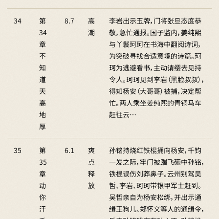
34
第
8.7
高
李岩出示玉牌，门将张旦态度恭
34
潮
敬，急忙通报。国子监内，姜纯熙
章
与丫鬟珂珂在书海中翻阅诗词，
不
为突破寻找合适意境的诗篇。珂
知
珂为逃避看书，主动请缨去见持
道
令人。珂珂见到李岩（黑脸叔叔），
天
得知杨安（大哥哥）被捕，决定帮
高
忙。两人乘坐姜纯熙的青铜马车
地
赶往云…
厚
35
第
6.1
爽
孙铭持烧红铁棍捅向杨安，千钧
35
点
一发之际，牢门被踹飞砸中孙铭，
章
释
铁棍误伤刘莽鼻子。云州别驾吴
动
放
哲、李岩、珂珂带银甲军士赶到。
你
吴哲亲自为杨安松绑，并出示通
汗
缉王狗儿、郑怀义等人的通缉令，