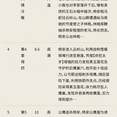
情
温
小贩也对李家落井下石，唯有卖
冷
饼的王石头暗中接济。杨安租马
暖
赶往云岭山，在山脚遭遇纵马疾
驰的节度使之子林皓。林皓挥鞭
抽杀杨安租借的老马，扬长而去。
杨安认出林皓…
4
第4
8.6
高
杨安进入云岭山，利用自制雪橇
章
潮
艰难行进至悬崖，凭借【命犯太
得
岁】增强的目力发现黑玉莲花及
药
守护的巨鹰巢穴。他开启十倍战
力，以弓箭远程射杀母鹰。随后冒
险下崖，利用铁箭作支点，历经艰
险采得黑玉莲花。体力耗尽坠入
鹰巢，发现并吞食两枚鹰蛋，实力
得到提升…
5
第5
10
高
公鹰追杀杨安，杨安以鹰蛋为诱