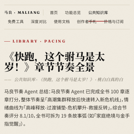
首页
功能总览
公共知识库
免费工具
深度对比
使用文档
创作者手札
价格与订阅
LIBRARY · PACING
《快跑，这个驸马是太
岁！》章节节奏全景
公共知识库 · 《快跑，这个驸马是太岁！》 · 桃白白真的白
马良节奏 Agent 总结：马良节奏 Agent 已完成全书 100 章逐
章打分，整体节奏呈「高潮集群释放后快速转入新危机线」，情
绪曲线为「高峰释放-过渡铺垫-危机攀升-救援反转」，综合节
奏评分 8.1/10，全书可拆为 19 条故事弧（如「家庭绝境与金手
指觉醒」）。