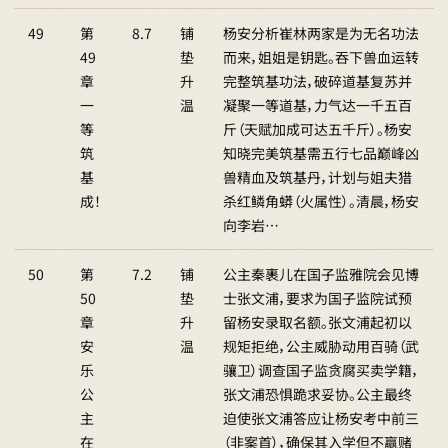
49
第
8.7
铺
杨安分析崔林两家是为无名功法
49
垫
而来，姐姐是钥匙。吞下兽血运转
章
升
完整筑基功法，破碎道基复苏并
一
温
凝聚一等道基，力气达一千五百
等
斤（天赋加成可达五千斤）。杨安
筑
知晓完美筑基需五行七品巅峰凶
基
兽精血及筑基丹，计划与姐夫猎
成！
杀红鳞角蟒（火属性）。清晨，杨安
向李岩…
50
第
7.2
铺
公主秦裹儿在国子监雅院会见博
50
垫
士张文浦，要求为国子监院试预
章
升
留杨安录取名额。张文浦起初以
安
温
规矩拒绝，公主威胁动用百骑（武
乐
骧卫）调查国子监贪腐买卖学籍，
公
张文浦恐惧跪求妥协。公主最终
主
迫使张文浦答应让杨安考中前三
在
（非案首），确保其入学但不赢赌