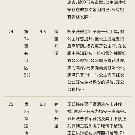
离去，被迫低头道歉。公主阐述杨
安存在的意义皆因自己，只有她
有资格发脾…
24
第
9.6
铺
杨安获得金叶子与千幻面具，对
24
垫
公主好感提升，但公主提醒五日
章
升
后需解药。杨安离开公主府，在长
有
温
廊中感知到被一位扫雪的独臂红
何
衣公公窥视，公公周身雪花蒸发，
区
实力高深。杨安向满满打听公公，
别？
满满只答‘十一’。公主询问红衣
公公汪先生对杨安的评价，汪公
公称杨…
25
第
6.3
铺
王氏钱庄灭门案消息在市井传
25
垫
播。饼贩王石头为杨安一家高兴。
章
升
云州法曹参军孙铭及其手下队正
这
温
刘莽到王石头摊子吃饼不给钱，
也
王石头讨钱被刘莽殴打羞辱。孙