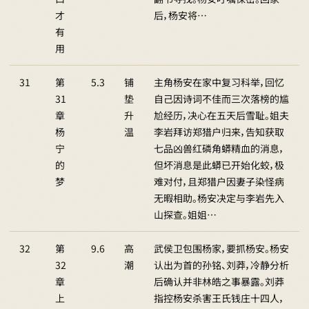
才
后，杨安将…
有
用
31
第
5.3
铺
主角杨安在家中复习科举，回忆
31
垫
自己因诗词不佳而三次落榜的尴
章
升
尬经历，决心在五天后雪耻。姐夫
杨
温
李岩拜访郑猎户归来，告知获取
宁
七品凶兽红磷角蟒精血的消息，
的
但坏消息是此蟒已开始化蛟，极
梦
难对付，且郑猎户因妻子染怪病
无暇相助。杨安决定与李岩先入
山探查。姐姐…
32
第
9.6
高
武侯卫包围杨家，要抓杨安。杨安
32
潮
认出为首的孙铭、刘莽，冷静分析
章
后确认并非林皓之事暴露。刘莽
上
指控杨安杀害王氏钱庄十四人，