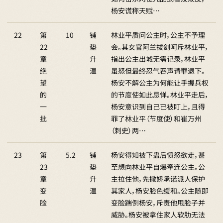
杨安谎称天赋…
22
第
10
铺
林业平质问公主时，公主不予理
22
垫
会。其女官阿兰拔剑呵斥林业平，
章
升
指出公主出城无需记录，林业平
绝
温
虽怒但最终忍气吞声请罪退下。
望
杨安不解公主为何能让手握兵权
的
的节度使如此忌惮。林业平走后，
一
杨安意识到自己已被盯上，且得
批
罪了林业平（节度使）和崔万州
（刺史）两…
23
第
5.2
铺
杨安得知被下蛊后愤怒欲走，甚
23
垫
至想向林业平自爆牵连公主。公
章
升
主拉住他，先撒娇承诺派人保护
变
温
其家人，杨安脸色缓和。公主随即
脸
变脸踹倒杨安，斥责他甩脸子并
威胁。杨安被拿住家人软肋无法