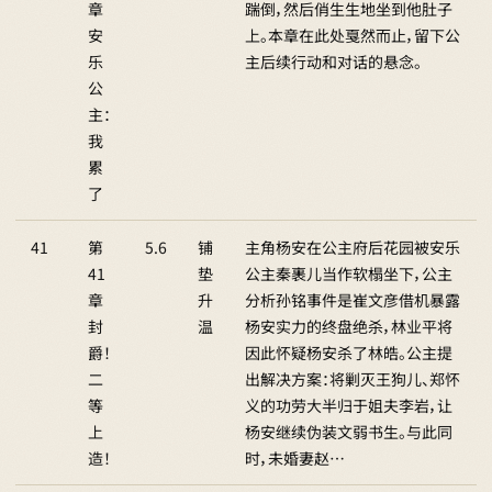
章
踹倒，然后俏生生地坐到他肚子
安
上。本章在此处戛然而止，留下公
乐
主后续行动和对话的悬念。
公
主：
我
累
了
41
第
5.6
铺
主角杨安在公主府后花园被安乐
41
垫
公主秦裹儿当作软榻坐下，公主
章
升
分析孙铭事件是崔文彦借机暴露
封
温
杨安实力的终盘绝杀，林业平将
爵！
因此怀疑杨安杀了林皓。公主提
二
出解决方案：将剿灭王狗儿、郑怀
等
义的功劳大半归于姐夫李岩，让
上
杨安继续伪装文弱书生。与此同
造！
时，未婚妻赵…