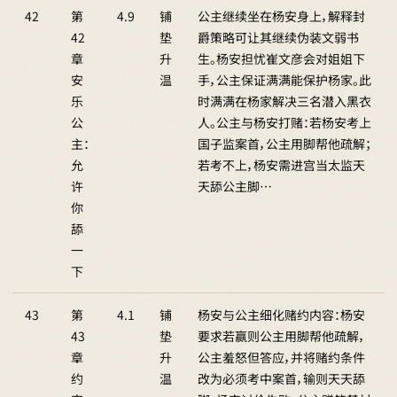
42
第
4.9
铺
公主继续坐在杨安身上，解释封
42
垫
爵策略可让其继续伪装文弱书
章
升
生。杨安担忧崔文彦会对姐姐下
安
温
手，公主保证满满能保护杨家。此
乐
时满满在杨家解决三名潜入黑衣
公
人。公主与杨安打赌：若杨安考上
主：
国子监案首，公主用脚帮他疏解；
允
若考不上，杨安需进宫当太监天
许
天舔公主脚…
你
舔
一
下
43
第
4.1
铺
杨安与公主细化赌约内容：杨安
43
垫
要求若赢则公主用脚帮他疏解，
章
升
公主羞怒但答应，并将赌约条件
约
温
改为必须考中案首，输则天天舔