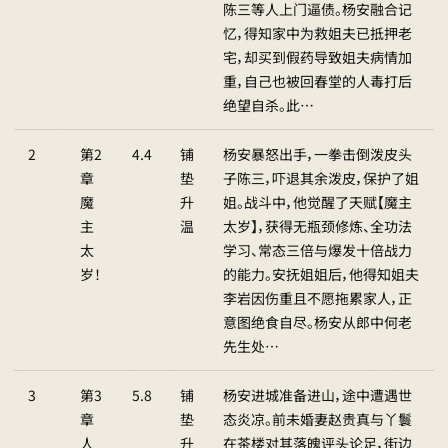
陈三等人上门逼债。杨安融合记
忆，得知家中为救姐夫已抵押老
宅，却买到假药导致姐夫病情加
重，自己也被回春堂的人毒打后
绝望自杀。此…
2
第2
4.4
铺
杨安暴怒出手，一拳击倒泼皮头
章
垫
子陈三，吓退其余泼皮，保护了姐
魔
升
姐。战斗中，他觉醒了天赋【魔主
主
温
太岁】，获得无瓶颈修炼、全功法
太
学习、常态三倍与爆发十倍战力
岁！
的能力。安抚姐姐后，他得知姐夫
李岩因伤重且不愿拖累家人，正
意图绝食自尽。杨安从郎中何老
先生处…
3
第3
5.8
铺
杨安进城准备进山，途中遭遇世
章
垫
态炎凉。前未婚妻赵贵真与丫鬟
人
升
在茶楼对其落魄评头论足，街边