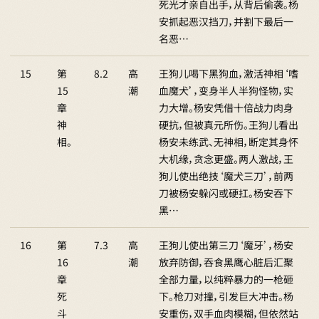
死光才亲自出手，从背后偷袭。杨
安抓起恶汉挡刀，并割下最后一
名恶…
15
第
8.2
高
王狗儿喝下黑狗血，激活神相‘嗜
15
潮
血魔犬’，变身半人半狗怪物，实
章
力大增。杨安凭借十倍战力肉身
神
硬抗，但被真元所伤。王狗儿看出
相。
杨安未练武、无神相，断定其身怀
大机缘，贪念更盛。两人激战，王
狗儿使出绝技‘魔犬三刀’，前两
刀被杨安躲闪或硬扛。杨安吞下
黑…
16
第
7.3
高
王狗儿使出第三刀‘魔牙’，杨安
16
潮
放弃防御，吞食黑鹰心脏后汇聚
章
全部力量，以纯粹暴力的一枪砸
死
下。枪刀对撞，引发巨大冲击。杨
斗
安重伤，双手血肉模糊，但依然站