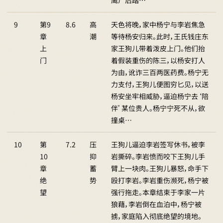
鹰尸后踏…
9
第9
8.6
高
天色将晚，家中杨宁与李岩焦急
章
潮
等待杨安归来。此时，王氏钱庄东
上
家王狗儿带着泼皮上门。他们抬
门
着假装重伤的陈三，以杨安打人
为由，讹诈三百两医药费。杨宁无
力支付，王狗儿便图穷匕见，以送
杨安坐牢相威胁，逼迫杨宁去‘陪
伴’某位贵人。杨宁宁死不从，欲
撞桌…
10
第
7.2
压
王狗儿逼迫李岩签写休书，被李
10
抑
岩撕碎。李岩愤而咬下王狗儿手
章
蓄
臂上一块肉。王狗儿暴怒，命手下
绝
势
殴打李岩。李岩重伤濒死，杨宁被
望
强行拖走。本章结束于李家一片
狼藉，李岩倒在血泊中，杨宁被
掳，家庭陷入彻底绝望的境地。