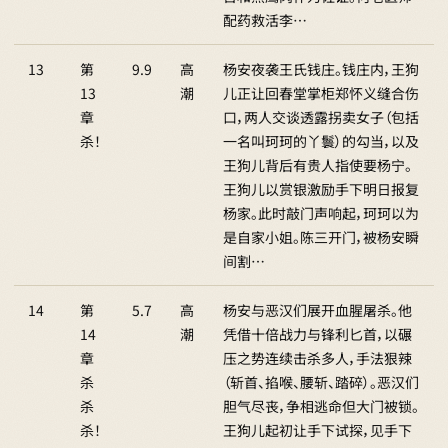
配药救活李…
13
第
9.9
高
杨安夜袭王氏钱庄。钱庄内，王狗
13
潮
儿正让回春堂掌柜郑怀义缝合伤
章
口，两人交谈透露拐卖女子（包括
杀！
一名叫珂珂的丫鬟）的勾当，以及
王狗儿背后有贵人指使要杨宁。
王狗儿以赏银激励手下明日报复
杨家。此时敲门声响起，珂珂以为
是自家小姐。陈三开门，被杨安瞬
间割…
14
第
5.7
高
杨安与恶汉们展开血腥屠杀。他
14
潮
凭借十倍战力与锋利匕首，以碾
章
压之势连续击杀多人，手法狠辣
杀
（斩首、掐喉、腰斩、踏碎）。恶汉们
杀
胆气尽丧，争相逃命但大门被锁。
杀！
王狗儿起初让手下试探，见手下