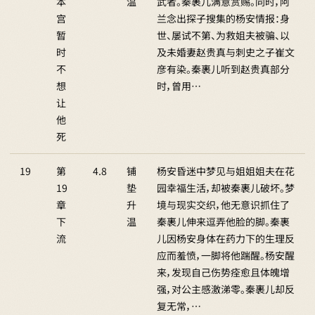
本
温
武者。秦裹儿满意赏赐。同时，阿
宫
兰念出探子搜集的杨安情报：身
暂
世、屡试不第、为救姐夫被骗、以
时
及未婚妻赵贵真与刺史之子崔文
不
彦有染。秦裹儿听到赵贵真部分
想
时，曾用…
让
他
死
19
第
4.8
铺
杨安昏迷中梦见与姐姐姐夫在花
19
垫
园幸福生活，却被秦裹儿破坏。梦
章
升
境与现实交织，他无意识抓住了
下
温
秦裹儿伸来逗弄他脸的脚。秦裹
流
儿因杨安身体在药力下的生理反
应而羞愤，一脚将他踹醒。杨安醒
来，发现自己伤势痊愈且体魄增
强，对公主感激涕零。秦裹儿却反
复无常，…