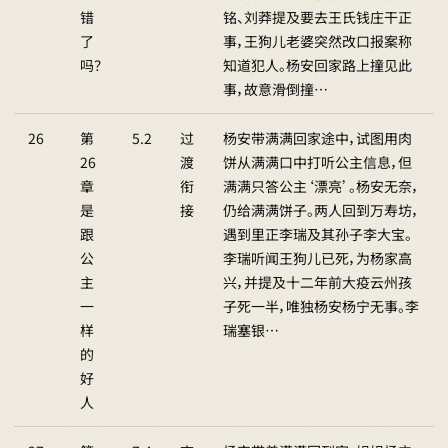
错
铭、刘莽提及要去王氏钱庄干正
了
事，王狗儿老婆突然改口报案称
吗？
知道犯人。杨安回家路上撞见此
事，故意滑倒撞…
26
第
5.2
过
杨安带满满回家途中，试图用肉
26
渡
饼从满满口中打听公主信息，但
章
衔
满满只答公主‘漂亮’。杨安无奈，
是
接
仍给满满饼子。两人回到万寿坊，
跟
遇到里正李瑞及其孙子李大宝。
公
李瑞听闻王狗儿已死，为杨家高
主
兴，并提及十二年前大疫云州孩
一
子死一半，唯独杨安杨宁无事。李
样
瑞塞银…
的
好
人