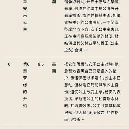
章
潮
饵争取时间，开启十倍战力攀爬
安
悬崖，最终在绝境中与公鹰展开
乐
悬崖搏杀，惨胜并将其击杀，但绳
公
索被垂死的公鹰咬断，一同坠崖。
主
坠崖地点下方，安乐公主秦裹儿
正在审问意图绑架她的林皓。林
皓供出其父林业平与景王（公主
之父）合谋…
6
第6
8.6
高
杨安坠落后与安乐公主对峙。他
章
潮
急智地表明自己只是误入的猎
孽
户，承诺保密以求活命。公主本已
缘
意动，但林皓临死前喊破公主身
的
份，迫使公主改变主意。杨安为表
开
投诚，果断用公主的匕首斩杀林
始
皓，并请求效忠。公主欣赏其机敏
狠辣，但因其‘无所敬畏’的性格
而仍欲杀…