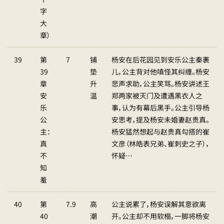
字
大
章）
39
第
7
铺
杨安在后花园见到安乐公主秦裹
39
垫
儿，公主背对他嗔怪其纠缠。杨安
章
升
悲声求助，公主笑骂。杨安讲述王
安
温
郑两家被灭门及遭遇黑衣人之
乐
事，认为有幕后黑手。公主引导杨
公
安思考，提及杨安未婚妻赵贵真。
主：
杨安猛然想起与赵贵真勾搭的崔
真
文彦（林皓表兄弟、崔刺史之子），
不
怀疑…
知
羞
40
第
7.9
高
公主说累了，杨安误解其意欲离
40
潮
开。公主却不用软榻，一脚将杨安