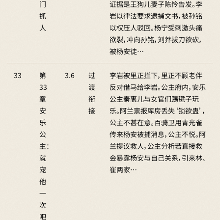
门
证据是王狗儿妻子陈怜告发。李
抓
岩以律法要求逮捕文书，被孙铭
人
以权压人驳回。杨宁受刺激头痛
欲裂，冲向孙铭，刘莽拔刀欲砍，
被杨安徒…
33
第
3.6
过
李岩被里正拦下，里正不顾老伴
33
渡
反对借马给李岩。公主府内，安乐
章
衔
公主秦裹儿与女官们踢毽子玩
安
接
乐。阿兰禀报库房丢失‘锁欲蛊’，
乐
公主不甚在意。百骑卫用青光雀
公
传来杨安被捕消息，公主不悦。阿
主：
兰提议救人，公主分析若直接救
就
会暴露杨安与自己关系，引来林、
宠
崔两家…
他
一
次
吧