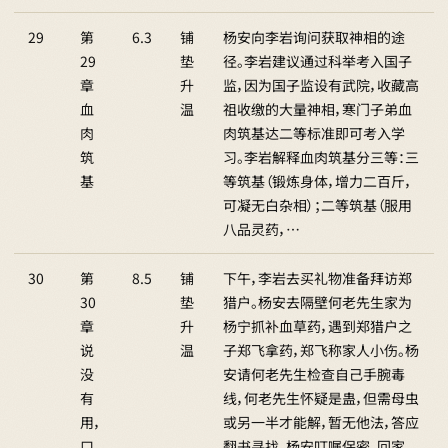
29
第
6.3
铺
杨安向李岩询问获取神相的途
29
垫
径。李岩建议通过科举考入国子
章
升
监，因为国子监设有武院，收藏高
血
温
祖收缴的大量神相，寒门子弟血
肉
肉筑基达二等标准即可考入学
筑
习。李岩解释血肉筑基分三等：三
基
等筑基（锻炼身体，增力二百斤，
可凝无白杂相）；二等筑基（服用
八品灵药，…
30
第
8.5
铺
下午，李岩去买礼物准备拜访郑
30
垫
猎户。杨安去隔壁何老先生家为
章
升
杨宁抓补血草药，遇到郑猎户之
说
温
子郑飞拿药，郑飞称家人小伤。杨
没
安请何老先生检查自己手腕毒
有
线，何老先生怀疑是蛊，但需母虫
用，
或另一半才能解，暂无他法，答应
口
翻书寻找。杨安叮嘱保密。回家