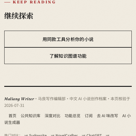
KEEP READING
继续探索
用同款工具分析你的小说
了解知识图谱功能
· 马良写作编辑部 · 中文 AI 小说创作档案
· 本页核验于
Maliang Writer
2026-07-31
首页
公共知识库
深度对比
功能总览
订阅
去 AI 味改写
AI 小
说生成器
热门对比：
vs Sudowrite
vs NovelCrafter
vs ChatGPT
vs