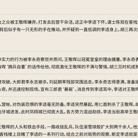
合之众被王敬晖嫌弃，打发去后营干杂活，这正中李适下怀。谋士陈观在客栈
，背后似乎有一只无形的手在推动，并怀疑到一直低调的李适身上。胡三再
存实力的行为被李永奇察觉并质问，王敬晖以冠冕堂皇的理由搪塞，李永奇表
敬晖‘拥兵自重’的话传给他，彻底激化王敬晖的不满与警惕。胡三见时机成
被攻破，大郎君李永吉被杀，刘延朗率残部突围逃走。李永奇志得意满，准备
永奇，并迅速控制现场，宣布三郎君‘暴毙’。消息传到李适耳中，李适对王
入营帐，对伪装恐惧的李适毫无防备。李适突然暴起，用匕首刺杀了王敬晖。
向牙城进发。此时凤翔城已彻底大乱，各方势力混战劫掠。李适当街高举王敬
王敬晖的人头和铁血手段，一路收拢乱兵，队伍滚雪球般扩大到两千余人。
在客栈楼上目睹了李适的一系列行动，结合之前对局势的观察，断定李适就是