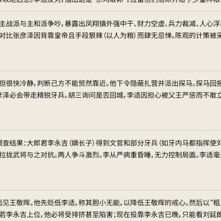
，主战派与主和派争吵，暴露出凤翔镇外强中干、财力空虚、兵力裁减、人心
。对比张彦泽因背靠皇帝且手段狠辣（以人为粮）而肆无忌惮。陈观的计策被
，但很快冷静，判断己方不能贸然靠近。他下令隐蔽扎营并派出探马。探马回
彦泽必会带走精锐牙兵。胡三询问是否回城，李适因担心被父王严惩而不敢
调查结果：大郎君李永吉（嫡长子）得到文官和部分牙兵（如牙内马都指挥使刘
，拉拢武将与之对抗。两人争斗激烈。李从严病重昏睡，无力控制局面。李适毫
面见王敬晖。他先贬低李适，称其胆小无能，以降低王敬晖的戒心。然后以“粗
，若李永吉上位，他必将受排挤甚至陷害；现在投靠李永吉已晚，只能看刘延朗