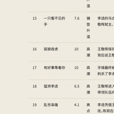
温
15
一只看不见的
7.6
铺
李适的乌
手
垫
敬晖弑主
升
温
16
驱狼吞虎
10
高
王敬晖保
潮
背后说王
17
有好事等着你
10
高
牙城最终
潮
刺杀了李
18
猛将李适
6.5
高
王敬晖进
潮
带领队伍
19
乱世枭雄
4.1
爽
李适凭借
点
抚。陈观