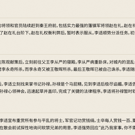
的将领和官员陆续赶到秦王府前，包括实力最强的藩镇军将领赵在礼。赵在
给了赵在礼台阶下。赵在礼权衡利弊后，暂时表示服从。李适顺势分派任务，
在陈观献策后，立刻前往父王李从严的寝殿。李从严病重卧床，对城内的混乱
君李永奇所杀，而李永奇又被王敬晖所杀，最后王敬晖已被自己诛杀。李适随
后，李适立刻找来掌书记孙禄。孙禄是个马屁精，见到李适后极尽谄媚。李适
。孙禄心领神会，迅速起草并盖印，完成了关键的法律程序。李适将孙禄暂时
李适宣布重赏所有参与平乱的将士，军官记功赏钱绢，士卒每人赏钱一百、粟
在散会前试探性地询问软禁兄弟的用意，李适强势回应“此乃我家事，你不需