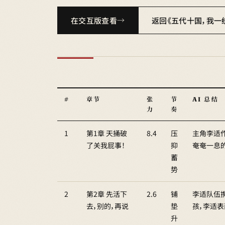
在交互版查看
返回《五代十国，我一
#
章节
张
节
AI 总结
力
奏
1
第1章 天捅破
8.4
压
主角李适
了关我屁事！
抑
奄奄一息
蓄
势
2
第2章 先活下
2.6
铺
李适队伍
去，别的，再说
垫
孩，李适
升