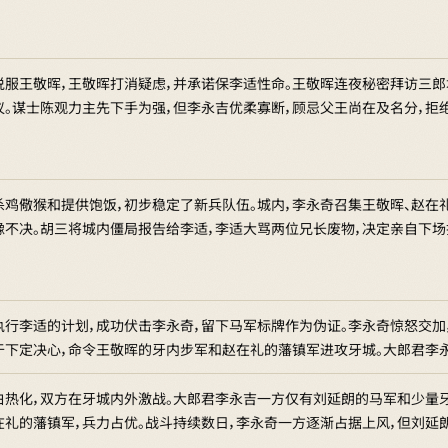
说服王敬晖，王敬晖打消疑虑，并承诺保李适性命。王敬晖连夜秘密拜访三郎
议。谋士陈观力主先下手为强，但李永吉优柔寡断，顾忌父王尚在及名分，拒
杀鸡儆猴和提供饱饭，初步稳定了新兵队伍。城内，李永奇召集王敬晖、赵在
豫不决。胡三将城内僵局报告给李适，李适大骂两位兄长废物，决定亲自下场
执行李适的计划，成功伏击李永奇，留下马军标牌作为伪证。李永奇惊怒交加
于下定决心，命令王敬晖的牙内步军和赵在礼的藩镇军进攻牙城。大郎君李
白热化，双方在牙城内外激战。大郎君李永吉一方仅有刘延朗的马军和少量
在礼的藩镇军，兵力占优。战斗持续数日，李永奇一方逐渐占据上风，但刘延