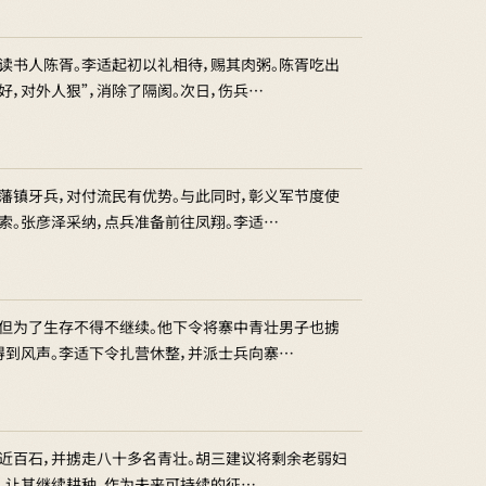
读书人陈胥。李适起初以礼相待，赐其肉粥。陈胥吃出
，对外人狠”，消除了隔阂。次日，伤兵…
藩镇牙兵，对付流民有优势。与此同时，彰义军节度使
索。张彦泽采纳，点兵准备前往凤翔。李适…
，但为了生存不得不继续。他下令将寨中青壮男子也掳
得到风声。李适下令扎营休整，并派士兵向寨…
食近百石，并掳走八十多名青壮。胡三建议将剩余老弱妇
，让其继续耕种，作为未来可持续的征…