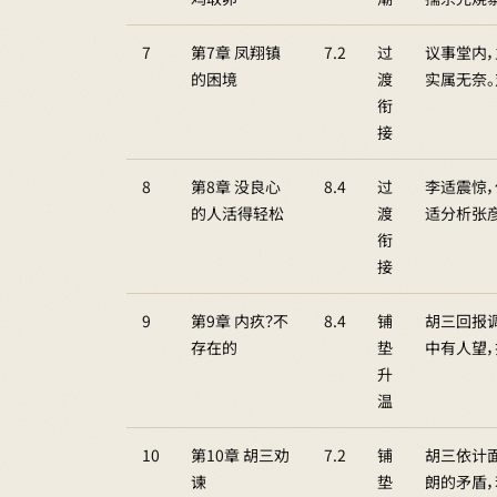
7
第7章 凤翔镇
7.2
过
议事堂内
的困境
渡
实属无奈
衔
接
8
第8章 没良心
8.4
过
李适震惊
的人活得轻松
渡
适分析张
衔
接
9
第9章 内疚？不
8.4
铺
胡三回报
存在的
垫
中有人望
升
温
10
第10章 胡三劝
7.2
铺
胡三依计
谏
垫
朗的矛盾