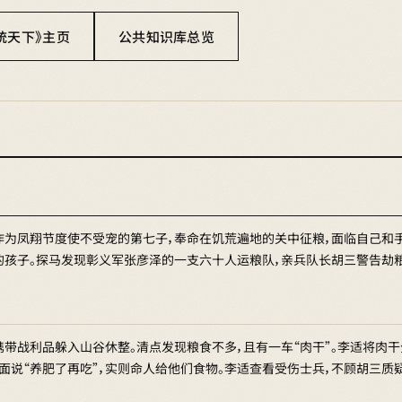
统天下》主页
公共知识库总览
作为凤翔节度使不受宠的第七子，奉命在饥荒遍地的关中征粮，面临自己和
的孩子。探马发现彰义军张彦泽的一支六十人运粮队，亲兵队长胡三警告劫
携带战利品躲入山谷休整。清点发现粮食不多，且有一车“肉干”。李适将肉
表面说“养肥了再吃”，实则命人给他们食物。李适查看受伤士兵，不顾胡三质