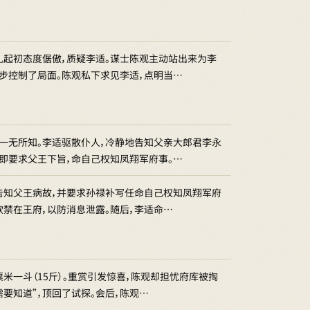
礼起初态度倨傲，质疑李适。谋士陈观主动站出来为李
初步控制了局面。陈观私下求见李适，点明当…
一无所知。李适驱散仆人，冷静地告知父亲大郎君李永
即要求父王下旨，命自己权知凤翔军府事。…
告知父王病故，并要求孙禄补写任命自己权知凤翔军府
软禁在王府，以防消息泄露。随后，李适命…
米一斗（15斤）。重赏引发惊喜，陈观却担忧府库被掏
要知道”，顶回了试探。会后，陈观…