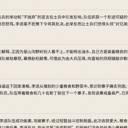
伤兵的举动和“不抛弃”的宣言在士兵中引发反响。队伍抓获一个形迹可疑的
惊恐怒骂，李适毫不犹豫下令将其处决。此举反而让士兵们觉得头领“对兄弟好
三解释，正因为是山沟野岭别人看不上，才能榨出油水，且己方是装备精良的
粮队被劫暴怒。幕僚赵杞献策，可借此为由大兵压境，向富裕的凤翔镇敲诈勒
锋逼迫下回家凑粮。李适从搜刮的少量粮食和野菜中，意识到寨子确实穷困
充兵员。队伍带着粮食和几十名新丁前往下一个寨子，发现该寨戒备森严，已
，李适队伍成功偷袭，攻破寨子，经过短暂战斗控制局面。此次收获更大，粮
寨以绝后患。李适反对，指出这是“杀鸡取卵”，应留他们活命并给予少量种粮