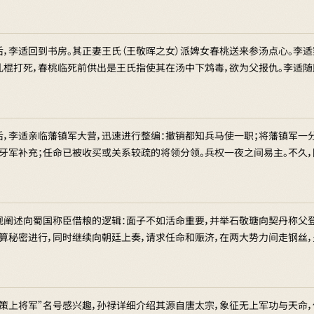
后，李适回到书房。其正妻王氏（王敬晖之女）派婢女春桃送来参汤点心。李适
乱棍打死，春桃临死前供出是王氏指使其在汤中下鸩毒，欲为父报仇。李适
后，李适亲临藩镇军大营，迅速进行整编：撤销都知兵马使一职；将藩镇军一
为牙军补充；任命已被收买或关系较疏的将领分领。兵权一夜之间易主。不久
观阐述向蜀国称臣借粮的逻辑：面子不如活命重要，并举石敬瑭向契丹称父
打算秘密进行，同时继续向朝廷上奏，请求任命和赈济，在两大势力间走钢丝
天策上将军”名号感兴趣，孙禄详细介绍其源自唐太宗，象征无上军功与天命，