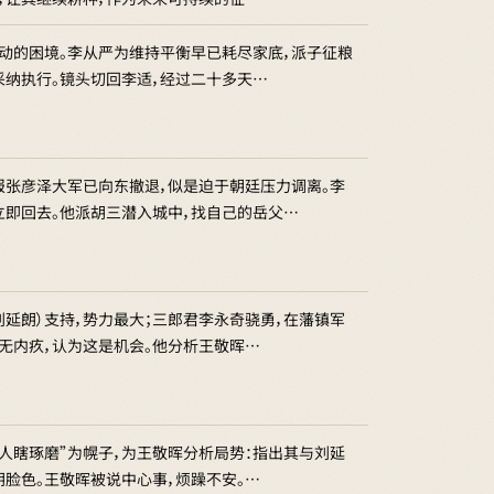
浮动的困境。李从严为维持平衡早已耗尽家底，派子征粮
采纳执行。镜头切回李适，经过二十多天…
报张彦泽大军已向东撤退，似是迫于朝廷压力调离。李
立即回去。他派胡三潜入城中，找自己的岳父…
延朗）支持，势力最大；三郎君李永奇骁勇，在藩镇军
无内疚，认为这是机会。他分析王敬晖…
人瞎琢磨”为幌子，为王敬晖分析局势：指出其与刘延
脸色。王敬晖被说中心事，烦躁不安。…