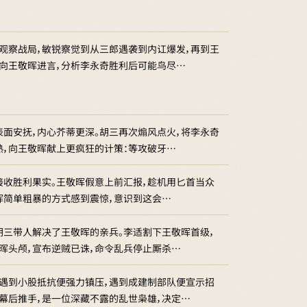
观察战局，敏锐察觉到从三郎遇袭到内讧爆发，再到王
次向王敬晖进言，分析李永奇胜利后可能鸟尽…
面安抚，内心芥蒂更深。胡三再次煽风点火，将李永奇
熟，向王敬晖献上更疯狂的计策：等攻破牙…
接收胜利果实。王敬晖假意上前汇报，趁机用匕首当众
敬晖简单粗暴的方式感到震惊，意识到这会…
胡三带人解决了王敬晖的亲兵。李适割下王敬晖首级，
晖头颅，宣布逆贼已诛，命令乱兵停止厮杀…
他遇到小股抵抗便强力镇压，遇到成建制部队便宣示招
幕后推手，是一位深藏不露的乱世枭雄，决定…