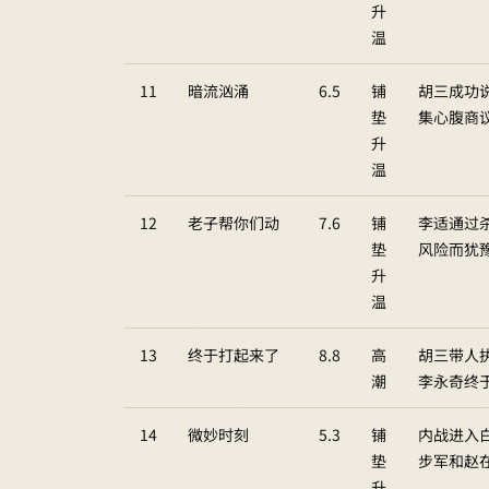
升
温
11
暗流汹涌
6.5
铺
胡三成功
垫
集心腹商
升
温
12
老子帮你们动
7.6
铺
李适通过
垫
风险而犹
升
温
13
终于打起来了
8.8
高
胡三带人
潮
李永奇终
14
微妙时刻
5.3
铺
内战进入
垫
步军和赵
升