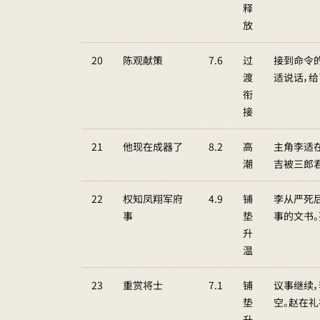
释
放
20
陈观献策
7.6
过
接到命令
渡
适说话，
衔
接
21
他现在成器了
8.2
高
主角李适
潮
吉被三郎
22
权知凤翔军府
4.9
铺
李从严死
事
垫
事的文书
升
温
23
重赏将士
7.1
铺
议事继续，
垫
空。赵在礼
升