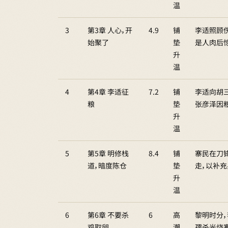
温
3
第3章 人心，开
4.9
铺
李适照顾
始聚了
垫
是人肉后
升
温
4
第4章 李适征
7.2
铺
李适向胡
粮
垫
张彦泽因
升
温
5
第5章 明修栈
8.4
铺
寨民在刀
道，暗度陈仓
垫
走，以补
升
温
6
第6章 不要杀
6
高
黎明时分
鸡取卵
潮
孺杀光烧