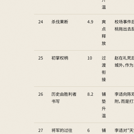
温
24
杀伐果断
4.9
爽
校场事件
点
桃拖出去
释
放
25
初掌权柄
10
过
赵在礼死
渡
城外，作
衔
接
26
历史由胜利者
8.2
铺
李适向陈
书写
垫
附，而是
升
温
27
将军的过往
6
铺
李适对“