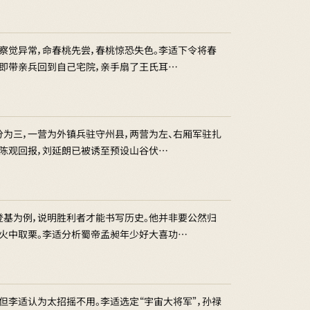
察觉异常，命春桃先尝，春桃惊恐失色。李适下令将春
随即带亲兵回到自己宅院，亲手扇了王氏耳…
分为三，一营为外镇兵驻守州县，两营为左、右厢军驻扎
，陈观回报，刘延朗已被诱至预设山谷伏…
登基为例，说明胜利者才能书写历史。他并非要公然归
，火中取栗。李适分析蜀帝孟昶年少好大喜功…
但李适认为太招摇不用。李适选定“宇宙大将军”，孙禄