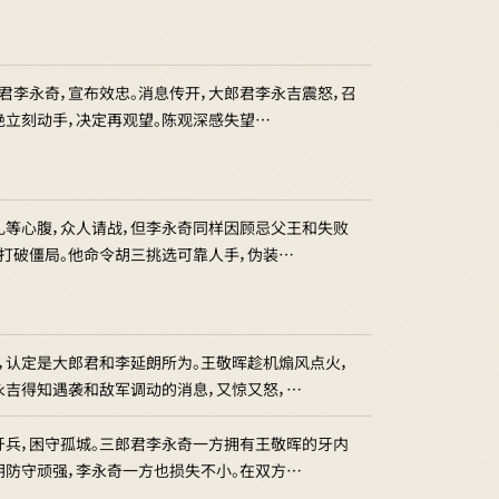
君李永奇，宣布效忠。消息传开，大郎君李永吉震怒，召
绝立刻动手，决定再观望。陈观深感失望…
礼等心腹，众人请战，但李永奇同样因顾忌父王和失败
打破僵局。他命令胡三挑选可靠人手，伪装…
，认定是大郎君和李延朗所为。王敬晖趁机煽风点火，
永吉得知遇袭和敌军调动的消息，又惊又怒，…
牙兵，困守孤城。三郎君李永奇一方拥有王敬晖的牙内
朗防守顽强，李永奇一方也损失不小。在双方…