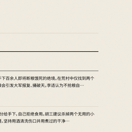
手下百余人即将断粮饿死的绝境。在荒村中仅找到两个
粮会引发大军报复、捅破天。李适认为不抢粮自…
干分给手下，自己拒绝食用。胡三建议杀掉两个无用的小
疑，坚持用酒清洗伤口并用煮过的干净…