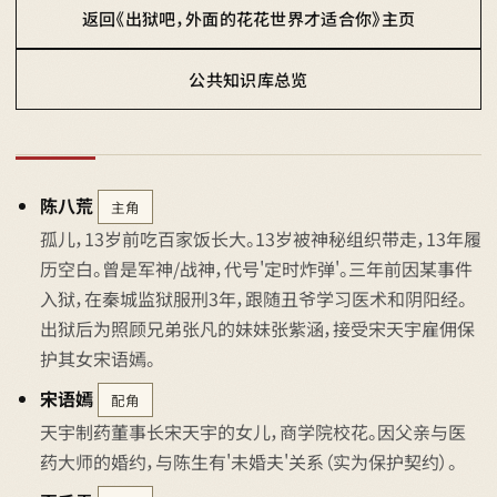
返回《出狱吧，外面的花花世界才适合你》主页
公共知识库总览
陈八荒
主角
孤儿，13岁前吃百家饭长大。13岁被神秘组织带走，13年履
历空白。曾是军神/战神，代号'定时炸弹'。三年前因某事件
入狱，在秦城监狱服刑3年，跟随丑爷学习医术和阴阳经。
出狱后为照顾兄弟张凡的妹妹张紫涵，接受宋天宇雇佣保
护其女宋语嫣。
宋语嫣
配角
天宇制药董事长宋天宇的女儿，商学院校花。因父亲与医
药大师的婚约，与陈生有'未婚夫'关系（实为保护契约）。