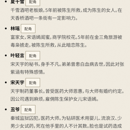
夏千雪
配角
千雪酒吧老板娘，5年前被陈生所救，成为陈生的女人。在
天香桥酒吧一条街有一定影响力。
林瑶
配角
富家女，宋语嫣闺蜜，商学院校花。5年前在金三角旅游被
毒枭掳走，被陈生所救，从此暗恋陈生。
叶轻言
配角
宋天宇的秘书，身手不凡。弟弟曾患白血病去世，因此对张
紫涵有特殊感情。
宋天宇
配角
天宇制药董事长。曾受医药大师恩惠，与大师有婚约约定。
因公司遇到麻烦，雇佣陈生保护女儿宋语嫣。
丑爷
配角
秦城监狱囚犯，医药大师。为钻研医术用婴儿、流浪汉、少
男少女试药，死在他手里的人不计其数。脸也是试药造成