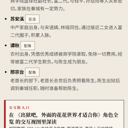
商学院篮球社副社长，富二代。与钱平、孙岳阳等人关系密
切。家族在秦城有一定势力。
苏安溪
反派
中产家庭出身，与宋语嫣、林瑶同住。通过接近二女进入富
二代圈子，积累人脉。
谭秋
配角
农村出身，凭借优秀成绩被商学院录取，免除一切费用。经
常被富二代学生欺负。与陈生成为朋友。
邢宗台
配角
老首长的部下，老首长去世后负责照看陈生。陈生出狱后
调到秦城任职，随时准备帮助陈生。
交互版入口
在 《出狱吧，外面的花花世界才适合你》角色全
览 的交互视图里深读