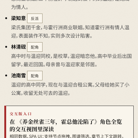
为情人。
梁知意
反派
梁氏集团千金，与霍行洲商业联姻。知道霍行洲有情人温
迎，表面装作不知，实则多次设计陷害。
林清砚
配角
高中时与温迎同校，是校草，温迎暗恋他。高中毕业后出国
留学，最近回国。母亲曾与温迎家是邻居。
池南雪
配角
温迎的高中同学，现在与温迎合租公寓。父母给她买了小
公寓，收留无处可去的温迎。
交互版入口
在 《养金丝雀三年，霍总他沦陷了》角色全览
的交互视图里深读
相同数据、SPA UI：支持节点拖拽、图谱筛选、章节上下文跳转。