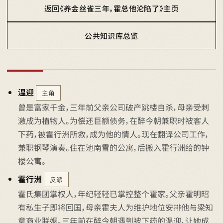
返回《养金丝雀三年，霍总他沦陷了》主页
公共知识库总览
温迎
主角
曾是富家千金，三年前父亲公司破产跳楼自杀，母亲受刺
激成为植物人。为偿还巨额债务，在醉今朝兼职时被客人
下药，被霍行洲所救，成为他的情人。现在翻译公司工作，
兼职钢琴演奏。住在池南雪的公寓，后搬入霍行洲给的钟
楼公寓。
霍行洲
反派
霍氏集团掌权人，年纪轻轻已掌控整个霍家。父亲霍明昭
有私生子即将回国，母亲霍夫人为维护地位安排他与梁知
意商业联姻。三年前在醉今朝遇到被下药的温迎，让她成