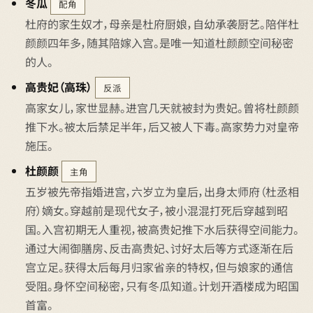
冬瓜
配角
杜府的家生奴才，母亲是杜府厨娘，自幼承袭厨艺。陪伴杜
颜颜四年多，随其陪嫁入宫。是唯一知道杜颜颜空间秘密
的人。
高贵妃（高珠）
反派
高家女儿，家世显赫。进宫几天就被封为贵妃。曾将杜颜颜
推下水。被太后禁足半年，后又被人下毒。高家势力对皇帝
施压。
杜颜颜
主角
五岁被先帝指婚进宫，六岁立为皇后，出身太师府（杜丞相
府）嫡女。穿越前是现代女子，被小混混打死后穿越到昭
国。入宫初期无人重视，被高贵妃推下水后获得空间能力。
通过大闹御膳房、反击高贵妃、讨好太后等方式逐渐在后
宫立足。获得太后每月归家省亲的特权，但与娘家的通信
受阻。身怀空间秘密，只有冬瓜知道。计划开酒楼成为昭国
首富。