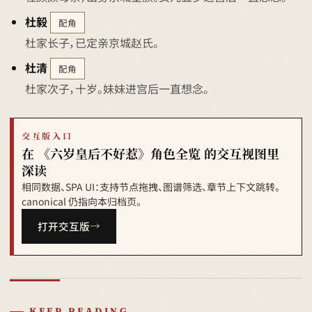
杜毅
配角
杜家长子，已定亲京城赵氏。
杜清
配角
杜家次子，十岁。妹妹进宫后一直想念。
交互版入口
在 《六岁皇后不好惹》角色全览 的交互视图里
深读
相同数据、SPA UI：支持节点拖拽、图谱筛选、章节上下文跳转。
canonical 仍指向本归档页。
打开交互版
KEEP READING