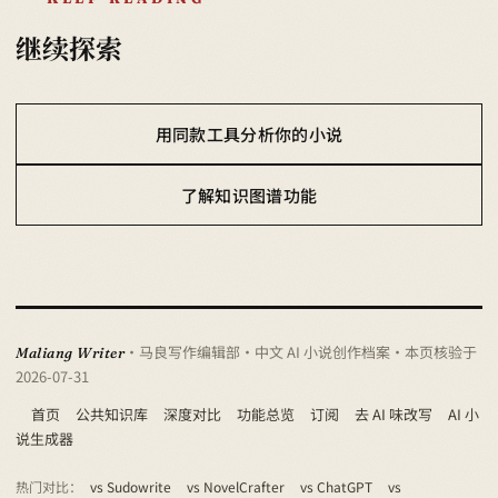
继续探索
用同款工具分析你的小说
了解知识图谱功能
· 马良写作编辑部 · 中文 AI 小说创作档案
· 本页核验于
Maliang Writer
2026-07-31
首页
公共知识库
深度对比
功能总览
订阅
去 AI 味改写
AI 小
说生成器
热门对比：
vs Sudowrite
vs NovelCrafter
vs ChatGPT
vs