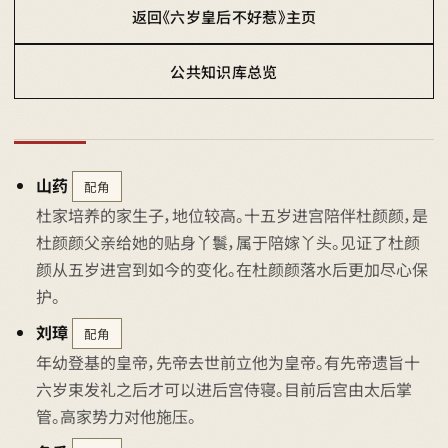
返回《六岁皇后不好惹》主页
公共知识库总览
山药
配角
杜家培养的家生子，地位较高。十五岁进宫陪伴杜颜颜，是
杜颜颜父亲给她的贴身丫鬟，属于陪嫁丫头。见证了杜颜
颜从五岁进宫到如今的变化。在杜颜颜落水后更加尽心保
护。
刘璋
配角
年幼登基的皇帝，先帝去世前立他为皇帝。有先帝遗旨十
六岁束发礼之后才可以进后宫侍寝。目前后宫由太后掌
管。高家势力对他施压。