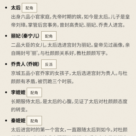
太后
配角
出身六品小官家庭，先帝时期的嫔，如今是太后。儿子是皇
帝刘璋。掌管后宫事务，曾封高贵妃、丽妃、乔贵人进宫。
丽妃（秦宁儿）
配角
二品大臣的女儿，太后选进宫封为丽妃。皇帝见过画像，亲
自赐封号'丽'。与杜颜颜关系好，教杜颜颜写字。
乔贵人（乔婉）
反派
京城五品小官乔家的女孩子，太后选进宫封为贵人。与杜
颜颜有矛盾，被罚跪三个时辰。
李嬷嬷
配角
长期服侍太后，是太后的心腹。见证了太后对杜颜颜态度
的转变。
秦嬷嬷
配角
太后进宫时的第一个宫女，一直跟随太后到如今。对杜颜