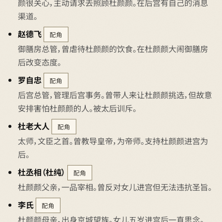
颜很关心，主动请求去照顾杜颜颜。在后宫有自己的消息
渠道。
赵德飞
配角
御膳房总管，曾虐待杜颜颜的饮食。在杜颜颜大闹御膳房
后改变态度。
罗自忠
配角
后宫总管，管理后宫事务。曾带人来让杜颜颜挑选，但故意
安排害怕杜颜颜的人。被太后训斥。
杜老大人
配角
太师，文臣之首。曾教导皇帝，为帝师。支持杜颜颜进宫为
后。
杜丞相（杜纯）
配角
杜颜颜父亲，一品宰相。曾反对女儿进宫但无法违抗圣旨。
李氏
配角
杜颜颜母亲，出身京城望族。女儿五岁进宫后一直思念。