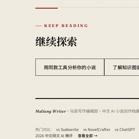
KEEP READING
继续探索
用同款工具分析你的小说
了解知识图
· 马良写作编辑部 · 中文 AI 小说创作档
Maliang Writer
热门对比：
vs Sudowrite
vs NovelCrafter
vs ChatGPT
2026 中文网文 AI 横评
查看全部 →