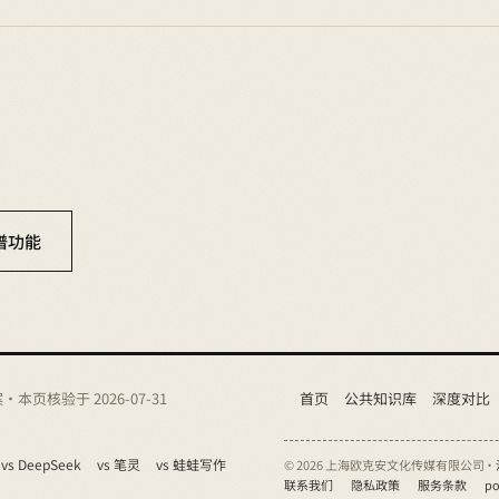
谱功能
案
· 本页核验于 2026-07-31
首页
公共知识库
深度对比
vs DeepSeek
vs 笔灵
vs 蛙蛙写作
© 2026 上海欧克安文化传媒有限公司 ·
联系我们
隐私政策
服务条款
po