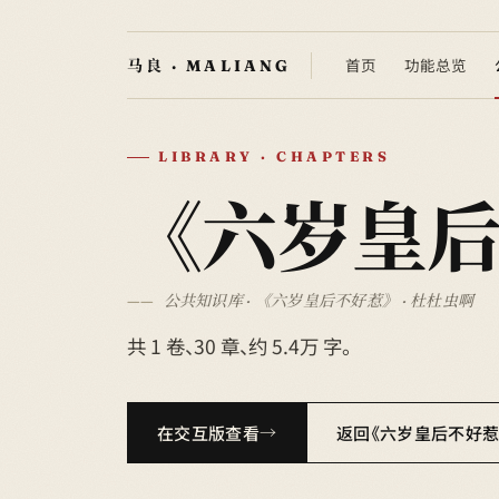
首页
功能总览
LIBRARY · CHAPTERS
《六岁皇
公共知识库 · 《六岁皇后不好惹》 · 杜杜虫啊
共 1 卷、30 章、约 5.4万 字。
在交互版查看
返回《六岁皇后不好惹