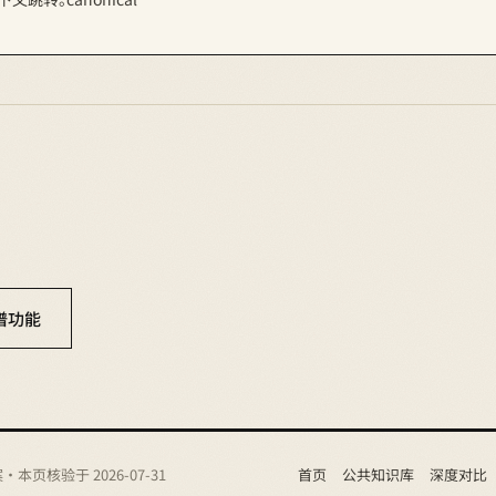
谱功能
案
· 本页核验于 2026-07-31
首页
公共知识库
深度对比