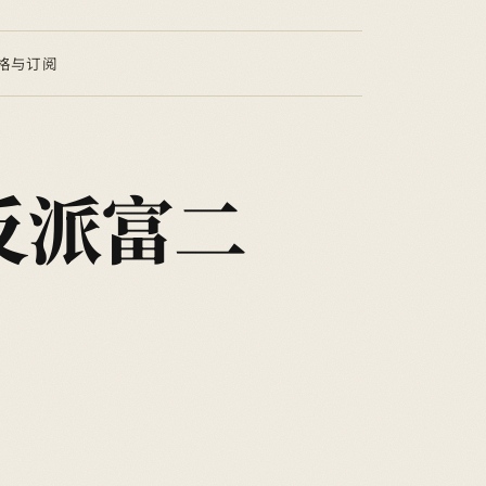
格与订阅
反派富二