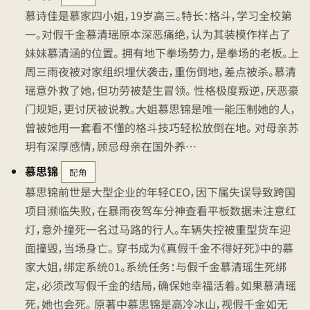
慕诗佳是慕家四小姐，19岁高三。特长：格斗，学习全校第
一。对假千金慕清瑶原本深恶痛绝，认为其装模作样占了
妹妹慕清涵的位置。 拥有地下拳场势力，是拳场的老板。上
周三雨夜被对家组织埋伏袭击，重伤倒地，差点被杀。慕清
瑶意外救了她，但功劳被楚生冒领。 性格极度叛逆，厌恶豪
门规矩，更讨厌被说教。大姐慕思锦是唯一能压制她的人，
曾被她用一套看不懂的格斗技巧轻松放倒在地。 对母亲苏
玥有深厚感情，顾忌母亲在国外养…
慕思锦
配角
慕思锦前世是大型企业的年轻CEO，因下属失误导致跨国
项目濒临失败，在暴雨夜驾车分神查看平板数据未注意红
灯，意外撞死一名过马路的行人。车辆失控被重型货车迎
面撞毁，当场身亡。 穿书成为《真假千金不得好死》中的慕
家大姐，绑定系统01。系统任务：与假千金慕清瑶生死绑
定，必须改写假千金的结局，确保她幸福活着。如果慕清瑶
死，她也会死。 原著中慕思锦是高冷冰山，视假千金如无