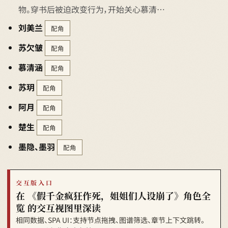
物。穿书后被迫改变行为，开始关心慕清…
刘美兰
配角
苏欠皱
配角
慕清涵
配角
苏玥
配角
阿月
配角
楚生
配角
墨隐、墨羽
配角
交互版入口
在 《假千金疯狂作死，姐姐们人设崩了》角色全
览 的交互视图里深读
相同数据、SPA UI：支持节点拖拽、图谱筛选、章节上下文跳转。