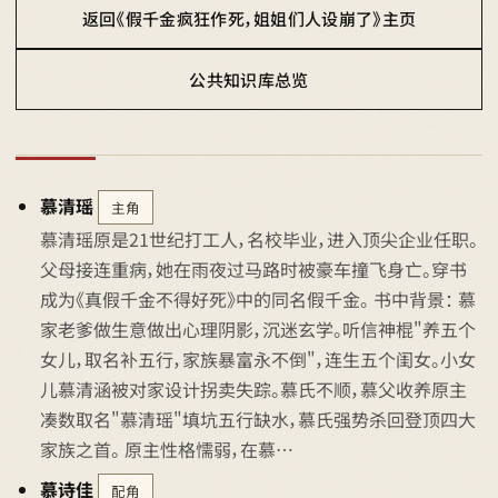
返回《假千金疯狂作死，姐姐们人设崩了》主页
公共知识库总览
慕清瑶
主角
慕清瑶原是21世纪打工人，名校毕业，进入顶尖企业任职。
父母接连重病，她在雨夜过马路时被豪车撞飞身亡。穿书
成为《真假千金不得好死》中的同名假千金。 书中背景： 慕
家老爹做生意做出心理阴影，沉迷玄学。听信神棍"养五个
女儿，取名补五行，家族暴富永不倒"，连生五个闺女。小女
儿慕清涵被对家设计拐卖失踪。慕氏不顺，慕父收养原主
凑数取名"慕清瑶"填坑五行缺水，慕氏强势杀回登顶四大
家族之首。 原主性格懦弱，在慕…
慕诗佳
配角