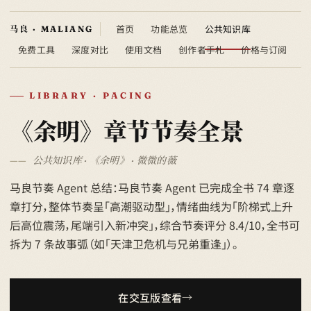
首页
功能总览
公共知识库
免费工具
深度对比
使用文档
创作者手札
价格与订阅
LIBRARY · PACING
《余明》章节节奏全景
公共知识库 · 《余明》 · 微微的薇
马良节奏 Agent 总结：马良节奏 Agent 已完成全书 74 章逐
章打分，整体节奏呈「高潮驱动型」，情绪曲线为「阶梯式上升
后高位震荡，尾端引入新冲突」，综合节奏评分 8.4/10，全书可
拆为 7 条故事弧（如「天津卫危机与兄弟重逢」）。
在交互版查看