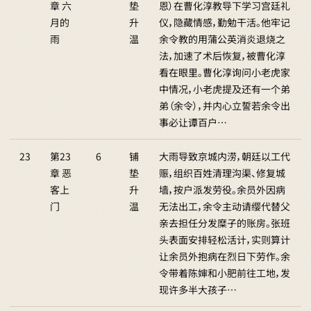
章 六
垫
恩）在曹化淳教导下学习宫廷礼
月的
升
仪，隐藏情感，勤勉干活。他牢记
雨
温
余令教的用蒲公英消炎退烧之
法，加速了术后恢复，被曹化淳
看在眼里。曹化淳询问小老虎家
中情况，小老虎提及还有一个弟
弟（余令），并内心立誓若余令出
事必让谭百户…
23
第23
6
铺
大雨导致京城内涝，朝廷以工代
章 恶
垫
赈，组织百姓清理沟渠、修复城
客上
升
墙，按户派发劳役。余员外因病
门
温
无法出工，余令主动请缨代替父
亲去担任分发糜子的账房。张班
头表面安排轻松活计，实则算计
让余员外抱病在烈日下劳作。余
令带着陈婶和小肥前往工地，发
现许多半大孩子…