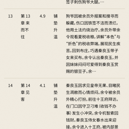
签子刺伤狗爷大腿。…
13
第 13
4.9
铺
狗爷因被余员外报案和搜寻而
章 来
垫
躲藏，伤口因铁签不洁而溃烂，
而不
升
他用土法灼烧治疗。余员外带余
往
温
令观看夏税收粮，讲解“本色”与
“折色”的税收弊端，展现民生疾
苦。回到布庄，巧遇秦良玉带子
女来买布。余令认出秦良玉，并
因妹妹闷闷可爱得到秦良玉赏
赐的银豆子。余…
14
第 14
4.1
铺
秦良玉因求见皇帝无果、目睹民
章 见
垫
生凋敝而心情烦闷。余令被余员
客
升
外精心打扮，前往十王府拜访。
温
在门口因守卫刁难（收钱不办
事）发生小冲突，余令机智索回
钱财。秦良玉侍女春水出来迎
接。余令进入十王府，被内部景