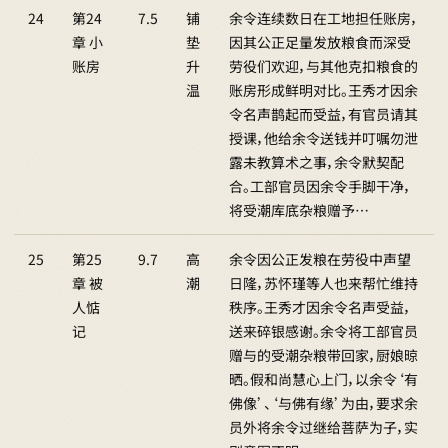
24
第24
7.5
铺
余令连续数日在工地担任账房，
章 小
垫
因其公正足量发放粮食而深受
账房
升
劳役们欢迎，与其他克扣粮食的
温
账房形成鲜明对比。王秀才因余
令名声鹊起而受益，有官员请其
授课，他给余令送钱并叮嘱勿泄
露未教算术之事，余令默契配
合。工部官员因余令手脚干净，
将受潮库底杂粮赠予…
25
第25
9.7
高
余令因公正发粮在劳役中声望
章 被
潮
日隆，苏怀瑾等人也来帮忙维持
人惦
秩序。王秀才因余令名声受益，
记
送来碎银感谢。余令将工部官员
赠与的受潮杂粮带回家，厨娘晾
晒。假和尚慧心上门，以余令‘有
佛像’、‘与佛有缘’为由，要求余
员外将余令过继给菩萨为子，实