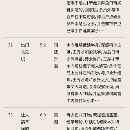
吃饭干活，并带他去鲜鱼口街买
鞋买吃的。回家后，余员外与谭
百户在书房密谈，谭百户点破余
员外杀慧心之事，并告知锦衣卫
已接手白莲教案子…
32
出门
5.2
铺
余令连续苦读半月，深感科举之
长见
垫
难。王秀才加紧教学，为后日诗
识
升
会做准备。诗会当日，王秀才带
温
余令前往泡子河太清宫。余令在
岛上园林左顾右盼，与卢象升结
识。王秀才与卢象升之父卢国霦
等文人寒暄。余令观察环境，猜
测有贵人到场，并盘算如何向宫
中内侍打听小老…
33
让人
8.9
高
诗会正式开始，流程包括鉴宝、
搞不
潮
经学辩论、研读《几何原本》、诗
懂的
词联句。余令对前两项不感兴