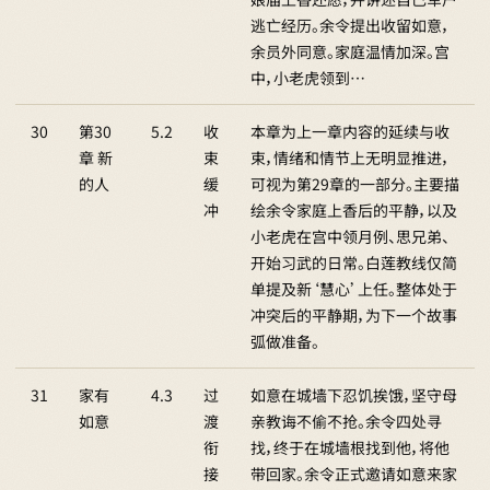
逃亡经历。余令提出收留如意，
余员外同意。家庭温情加深。宫
中，小老虎领到…
30
第30
5.2
收
本章为上一章内容的延续与收
章 新
束
束，情绪和情节上无明显推进，
的人
缓
可视为第29章的一部分。主要描
冲
绘余令家庭上香后的平静，以及
小老虎在宫中领月例、思兄弟、
开始习武的日常。白莲教线仅简
单提及新‘慧心’上任。整体处于
冲突后的平静期，为下一个故事
弧做准备。
31
家有
4.3
过
如意在城墙下忍饥挨饿，坚守母
如意
渡
亲教诲不偷不抢。余令四处寻
衔
找，终于在城墙根找到他，将他
接
带回家。余令正式邀请如意来家