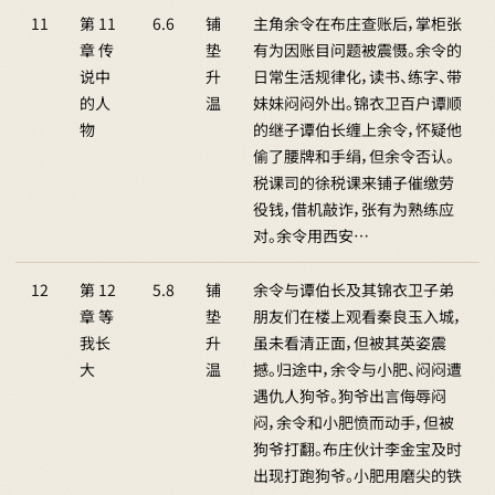
11
第 11
6.6
铺
主角余令在布庄查账后，掌柜张
章 传
垫
有为因账目问题被震慑。余令的
说中
升
日常生活规律化，读书、练字、带
的人
温
妹妹闷闷外出。锦衣卫百户谭顺
物
的继子谭伯长缠上余令，怀疑他
偷了腰牌和手绢，但余令否认。
税课司的徐税课来铺子催缴劳
役钱，借机敲诈，张有为熟练应
对。余令用西安…
12
第 12
5.8
铺
余令与谭伯长及其锦衣卫子弟
章 等
垫
朋友们在楼上观看秦良玉入城，
我长
升
虽未看清正面，但被其英姿震
大
温
撼。归途中，余令与小肥、闷闷遭
遇仇人狗爷。狗爷出言侮辱闷
闷，余令和小肥愤而动手，但被
狗爷打翻。布庄伙计李金宝及时
出现打跑狗爷。小肥用磨尖的铁