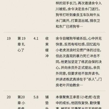
样的双手长刀，再次邀请余令入
川被拒。余令决定去水门送行。
狗爷打听到秦良玉车队晌午从
水门离开，打算混出城。锦衣卫
和东厂已将狗爷…
19
第 19
4.1
收
余令目睹狗爷被杀后，心中并无
章 扎
束
快意，反而有呕吐感，回忆起与
心了
缓
小老虎流浪时见惯尸体的过往，
冲
但此次直观的暴力死亡冲击不
同。他更加坚定了练武自保的决
心，并向余员外正式提出。余员
外同意，但要求他不放弃读书，
并讲述练武真谛在于“杀人”。门
房老叶开始教余…
20
第20
5.8
铺
本章聚焦王承恩（小老虎）在宫
章 小
垫
中的成长。他因恢复快、勤快懂
老虎
升
事，被司礼监秉笔太监王安的亲