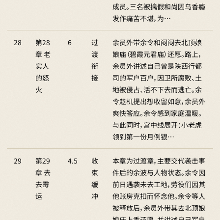
成员。三名被擒假和尚因乌香瘾
发作痛苦不堪，为…
28
第28
6
过
余员外带余令和闷闷去北顶娘
章 老
渡
娘庙（碧霞元君庙）还愿。路上，
实人
衔
余员外讲述自己曾是陕西行都
的怒
接
司的军户百户，因卫所腐败、土
火
地被侵占、活不下去而逃亡。余
令趁机提出想收留如意，余员外
爽快答应。余令感到家庭温暖。
与此同时，宫中线展开：小老虎
领到第一份月例银…
29
第29
4.5
收
本章为过渡章，主要交代袭击事
章 去
束
件后的余波与人物状态。余令因
去霉
缓
前日遇袭未去工地，劳役们因其
运
冲
他账房克扣而怀念他。余令等人
被释放后，余员外带其去北顶娘
娘庙上香还愿，并讲述自己军户