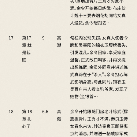
功（撑筋拔骨）。王秀才对此不
满。余令开始每日练武。布庄伙
计魏十三要去烟花胡同给女真
人送货，余令想跟去…
17
第17
9
高
勾栏内发现失窃，女真人使者令
章 就
潮
牌和吴墨阳的锦衣卫腰牌丢失，
是栽
引发混乱。余令回家，享受家庭
赃
温馨，正式改口叫爹，并再次提
出想练武，余员外同意并讲述练
武真谛在于“杀人”。余令担心练
武影响身高。与此同时，锦衣卫
吴百户带人搜查狗爷家，发现了
赃物（金银首…
18
第 18
6.6
高
余令开始跟随门房老叶练武（撑
章 扎
潮
筋拔骨），王秀才不满。秦良玉侍
心了
女春水来访，转达秦良玉即将离
京的消息，并赠送一柄戚家军式