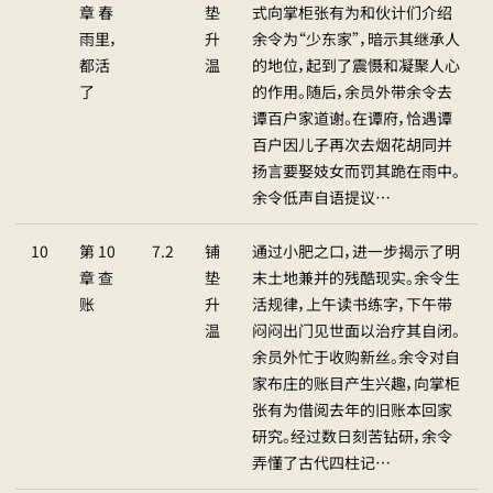
章 春
垫
式向掌柜张有为和伙计们介绍
雨里，
升
余令为“少东家”，暗示其继承人
都活
温
的地位，起到了震慑和凝聚人心
了
的作用。随后，余员外带余令去
谭百户家道谢。在谭府，恰遇谭
百户因儿子再次去烟花胡同并
扬言要娶妓女而罚其跪在雨中。
余令低声自语提议…
10
第 10
7.2
铺
通过小肥之口，进一步揭示了明
章 查
垫
末土地兼并的残酷现实。余令生
账
升
活规律，上午读书练字，下午带
温
闷闷出门见世面以治疗其自闭。
余员外忙于收购新丝。余令对自
家布庄的账目产生兴趣，向掌柜
张有为借阅去年的旧账本回家
研究。经过数日刻苦钻研，余令
弄懂了古代四柱记…