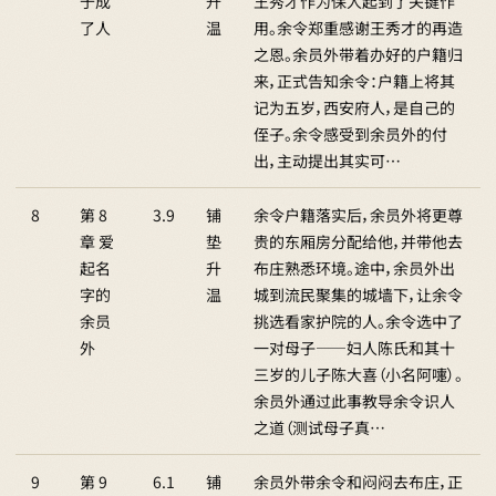
于成
升
王秀才作为保人起到了关键作
了人
温
用。余令郑重感谢王秀才的再造
之恩。余员外带着办好的户籍归
来，正式告知余令：户籍上将其
记为五岁，西安府人，是自己的
侄子。余令感受到余员外的付
出，主动提出其实可…
8
第 8
3.9
铺
余令户籍落实后，余员外将更尊
章 爱
垫
贵的东厢房分配给他，并带他去
起名
升
布庄熟悉环境。途中，余员外出
字的
温
城到流民聚集的城墙下，让余令
余员
挑选看家护院的人。余令选中了
外
一对母子——妇人陈氏和其十
三岁的儿子陈大喜（小名阿嚏）。
余员外通过此事教导余令识人
之道（测试母子真…
9
第 9
6.1
铺
余员外带余令和闷闷去布庄，正