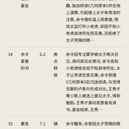
宴会
趣，独自研读《几何原本》并在地
上演算，引起楼上太子朱常洛的
注意。余令借机溜上观景楼，想
找太监打听小老虎，却因不知小
老虎具体所在而无果，还拒绝了
太子赏赐的糕…
34
余令
6.2
爽
余令因专注算学被太子再次召
爱看
点
见，询问其兄长情况，余令告知
的书
释
小老虎姓名但不知具体所在，太
放
子让李进忠查无果。余令获赠
《几何原本》后沉迷阅读，与觉得
无聊的卢象升形成对比。王秀才
等少数人被选上面见太子，得到
勉励，王秀才激动发誓奋发读
书。宴会结束，王秀…
35
要发
7.1
铺
余令醒来，余家因太子赏赐的糕