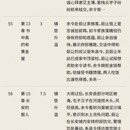
诚心拜谢艾主薄。客栈众学子纷
纷前来结交，余令首…
55
第 13
3
铺
余令赴茹让家做客。茹让祖上是
章 书
垫
忠诚伯茹瑺，如今家族落魄但仍
中真
升
保有府邸和底蕴。茹让亲自接
的有
温
待，展示府邸雅致。交谈中得知
黄金
茹让的叔父是朱县令，且茹让年
屋
幼已成家中顶梁柱。茹让试探想
资助余令读书，余令婉拒金钱帮
助，但接受书籍馈赠。两人吃饭
比谁吃得香，关系…
56
第 15
7.5
铺
大雨过后，长安县部分地区被
章 长
垫
淹，屯子汉子在河道捞木头，风
安的
升
险很高。余令看到沟渠被泥沙填
狠人
温
平，意识到水土流失问题。茹让
在长安城内安排府邸防灾，警惕
饥民暴动。朱县令拜访南宫居士