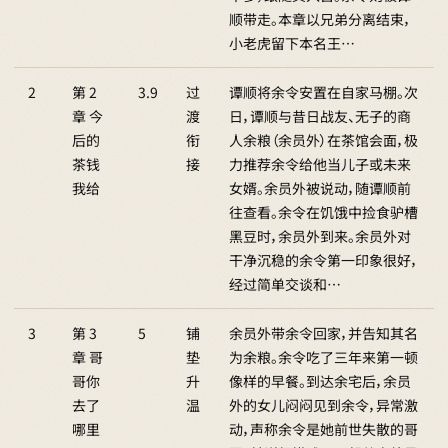
顺带走。本章以兄弟分离结束，
小老虎留下本名王…
2
第 2
3.9
过
谭顺将余令安置在自家马棚。次
章 今
渡
日，谭顺与昔日战友、无子的商
后的
衔
人余粮（余员外）在茶馆会面，极
茶钱
接
力推荐余令给他当儿子或未来
我给
女婿。余员外被说动，随谭顺前
往查看。余令在饥饿中捡食驴槽
黑豆时，余员外到来。余员外对
干净沉稳的余令第一印象很好，
经过简单交谈和…
3
第 3
5
铺
余员外带余令回家，并告知其名
章 哥
垫
为余粮。余令吃了三年来第一顿
哥你
升
像样的早餐。到达余宅后，余员
去了
温
外的女儿闷闷见到余令，异常激
哪里
动，声称余令是她前世失散的哥