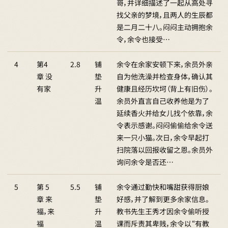
哥，并详细描述了一起从高处寻
找父亲的梦境，且两人的生辰都
是二月二十八。闷闷主动拥抱余
令，余令也接受…
4
第4
2.8
铺
余令在余家安顿下来，余员外亲
章 没
垫
自为他洗澡并检查身体，确认其
有家
升
健康且经历坎坷（背上有旧伤）。
温
余员外直言自己收养他是为了
延续香火并给女儿找个依靠，余
令表示感谢。闷闷偷偷给余令送
来一只小猫。次日，余令早起打
扫院落以回报收留之恩。余员外
询问余令是否还…
5
第 5
5.5
铺
余令通过勤快和嘴甜获得厨娘
章 来
垫
好感，并了解到更多余家信息。
福，来
升
教书先生王秀才因余令偷听授
福
温
课而斥责其卑贱，余令以“有教