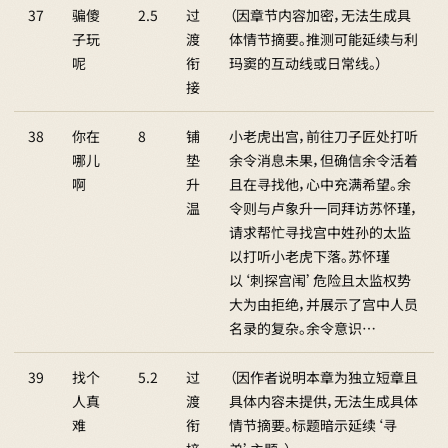
37
骗傻
2.5
过
（因章节内容加密，无法生成具
子玩
渡
体情节摘要。推测可能延续与利
呢
衔
玛窦的互动线或日常线。）
接
38
你在
8
铺
小老虎出宫，前往刀子匠处打听
哪儿
垫
余令消息未果，但确信余令活着
啊
升
且在寻找他，心中充满希望。余
温
令则与卢象升一同拜访苏怀瑾，
请求帮忙寻找宫中姓孙的太监
以打听小老虎下落。苏怀瑾
以‘刺探宫闱’危险且太监权势
大为由拒绝，并展示了宫中人员
名录的复杂。余令意识…
39
找个
5.2
过
（因作者说明本章为独立短章且
人真
渡
具体内容未提供，无法生成具体
难
衔
情节摘要。标题暗示延续‘寻