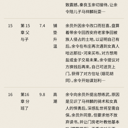
致震撼。秦良玉亲切接待，让余
令陪儿子马祥麟玩耍…
15
第 15
7.4
铺
余员外因余令改口而狂喜，盘算
章 父
垫
着带余令回西安府老家争回被
与子
升
族人侵占的土地，以证明自己有
温
后。余令在布庄再次遇到女真人
哈达那拉·河来买布，对方想用
盐或金子交易未果。余令提议对
方换钱后再来，自己可送货上
门，获得了对方住址（烟花胡
同）。余令开始谋划利…
16
第16
9.8
高
余令向余员外提出想练武，原因
章 分
潮
是见识了马祥麟的骑术和女真
班了
人的悍勇后，深感乱世将至需自
保。余员外同意，但要求他不放
弃读书，并让门房老叶教他基本