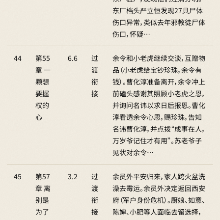
东厂档头严立恒发现27具尸体
伤口异常，类似去年邪教徒尸体
伤口，怀疑…
44
第55
6.6
过
余令和小老虎继续交谈，互赠物
章 一
渡
品（小老虎给宝钞珍珠，余令有
颗想
衔
钱）。曹化淳准备离开，余令冲上
要握
接
前磕头感谢其照顾小老虎之恩，
权的
并询问名讳以求日后报恩。曹化
心
淳看透余令心思，赐珍珠，告知
名讳曹化淳，并点拨“成事在人，
万岁爷记住才有用”。苏老爷子
见状对余令…
45
第57
3.2
过
余员外平安归来，家人跨火盆洗
章 离
渡
澡去霉运。余员外决定返回西安
别是
衔
府（军户身份危机）。厨娘、如意、
为了
接
陈婶、小肥等人面临去留选择，