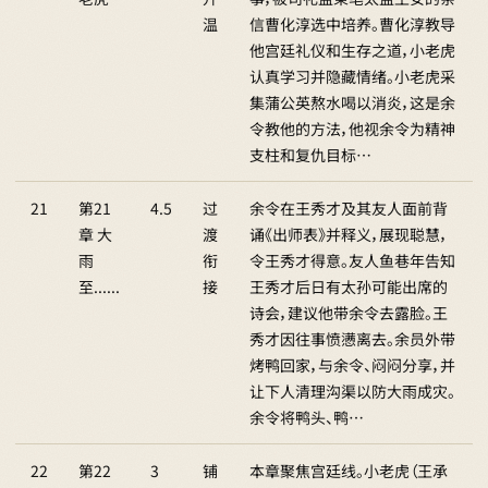
温
信曹化淳选中培养。曹化淳教导
他宫廷礼仪和生存之道，小老虎
认真学习并隐藏情绪。小老虎采
集蒲公英熬水喝以消炎，这是余
令教他的方法，他视余令为精神
支柱和复仇目标…
21
第21
4.5
过
余令在王秀才及其友人面前背
章 大
渡
诵《出师表》并释义，展现聪慧，
雨
衔
令王秀才得意。友人鱼巷年告知
至......
接
王秀才后日有太孙可能出席的
诗会，建议他带余令去露脸。王
秀才因往事愤懑离去。余员外带
烤鸭回家，与余令、闷闷分享，并
让下人清理沟渠以防大雨成灾。
余令将鸭头、鸭…
22
第22
3
铺
本章聚焦宫廷线。小老虎（王承