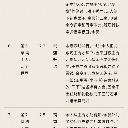
无类”反驳，并抛出“烟锁池塘
柳”的绝对刁难王秀才，两人结
下初步梁子。余员外归来，测试
余令识字和写字能力，发现其认
字多但字极丑。余员…
6
第 6
7.7
铺
本章双线并行。一线：余令正式
章 两
垫
跟随王秀才读书，因字丑被王秀
个人，
升
才嘲讽并罚站，但余令学习悟性
两个
温
高，王秀才态度有所缓和并给了
世界
赏钱。余令用沙盘刻苦练字。另
一线：王承恩（小老虎）在宫城边
的“厂子”准备净身入宫，因拿不
出钱财和礼物被刀子匠们刁难
并暗示其离开…
7
第 7
2.8
铺
余令从王秀才处得知，余员外为
章 终
垫
了给他办户籍四处奔波打点，而