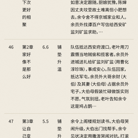
下次
如意决定跟随，厨娘犹豫，陈婶
更好
因丈夫坟茔故土难离但小肥想
的相
去。余令舍不得京城家业和人。
聚
余员外找谭百户写信给西安矿
监刘矿监求助，…
46
第2章
6.6
铺
队伍抵达西安府渡口，老叶用刀
家好
垫
震慑当地贼偷和揽客者。余员外
像不
升
进城送礼给矿监刘矿监（用曹化
是那
温
淳珍珠），事成安心。队伍回家，
么好
抵达军屯。余员外大哥余财（大
伯）及其妻（大伯母）占据余员外
宅子。大伯母假装忙碌做饭实则
不愿，气氛别扭。老叶告知余令
这是鸠占鹊…
47
第3章
5.5
铺
余令上阁楼规划读书。大伯母哭
让自
垫
闹升级，大伯出门找帮手。余令
己变
升
见状决定用撒泼哭闹对抗，打滚