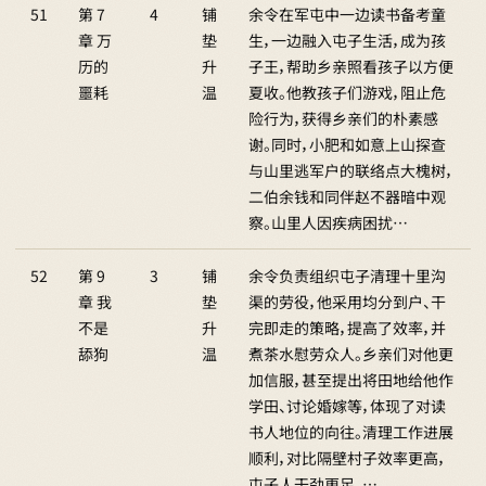
51
第 7
4
铺
余令在军屯中一边读书备考童
章 万
垫
生，一边融入屯子生活，成为孩
历的
升
子王，帮助乡亲照看孩子以方便
噩耗
温
夏收。他教孩子们游戏，阻止危
险行为，获得乡亲们的朴素感
谢。同时，小肥和如意上山探查
与山里逃军户的联络点大槐树，
二伯余钱和同伴赵不器暗中观
察。山里人因疾病困扰…
52
第 9
3
铺
余令负责组织屯子清理十里沟
章 我
垫
渠的劳役，他采用均分到户、干
不是
升
完即走的策略，提高了效率，并
舔狗
温
煮茶水慰劳众人。乡亲们对他更
加信服，甚至提出将田地给他作
学田、讨论婚嫁等，体现了对读
书人地位的向往。清理工作进展
顺利，对比隔壁村子效率更高，
屯子人干劲更足。…