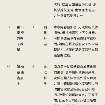
沈毅，以三百亩良田为代价，请
其杀掉艾主薄。南宫居士答应，
并计划事后剿匪并…
57
第 18
1
铺
本章内容被加密，无法解析具体
章 突
垫
情节。但从标题和上下文推断，
然有
升
可能讲述余令在获得临时官职
了威
温
后，如何在救灾或治安工作中展
望
现能力，从而在基层突然建立起
威望的过程。
58
第20
6
爽
南宫居士沈毅阅读京城曹化淳
章 南
点
的来信，信中嘱托他关照余令。
宫居
释
沈毅想起去年余员外曾来拜见
士
放
并献上砗磲珠（曹化淳所赐），当
时由管家顾全接待，自己不知
情。他意识到可能大水冲了龙王
庙，且余令当前处境（被卫所安