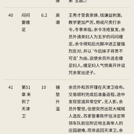
接
弟’主题。）
40
闷闷
6.2
高
王秀才受袁崇焕、钱谦益刺激，
要缠
潮
教学更加严厉，用戒尺责打余
足
令。冬季来临，余令冻疮复发。余
员外请来妇人为五岁的闷闷缠
足。余令得知后光脚冲进正屋强
烈反对，并以‘今后妹子将贵不
可言’为由，迫使余员外送走缠
足妇人。缠足妇人气愤离开并诅
咒余家出逆子。
41
第51
10
铺
余员外和苏怀瑾在天津卫收布，
章 来
垫
交易顺利完成后准备返程。途中
到了
升
发现官道异常空旷，无人影，余
天津
温
员外警觉。信使突然出现大喊贼
卫
人造反，苏家管事陈怀信决定带
领车队前往附近地主高举人的
庄园避难，而非返回天津卫。余