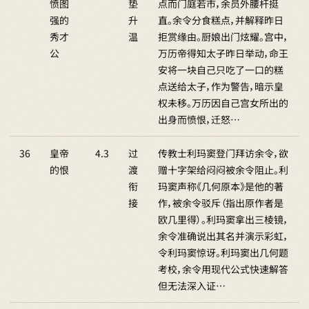
愤图
垫
点而门庭若市，余员外腰杆挺
强的
升
直。余令分食糕点，并解释昨日
秀才
温
拒赏缘由。厨娘出门炫耀。宫中，
公
万历帝得知太子昨日举动，命王
安将一块自己只吃了一口的糕
点送给太子，作为警告，暗示皇
权未移。万历因自己宫女所出的
出身而愤恨，迁怒…
36
皇帝
4.3
过
传教士利玛窦登门拜访余令，欲
的恨
渡
赠十字架给闷闷被余令阻止。利
衔
玛窦声称《几何原本》是他的著
接
作，被余令驳斥（指出原作者是
欧几里得）。利玛窦拿出三棱镜，
余令准确说出其名并演示彩虹，
令利玛窦惊讶。利玛窦出几何题
考校，余令用现代公式快速解答
但无法深入证…