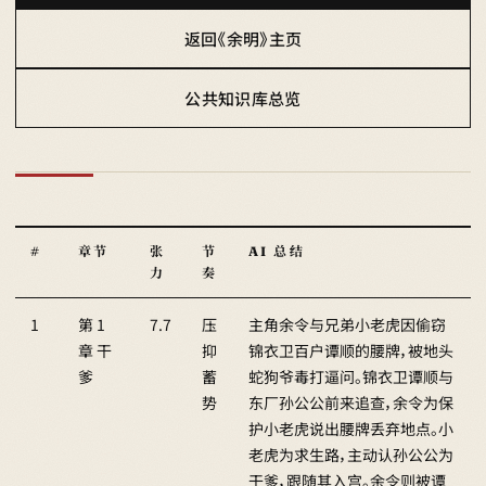
返回《余明》主页
公共知识库总览
#
章节
张
节
AI 总结
力
奏
1
第 1
7.7
压
主角余令与兄弟小老虎因偷窃
章 干
抑
锦衣卫百户谭顺的腰牌，被地头
爹
蓄
蛇狗爷毒打逼问。锦衣卫谭顺与
势
东厂孙公公前来追查，余令为保
护小老虎说出腰牌丢弃地点。小
老虎为求生路，主动认孙公公为
干爹，跟随其入宫。余令则被谭