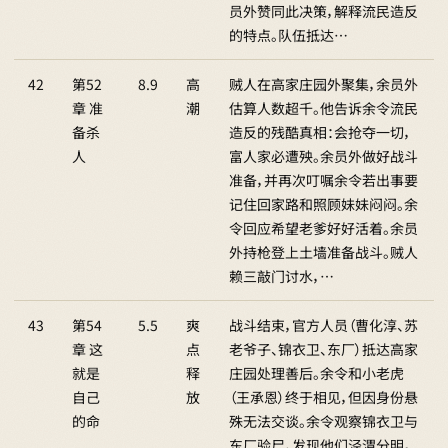
员外赞同此决策，解释流民造反
的特点。队伍抵达…
42
第52
8.9
高
贼人在高家庄园外聚集，余员外
章 准
潮
估算人数超千。他告诉余令流民
备杀
造反的残酷真相：会抢夺一切，
人
富人家必遭殃。余员外做好战斗
准备，并再次叮嘱余令若出事要
记住回家路和照顾妹妹闷闷。余
令回应希望老爹好好活着。余员
外持枪登上土墙准备战斗。贼人
赖三敲门讨水，…
43
第54
5.5
爽
战斗结束，官方人员（曹化淳、苏
章 这
点
老爷子、锦衣卫、东厂）抵达高家
就是
释
庄园处理善后。余令和小老虎
自己
放
（王承恩）终于相见，但因身份悬
的命
殊无法交谈。余令观察锦衣卫与
东厂验尸，发现他们泾渭分明。