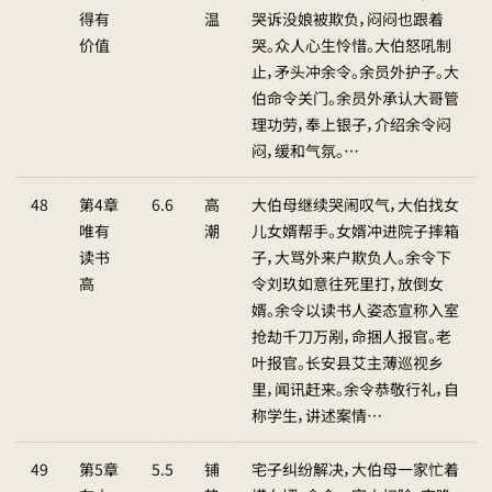
得有
温
哭诉没娘被欺负，闷闷也跟着
价值
哭。众人心生怜惜。大伯怒吼制
止，矛头冲余令。余员外护子。大
伯命令关门。余员外承认大哥管
理功劳，奉上银子，介绍余令闷
闷，缓和气氛。…
48
第4章
6.6
高
大伯母继续哭闹叹气，大伯找女
唯有
潮
儿女婿帮手。女婿冲进院子摔箱
读书
子，大骂外来户欺负人。余令下
高
令刘玖如意往死里打，放倒女
婿。余令以读书人姿态宣称入室
抢劫千刀万剐，命捆人报官。老
叶报官。长安县艾主薄巡视乡
里，闻讯赶来。余令恭敬行礼，自
称学生，讲述案情…
49
第5章
5.5
铺
宅子纠纷解决，大伯母一家忙着