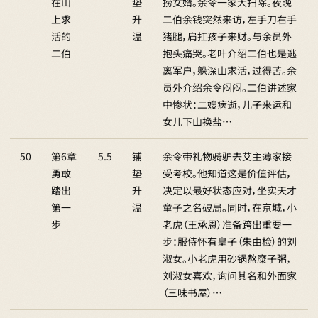
在山
垫
捞女婿。余令一家大扫除。夜晚
上求
升
二伯余钱突然来访，左手刀右手
活的
温
猪腿，肩扛孩子来财。与余员外
二伯
抱头痛哭。老叶介绍二伯也是逃
离军户，躲深山求活，过得苦。余
员外介绍余令闷闷。二伯讲述家
中惨状：二嫂病逝，儿子来运和
女儿下山换盐…
50
第6章
5.5
铺
余令带礼物骑驴去艾主薄家接
勇敢
垫
受考校。他知道这是价值评估，
踏出
升
决定以最好状态应对，坐实天才
第一
温
童子之名破局。同时，在京城，小
步
老虎（王承恩）准备跨出重要一
步：服侍怀有皇子（朱由检）的刘
淑女。小老虎用砂锅熬糜子粥，
刘淑女喜欢，询问其名和外面家
（三味书屋）…