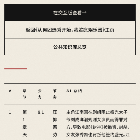
在交互版查看
返回《从男团选秀开始，我鲨疯娱乐圈》主页
公共知识库总览
#
章
张
节
AI 总结
节
力
奏
1
第
8.1
压
主角江南因在剧组阻止盛光太子
1
抑
爷刘成洋潜规则女演员而得罪对
章
蓄
方，导致电影《封神》被撤资、封杀，
天
势
女友张秀颜也背叛他签约盛光。江