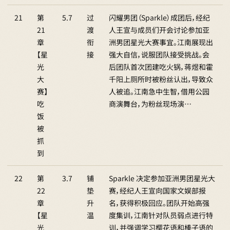
21
第
5.7
过
闪耀男团（Sparkle）成团后，经纪
21
渡
人王宣与成员们开会讨论参加亚
章
衔
洲男团星光大赛事宜。江南展现出
【星
接
强大自信，说服团队接受挑战。会
光
后团队首次团建吃火锅，蒋煜和霍
大
千阳上厕所时被粉丝认出，导致众
赛】
人被追。江南急中生智，借用公园
吃
商演舞台，为粉丝现场演…
饭
被
抓
到
22
第
3.7
铺
Sparkle 决定参加亚洲男团星光大
22
垫
赛，经纪人王宣向国家文娱部报
章
升
名，获得积极回应。团队开始高强
【星
温
度集训，江南针对队员弱点进行特
光
训，并强调学习樱花语和棒子语的