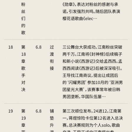
粉
《勋章》，表达对粉丝的感谢与承
丝
诺，引发强烈共鸣。随后团队表演
们
樱花语歌曲《elec…
的
歌
18
第
6.8
过
三公舞台大获成功，江南粉丝突破
18
渡
两千万。江南将《封神榜》后续稿子
章
衔
和新小说《西游记》交给孟西西。孟
歌
接
西西阅读《西游记》后被深深吸引。
手
王导找江南商议，提出让成团后
对
的‘闪耀男团’参加10月的‘亚洲男
决
团星光大赛’，该赛事常年被日韩
男团垄断，华国队伍屡…
19
第
6.8
铺
第三次顺位发布，24进12。江南第
19
垫
一，蒋煜惊险卡位第12名进入总决
章
升
赛。总决赛规则为个人solo，歌曲