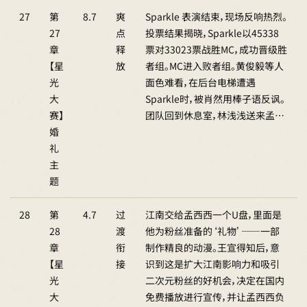
27
第
8.7
爽
Sparkle 表演结束，现场反响热烈。
27
点
投票结果揭晓，Sparkle以45338
章
释
票对33023票战胜MC，成功晋级胜
【星
放
者组。MC进入败者组。黄俊毅等人
光
面色难看，在后台电梯遭遇
大
Sparkle时，被肖然用棒子语反讽。
赛】
团队回到休息室，林浅浅送来孟…
婚
礼
主
题
28
第
4.7
过
江南交给孟西西一个U盘，里面是
28
渡
他为粉丝准备的‘礼物’——一部
章
衔
制作精良的动漫。王宣得知后，意
【星
接
识到这是扩大江南影响力和吸引
光
二次元粉丝的好机会，决定在国内
大
免费播放进行宣传，并让孟西西负