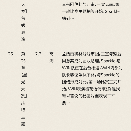
大
其带回住处与江南、王宣见面。第
赛】
一轮比赛主题抽签开始，Sparkle
首
抽到…
秀
表
演
26
第
7.7
高
孟西西将林浅浅带回，王宣考察后
26
潮
同意其成为团队助理。Sparkle 与
章
VVIN队伍在后台相遇，VVIN内部为
【星
队长职位争执不休，与Sparkle的
光
团结形成对比。第一场比赛正式开
大
始，VVIN表演樱花语情歌《你是我
赛】
难以言说的秘密》，但表现平平，
抽
票…
取
主
题