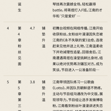
诞
琴技再次震撼全场，轻松赢得
生
battle，将蒋煜打入F班。江南的才
华和‘只是爱好’…
4
第
4.7
铺
初舞台视频在网络传播，江南开始
4
垫
收获粉丝。女粉丝叶漫漫因失恋被
章
升
江南的《永不失联的爱》治愈，连夜
粉
温
赶来见他并送上礼物，江南温柔收
丝
下并劝诫理性追星。回宿舍后，江
见
南遭遇蒋煜在澡堂挑衅比身材，结
面
果以绝对优势再次碾压对方，成为
笑谈。节目进入一公准备阶段…
5
第
3.8
铺
江南带领团队练习一公歌曲
5
垫
《Lotto》，并因队员朝鲜语不熟练，
章
升
主动与节目组沟通改为中文版，展
第
温
现领导力。节目组让选手发微博吸
三
粉，江南看到粉丝叶漫漫讲述失恋