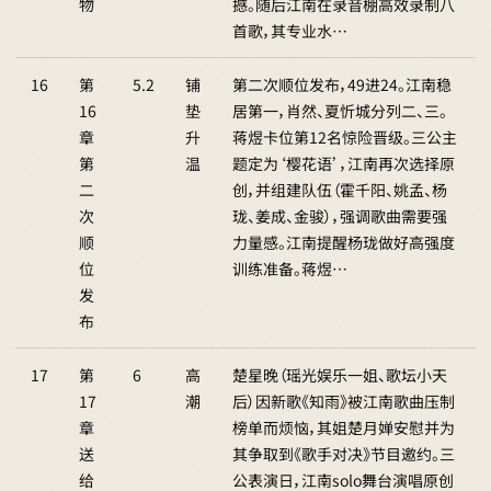
物
撼。随后江南在录音棚高效录制八
首歌，其专业水…
16
第
5.2
铺
第二次顺位发布，49进24。江南稳
16
垫
居第一，肖然、夏忻城分列二、三。
章
升
蒋煜卡位第12名惊险晋级。三公主
第
温
题定为‘樱花语’，江南再次选择原
二
创，并组建队伍（霍千阳、姚孟、杨
次
珑、姜成、金骏），强调歌曲需要强
顺
力量感。江南提醒杨珑做好高强度
位
训练准备。蒋煜…
发
布
17
第
6
高
楚星晚（瑶光娱乐一姐、歌坛小天
17
潮
后）因新歌《知雨》被江南歌曲压制
章
榜单而烦恼，其姐楚月婵安慰并为
送
其争取到《歌手对决》节目邀约。三
给
公表演日，江南solo舞台演唱原创