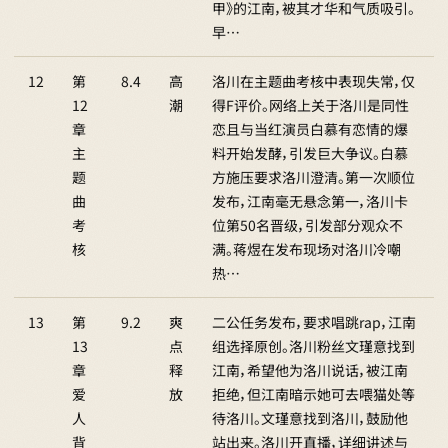
甲》的江南，被其才华和气质吸引。
早…
12
第
8.4
高
洛川在主题曲考核中表现失常，仅
12
潮
得F评价。网络上关于洛川是同性
章
恋且与当红演员白慕有恋情的爆
主
料开始发酵，引发巨大争议。白慕
题
方施压要求洛川澄清。第一次顺位
曲
发布，江南毫无悬念第一，洛川卡
考
位第50名晋级，引发部分观众不
核
满。蒋煜在发布现场对洛川冷嘲
热…
13
第
9.2
爽
二公任务发布，要求唱跳rap，江南
13
点
组选择原创。洛川粉丝文瑾意找到
章
释
江南，希望他为洛川说话，被江南
爱
放
拒绝，但江南暗示她可去喂猫处等
人
待洛川。文瑾意找到洛川，鼓励他
背
站出来。洛川开直播，详细讲述与