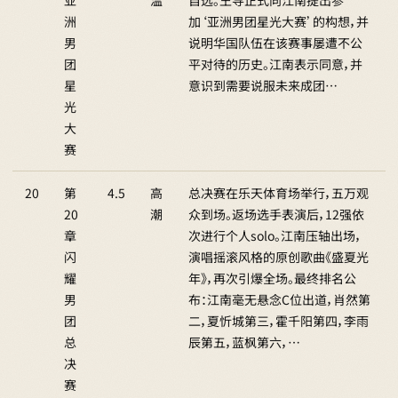
亚
温
自选。王导正式向江南提出参
洲
加‘亚洲男团星光大赛’的构想，并
男
说明华国队伍在该赛事屡遭不公
团
平对待的历史。江南表示同意，并
星
意识到需要说服未来成团…
光
大
赛
20
第
4.5
高
总决赛在乐天体育场举行，五万观
20
潮
众到场。返场选手表演后，12强依
章
次进行个人solo。江南压轴出场，
闪
演唱摇滚风格的原创歌曲《盛夏光
耀
年》，再次引爆全场。最终排名公
男
布：江南毫无悬念C位出道，肖然第
团
二，夏忻城第三，霍千阳第四，李雨
总
辰第五，蓝枫第六，…
决
赛