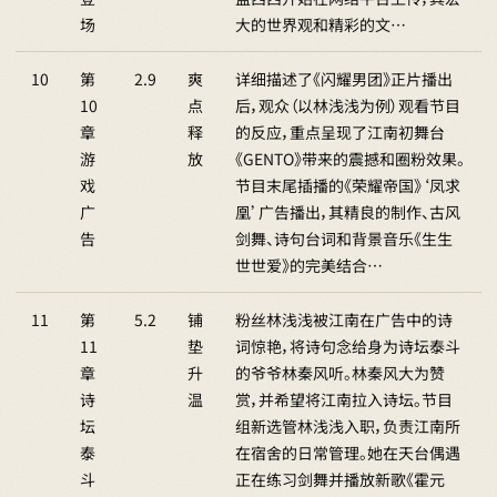
场
大的世界观和精彩的文…
10
第
2.9
爽
详细描述了《闪耀男团》正片播出
10
点
后，观众（以林浅浅为例）观看节目
章
释
的反应，重点呈现了江南初舞台
游
放
《GENTO》带来的震撼和圈粉效果。
戏
节目末尾插播的《荣耀帝国》‘凤求
广
凰’广告播出，其精良的制作、古风
告
剑舞、诗句台词和背景音乐《生生
世世爱》的完美结合…
11
第
5.2
铺
粉丝林浅浅被江南在广告中的诗
11
垫
词惊艳，将诗句念给身为诗坛泰斗
章
升
的爷爷林秦风听。林秦风大为赞
诗
温
赏，并希望将江南拉入诗坛。节目
坛
组新选管林浅浅入职，负责江南所
泰
在宿舍的日常管理。她在天台偶遇
斗
正在练习剑舞并播放新歌《霍元