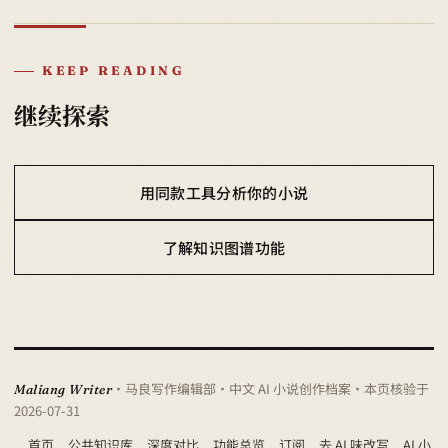
KEEP READING
继续探索
用同款工具分析你的小说
了解知识图谱功能
· 马良写作编辑部 · 中文 AI 小说创作档案
· 本页核验于
Maliang Writer
2026-07-31
首页
公共知识库
深度对比
功能总览
订阅
去 AI 味改写
AI 小