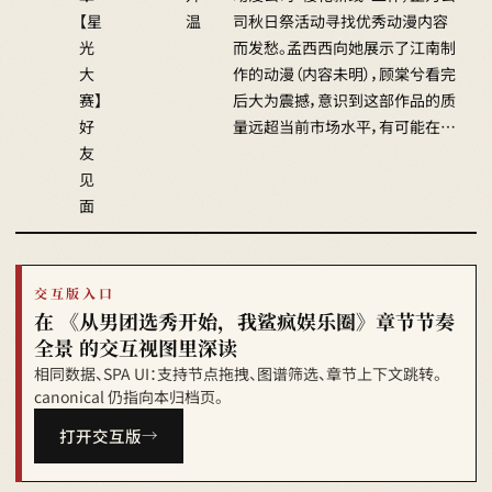
【星
温
司秋日祭活动寻找优秀动漫内容
光
而发愁。孟西西向她展示了江南制
大
作的动漫（内容未明），顾棠兮看完
赛】
后大为震撼，意识到这部作品的质
好
量远超当前市场水平，有可能在…
友
见
面
交互版入口
在 《从男团选秀开始，我鲨疯娱乐圈》章节节奏
全景 的交互视图里深读
相同数据、SPA UI：支持节点拖拽、图谱筛选、章节上下文跳转。
canonical 仍指向本归档页。
打开交互版