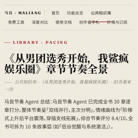
首页
功能总览
公共知识库
免费工具
深度对比
使用文档
创作者手札
价格与订阅
LIBRARY · PACING
《从男团选秀开始，我鲨疯
娱乐圈》章节节奏全景
公共知识库 · 《从男团选秀开始，我鲨疯娱乐圈》 · 旧书重来
一次
马良节奏 Agent 总结：马良节奏 Agent 已完成全书 30 章逐
章打分，整体节奏呈「双线并行，主次分明」，情绪曲线为「阶梯
式上升后平台震荡，穿插支线拓展」，综合节奏评分 8.4/10，全
书可拆为 10 条故事弧（如「低谷觉醒与系统激活」）。