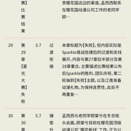
赛】
责樱花国这边的渠道。孟西西联系
比
在樱花国动漫公司工作的老同学
赛
顾…
结
果
29
第
3.7
过
本章标题为【失败】，但内容实际是
29
渡
Sparkle首战告捷后的过渡和支线
章
衔
展开。内容与第27章后半部分及第
【星
接
28章重合，主要描述比赛结果公布
光
后Sparkle的胜利、团队庆祝、第二
大
轮抽到【失败】主题，以及江南准备
赛】
动漫礼物。为保持连贯性，此处不
失
再重复…
败
30
第
5.7
铺
孟西西与老同学顾棠兮在冬京街
30
垫
头会面。顾棠兮目前在樱花国顶级
章
升
动漫公司‘樱花新线’工作，正为公