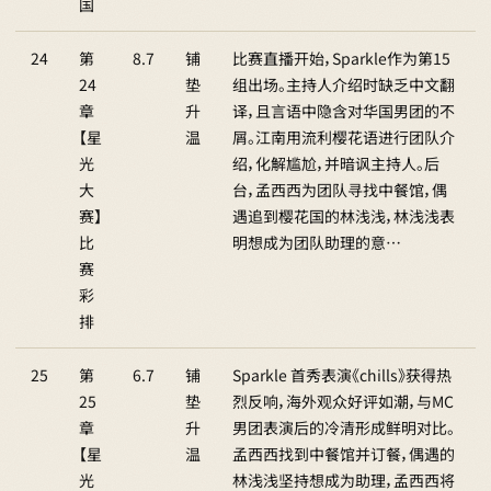
国
24
第
8.7
铺
比赛直播开始，Sparkle作为第15
24
垫
组出场。主持人介绍时缺乏中文翻
章
升
译，且言语中隐含对华国男团的不
【星
温
屑。江南用流利樱花语进行团队介
光
绍，化解尴尬，并暗讽主持人。后
大
台，孟西西为团队寻找中餐馆，偶
赛】
遇追到樱花国的林浅浅，林浅浅表
比
明想成为团队助理的意…
赛
彩
排
25
第
6.7
铺
Sparkle 首秀表演《chills》获得热
25
垫
烈反响，海外观众好评如潮，与MC
章
升
男团表演后的冷清形成鲜明对比。
【星
温
孟西西找到中餐馆并订餐，偶遇的
光
林浅浅坚持想成为助理，孟西西将