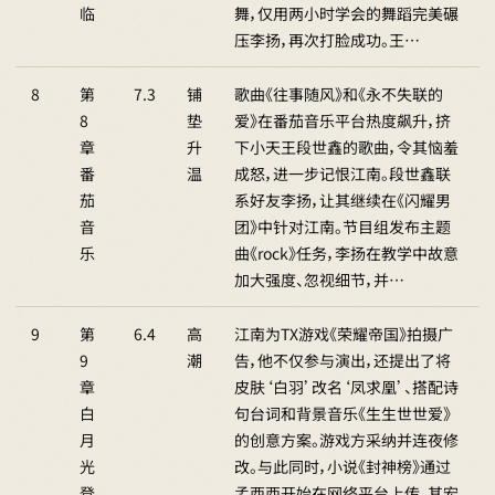
临
舞，仅用两小时学会的舞蹈完美碾
压李扬，再次打脸成功。王…
8
第
7.3
铺
歌曲《往事随风》和《永不失联的
8
垫
爱》在番茄音乐平台热度飙升，挤
章
升
下小天王段世鑫的歌曲，令其恼羞
番
温
成怒，进一步记恨江南。段世鑫联
茄
系好友李扬，让其继续在《闪耀男
音
团》中针对江南。节目组发布主题
乐
曲《rock》任务，李扬在教学中故意
加大强度、忽视细节，并…
9
第
6.4
高
江南为TX游戏《荣耀帝国》拍摄广
9
潮
告，他不仅参与演出，还提出了将
章
皮肤‘白羽’改名‘凤求凰’、搭配诗
白
句台词和背景音乐《生生世世爱》
月
的创意方案。游戏方采纳并连夜修
光
改。与此同时，小说《封神榜》通过
登
孟西西开始在网络平台上传，其宏