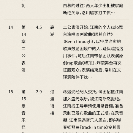
刺
白慕的过往：两人年少出柜被家庭
断绝关系，洛川辍学打工供…
14
第
4.5
高
二公表演开始。江南的个人solo舞
14
潮
台演唱原创歌曲《顺其自然》
章
（Been through），以空灵治愈的
二
歌声鼓励困境中的人，疑似暗指洛
公
川事件。随后江南带领团队表演原
表
创rap歌曲《峰顶》，炸裂舞台再次
演
征服观众。表演结束后，洛川在文
瑾意陪伴下找…
15
第
2.9
过
蒋煜受经纪人委托，试图招揽江南
15
渡
加入盛光娱乐，被江南断然拒绝。
章
衔
江南找王导申请使用录音棚，准备
音
接
录制已发布歌曲的正式版。在录音
乐
棚，江南偶遇音乐人周岩，即兴弹
怪
奏钢琴曲《track in time》令其震