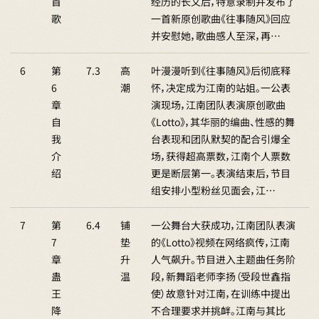
首
经历的长文后，特意录制并发布了
歌
一首新原创歌曲《往事随风》回应
并安慰她，歌曲感人至深，再…
6
第
7.3
高
叶漫漫听到《往事随风》后彻底释
6
潮
怀，决定成为江南的站姐。一公表
章
演现场，江南团队表演原创歌曲
自
《Lotto》，其华丽的编曲、性感的舞
我
台表现和团队默契的配合引爆全
介
场，获得超高票数，江南个人票数
绍
更是断层第一。表演结束后，节目
组安排小型粉丝见面会，江…
7
第
6.4
铺
一公舞台大获成功，江南团队表演
7
垫
的《Lotto》视频在网络疯传，江南
章
升
人气飙升。节目进入主题曲任务阶
蛊
温
段，新舞蹈老师李扬（受段世鑫指
王
使）故意针对江南，在训练中提出
降
不合理要求并挑衅。江南与其比