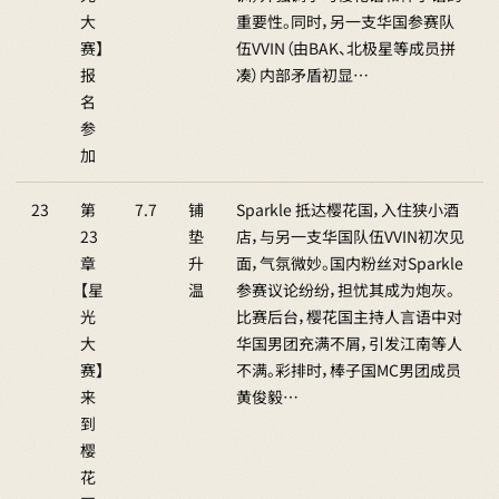
大
重要性。同时，另一支华国参赛队
赛】
伍VVIN（由BAK、北极星等成员拼
报
凑）内部矛盾初显…
名
参
加
23
第
7.7
铺
Sparkle 抵达樱花国，入住狭小酒
23
垫
店，与另一支华国队伍VVIN初次见
章
升
面，气氛微妙。国内粉丝对Sparkle
【星
温
参赛议论纷纷，担忧其成为炮灰。
光
比赛后台，樱花国主持人言语中对
大
华国男团充满不屑，引发江南等人
赛】
不满。彩排时，棒子国MC男团成员
来
黄俊毅…
到
樱
花