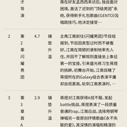
才
南在好友孟西西来访后，独自面对
导
困境，激活了迟到的“顶级男团”系
演
统，获得新手礼包歌曲《GENTO》及
唱跳技巧。他决定接受…
2
第
4.7
铺
主角江南前往《闪耀男团》节目组
2
垫
报到，节目因类型过时而不被看
章
升
好。江南在简陋的录制地率先入
闪
温
住，并因不了解规则直接坐上象征
耀
第一的宝座，引来盛光练习生蒋煜
男
的挑衅。初舞台开始，江南目睹了
团
蒋煜所在的Galaxy组合表演平庸
却自视甚高。轮到江南表演时，…
3
第
2.9
铺
蒋煜对江南获得A班不服，发起
3
垫
battle挑战。蒋煜表演了一段质量
章
升
普通的rap。江南应战，选择用钢琴
首
温
弹唱另一首原创抒情歌曲《永不失
A
联的爱》，其深情的演唱和精湛的