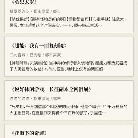
《莫犯太岁》
我爱罗的沙 · 都市高武 / 都市
【杀伐果断】【那有怪物是好的啊】【怪物都该死】【心狠手辣】 陆鼎大一
暑假，本想趁着这个时间去实习一下，顺带赚点生活…
《超能：我有一面复刻镜》
三九音域 · 已完结 / 都市高武
【神明降世，灾祸启始】 当神界的修行者入侵地球，超能力和热武器成
了人类最后的依仗！ 勾陈与亚当，地球上仅有的两座超…
《说好休闲游戏，长征副本全网泪崩》
洛洛的洛洛 · 都市脑洞 / 都市
“兄弟们，千万别信那个叫洛安的设计师！他是个骗子！！” 千万粉丝的
大主播狂哥，在直播间哭得像个三百斤的孩子，手里还…
《花海下的奇迹》