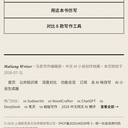
用这本书仿写
对比 8 款写作工具
· 马良写作编辑部 · 中文 AI 小说创作档案
· 本页核验于
Maliang Writer
2026-07-31
首页
公共知识库
深度对比
功能总览
订阅
去 AI 味改写
AI 小
说生成器
热门对比：
vs Sudowrite
vs NovelCrafter
vs ChatGPT
vs
DeepSeek
vs 笔灵
vs 蛙蛙写作
2026 中文网文 AI 横评
查看全部 →
© 2026 上海欧克安文化传媒有限公司 ·
沪ICP备2025140539号-1
·
统一社会信用代码