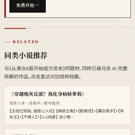
免费开始
RELATED
同类小说推荐
与《从满仓A股开始成为资本》同题材、同样已被马良 AI 完整
拆解的作品，点击直达对应结构档案。
《穿越炮灰反派？我化身病娇萝莉》
落家小沫 · 连载中 / 都市脑洞
【主线已完结，请放心入坑】 【病娇主角】+【剧情流】+【幕后黑手】+【单
女主】+【不嫁人】+【1v1纯爱】 池小橙…