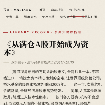
首页
功能总览
公共知识库
免费工具
深度对比
使用文档
创作者手札
价格与订阅
LIBRARY RECORD · 公共知识库档案
《从满仓A股开始成为资
本》
辣条鲨手 · 由马良多智能体工作流自动归档
（游资视角布局的万均金融股市文，全网独此一本，不容
错过！） 一场犹太资本精心策划的空难，让世界顶级资管公司，
桥水基金的经理张扬意外重回2009年。 这一年，次贷危机
余威刚退，全球经济与股市蓄势待发。 同年，A股率先爆拉
数月，随后进入技术性熊市。 彼时各方游资、机构不会想
到，仅800元入市的小散张扬，会成为A股新生代最强游