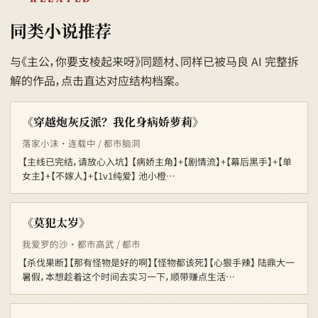
同类小说推荐
与《主公，你要支棱起来呀》同题材、同样已被马良 AI 完整拆
解的作品，点击直达对应结构档案。
《穿越炮灰反派？我化身病娇萝莉》
落家小沫 · 连载中 / 都市脑洞
【主线已完结，请放心入坑】 【病娇主角】+【剧情流】+【幕后黑手】+【单
女主】+【不嫁人】+【1v1纯爱】 池小橙…
《莫犯太岁》
我爱罗的沙 · 都市高武 / 都市
【杀伐果断】【那有怪物是好的啊】【怪物都该死】【心狠手辣】 陆鼎大一
暑假，本想趁着这个时间去实习一下，顺带赚点生活…