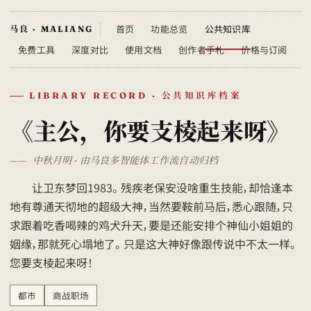
首页
功能总览
公共知识库
免费工具
深度对比
使用文档
创作者手札
价格与订阅
LIBRARY RECORD · 公共知识库档案
《主公，你要支棱起来呀》
中秋月明 · 由马良多智能体工作流自动归档
让卫东梦回1983。 残疾老保安没啥重生技能，却恰逢本
地有尊通天彻地的超级大神，当然要鞍前马后，悉心跟随，只
求跟着吃香喝辣的鸡犬升天，要是还能安排个神仙小姐姐的
姻缘，那就死心塌地了。 只是这大神好像跟传说中不太一样。
您要支棱起来呀！
都市
商战职场