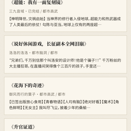
《超能：我有一面复刻镜》
三九音域 · 已完结 / 都市高武
【神明降世，灾祸启始】 当神界的修行者入侵地球，超能力和热武器成
了人类最后的依仗！ 勾陈与亚当，地球上仅有的两座超…
《说好休闲游戏，长征副本全网泪崩》
洛洛的洛洛 · 都市脑洞 / 都市
“兄弟们，千万别信那个叫洛安的设计师！他是个骗子！！” 千万粉丝的
大主播狂哥，在直播间哭得像个三百斤的孩子，手里还…
《花海下的奇迹》
御风而行的葉子 · 都市高武 / 都市
【已签出版放心食用】【青春物语】【人均有脑】【绝对好看】【魔术】【角
色鲜明】【无女主】 我叫尽飞尘，披着少年的桑榆…
《升官证道》