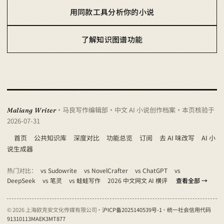
用同款工具分析你的小说
了解知识图谱功能
· 马良写作编辑部 · 中文 AI 小说创作档案
· 本页核验于
Maliang Writer
2026-07-31
首页
公共知识库
深度对比
功能总览
订阅
去 AI 味改写
AI 小
说生成器
热门对比：
vs Sudowrite
vs NovelCrafter
vs ChatGPT
vs
DeepSeek
vs 笔灵
vs 蛙蛙写作
2026 中文网文 AI 横评
查看全部 →
© 2026 上海欧克安文化传媒有限公司 ·
沪ICP备2025140539号-1
·
统一社会信用代码
91310113MAEK3MT877