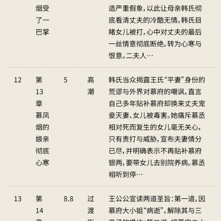
烟受
造严重假象，以此让母亲韩氏彻
了一
底看清丈夫的冷酷无情。韩氏目
巴掌
睹女儿被打，心中对丈夫的最后
一丝情意彻底断绝，转为心寒与
恨意。二夫人…
12
第
5
高
韩氏当众揭露王氏“平妻”身份的
13
潮
荒谬与外界对慕府的嘲讽，直言
章
自己多年贴补慕府却换来丈夫宠
慕凤
妾灭妻、女儿被毒害。她痛斥慕丞
烟的
相对死而复生的女儿毫无关心，
娘亲
只有责打与威胁，宣布夫妻情分
彻底
已尽，并明确表示不再贴补慕府
心寒
银两，要带女儿去别院养病。慕丞
相听到停…
13
第
8.8
过
王公公宣读两道圣旨：第一道，因
14
渡
慕府大小姐“病逝”，解除其与三