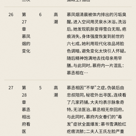
26
第
6
高
慕凤烟清晨被体内排出的污垢臭
27
潮
醒，进入空间用灵泉水沐浴。洗浴
章
后，她发现肌肤变得雪白无瑕，疤
慕凤
痕消失，身体强度恢复到前世的
烟的
六七成。她利用现代化妆品将脸
变化
色调暗，避免变化太快引人怀疑。
随后精神饱满地去找母亲用早
膳。与此同时，慕府内一片混乱：
慕丞相在…
27
第
5
高
慕丞相因“不举”之症，伪装后由
28
潮
忠叔陪同，秘密外出寻医。连续看
章
了几家药铺，大夫均表示脉象奇
慕丞
特，无法医治。慕丞相无奈回府。
相出
与此同时，慕府内女眷们的“毒
府看
发”症状全面爆发：慕书雪满脸红
医
疙瘩流脓；二夫人王氏左脸严重