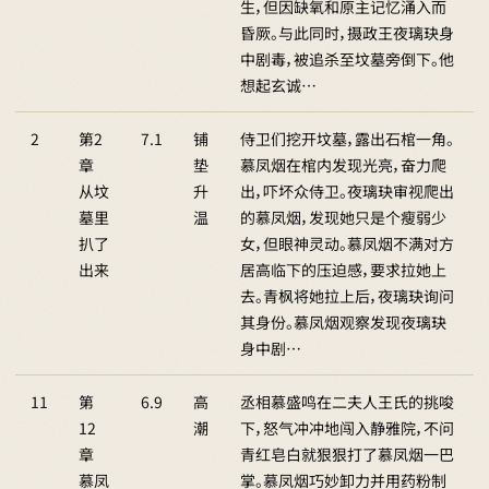
生，但因缺氧和原主记忆涌入而
昏厥。与此同时，摄政王夜璃玦身
中剧毒，被追杀至坟墓旁倒下。他
想起玄诚…
2
第2
7.1
铺
侍卫们挖开坟墓，露出石棺一角。
章
垫
慕凤烟在棺内发现光亮，奋力爬
从坟
升
出，吓坏众侍卫。夜璃玦审视爬出
墓里
温
的慕凤烟，发现她只是个瘦弱少
扒了
女，但眼神灵动。慕凤烟不满对方
出来
居高临下的压迫感，要求拉她上
去。青枫将她拉上后，夜璃玦询问
其身份。慕凤烟观察发现夜璃玦
身中剧…
11
第
6.9
高
丞相慕盛鸣在二夫人王氏的挑唆
12
潮
下，怒气冲冲地闯入静雅院，不问
章
青红皂白就狠狠打了慕凤烟一巴
慕凤
掌。慕凤烟巧妙卸力并用药粉制