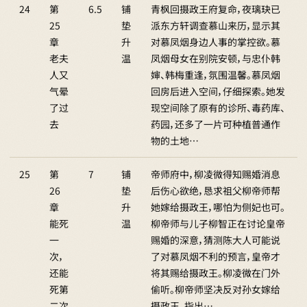
24
第
6.5
铺
青枫回摄政王府复命，夜璃玦已
25
垫
派东方轩调查慕山来历，显示其
章
升
对慕凤烟身边人事的掌控欲。慕
老夫
温
凤烟母女在别院安顿，与忠仆韩
人又
婶、韩梅重逢，氛围温馨。慕凤烟
气晕
回房后进入空间，仔细探索。她发
了过
现空间除了原有的诊所、毒药库、
去
药园，还多了一片可种植普通作
物的土地…
25
第
7
铺
帝师府中，柳凌微得知赐婚消息
26
垫
后伤心欲绝，恳求祖父柳帝师帮
章
升
她嫁给摄政王，哪怕为侧妃也可。
能死
温
柳帝师与儿子柳智正在讨论皇帝
一
赐婚的深意，猜测陈大人可能说
次，
了对慕凤烟不利的预言，皇帝才
还能
将其赐给摄政王。柳凌微在门外
死第
偷听。柳帝师坚决反对孙女嫁给
二次
摄政王，指出…