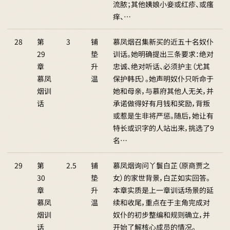
流脓；其他姨娘小妾或红疹、或瘙
痒、…
28
第
3
铺
慕凤烟召集新买的近五十名奴仆
29
垫
训话。她明确提出三条要求：绝对
章
升
忠诚、绝对听话、必须护主（尤其
慕凤
温
保护韩氏）。她声明奴仆只听命于
烟训
她和母亲，与慕府其他人无关，并
话
承诺做得好有月钱和奖励，背叛
或惹是生非将严惩。随后，她让有
特长或识字的人站出来，挑选了9
名…
29
第
2.5
铺
慕凤烟询问丫鬟白芷（原商贾之
30
垫
女）的家世背景，白芷如实回答。
章
升
本章实质是上一章训话场景的延
慕凤
温
续和收尾，重点在于主角完成对
烟训
奴仆的初步整编和规则确立，并
话
开始了解核心成员的情况。