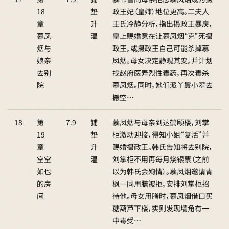
18
垫
政王妃（皇婶）地位更高。二夫人
章
升
王氏冷静分析，指出摄政王暴戾，
慕凤
温
皇上赐婚意在让慕凤烟“克”死摄
烟与
政王，或摄政王自己可能杀掉慕
娘亲
凤烟。母女决定静观其变，并计划
去别
找赵府医弄烈性毒药，再次毒杀
院
慕凤烟。同时，她们派丫鬟小翠去
搬空…
18
第
7.9
铺
慕凤烟与母亲到达鹤颐楼，刘掌
19
垫
柜激动迎接，得知小姐“复活”并
章
升
赐婚摄政王。韩氏告知将去别院，
空空
温
刘掌柜不用再每月烧银票（之前
如也
以为韩氏会殉情）。慕凤烟邀请青
的房
枫一同用膳被拒，安排刘掌柜招
间
待他。母女用膳时，慕凤烟借口买
糖葫芦下楼，实则发现墙角有一
中毒受…