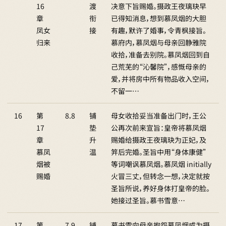
16
渡
决意下旨赐婚。摄政王夜璃玦早
章
衔
已得知消息，想到慕凤烟的大胆
凤女
接
有趣，默许了婚事，令青枫接旨。
归来
慕府内，慕凤烟与母亲回静雅院
收拾，准备去别院。慕凤烟回到自
己荒芜的“沁馨院”，感慨母亲的
爱，并将房中所有物品收入空间，
不留一…
16
第
8.8
铺
母女收拾妥当准备出门时，王公
17
垫
公再次前来宣旨：皇帝将慕凤烟
章
升
赐婚给摄政王夜璃玦为正妃，及
慕凤
温
笄后完婚。圣旨中用“身体康健”
烟被
等词嘲讽慕凤烟。慕凤烟 initially
赐婚
火冒三丈，但转念一想，决定就按
圣旨所说，养好身体打皇帝的脸。
她接过圣旨。慕书雪意…
17
第
7.9
铺
慕书雪向母亲抱怨慕凤烟成为摄