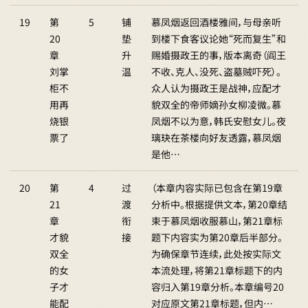
19
第
5
铺
慕凤烟返回酒楼雅间，与母亲听
20
垫
到楼下食客议论她“死而复生”和
章
升
赐婚摄政王的事，版本离奇（阎王
刘掌
温
不收、克人、没死、盗墓贼吓死）。
柜不
众人认为摄政王是战神，应配才
用再
貌双全的帝师嫡孙女柳凌微。慕
烧银
凤烟不以为意，韩氏安慰女儿。夜
票了
璃玦在茶楼向好友透露，慕凤烟
是他…
20
第
4
过
（本章内容实际已包含在第19章
21
渡
分析中。根据提供文本，第20章结
章
衔
束于慕凤烟收服慕山，第21章标
才貌
接
题下内容实为第20章后半部分。
双全
为确保章节连续，此处按实际文
的女
本流处理，将第21章标题下的内
子才
容归入第19章分析。本章编号20
能配
对应原文第21章标题，但内…