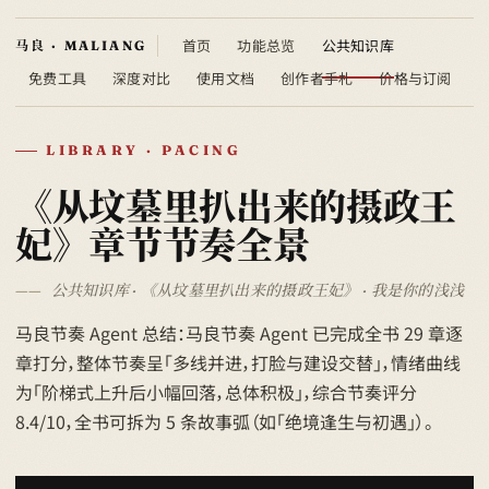
首页
功能总览
公共知识库
免费工具
深度对比
使用文档
创作者手札
价格与订阅
LIBRARY · PACING
《从坟墓里扒出来的摄政王
妃》章节节奏全景
公共知识库 · 《从坟墓里扒出来的摄政王妃》 · 我是你的浅浅
马良节奏 Agent 总结：马良节奏 Agent 已完成全书 29 章逐
章打分，整体节奏呈「多线并进，打脸与建设交替」，情绪曲线
为「阶梯式上升后小幅回落，总体积极」，综合节奏评分
8.4/10，全书可拆为 5 条故事弧（如「绝境逢生与初遇」）。