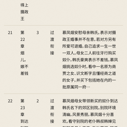
得上
摄政
王
21
第
3
过
慕凤烟安慰母亲韩氏，表示对摄
22
渡
政王婚事并不在意，若对方另有
章
衔
所爱可退婚，自己追求一生一世
烟
接
一双人。母女二人前往牙行购买
儿，
奴仆，韩氏豪爽表示不差钱。慕凤
娘不
烟挑选奴仆时，看中一名原为商
差钱
贾之女、识文断字且懂经商之道
的女子，并买下包括她在内的一
批原属同一府…
22
第
2
过
慕凤烟母女带领新买的奴仆到达
23
渡
韩氏名下的郊区别院。别院环境
章
衔
清幽，风景秀丽，慕凤烟十分喜
到达
接
欢。看守别院的老仆韩叔韩婶见