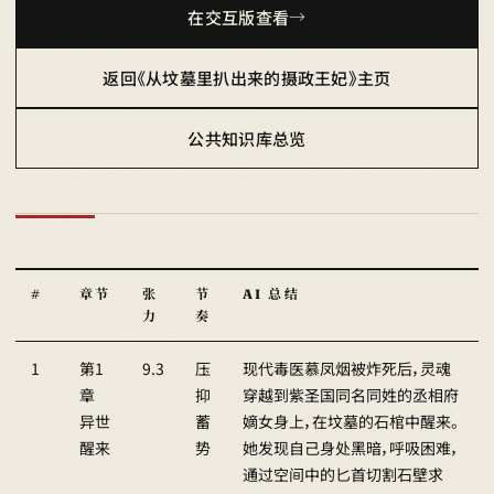
在交互版查看
返回《从坟墓里扒出来的摄政王妃》主页
公共知识库总览
#
章节
张
节
AI 总结
力
奏
1
第1
9.3
压
现代毒医慕凤烟被炸死后，灵魂
章
抑
穿越到紫圣国同名同姓的丞相府
异世
蓄
嫡女身上，在坟墓的石棺中醒来。
醒来
势
她发现自己身处黑暗，呼吸困难，
通过空间中的匕首切割石壁求