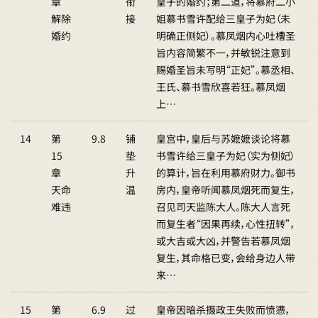
章
衔
皇子的婚约；第二道，将慕府二小
解除
接
姐慕书雪许配给三皇子为妃（未
婚约
明确正侧妃）。慕凤烟内心吐槽圣
旨内容简繁不一，并敏锐注意到
赐婚圣旨未写明“正妃”。慕丞相、
王氏、慕书雪欣喜若狂。慕凤烟
上…
14
第
9.8
铺
皇宫中，皇后与苏嬷嬷谈论将慕
15
垫
书雪许给三皇子为妃（实为侧妃）
章
升
的算计，旨在利用慕府财力。御书
天命
温
房内，皇帝听闻慕凤烟死而复生，
难违
召见司天监陈大人。陈大人言死
而复生者“因果再续，心性扭转”，
或大吉或大凶，并警告若慕凤烟
复生，其命格已变，会给身边人带
来…
15
第
6.9
过
皇帝因暗杀摄政王失败而愤懑，