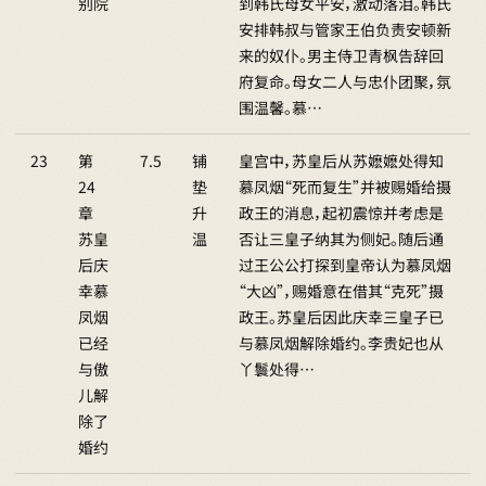
别院
到韩氏母女平安，激动落泪。韩氏
安排韩叔与管家王伯负责安顿新
来的奴仆。男主侍卫青枫告辞回
府复命。母女二人与忠仆团聚，氛
围温馨。慕…
23
第
7.5
铺
皇宫中，苏皇后从苏嬷嬷处得知
24
垫
慕凤烟“死而复生”并被赐婚给摄
章
升
政王的消息，起初震惊并考虑是
苏皇
温
否让三皇子纳其为侧妃。随后通
后庆
过王公公打探到皇帝认为慕凤烟
幸慕
“大凶”，赐婚意在借其“克死”摄
凤烟
政王。苏皇后因此庆幸三皇子已
已经
与慕凤烟解除婚约。李贵妃也从
与傲
丫鬟处得…
儿解
除了
婚约