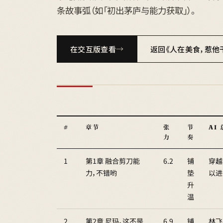
条故事弧（如「初出茅庐与能力获取」）。
在交互版查看
返回《人在美食，惹他
#
章节
张
节
AI
力
奏
1
第1章 融合剪刀能
6.2
铺
穿越
力，不错哟
垫
以进
升
温
2
第2章 尼玛，这不是
6.9
铺
林飞