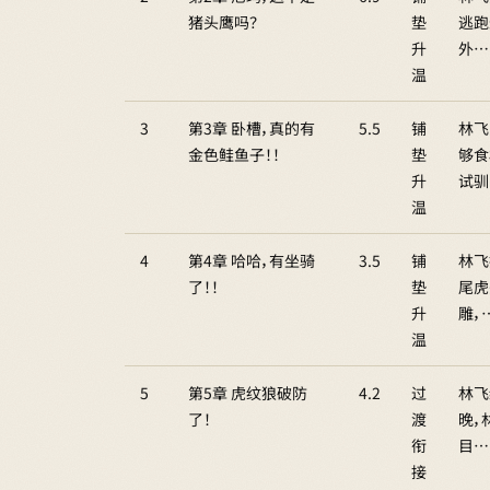
猪头鹰吗？
垫
逃跑
升
外…
温
3
第3章 卧槽，真的有
5.5
铺
林飞
金色鲑鱼子！！
垫
够食
升
试驯
温
4
第4章 哈哈，有坐骑
3.5
铺
林飞
了！！
垫
尾虎
升
雕，
温
5
第5章 虎纹狼破防
4.2
过
林飞
了！
渡
晚，
衔
目…
接