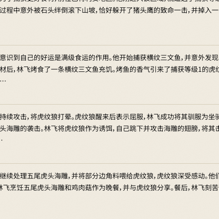
过程中意外被石头绊倒滚下山坡，恰好躲开了猪头鹰的致命一击，并掉入一
意识到自己的好运是满级食运的作用。他开始捕获横纹三文鱼，并意外发
材后，林飞烤食了一条横纹三文鱼充饥。烤鱼的香气引来了捕获等级1的虎
…
持续攻击，将虎纹狼打晕。虎纹狼醒来后表示屈服，林飞成功将其驯服为坐
头海雕的袭击。林飞将虎纹狼作为诱饵，自己跳下并攻击海雕的翅膀，将其
…
继续处理五尾虎头海雕，并将部分边角料喂给虎纹狼，虎纹狼深受感动。他
林飞烹饪五尾虎头海雕和鸡肉菇作为晚餐，并与虎纹狼分享。餐后，林飞刻苦