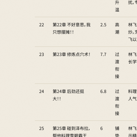
升
扰，
温
22
第22章 不好意思，我
2.5
高
林飞
只想摆摊！！
潮
炒，
飞以
23
第23章 修炼点穴术！
7.7
过
林飞
渡
长学
衔
接
24
第24章 后劲还挺
6.8
过
料理
大！！
渡
人气
衔
接
25
第25章 碰到泽布拉，
6
铺
林飞
帮他料理雪碧霸王
垫
示精