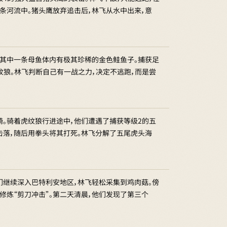
条河流中。猪头鹰放弃追击后，林飞从水中出来，意
现其中一条母鱼体内有极其珍稀的金色鲑鱼子。捕获足
纹狼。林飞判断自己有一战之力，决定不逃跑，而是尝
骑。骑着虎纹狼行进途中，他们遭遇了捕获等级2的五
击落，随后用拳头将其打死。林飞分解了五尾虎头海
们继续深入巴特利安地区，林飞轻松采集到鸡肉菇。傍
修炼“剪刀冲击”。第二天清晨，他们发现了第三个