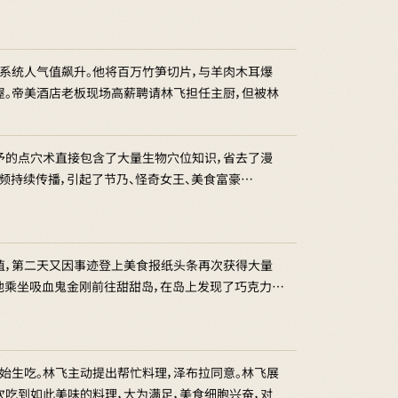
系统人气值飙升。他将百万竹笋切片，与羊肉木耳爆
屋。帝美酒店老板现场高薪聘请林飞担任主厨，但被林
赋予的点穴术直接包含了大量生物穴位知识，省去了漫
视频持续传播，引起了节乃、怪奇女王、美食富豪…
值，第二天又因事迹登上美食报纸头条再次获得大量
后，他乘坐吸血鬼金刚前往甜甜岛，在岛上发现了巧克力…
始生吃。林飞主动提出帮忙料理，泽布拉同意。林飞展
次吃到如此美味的料理，大为满足，美食细胞兴奋，对