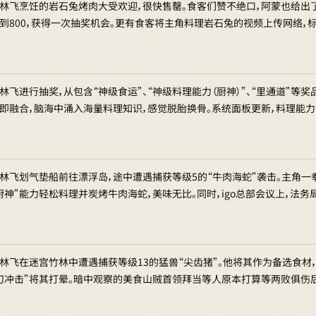
林飞烹饪的岩石兔烤肉大受欢迎，很快售罄。食客们赞不绝口，阿蒙也给出
到800，获得一次抽奖机会。更有食客将主角料理岩石兔的视频上传网络，
林飞进行抽奖，从包含“神级食运”、“神级料理能力（厨神）”、“里通道”等
即融合，脑海中涌入海量料理知识，感觉脱胎换骨。系统面板更新，料理能力变
林飞划气垫船前往漂浮岛，途中遭遇捕获等级5的“牛肉海蛇”袭击。主角一
厨神”能力轻松料理并炭烤牛肉海蛇，美味无比。同时，igo总部会议上，法
林飞在迷宫竹林中遭遇捕获等级13的猛兽“尖齿猪”。他将其作为备选食材
刀冲击”将其打晕。暗中观察的美食山贼首领拜当等人原本打算等两败俱伤