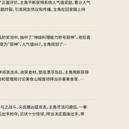
了正面评价。主角不断获得系统人气值奖励，累计人气
标题炸裂，引发网友热议和传播，主角在回家路上持
奖品的奖池中，抽中了“神级料理能力称号厨神”。他狂喜
为“厨神”，人气值867。主角规划了…
拳将其击杀，收获食材。登陆漂浮岛后，主角用新获得
务局和管理局讨论美食山贼首领拜当杀害美食家、…
，与之战斗。尖齿猪凶猛攻击，主角灵活闪避后，一拳
后出手抢夺，见状十分惊讶。拜当决定直接出手，带