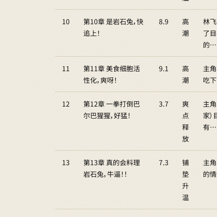
10
第10章 是岩石兔，快
8.9
高
林飞
追上！
潮
了目
的…
11
第11章 美食细胞活
9.1
高
主角
性化，爽呀！
潮
吃下
12
第12章 一拳打倒巴
3.7
爽
主角
尔巴猩猩，好猛！
点
家）
释
有…
放
13
第13章 真的会料理
7.3
铺
主角
岩石兔，牛逼！！
垫
的情
升
温