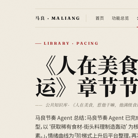
首页
功能总览
LIBRARY · PACING
《人在美
运》章节
公共知识库 · 《人在美食，惹他干嘛，他满级食运
马良节奏 Agent 总结：马良节奏 Agent 
型，以‘获取稀有食材-街头料理制造轰动’为
素。」，情绪曲线为「阶梯式上升后平台整理，再冲高