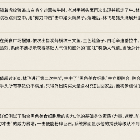
骑着虎纹狼追击白毛辛迪蕾拉牛时，老对手猪头鹰再次出现并抓走了牛。林
跳板跳到空中，用“剪刀冲击”击中猪头鹰鼻子。落地后，林飞与猪头鹰展开
在美食广场摆摊，依次出售炭烤横纹三文鱼、金色鲑鱼子、白毛辛迪蕾拉牛
热烈，系统不断提示获得基础人气值和额外的“回味”奖励人气值。当晚总计
值超过300，林飞进行第二次抽奖，抽中了“黑色美食细胞”并立即融合。融
手头所有存货仍不满足，只得外出购买大量食材充饥。回家后，他初步测试
详细测试了融合黑色美食细胞后的实力。他的基础身体素质（力量、速度、防
刀冲击”的威力暴增，一击便能粉碎巨石。系统界面显示他的捕获等级从不到