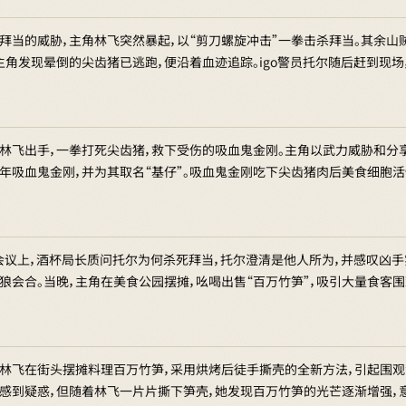
拜当的威胁，主角林飞突然暴起，以“剪刀螺旋冲击”一拳击杀拜当。其余山
主角发现晕倒的尖齿猪已逃跑，便沿着血迹追踪。igo警员托尔随后赶到现
林飞出手，一拳打死尖齿猪，救下受伤的吸血鬼金刚。主角以武力威胁和分
年吸血鬼金刚，并为其取名“基仔”。吸血鬼金刚吃下尖齿猪肉后美食细胞活
o会议上，酒杯局长质问托尔为何杀死拜当，托尔澄清是他人所为，并感叹凶
狼会合。当晚，主角在美食公园摆摊，吆喝出售“百万竹笋”，吸引大量食客
林飞在街头摆摊料理百万竹笋，采用烘烤后徒手撕壳的全新方法，引起围观
感到疑惑，但随着林飞一片片撕下笋壳，她发现百万竹笋的光芒逐渐增强，