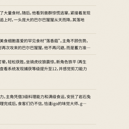
了大量食材。随后，他看到兽群惊慌逃窜，紧接着发现
将追上时，一头庞大的巴尔巴猩猩从天而降，其落地
美食细胞喜爱的罕见食材“落香菇”。主角不顾伤势，
对再次攻来的巴尔巴猩猩，他不再闪避，而是蓄力准…
晕，轻松获胜。坐骑虎纹狼震惊。新角色铁平（再生
查看系统发现捕获等级提升至12，并感觉剪刀能力
力。主角凭借3级料理能力和满级食运，安抚了岩石兔
完成后，食客们仍不信，恰逢igo的味觉大师、g…