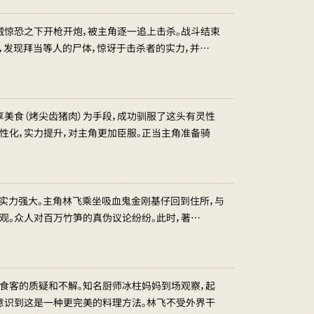
贼惊恐之下开枪开炮，被主角逐一追上击杀。战斗结束
场，发现拜当等人的尸体，惊讶于击杀者的实力，并…
享美食（烤尖齿猪肉）为手段，成功驯服了这头有灵性
性化，实力提升，对主角更加臣服。正当主角准备骑
手实力强大。主角林飞乘坐吸血鬼金刚基仔回到住所，与
围观。众人对百万竹笋的真伪议论纷纷。此时，著…
食客的质疑和不解。知名厨师冰柱妈妈到场观察，起
意识到这是一种更完美的料理方法。林飞不受外界干