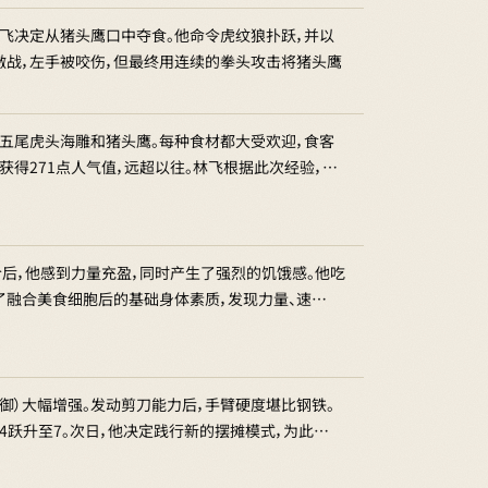
飞决定从猪头鹰口中夺食。他命令虎纹狼扑跃，并以
激战，左手被咬伤，但最终用连续的拳头攻击将猪头鹰
、五尾虎头海雕和猪头鹰。每种食材都大受欢迎，食客
获得271点人气值，远超以往。林飞根据此次经验，…
合后，他感到力量充盈，同时产生了强烈的饥饿感。他吃
了融合美食细胞后的基础身体素质，发现力量、速…
御）大幅增强。发动剪刀能力后，手臂硬度堪比钢铁。
4跃升至7。次日，他决定践行新的摆摊模式，为此…