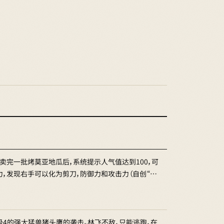
完一批烤莫亚地瓜后，系统提示人气值达到100，可
，发现右手可以化为剪刀，防御力和攻击力（自创“…
4的强大猛兽猪头鹰的袭击。林飞不敌，只能逃跑，在