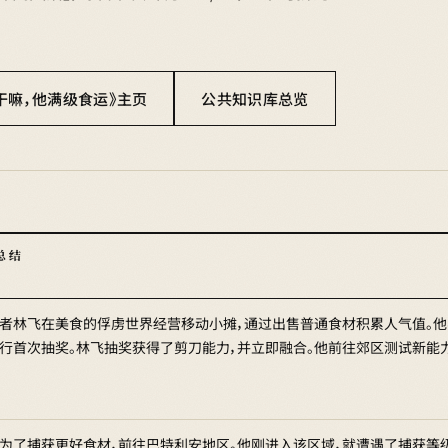
干嘛，他满级食运》主页
公共知识库总览
 总结
者林飞在美食的俘虏世界经营移动小摊，通过出售普通食材积累人气值。他卖
行首次抽奖。林飞抽奖获得了剪刀能力，并立即融合。他前往郊区测试新能力
为了捕获更好食材，前往巴特利安地区。他刚进入该区域，就遭遇了捕获等级