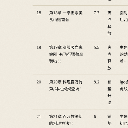
18
第18章 一拳击杀美
7.3
爽
面对
食山贼首领
点
后，
释
放
19
第19章 驯服吸血鬼
5.5
爽
主角
金刚，有飞行猛兽坐
点
的幼
骑啦！！
释
着…
放
20
第20章 料理百万竹
8.2
铺
ig
笋，冰柱妈妈登场！
垫
虎纹
升
温
21
第21章 百万竹笋新
6
铺
主角
的料理方法？！
垫
初也