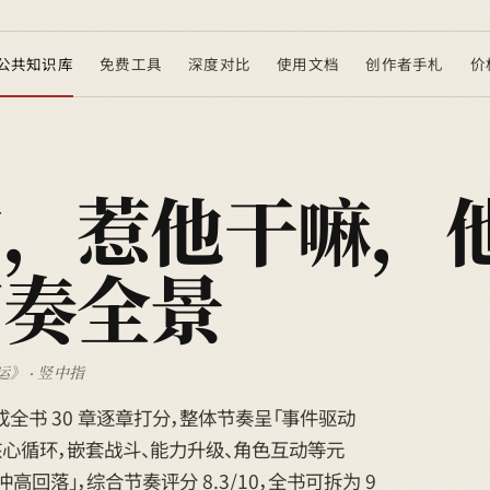
公共知识库
免费工具
深度对比
使用文档
创作者手札
价
食，惹他干嘛，
节奏全景
》 · 竖中指
已完成全书 30 章逐章打分，整体节奏呈「事件驱动
核心循环，嵌套战斗、能力升级、角色互动等元
回落」，综合节奏评分 8.3/10，全书可拆为 9