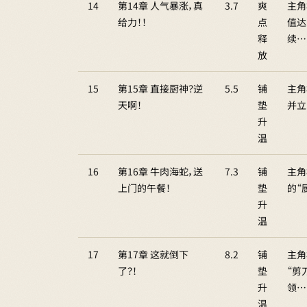
14
第14章 人气暴涨，真
3.7
爽
主角
给力！！
点
值达
释
续…
放
15
第15章 直接厨神？逆
5.5
铺
主角
天啊！
垫
并立
升
温
16
第16章 牛肉海蛇，送
7.3
铺
主角
上门的午餐！
垫
的“
升
温
17
第17章 这就倒下
8.2
铺
主角
了？！
垫
“剪
升
领…
温