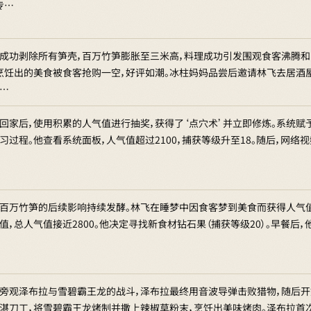
专…
成功剥除所有笋壳，百万竹笋膨胀至三米高，料理成功引发围观食客沸腾和
烹饪出的美食被食客抢购一空，好评如潮。冰柱妈妈品尝后邀请林飞去居酒
…
回家后，使用积累的人气值进行抽奖，获得了‘点穴术’并立即修炼。系统
习过程。他查看系统面板，人气值超过2100，捕获等级升至18。随后，网络
百万竹笋的后续影响持续发酵。林飞在睡梦中因食客梦到美食而获得人气
值，总人气值接近2800。他决定寻找新食材钻石果（捕获等级20）。早餐
旁观泽布拉与雪碧霸王龙的战斗，泽布拉最终用音波导弹击败猎物，随后开
湛刀工，将雪碧霸王龙烤制并撒上辣椒草粉末，烹饪出美味烤肉。泽布拉首