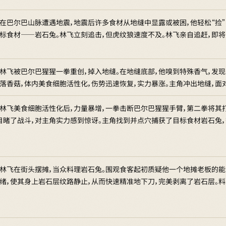
在巴尔巴山脉遭遇地震，地震后许多食材从地缝中显露或被困，他轻松“捡”
标食材——岩石兔。林飞立刻追击，但虎纹狼速度不及。林飞亲自追赶，即
林飞被巴尔巴猩猩一拳重创，掉入地缝。在地缝底部，他嗅到特殊香气，发现
落香菇，体内美食细胞活性化，伤势迅速恢复，实力暴涨。主角冲出地缝，面
林飞美食细胞活性化后，力量暴增，一拳击断巴尔巴猩猩手臂，第二拳将其打
目睹了战斗，对主角实力感到惊讶。主角找到并点穴捕获了目标食材岩石兔，
林飞在街头摆摊，当众料理岩石兔。围观食客起初质疑他一个地摊老板的能
绪，使其身上岩石层纹路静止，从而快速精准地下刀，完美剥离了岩石层。料理