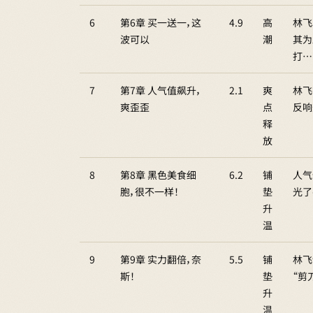
6
第6章 买一送一，这
4.9
高
林飞
波可以
潮
其为
打…
7
第7章 人气值飙升，
2.1
爽
林飞
爽歪歪
点
反响
释
放
8
第8章 黑色美食细
6.2
铺
人气
胞，很不一样！
垫
光了
升
温
9
第9章 实力翻倍，奈
5.5
铺
林飞
斯！
垫
“剪
升
温