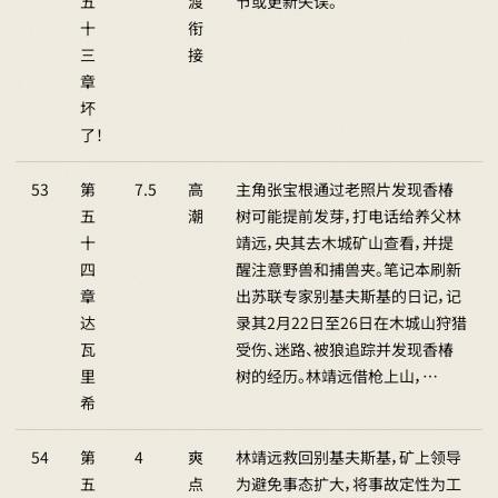
五
渡
节或更新失误。
十
衔
三
接
章
坏
了！
53
第
7.5
高
主角张宝根通过老照片发现香椿
五
潮
树可能提前发芽，打电话给养父林
十
靖远，央其去木城矿山查看，并提
四
醒注意野兽和捕兽夹。笔记本刷新
章
出苏联专家别基夫斯基的日记，记
达
录其2月22日至26日在木城山狩猎
瓦
受伤、迷路、被狼追踪并发现香椿
里
树的经历。林靖远借枪上山，…
希
54
第
4
爽
林靖远救回别基夫斯基，矿上领导
五
点
为避免事态扩大，将事故定性为工