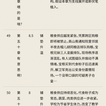
章
构，假设本章为支线展开或新伏笔
喂
植入。
的
是
啥？
49
第
8.5
铺
粮食供应越发紧张，凭票跨区购粮
五
垫
即将被禁止。高山南通知院里邻居
十
升
半夜去帽儿胡同粮店排队购粮。宝
章
温
根兄妹三人凌晨排队，现场秩序逐
有
渐混乱，有人试图插队并煽动不满
意
情绪。宝根买到代食粉子后迅速离
思
开，解卫军亮出公安身份震慑现
啊！
场，一个没带口袋的可疑男子仓
皇…
50
第
8
铺
粮食供应持续恶化，代食粉子成为
五
垫
常态，蔬菜、肉类供应进一步收紧。
十
升
学校为节省学生体力，改变了教学