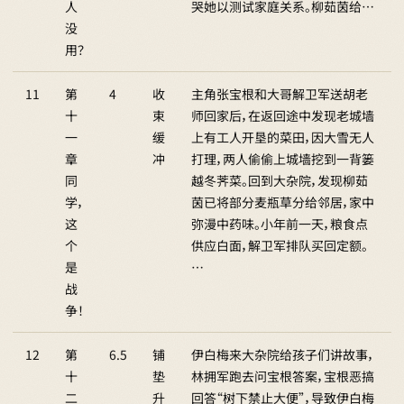
人
哭她以测试家庭关系。柳茹茵给…
没
用？
11
第
4
收
主角张宝根和大哥解卫军送胡老
十
束
师回家后，在返回途中发现老城墙
一
缓
上有工人开垦的菜田，因大雪无人
章
冲
打理，两人偷偷上城墙挖到一背篓
同
越冬荠菜。回到大杂院，发现柳茹
学，
茵已将部分麦瓶草分给邻居，家中
这
弥漫中药味。小年前一天，粮食点
个
供应白面，解卫军排队买回定额。
是
…
战
争！
12
第
6.5
铺
伊白梅来大杂院给孩子们讲故事，
十
垫
林拥军跑去问宝根答案，宝根恶搞
二
升
回答“树下禁止大便”，导致伊白梅