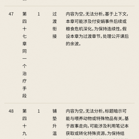
47
第
1
过
内容为空，无法分析。基于上下文，
四
渡
本章可能涉及付安娟事件后续或
十
衔
粮食危机深化。为保持连续性，假
七
接
设本章为过渡章节，处理公开课后
章
的余波。
同
一
个
治
疗
手
段
48
第
1
铺
内容为空，无法分析。标题暗示可
四
垫
能与喂养动物或特殊物品有关。基
十
升
于故事走向，可能涉及利用笔记本
九
温
获取或转化特殊资源。为保持结