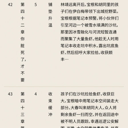
42
第
5
铺
林靖远离开后，宝根和胡同里的孩
四
垫
子们在伊白梅带领下出城挖野菜。
十
升
宝根根据笔记本预警，将小伙伴们
二
温
引至河边一个被雪水填满的沙坑，
章
那里因冰雪融化与河流短暂连通
你
而聚集了大量鱼虾。他趁无人时用
脏
笔记本收走坑中积水，露出坑底鱼
死
虾，然后招呼大家捡拾。收获颇
了，
丰…
才
不
要
43
第
4
收
孩子们在沙坑捡拾鱼虾，收获巨
四
束
大，宝根暗中用笔记本空间装走大
十
缓
部分。大春叫来胡同大人，众人将
三
冲
剩余鱼虾一扫而空，并在返回途中
章
被不明人员跟踪，幸遇巡逻公安解