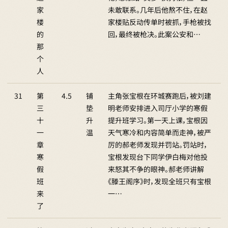
家
未敢联系。几年后他熬不住，在赵
楼
家楼贴反动传单时被抓，手枪被找
的
回，最终被枪决。此案公安和…
那
个
人
31
第
4.5
铺
主角张宝根在环城赛跑后，被刘建
三
垫
明老师安排进入司厅小学的寒假
十
升
提升班学习。第一天上课，宝根因
一
温
天气寒冷和内容简单而走神，被严
章
厉的郝老师发现并罚站。罚站时，
寒
宝根发现台下同学伊白梅对他投
假
来怒其不争的眼神。郝老师讲解
班
《滕王阁序》时，发现全班只有宝根
来
一…
了