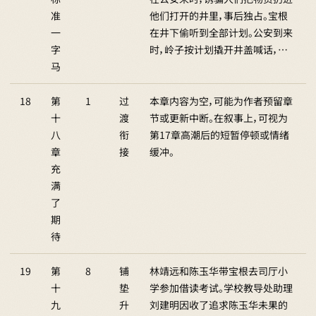
准
他们打开的井里，事后独占。宝根
一
在井下偷听到全部计划。公安到来
字
时，岭子按计划撬开井盖喊话，…
马
18
第
1
过
本章内容为空，可能为作者预留章
十
渡
节或更新中断。在叙事上，可视为
八
衔
第17章高潮后的短暂停顿或情绪
章
接
缓冲。
充
满
了
期
待
19
第
8
铺
林靖远和陈玉华带宝根去司厅小
十
垫
学参加借读考试。学校教导处助理
九
升
刘建明因收了追求陈玉华未果的