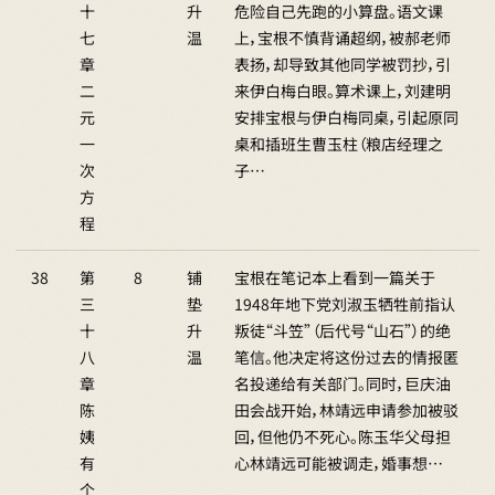
十
升
危险自己先跑的小算盘。语文课
七
温
上，宝根不慎背诵超纲，被郝老师
章
表扬，却导致其他同学被罚抄，引
二
来伊白梅白眼。算术课上，刘建明
元
安排宝根与伊白梅同桌，引起原同
一
桌和插班生曹玉柱（粮店经理之
次
子…
方
程
38
第
8
铺
宝根在笔记本上看到一篇关于
三
垫
1948年地下党刘淑玉牺牲前指认
十
升
叛徒“斗笠”（后代号“山石”）的绝
八
温
笔信。他决定将这份过去的情报匿
章
名投递给有关部门。同时，巨庆油
陈
田会战开始，林靖远申请参加被驳
姨
回，但他仍不死心。陈玉华父母担
有
心林靖远可能被调走，婚事想…
个