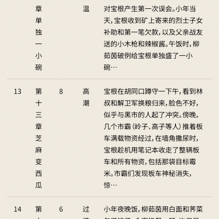
章
温
对宝根产生第一次误会。小年当
单
天，宝根收到矿上寄来的烈士子女
独
补助和第一笔欠款，以及父亲战友
一
送的小木枪和辣椒酱。午饭时，柳
小
茹茵破例给宝根单独盛了一小
碗
碗…
13
第
8
高
宝根在胡同口蹲守一下午，看到林
十
潮
叔和解卫军换粮归来，脸色不好，
三
似乎与黑市的人起了冲突。傍晚，
章
几个市霸（岭子、高子等人）推着板
芝
车满载物资经过，在墙角撒尿时，
麻
宝根趁机用笔记本收走了整辆板
变
车和所有物资，包括那袋目标霉
西
米。市霸们发现板车神秘消失，
瓜
惊…
14
第
6
过
小年夜晚饭，柳茹茵用白面和荠菜