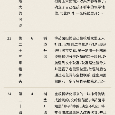
最
根用玉米面馒头收买大春等孩子，
大
确立了自己在孩子群中的领导地
的
位。与此同时，一条暗线展开：…
可
能
23
第
6
铺
柳茹茵担忧自己住校后家里无人
二
垫
打理。宝根通过老鼠洞（狗洞网络）
十
升
进行黑市交易，第一笔用十斤陈米
三
温
换得知识分子赵航的四十块钱。赵
章
航遇到发小耿磊，耿磊赠送猪骨头
猪
并透露了老鼠洞位置。耿磊随后也
骨
通过老鼠洞与宝根联系，提出用囤
头
积的八十多斤猪骨头换陈米，宝…
24
第
4
铺
宝根将转化得来的一块排骨伪装
二
垫
成捡到的，交给柳茹茵。柳茹茵得
十
升
知是“岭子”掉的，决定不归还，将
四
温
排骨做成菜给家人改善伙食，并让