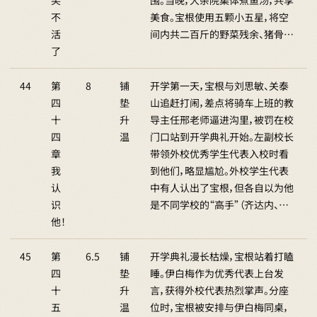
笑
围。当晚，大杂院集体煮鱼汤，共享
不
美食。宝根使用五颗小五星，将空
活
间内共二百斤的野菜残余、猪骨…
了
44
第
8
铺
开学第一天，宝根与刘思敏、关泰
四
垫
山追赶打闹，差点将骑车上班的教
十
升
导主任邢老师逼进沟里，被罚在校
四
温
门口站到开学典礼开始。左副校长
章
带领外校优秀学生代表入校时看
我
到他们，略显尴尬。外校学生代表
认
中有人认出了宝根，但各自以为他
识
是不同学校的“高手”（齐达内、…
他！
45
第
6.5
铺
开学典礼漫长枯燥，宝根站着打瞌
四
垫
睡。伊白梅作为优秀代表上台发
十
升
言，获得外校代表热烈掌声。分座
五
温
位时，宝根被安排与伊白梅同桌，