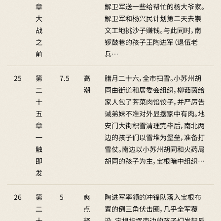
章
解卫军送一些给帮忙的杨大爷家。
大
解卫军和杨兴民计划第二天去崇
战
文工地挑沙子赚钱。与此同时，南
之
锣鼓巷的孩子王陶进军（退伍老
前
兵…
25
第
7.5
高
腊月二十六，全市扫雪。小苏州胡
二
潮
同由街道和居委会组织，柳茹茵给
十
家人包了荠菜肉馅饺子，并严厉告
五
诫弟妹不准对外显摆家中有肉。地
章
安门大街积雪清理完毕后，南北两
一
边的孩子们以雪堆为堡垒，准备打
触
雪仗。南边以小苏州胡同和火药局
即
胡同的孩子为主，宝根暗中组织…
发
26
第
5
爽
陶进军率领的冲锋队落入宝根布
二
点
置的倒三角伏击圈，几乎全军覆
十
释
没。宝根指挥南边的孩子们发起反