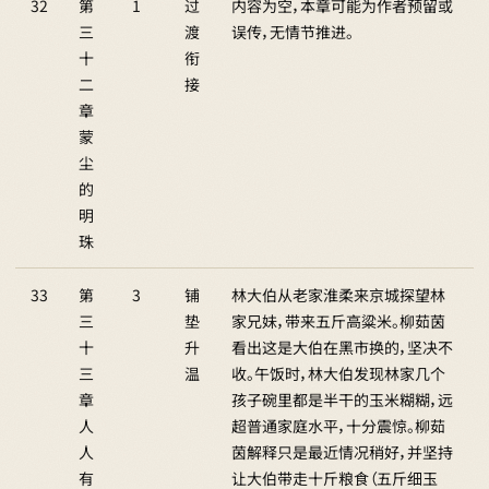
32
第
1
过
内容为空，本章可能为作者预留或
三
渡
误传，无情节推进。
十
衔
二
接
章
蒙
尘
的
明
珠
33
第
3
铺
林大伯从老家淮柔来京城探望林
三
垫
家兄妹，带来五斤高粱米。柳茹茵
十
升
看出这是大伯在黑市换的，坚决不
三
温
收。午饭时，林大伯发现林家几个
章
孩子碗里都是半干的玉米糊糊，远
人
超普通家庭水平，十分震惊。柳茹
人
茵解释只是最近情况稍好，并坚持
有
让大伯带走十斤粮食（五斤细玉