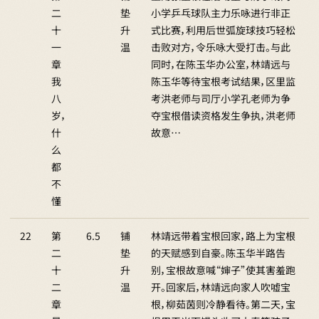
二
垫
小学乒乓球队主力乐咏进行非正
十
升
式比赛，利用后世弧旋球技巧轻松
一
温
击败对方，令乐咏大受打击。与此
章
同时，在陈玉华办公室，林靖远与
我
陈玉华等待宝根考试结果，区里监
八
考洪老师与司厅小学孔老师为争
岁，
夺宝根借读资格发生争执，洪老师
什
故意…
么
都
不
懂
22
第
6.5
铺
林靖远带着宝根回家，路上为宝根
二
垫
的天赋感到自豪。陈玉华半路告
十
升
别，宝根故意喊“婶子”使其害羞跑
二
温
开。回家后，林靖远向家人吹嘘宝
章
根，柳茹茵则冷静看待。第二天，宝