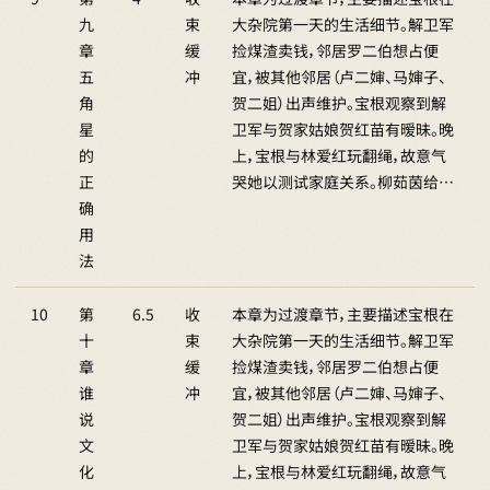
九
束
大杂院第一天的生活细节。解卫军
章
缓
捡煤渣卖钱，邻居罗二伯想占便
五
冲
宜，被其他邻居（卢二婶、马婶子、
角
贺二姐）出声维护。宝根观察到解
星
卫军与贺家姑娘贺红苗有暧昧。晚
的
上，宝根与林爱红玩翻绳，故意气
正
哭她以测试家庭关系。柳茹茵给…
确
用
法
10
第
6.5
收
本章为过渡章节，主要描述宝根在
十
束
大杂院第一天的生活细节。解卫军
章
缓
捡煤渣卖钱，邻居罗二伯想占便
谁
冲
宜，被其他邻居（卢二婶、马婶子、
说
贺二姐）出声维护。宝根观察到解
文
卫军与贺家姑娘贺红苗有暧昧。晚
化
上，宝根与林爱红玩翻绳，故意气