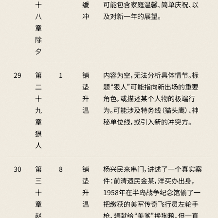
十
缓
可能包含家庭温馨、简单庆祝、以
八
冲
及对新一年的展望。
章
除
夕
29
第
1
铺
内容为空，无法分析具体情节。标
二
垫
题“狠人”可能指向新出场的重要
十
升
角色，或描述某个人物的极端行
九
温
为。可能涉及特务线（猫头鹰）、神
章
秘单位线，或引入新的冲突方。
狠
人
30
第
8
铺
杨兴民来串门，讲述了一个真实案
三
垫
件：前清遗民金某，洋买办出身，
十
升
1958年在半岛战争纪念馆偷了一
章
温
把缴获的美军传奇飞行员左轮手
赵
枪，想献给“美爹”换狗粮，但一直