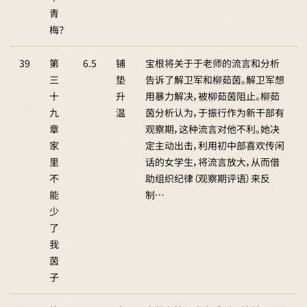
青
梅？
39
第
6.5
铺
宝根将关于于老师的流言和分析
三
垫
告诉了解卫军和柳茹茵。解卫军想
十
升
用暴力解决，被柳茹茵阻止。柳茹
九
温
茵分析认为，于振行作为新干部有
章
观察期，这种流言对他不利。她决
家
定主动出击，利用初中部喜欢传闲
里
话的女学生，将流言放大，从而借
不
助组织纪律（观察期评语）来反
能
制…
少
了
我
茵
子