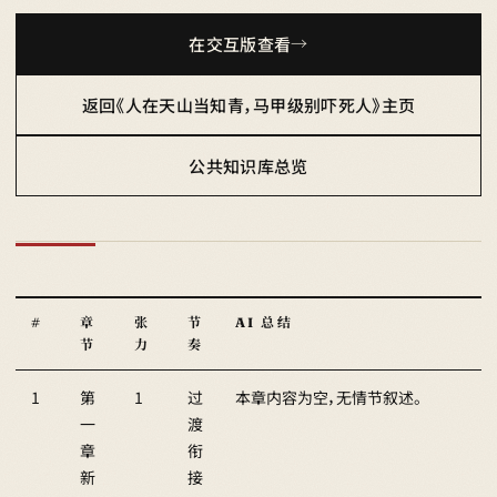
在交互版查看
返回《人在天山当知青，马甲级别吓死人》主页
公共知识库总览
#
章
张
节
AI 总结
节
力
奏
1
第
1
过
本章内容为空，无情节叙述。
一
渡
章
衔
新
接