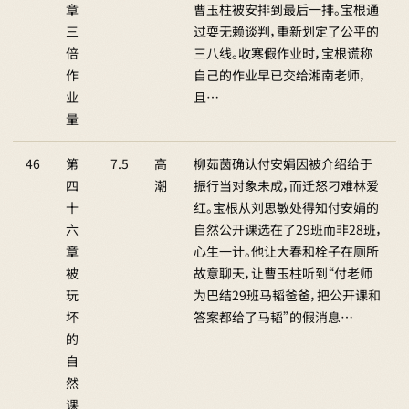
章
曹玉柱被安排到最后一排。宝根通
三
过耍无赖谈判，重新划定了公平的
倍
三八线。收寒假作业时，宝根谎称
作
自己的作业早已交给湘南老师，
业
且…
量
46
第
7.5
高
柳茹茵确认付安娟因被介绍给于
四
潮
振行当对象未成，而迁怒刁难林爱
十
红。宝根从刘思敏处得知付安娟的
六
自然公开课选在了29班而非28班，
章
心生一计。他让大春和栓子在厕所
被
故意聊天，让曹玉柱听到“付老师
玩
为巴结29班马韬爸爸，把公开课和
坏
答案都给了马韬”的假消息…
的
自
然
课