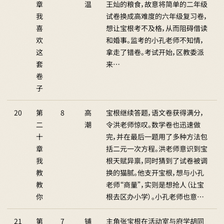
章
温
王灿的粮食，故意将简单的二年级
我
试卷换成高难度的六年级复习卷，
喜
想让宝根考不及格，从而阻碍借读
欢
和婚事。监考的小孔老师不知情，
这
拿走了错卷。考试开始，区教委派
套
来…
卷
子
20
第
8
高
宝根继续答题，语文卷获得满分，
二
潮
令洪老师惊叹。数学卷也迅速做
十
完，并在最后一题用了多种方法包
章
括二元一次方程。洪老师意识到宝
我
根天赋异禀，同时猜到了试卷被调
教
换的猫腻。他支开宝根，想与小孔
教
老师“商量”，实则是想抢人（让宝
你
根去区办小学）。小孔老师也意…
21
第
7
铺
主角张宝根在活动室与府学胡同