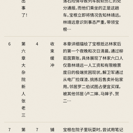
出
落石险情导致列车脱轨伤亡的处
事
分通报，而他们乘坐的正是这趟
了！
车。宝根立即将情况告知林靖远。
林靖远意识到事态严重，带领宝
根…
6
第
4
收
本章详细描绘了宝根抵达林家后
六
束
的第一个夜晚和次日清晨。通过柳
章
缓
茹茵算账，具体展现了林家六口人
大
冲
仅靠林靖远一人工资和有限粮票
杂
度日的极端贫困现状。解卫军通过
院
从电厂捡煤渣、挑拣后售卖补贴家
新
用。邻居罗二伯试图占便宜买煤，
人
被其他邻居（卢二婶、马婶子、贺
张
二…
老
三
7
第
7
铺
宝根在院子里玩耍时，尝试用笔记