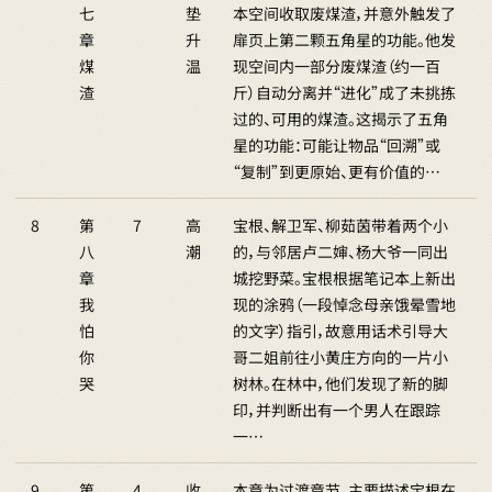
七
垫
本空间收取废煤渣，并意外触发了
章
升
扉页上第二颗五角星的功能。他发
煤
温
现空间内一部分废煤渣（约一百
渣
斤）自动分离并“进化”成了未挑拣
过的、可用的煤渣。这揭示了五角
星的功能：可能让物品“回溯”或
“复制”到更原始、更有价值的…
8
第
7
高
宝根、解卫军、柳茹茵带着两个小
八
潮
的，与邻居卢二婶、杨大爷一同出
章
城挖野菜。宝根根据笔记本上新出
我
现的涂鸦（一段悼念母亲饿晕雪地
怕
的文字）指引，故意用话术引导大
你
哥二姐前往小黄庄方向的一片小
哭
树林。在林中，他们发现了新的脚
印，并判断出有一个男人在跟踪
一…
9
第
4
收
本章为过渡章节，主要描述宝根在