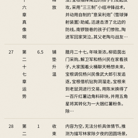
六
放
攻，采用“三三制”小组冲锋战术，
章
并动用自制的“意呆利炮”（雪球弹
真
射装置）助威，迅速击溃了北边的
像
防线。南锣鼓巷的孩子们惨败。陶
啊
进军回家哭泣。其父老陶与战友…
27
第
6.5
铺
腊月二十七，年味渐浓。柳茹茵出
二
垫
门采购，解卫军和杨兴民在家看孩
十
升
子，大家围着火桶聊天畅想未来，
七
温
宝根调侃杨兴民像武大郎引发追
章
逐，宝根借机钻狗洞溜走。宝根来
运
到老鼠洞进行交易，用陈米换得了
势
一百斤红薯边角料碎块，并用五角
星将其转化为一大捆红薯粉条。
除…
28
第
1
收
内容为空，无法分析具体情节。推
二
束
测为描写林家除夕夜的团圆场景，