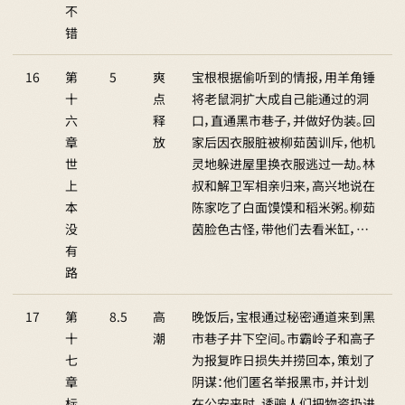
不
错
16
第
5
爽
宝根根据偷听到的情报，用羊角锤
十
点
将老鼠洞扩大成自己能通过的洞
六
释
口，直通黑市巷子，并做好伪装。回
章
放
家后因衣服脏被柳茹茵训斥，他机
世
灵地躲进屋里换衣服逃过一劫。林
上
叔和解卫军相亲归来，高兴地说在
本
陈家吃了白面馍馍和稻米粥。柳茹
没
茵脸色古怪，带他们去看米缸，…
有
路
17
第
8.5
高
晚饭后，宝根通过秘密通道来到黑
十
潮
市巷子井下空间。市霸岭子和高子
七
为报复昨日损失并捞回本，策划了
章
阴谋：他们匿名举报黑市，并计划
标
在公安来时，诱骗人们把物资扔进