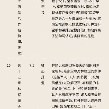
十
渡
包了饺子，全家饱餐一顿。次日早
四
衔
上，柳茹茵整理粮食时，震惊地发
章
接
现林叔昨天换回的“粗粮”口袋里
八
竟然是六十斤白面和十斤稻米（实
岁
为宝根调换）。她急忙掩饰，并支开
钻
宝根和弟妹。宝根则借口和胡同孩
狗
子钻狗洞认证，实际目的是勘…
洞，
正
常！
15
第
7.5
铺
林靖远和解卫军去火药局胡同陈
十
垫
家相亲。陈家父母对林靖远的条件
五
升
（退伍军人、工人、即将提干、铁路
章
温
局借房）以及解卫军、柳茹茵的未
林
来前景（当兵、上中专）感到满意，
家
认为林家底子不错。媒人和陈母在
底
厨房准备午饭，打开林靖远送来的
子
口袋，震惊地发现二十斤“玉…