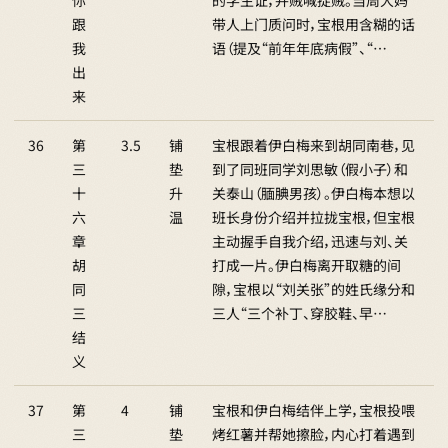
你
的学生证，并贼喊捉贼。当周大妈
跟
带人上门质问时，宝根用含糊的话
我
语（提及“前年年底病假”、“…
出
来
36
第
3.5
铺
宝根跟着伊白梅来到胡同南巷，见
三
垫
到了同班同学刘思敏（假小子）和
十
升
关泰山（腼腆男孩）。伊白梅本想以
六
温
班长身份介绍并拉拢宝根，但宝根
章
主动握手自我介绍，迅速与刘、关
胡
打成一片。伊白梅离开取糖的间
同
隙，宝根以“刘关张”的姓氏缘分和
三
三人“三个补丁、穿胶鞋、早…
结
义
37
第
4
铺
宝根和伊白梅结伴上学，宝根投喂
三
垫
烤红薯并帮她擦脸，内心打着遇到