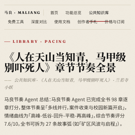
首页
功能总览
公共知识库
免费工具
深度对比
使用文档
创作者手札
价格与订阅
LIBRARY · PACING
《人在天山当知青，马甲级
别吓死人》章节节奏全景
公共知识库 · 《人在天山当知青，马甲级别吓死人》 · 兰若寺
小妖
马良节奏 Agent 总结：马良节奏 Agent 已完成全书 98 章逐
章打分，整体节奏呈「多线并行，案件收束与校园新篇开启」，
情绪曲线为「高峰-低谷-回升-平稳-再高峰」，综合节奏评分
7.6/10，全书可拆为 27 条故事弧（如「矿区风波与启程」）。