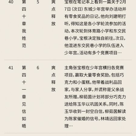
40
第
5
爽
宝根在笔记本上看到一篇关于2月
四
点
7日（次日）东城少年宫举办活动并
十
释
有零食奖品的日记。他向刘建明打
章
放
听，得知这是各小学轮流参加的活
我
动，本次轮到体育路小学和东交民
姓
巷小学。宝根决定独自前往。次日，
范
他混进东交民巷小学的队伍进入
少年宫。活动有多个竞赛项目…
41
第
6
爽
主角张宝根在少年宫横扫各竞赛
四
点
项目，赢取大量零食奖励，包括巧
十
释
克力和小蛋糕。他带着战利品回
一
放
家，与家人分享，并谎称是父亲战
章
友所赠。柳茹茵计划将部分巧克力
见
送给陈玉华以巩固关系。同时，陈
信
玉华收到一封空白信，柳茹茵解读
如
为陈家催婚的信号。林靖远回家处
晤
理…