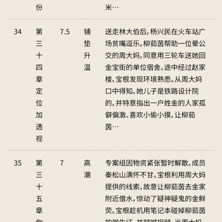
份
米…
34
第
7.5
铺
送走林大伯后，杨兴民在火车站广
三
垫
场贫嘴逗乐。柳茹茵帮助一位晕公
十
升
交的周大妈，同意用三轮车送她回
四
温
金宝街的单位宿舍。途中经过赵家
章
楼，宝根发现环境熟悉。从周大妈
定
口中得知，她儿子是铁路设计院
位
的，并特意指出一户姓金的人家孤
加
僻偏激、喜欢小偷小摸，让柳茹
透
茵…
视
35
第
7
高
专案组因物资紧张暂时解散，成员
三
潮
秦松山满怀不甘。宝根利用周大妈
十
提供的线索，故意让柳茹茵去金家
五
附近借水，惊动了疑神疑鬼的金鲜
章
荧。宝根趁机用笔记本碰掉柳茹茵