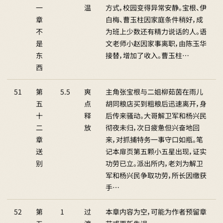
一
温
方式，校园变得异常安静。宝根、伊
章
白梅、曹玉柱因家庭条件稍好，成
不
为班上少数还有精力说话的人。语
是
文老师小赵因家事离职，由陈玉华
东
接替，增加了收入。曹玉柱…
西
51
第
5.5
爽
主角张宝根与二姐柳茹茵在雨儿
五
点
胡同粮店买到粗粮后迅速离开，身
十
释
后传来骚动。大哥解卫军和杨兴民
二
放
彻夜未归，次日疲惫但兴奋地回
章
来，对抓捕特务一事守口如瓶。笔
送
记本扉页第五颗小五星出现，证实
别
功劳已立。派出所内，老刘为解卫
军和杨兴民争取功劳，所长因缴获
手…
52
第
1
过
本章内容为空，可能为作者预留章