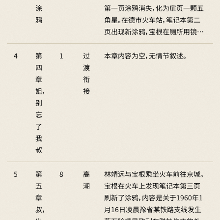
涂
第一页涂鸦消失，化为扉页一颗五
鸦
角星。在德市火车站，笔记本第二
页出现新涂鸦，宝根在厕所用镜…
4
第
1
过
本章内容为空，无情节叙述。
四
渡
章
衔
姐，
接
别
忘
了
我
叔
5
第
8
高
林靖远与宝根乘坐火车前往京城。
五
潮
宝根在火车上发现笔记本第三页
章
刷新了涂鸦，内容是关于1960年1
叔，
月16日凌晨豫省某铁路支线发生