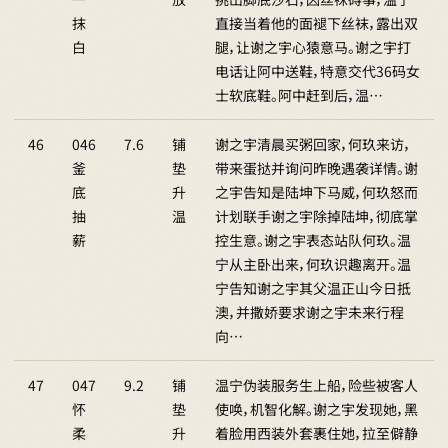
抹
直接当着他的面褪下丝袜，露出双
白
腿，让谢之宇心猿意马。谢之宇打
电话让阿中送鞋，特意交代36码女
士软底鞋。阿中赶到后，温…
46
046
7.6
铺
谢之宇清晨买粥回家，何玖来访，
釜
垫
带来蛋挞并询问昨晚遇袭详情。谢
底
升
之宇告知是陆坤下马威，何玖怒而
抽
温
计划联手谢之宇除掉陆坤，彻底掌
薪
控生意。谢之宇表态站队何玖。温
宁从主卧出来，何玖识趣离开。温
宁告知谢之宇其父温正山今日抵
澳，并撒娇要求谢之宇未来行程
向…
47
047
9.2
铺
温宁伪装服务生上船，险些被客人
怀
垫
使唤，机智化解。谢之宇发现她，黑
柔
升
着脸用西装外套裹住她，拉至僻静