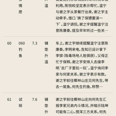
情
温
利用。陈悦皎坚定表示帮忙。温宁
愿
与谢之宇从茶餐厅出来，谢之宇主
动牵手，借口‘换了保镖要演一
下’。温宁调侃。谢之宇提醒温宁注
意陈康泰，提及早年听过一些关…
60
060
7.3
铺
车上，谢之宇继续提醒温宁注意陈
钓
垫
康泰。李明来电，告知已设计拿下
鱼
升
李铎（吸毒场地人赃俱获），父母正
温
忙于保释。谢之宇安排人去接李
明‘去厂子里玩一玩’。温宁询问李
家与何家关系，谢之宇表示有数。
谢之宇前往椰林山庄见何先生，带
去一尾鱼。何先生钓鱼，称赞…
61
试
7.6
铺
谢之宇前往椰林山庄向何先生汇
探
垫
报李家兄弟内斗情况，并暗示陆坤
升
可能有二心，搅浑三方关系。何先