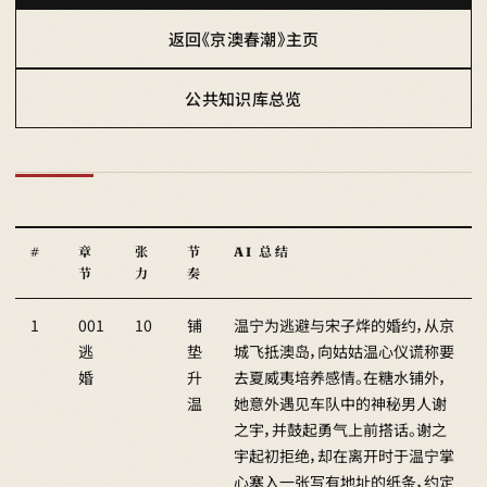
返回《京澳春潮》主页
公共知识库总览
#
章
张
节
AI 总结
节
力
奏
1
001
10
铺
温宁为逃避与宋子烨的婚约，从京
逃
垫
城飞抵澳岛，向姑姑温心仪谎称要
婚
升
去夏威夷培养感情。在糖水铺外，
温
她意外遇见车队中的神秘男人谢
之宇，并鼓起勇气上前搭话。谢之
宇起初拒绝，却在离开时于温宁掌
心塞入一张写有地址的纸条，约定