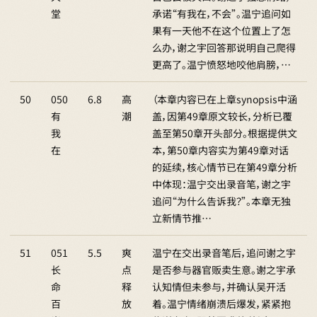
堂
承诺“有我在，不会”。温宁追问如
果有一天他不在这个位置上了怎
么办，谢之宇回答那说明自己爬得
更高了。温宁愤怒地咬他肩膀，…
50
050
6.8
高
（本章内容已在上章synopsis中涵
有
潮
盖，因第49章原文较长，分析已覆
我
盖至第50章开头部分。根据提供文
在
本，第50章内容实为第49章对话
的延续，核心情节已在第49章分析
中体现：温宁交出录音笔，谢之宇
追问“为什么告诉我？”。本章无独
立新情节推…
51
051
5.5
爽
温宁在交出录音笔后，追问谢之宇
长
点
是否参与器官贩卖生意。谢之宇承
命
释
认知情但未参与，并确认吴开活
百
放
着。温宁情绪崩溃后爆发，紧紧抱