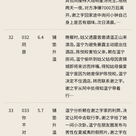
宾包间接待大陆明星汤先生，陪玩
两天一夜，对方净赚7000万后离
开。谢之宇回家途中询问小钟自己
身上是否有烟味。次日清晨，…
32
032
6.4
铺
晚餐时，姑父透露曾邀请温正山来
同
垫
澳岛，温宁为避免暴露主动提出住
居
升
酒店。陈悦皎害怕父亲，赖在温宁
温
房间。温宁偷听到姑父姑母因袁锦
城即将来访而拌嘴，得知姑母偏爱
温宁是因为她曾保护陈悦皎。温宁
决定不住酒店，转而联系谢之宇。
谢之宇从阿中处得知温宁带着
行…
33
033
5.7
铺
温宁分析赖在谢之宇家的利弊，决
你
垫
定让阿中去取行李。谢之宇给了她
不
升
一间小次卧。温宁在朋友圈发布与
对
温
男性在夏威夷的假照片。谢之宇在