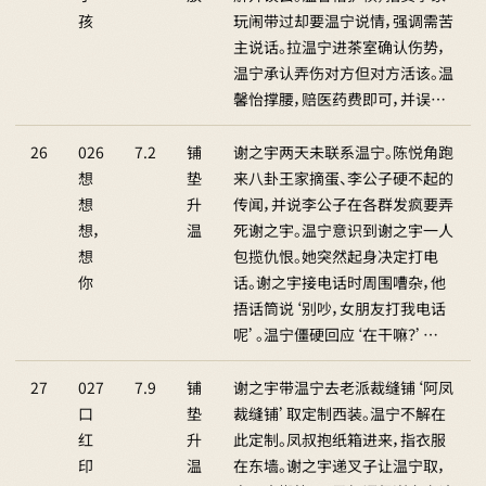
孩
玩闹带过却要温宁说情，强调需苦
主说话。拉温宁进茶室确认伤势，
温宁承认弄伤对方但对方活该。温
馨怡撑腰，赔医药费即可，并误…
26
026
7.2
铺
谢之宇两天未联系温宁。陈悦角跑
想
垫
来八卦王家摘蛋、李公子硬不起的
想
升
传闻，并说李公子在各群发疯要弄
想，
温
死谢之宇。温宁意识到谢之宇一人
想
包揽仇恨。她突然起身决定打电
你
话。谢之宇接电话时周围嘈杂，他
捂话筒说‘别吵，女朋友打我电话
呢’。温宁僵硬回应‘在干嘛？’…
27
027
7.9
铺
谢之宇带温宁去老派裁缝铺‘阿凤
口
垫
裁缝铺’取定制西装。温宁不解在
红
升
此定制。凤叔抱纸箱进来，指衣服
印
温
在东墙。谢之宇递叉子让温宁取，