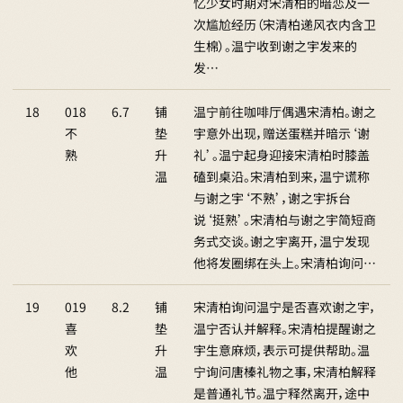
忆少女时期对宋清柏的暗恋及一
次尴尬经历（宋清柏递风衣内含卫
生棉）。温宁收到谢之宇发来的
发…
18
018
6.7
铺
温宁前往咖啡厅偶遇宋清柏。谢之
不
垫
宇意外出现，赠送蛋糕并暗示‘谢
熟
升
礼’。温宁起身迎接宋清柏时膝盖
温
磕到桌沿。宋清柏到来，温宁谎称
与谢之宇‘不熟’，谢之宇拆台
说‘挺熟’。宋清柏与谢之宇简短商
务式交谈。谢之宇离开，温宁发现
他将发圈绑在头上。宋清柏询问…
19
019
8.2
铺
宋清柏询问温宁是否喜欢谢之宇，
喜
垫
温宁否认并解释。宋清柏提醒谢之
欢
升
宇生意麻烦，表示可提供帮助。温
他
温
宁询问唐榛礼物之事，宋清柏解释
是普通礼节。温宁释然离开，途中