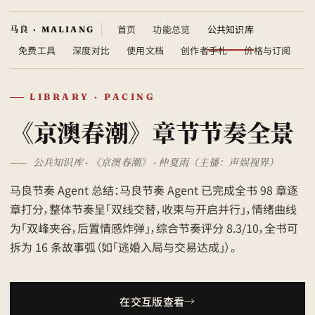
首页
功能总览
公共知识库
免费工具
深度对比
使用文档
创作者手札
价格与订阅
LIBRARY · PACING
《京澳春潮》章节节奏全景
公共知识库 · 《京澳春潮》 · 仲夏雨（主播：声娱视界）
马良节奏 Agent 总结：马良节奏 Agent 已完成全书 98 章逐
章打分，整体节奏呈「双线交替，收束与开启并行」，情绪曲线
为「双峰夹谷，后置情感炸弹」，综合节奏评分 8.3/10，全书可
拆为 16 条故事弧（如「逃婚入局与交易达成」）。
在交互版查看