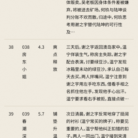
体贩卖。吴老板因身体条件差被嫌
弃，将被送去矿场。何玖与陆坤谈
判分账不欢而散。归途中，何玖思
考用谢之宇替代陆坤的可行性
及…
38
038
4.3
爽
三天后，谢之宇返回澳岛家中。温
房
点
宁佯装生气，称房主失踪。谢之宇
东
释
配合表演，讨要绿豆沙。温宁发现
小
放
冰箱里未动的绿豆沙，承认自己每
姐
天去买。两人拌嘴间，温宁注意到
谢之宇用左手吃东西，借看手相之
名抓住他左手，发现他手心出汗。
温宁要求看右手被拒，直接点破…
39
039
5.7
铺
次日清晨，谢之宇反常地穿了挺阔
春
垫
的衬衫（温宁常买的牌子），称要见
潮
升
重要的人。温宁帮他纠正扣错的扣
深
温
子。两人一同出门，温宁接到宋清