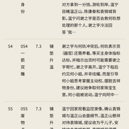
身
对方拿到一分钱。游轮到岸，温宁
份
目睹温正山、陈康泰和袁锦城背
影。温宁问谢之宇是否会救何玖想
处理的那个人，谢之宇冷淡回
答‘我…
54
054
7.3
铺
谢之宇与何玖冲突后，何玖表示货
一
垫
（器官）还需养着，等买主身体指标
箭
升
达标，并暗示出货时可能需要谢之
双
温
宇帮忙。谢之宇离开。温宁下船后
雕
约见何小姐，并非炫耀，而是引导
何小姐思考掌握主动权，摆脱吉祥
物身份，建议她争取何家珠宝生
意。何小姐被说动。温宁向阿中…
55
055
7.3
铺
温宁回家观看监控录像，确认袁锦
废
垫
城与温正山会面细节。温正山慈祥
物
升
对待袁锦城，提议收为干儿子，安