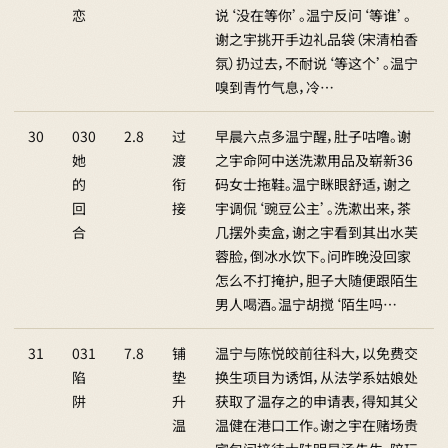
恋
说‘没在等你’。温宁反问‘等谁’。
谢之宇挑开手边礼品袋（宋清柏香
氛）扔过去，不耐说‘等这个’。温宁
嗅到青竹气息，冷…
30
030
2.8
过
早晨六点多温宁醒，肚子咕噜。谢
她
渡
之宇命阿中送洗漱用品及崭新36
的
衔
码女士拖鞋。温宁眯眼舒适，谢之
回
接
宇调侃‘豌豆公主’。洗漱出来，茶
合
几摆外卖盒，谢之宇看到其出水芙
蓉脸，倒冰水饮下。问昨晚没回家
怎么不打掩护，胆子大随便跟陌生
男人喝酒。温宁胡搅‘陌生吗…
31
031
7.8
铺
温宁与陈悦皎前往科大，以免费交
陷
垫
换生项目为诱饵，从法学系姑娘处
阱
升
获取了温存之的申请表，得知其父
温
温健在港口工作。谢之宇在赌场贵