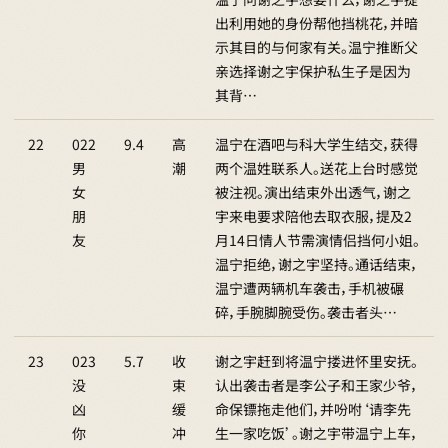
出利用她的身份帮他挡桃花，并暗
示其目的与何家有关。温宁推断父
亲选择谢之宇保护私生子是因为
其背…
22
022
9.4
高
温宁在酒吧与科大学生结交，获得
男
潮
两个温姓联系人。送花上台时感觉
女
被注视。演出结束外出透气，谢之
朋
宇来电要求陪他去取衣服，提及2
友
月14日情人节需演情侣挡何小姐。
温宁拒绝，谢之宇坚持。通话结束，
温宁遭两辆机车袭击，手机被碾
碎，手腕脚腕受伤。袭击者头…
23
023
5.7
收
谢之宇赶到将温宁搂进怀里安抚。
没
束
认出袭击者是李公子和王家少爷，
凶
缓
命保镖拖走他们，并吩咐‘请李先
你
冲
生一家吃饭’。谢之宇带温宁上车，