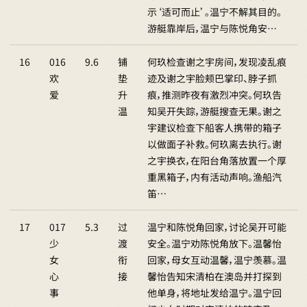
示‘适可而止’。温宁不解其目的。
游艇靠岸后，温宁与陈悦角安…
16
016
9.6
铺
何玖检查谢之宇房间，发现凌乱痕
欢
垫
迹及谢之宇脸颊巴掌印、脖子抓
爱
升
痕，推测昨夜有激烈冲突。何玖告
温
知吴开失踪，游艇搜查无果。谢之
宇建议检查下船客人携带的箱子
以做面子补救。何玖离去执行。谢
之宇换衣，在阳台角落放置一个厚
重黑箱子，内有活动声响。渔船汽
笛…
17
017
5.3
过
温宁和陈悦角回家，讨论吴开可能
少
渡
安全。温宁劝陈悦角放下。温馨怡
女
衔
回家，母女互动温馨，温宁羡慕。温
心
接
馨怡告知宋清柏在澳岛并打探到
事
他单身，将地址发给温宁。温宁回