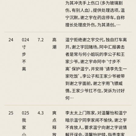
为其冲洗手上伤口（多为玻璃割
伤，有别人血）。提供处理选项，温
宁沉默。谢之宇在药店停车，自称
擅长处理皮外伤，为其清创。…
24
024
7.2
高
温宁拒绝谢之宇交代，独自打车离
寸
潮
开。谢之宇回赌场，阿中汇报袭击
步
者是常与何小姐玩的李公子和王
不
家少爷。谢之宇命阿中‘寸步不
离
离’保护温宁，并安排‘请李先生一
家吃饭’。李公子和王家少爷被带
到谢之宇面前，谢之宇用飞镖威
慑。王家少爷扛不住，哭诉为讨好
何…
25
025
4.3
爽
李太太上门陈家，对温馨怡和温宁
我
点
暗示温宁同李家闹不愉快，谢之宇
家
释
不肯放人，要求温宁向谢之宇说情
小
放
解开误会。温馨怡护犊，指责李家