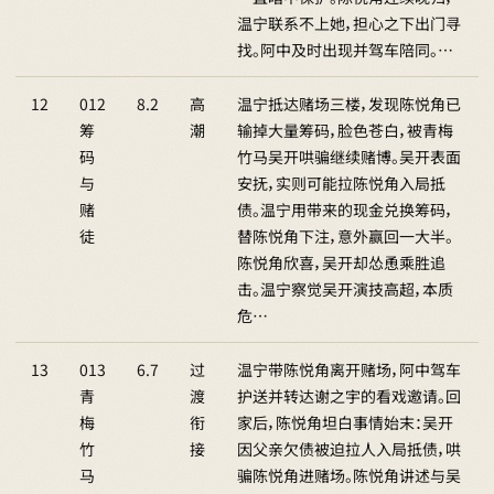
温宁联系不上她，担心之下出门寻
找。阿中及时出现并驾车陪同。…
12
012
8.2
高
温宁抵达赌场三楼，发现陈悦角已
筹
潮
输掉大量筹码，脸色苍白，被青梅
码
竹马吴开哄骗继续赌博。吴开表面
与
安抚，实则可能拉陈悦角入局抵
赌
债。温宁用带来的现金兑换筹码，
徒
替陈悦角下注，意外赢回一大半。
陈悦角欣喜，吴开却怂恿乘胜追
击。温宁察觉吴开演技高超，本质
危…
13
013
6.7
过
温宁带陈悦角离开赌场，阿中驾车
青
渡
护送并转达谢之宇的看戏邀请。回
梅
衔
家后，陈悦角坦白事情始末：吴开
竹
接
因父亲欠债被迫拉人入局抵债，哄
马
骗陈悦角进赌场。陈悦角讲述与吴