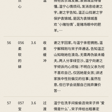
点
温
排他去京城发展。袁锦城显得懵
心
懂。温宁心情烦闷，发消息给谢之
宇。谢之宇告知，温正山找谢之宇
保护袁锦城，是因为袁锦城喜
欢‘小赌怡情’，是赌场眼中的肥
羊，…
56
056
3.6
收
谢之宇回家，与温宁亲密拥抱。温
柔
束
宁解释刚与宋子烨通话，告知温正
软
缓
山知晓她在澳岛，无需再伪装未婚
的
冲
夫。两人分享绿豆沙。温宁向谢之
蚌
宇倾诉内心烦恼：不明白父亲为何
不喜欢自己，仅因她是女孩；讲述
家族中性别偏见的往事；虽然在
意，但已学会说服自己抛弃廉价
答…
57
057
3.6
过
温宁在洗手间偷偷咨询宋子烨‘爱
宝
渡
情是什么’，宋子烨给出粗暴定