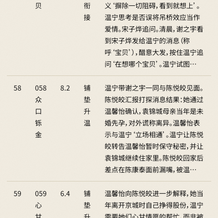
贝
衔
义‘摒除一切阻碍，看到就想上’。
接
温宁思考是否误将吊桥效应当作
爱情。宋子烨追问。清晨，谢之宇看
到宋子烨发给温宁的消息（称
呼‘宝贝’），醋意大发，按住温宁追
问‘在想哪个宝贝’。温宁试图…
58
058
8.2
铺
温宁带谢之宇一同与陈悦皎见面。
众
垫
陈悦皎汇报打探消息结果：她通过
口
升
温馨怡确认，袁锦城母亲当年是未
铄
温
婚先孕，对外谎称离异。温馨怡表
金
示与温宁‘立场相通’。温宁让陈悦
皎转告温馨怡暂时保守秘密，并让
袁锦城继续住家里。陈悦皎回家后
差点在陈康泰面前漏嘴，被温…
59
059
6.4
铺
温馨怡向陈悦皎进一步解释，她当
心
垫
年离开京城时自己挣得股份，温宁
甘
升
需要她们心甘情愿的帮忙，而非被