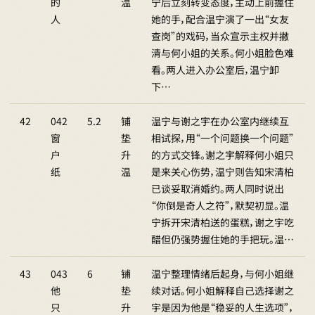
的
温
宁后立刻转变态度，主动上前握住
人
她的手，配合温宁演了一出“女友
查岗”的戏码，当众宣示主权并撇
清与何小姐的关系。何小姐脸色难
看。两人进入办公室后，温宁卸
下…
42
042
5.2
铺
温宁与谢之宇在办公室内继续互
窗
垫
相试探，用“一个问题换一个问题”
户
升
的方式交锋。谢之宇解释何小姐只
纸
温
是来关心伤势，温宁则告知宋清柏
已谈妥取消婚约。两人同时说出
“你倒是奇人之符”，默契初显。温
宁拆开宋清柏送的蛋糕，谢之宇吃
醋但仍强势握住她的手把玩。温…
43
043
6
铺
温宁整理情绪后起身，与何小姐继
他
垫
续对话。何小姐解释自己选择谢之
只
升
宇是因为他是“稳妥的人生选项”，