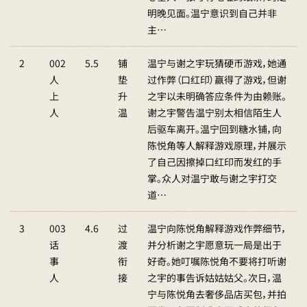
明晚见面。温宁意识到自己并非
主…
2
002
5.5
铺
温宁与谢之宇玩猜硬币游戏，她通
人
垫
过作弊（口红印）赢得了游戏，但谢
上
升
之宇以未明确答应条件为由赖账。
人
温
谢之宇警告温宁别太相信陌生人
后驱车离开。温宁回到糖水铺，向
陈悦角等人解释游戏原理，并展示
了自己因擦掉口红印而发红的手
掌。众人对温宁敢与谢之宇打交
道…
3
003
4.6
过
温宁向陈悦角解释游戏作弊细节，
话
渡
并分析谢之宇愿意玩一局是出于
事
衔
好奇。她叮嘱陈悦角不要将打听谢
人
接
之宇的事告诉姑姑姑父。次日，温
宁与陈悦角去奢侈品店买包，并拍