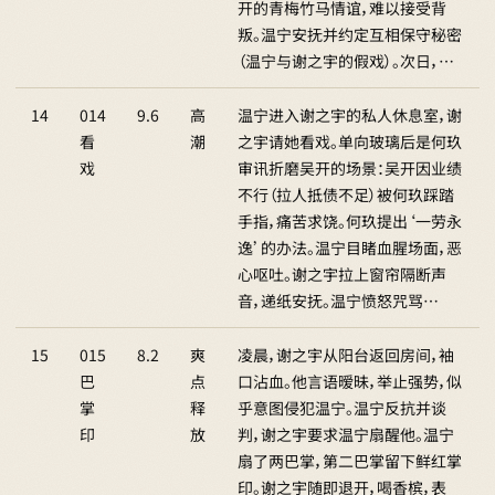
开的青梅竹马情谊，难以接受背
叛。温宁安抚并约定互相保守秘密
（温宁与谢之宇的假戏）。次日，…
14
014
9.6
高
温宁进入谢之宇的私人休息室，谢
看
潮
之宇请她看戏。单向玻璃后是何玖
戏
审讯折磨吴开的场景：吴开因业绩
不行（拉人抵债不足）被何玖踩踏
手指，痛苦求饶。何玖提出‘一劳永
逸’的办法。温宁目睹血腥场面，恶
心呕吐。谢之宇拉上窗帘隔断声
音，递纸安抚。温宁愤怒咒骂…
15
015
8.2
爽
凌晨，谢之宇从阳台返回房间，袖
巴
点
口沾血。他言语暧昧，举止强势，似
掌
释
乎意图侵犯温宁。温宁反抗并谈
印
放
判，谢之宇要求温宁扇醒他。温宁
扇了两巴掌，第二巴掌留下鲜红掌
印。谢之宇随即退开，喝香槟，表