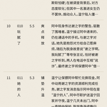
欺软怕硬；在被调查背景后，对方
态度软化；但其中一名激进女生仍
不罢休，煽动众人。温宁陷入僵…
10
010
5.5
爽
阿中现身传达谢之宇的警告，驱散
玩
点
了围堵者。温宁接过阿中递来的、
腻
释
仍在通话中的手机，与谢之宇对
了
放
话。她先是抱怨对方给自己惹麻
烦，随后为脱身故意说“谢之宇啊，
我玩腻了”等夸张言论，恰好被谢
之宇听到。两人在电话中互相“讹
诈”，最终谢之宇将保镖阿中“借…
11
011
5.3
铺
温宁让保镖阿中帮忙兑换现金，阿
她
垫
中动用谢之宇的资源顺利完成任
的
升
务。谢之宇发消息指示阿中现在是
人
温
“温宁的人”，阿中尽职护送温宁回
家并守夜。温宁几天未出门，阿中
一直暗中保护。陈悦角连续晚归，