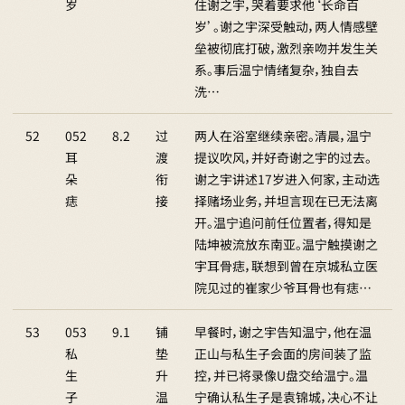
岁
住谢之宇，哭着要求他‘长命百
岁’。谢之宇深受触动，两人情感壁
垒被彻底打破，激烈亲吻并发生关
系。事后温宁情绪复杂，独自去
洗…
52
052
8.2
过
两人在浴室继续亲密。清晨，温宁
耳
渡
提议吹风，并好奇谢之宇的过去。
朵
衔
谢之宇讲述17岁进入何家，主动选
痣
接
择赌场业务，并坦言现在已无法离
开。温宁追问前任位置者，得知是
陆坤被流放东南亚。温宁触摸谢之
宇耳骨痣，联想到曾在京城私立医
院见过的崔家少爷耳骨也有痣…
53
053
9.1
铺
早餐时，谢之宇告知温宁，他在温
私
垫
正山与私生子会面的房间装了监
生
升
控，并已将录像U盘交给温宁。温
子
温
宁确认私生子是袁锦城，决心不让