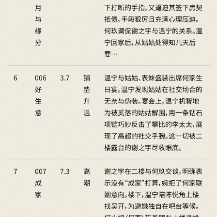
月
下打断的手指，又逼迫其签下房契
与
抵债，手段狠厉且充满心理压迫。
缘
何玖调侃谢之宇与温宁的关系。温
分
宁回家后，从姑姑处得知几天后
要…
6
006
3.7
铺
温宁与姑姑、表妹盛装出席何家生
好
垫
日宴。温宁发现姑姑在社交场合的
生
升
无奈与伪装。宴会上，温宁机智地
意
温
为被奚落的姑姑解围，用一条钻石
项链巧妙反击了攀比的李太太，展
现了高超的社交手腕。这一切被二
楼露台的谢之宇尽收眼底。
7
007
7.3
高
谢之宇在二楼与何玖交谈，明确表
成
潮
示没有“成家”打算，婉拒了何家联
家
姻意向。楼下，温宁陪陈悦角上楼
找吴开，为避嫌独自在吧台等候。