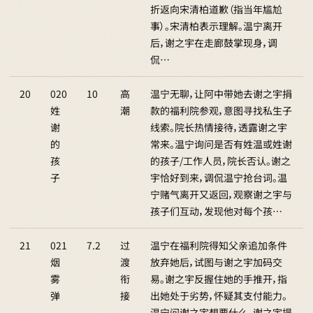
折返向宋清柏道歉（指当年尴尬
事）。宋清柏表示理解。温宁离开
后，谢之宇在走廊鼓掌现身，调
侃…
20
020
10
高
温宁无聊，让阿中带她去谢之宇捐
姓
潮
款的福利院参观，意图寻找私生子
谢
线索。院长热情接待，透露谢之宇
的
常来。温宁询问是否有姓温或姓谢
孩
的孩子/工作人员，院长否认。谢之
子
宇恰好到来，调侃温宁抢台词。温
宁赌气离开又返回，观察谢之宇与
孩子们互动，发现他对每个孩…
21
021
7.2
过
温宁在福利院得知父亲追加条件
烟
渡
放弃她后，试图与谢之宇加码交
雾
衔
易。谢之宇反握住她的手推开，指
弹
接
出她处于劣势，怀疑其支付能力。
温宁问谢之宇想要什么，谢之宇提