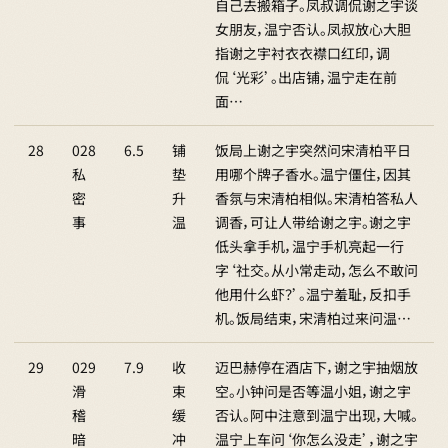
自己去搬箱子。凤叔调侃谢之宇谈
女朋友，温宁否认。凤叔放心大胆
指谢之宇衬衣衣襟口红印，调
侃‘光彩’。出店铺，温宁走在前
面…
28
028
6.5
铺
饭局上谢之宇突然问宋清柏平日
私
垫
用哪个牌子香水。温宁僵住，因其
密
升
香氛与宋清柏相似。宋清柏答私人
事
温
调香，可让人带给谢之宇。谢之宇
低头拿手机，温宁手机亮起一行
字‘社交。从小常走动，怎么不敢问
他用什么虾？’。温宁羞耻，反扣手
机。饭局结束，宋清柏过来问温…
29
029
7.9
收
迈巴赫停在酒店下，谢之宇抽烟放
滑
束
空。小钟问是否等温小姐，谢之宇
稽
缓
否认。阿中注意到温宁出现，大喊。
暗
冲
温宁上车问‘你怎么没走’，谢之宇