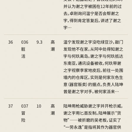
并认为谢之宇被困在12年前的过
去。卓刚询问温宁是否会帮谢之
宇，得到肯定答复后，讲述了谢之
宇…
36
036
9.3
高
温宁发现谢之宇没吃绿豆沙，敲门
脏
潮
发现他不在家。从阿中处得知谢之
活
宇与何玖离岛。谢之宇与何玖抵达
东南亚，通讯设备被收。何玖带谢
之宇视察李家地皮后，前往一处围
墙内的仓库区，实则是何家灰色生
意（器官贩卖）的据点。负责人陆坤
曾是谢之宇对手，被何家派来…
37
037
10
高
陆坤用枪威胁谢之宇并开枪示威，
冒
潮
谢之宇用匕首反制。陆坤展示“货
险
物”——被折磨的吴老板，证实了
“一劳永逸”是指将其作为器官供