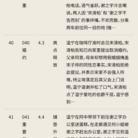
重
柏电话，语气雀跃。谢之宇冷言嘲
讽，两人因‘宋清柏’和‘谢之宇不
告而别’的事拌嘴，不欢而散，分乘
两车前往同一目的地（赌…
40
040
4.3
爽
温宁在咖啡厅准时会见宋清柏。宋
婚
点
清柏告知已向家里提出取消婚约，
约
释
父亲同意，母亲却想用假婚姻掩盖
放
宋子烨的同性恋事实。宋清柏拒绝
此提议，并表示宋家不会强人所
难，待尘埃落定后其父会上门说
明。温宁道谢并松了口气。宋清柏
点了温宁爱吃的伯爵千层，温宁感
到…
41
041
4.4
铺
温宁在阿中带领下前往谢之宇办
重
垫
公室送蛋糕，在走廊遇见何小姐被
要
升
谢之宇赶出办公室。谢之宇见到温