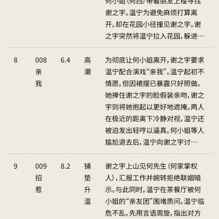
何小姐（何西）带着朋友上楼寻找
谢之宇。温宁为避免麻烦打算离
开，却在花园小径撞见谢之宇。谢
之宇突然将温宁拉入花园，躲进…
8
008
6.4
高
为彻底让何小姐离开，谢之宇要求
亲
潮
温宁配合演戏“亲我”。温宁起初不
我
情愿，但因裙摆已暴露只好照做。
她捧住谢之宇的脸假装亲吻，谢之
宇则将她抱起以更好地遮掩。两人
在极近的距离下冷静对视，温宁还
被迫发出轻哼以逼真。何小姐等人
尴尬退去后，温宁向谢之宇讨…
9
009
8.2
铺
谢之宇上山见何先生（何家掌权
招
垫
人），汇报工作并婉转拒绝联姻暗
惹
升
示。与此同时，温宁在茶餐厅被何
温
小姐的“亲友团”围堵质问。温宁临
危不乱，先用言语周旋，指出对方