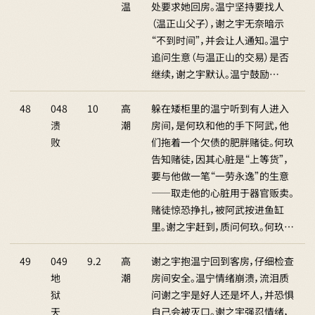
温
处要求她回房。温宁坚持要找人
（温正山父子），谢之宇无奈暗示
“不到时间”，并会让人通知。温宁
追问生意（与温正山的交易）是否
继续，谢之宇默认。温宁鼓励…
48
048
10
高
躲在矮柜里的温宁听到有人进入
溃
潮
房间，是何玖和他的手下阿武，他
败
们拖着一个欠债的肥胖赌徒。何玖
告知赌徒，因其心脏是“上等货”，
要与他做一笔“一劳永逸”的生意
——取走他的心脏用于器官贩卖。
赌徒惊恐挣扎，被阿武按进鱼缸
里。谢之宇赶到，质问何玖。何玖…
49
049
9.2
高
谢之宇抱温宁回到客房，仔细检查
地
潮
房间安全。温宁情绪崩溃，流泪质
狱
问谢之宇是好人还是坏人，并恐惧
天
自己会被灭口。谢之宇强忍情绪，