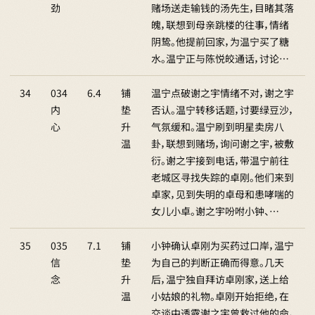
劲
赌场送走输钱的汤先生，目睹其落
魄，联想到母亲跳楼的往事，情绪
阴鸷。他提前回家，为温宁买了糖
水。温宁正与陈悦皎通话，讨论…
34
034
6.4
铺
温宁点破谢之宇情绪不对，谢之宇
内
垫
否认。温宁转移话题，讨要绿豆沙，
心
升
气氛缓和。温宁刷到明星卖房八
温
卦，联想到赌场，询问谢之宇，被敷
衍。谢之宇接到电话，带温宁前往
老城区寻找失踪的卓刚。他们来到
卓家，见到失明的卓母和患哮喘的
女儿小卓。谢之宇吩咐小钟、…
35
035
7.1
铺
小钟确认卓刚为买药过口岸，温宁
信
垫
为自己的判断正确而得意。几天
念
升
后，温宁独自拜访卓刚家，送上给
温
小姑娘的礼物。卓刚开始拒绝，在
交谈中透露谢之宇曾救过他的命，