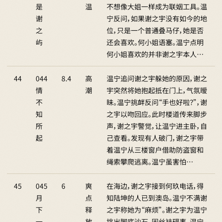
是
温
不想像大姐一样成为联姻工具。温
谢
宁反问，如果谢之宇没有如今的地
之
位，只是一个普通叠马仔，她是否
屿
还会喜欢。何小姐语塞。温宁点明
何小姐喜欢的并非谢之宇本人…
44
044
8.4
高
温宁追问谢之宇躲她的原因，谢之
情
潮
宇突然将她抱起抵在门上，气氛暧
不
昧。温宁挑衅反问“手也好啦？”，谢
知
之宇以吻回应。此时楼道传来脚步
所
声，谢之宇警觉，让温宁进主卧，自
起
己查看。发现有人破门，谢之宇带
着温宁从三楼窗户借助防盗窗和
绳索攀爬逃离。温宁虽害怕…
45
045
6
爽
在海边，谢之宇接到何玖电话，得
月
点
知陆坤的人已到澳岛。温宁不满谢
下
释
之宇称她为“麻烦”。谢之宇为温宁
一
放
挑出脚底沙石，因丝袜碍事，温宁