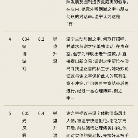
照发朋友圈制造去夏威夷的假象。
在店内，她意外听到谢之宇与朋友
何玖的对话声。温宁认为这是
“有…
4
004
8.2
铺
温宁主动与谢之宇、何玖打招呼，
赌
垫
并请求与谢之宇单独谈话。在贵宾
博
升
室，温宁为昨晚出老千道歉，并直
游
温
接提出新交易：请谢之宇帮忙在澳
戏
岛寻找温正善的私生子。她巧妙论
证这与谢之宇保护此人的原有生
意不冲突，且可等原生意结束后再
进行。经过一番心理博弈，谢之
宇…
5
005
6.4
铺
谢之宇提议带温宁体验澳岛风土
光
垫
人情，被温宁快速拒绝。谢之宇离
风
升
开后，前往赌场处理债务纠纷。他
霁
温
面对欠债的吴老板，先接好其被手