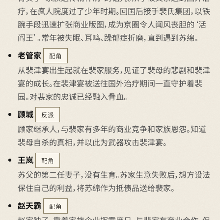
疗，在疯人院度过了少年时期。回国后接手裴氏集团，以铁
腕手段迅速扩张商业版图，成为京圈令人闻风丧胆的‘活
阎王’。常年被失眠、耳鸣、躁郁症折磨，直到遇到苏绵。
老管家
配角
从裴津宴出生起就在裴家服务，见证了裴母的悲剧和裴津
宴的成长。在裴津宴被送往国外治疗期间一直守护着裴
园。对裴家的忠诚已经融入骨血。
顾城
反派
顾家继承人，与裴家有多年的商业竞争和家族恩怨。知道
裴母自杀的真相，并以此为武器攻击裴津宴。
王岚
配角
苏父的第二任妻子，没有生育。苏家生意失败后，想方设法
保住自己的利益，将苏绵作为抵债品送给裴家。
赵天霸
配角