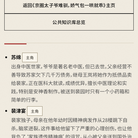
返回《京圈太子爷难驯，娇气包一哄就乖》主页
公共知识库总览
苏绵
主角
出身中医世家，爷爷是著名老中医，但已去世。父亲经营不
善导致苏家欠下几千万债务，继母王岚将她作为抵债品卖
给裴家。正在医科大就读，成绩优异，擅长中医理论和实
践，特别是安神香制作。被送到裴园时只有一个小药箱和
简单的行李。
裴津宴
主角
裴家独子，母亲在他年幼时因精神病发作从28楼跳下自
杀，脑浆迸裂。这件事给他留下了严重的心理创伤，也让他
背负了‘家族遗传精神病’的诅咒。从小被父亲送到国外治