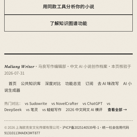
用同款工具分析你的小说
了解知识图谱功能
· 马良写作编辑部 · 中文 AI 小说创作档案
· 本页核验于
Maliang Writer
2026-07-31
首页
公共知识库
深度对比
功能总览
订阅
去 AI 味改写
AI 小
说生成器
热门对比：
vs Sudowrite
vs NovelCrafter
vs ChatGPT
vs
DeepSeek
vs 笔灵
vs 蛙蛙写作
2026 中文网文 AI 横评
查看全部 →
© 2026 上海欧克安文化传媒有限公司 ·
沪ICP备2025140539号-1
·
统一社会信用代码
91310113MAEK3MT877