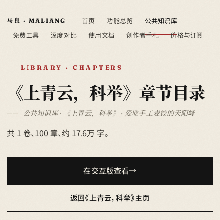
首页
功能总览
公共知识库
免费工具
深度对比
使用文档
创作者手札
价格与订阅
LIBRARY · CHAPTERS
《上青云，科举》章节目录
公共知识库 · 《上青云，科举》 · 爱吃手工麦饺的天阳峰
共 1 卷、100 章、约 17.6万 字。
在交互版查看
返回《上青云，科举》主页