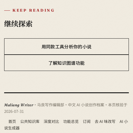
KEEP READING
继续探索
用同款工具分析你的小说
了解知识图谱功能
· 马良写作编辑部 · 中文 AI 小说创作档案
· 本页核验于
Maliang Writer
2026-07-31
首页
公共知识库
深度对比
功能总览
订阅
去 AI 味改写
AI 小
说生成器