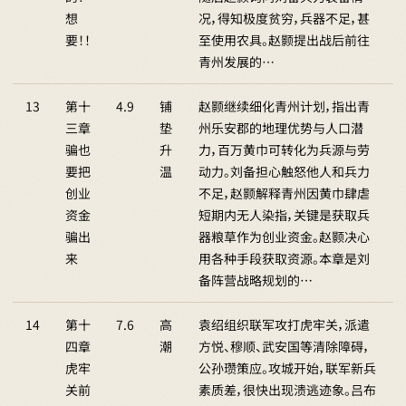
想
况，得知极度贫穷，兵器不足，甚
要！！
至使用农具。赵颢提出战后前往
青州发展的…
13
第十
4.9
铺
赵颢继续细化青州计划，指出青
三章
垫
州乐安郡的地理优势与人口潜
骗也
升
力，百万黄巾可转化为兵源与劳
要把
温
动力。刘备担心触怒他人和兵力
创业
不足，赵颢解释青州因黄巾肆虐
资金
短期内无人染指，关键是获取兵
骗出
器粮草作为创业资金。赵颢决心
来
用各种手段获取资源。本章是刘
备阵营战略规划的…
14
第十
7.6
高
袁绍组织联军攻打虎牢关，派遣
四章
潮
方悦、穆顺、武安国等清除障碍，
虎牢
公孙瓒策应。攻城开始，联军新兵
关前
素质差，很快出现溃逃迹象。吕布