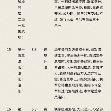
虓虎
率并州狼骑出城突袭，联军溃败。
显
吕布单骑斩杀方悦、穆顺，重伤武
威，
安国。公孙瓒上前与吕布交战，不
二虎
敌。张飞出战，与吕布激战三十
一龙
余…
破危
局！
15
第十
8.3
铺
虎牢关前双方僵持十日，联军修
五章
垫
建工事，守军毫无干扰。袁绍准备
洛
升
总攻时，发现虎牢关已空，联军轻
阳！
温
易占领。大军向洛阳推进。黄昏时
洛
分，赵颢观察到西方天边异常红
阳！
霞，断言董卓已开始焚烧洛阳。联
洛
军众将也发现异常，袁绍下令全
阳！
军加速向洛阳推进。本章是董卓
焚洛阳…
16
第十
6.3
爽
联军抵达洛阳，大火滔天，孙坚部