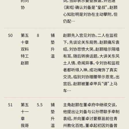
的刘
词，当即表示要查族谱，并迅速
协
（演戏）确认刘备是“皇叔”。赵颢
心知肚明是刘协在主动攀附，但
仍配…
50
第五
8
铺
赵颢先入宫见刘协。二人在监视
十章
垫
下，先谈论关东局势，赵颢痛斥袁
双料
升
绍，刘协悲愤大哭。赵颢暗示隔墙
特工
温
有耳，随后转换话题，大讲关东风
赵颢
土人情、奇闻异事，令刘协和监视
者都听得入神，成功掩饰了真实
交流。临别刘协赠腰带示恩宠。出
宫后，赵颢被董卓甲兵“请”上马
车…
51
第五
5.5
铺
主角赵颢在董卓府中继续交谈，
十一
垫
他提出让刘备与公孙瓒联手牵制
章
升
袁绍，并向董卓讨要蔡邕前往青
我哥
温
州教化百姓。董卓起初因刘备曾