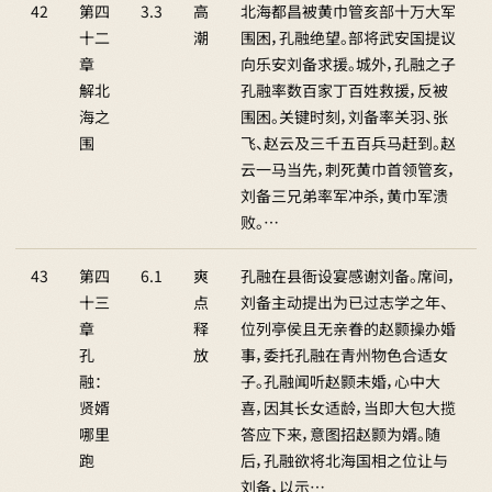
42
第四
3.3
高
北海都昌被黄巾管亥部十万大军
十二
潮
围困，孔融绝望。部将武安国提议
章
向乐安刘备求援。城外，孔融之子
解北
孔融率数百家丁百姓救援，反被
海之
围困。关键时刻，刘备率关羽、张
围
飞、赵云及三千五百兵马赶到。赵
云一马当先，刺死黄巾首领管亥，
刘备三兄弟率军冲杀，黄巾军溃
败。…
43
第四
6.1
爽
孔融在县衙设宴感谢刘备。席间，
十三
点
刘备主动提出为已过志学之年、
章
释
位列亭侯且无亲眷的赵颢操办婚
孔
放
事，委托孔融在青州物色合适女
融：
子。孔融闻听赵颢未婚，心中大
贤婿
喜，因其长女适龄，当即大包大揽
哪里
答应下来，意图招赵颢为婿。随
跑
后，孔融欲将北海国相之位让与
刘备，以示…