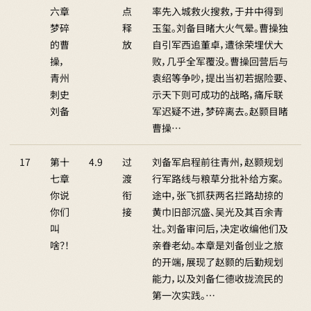
六章
点
率先入城救火搜救，于井中得到
梦碎
释
玉玺。刘备目睹大火气晕。曹操独
的曹
放
自引军西追董卓，遭徐荣埋伏大
操，
败，几乎全军覆没。曹操回营后与
青州
袁绍等争吵，提出当初若据险要、
刺史
示天下则可成功的战略，痛斥联
刘备
军迟疑不进，梦碎离去。赵颢目睹
曹操…
17
第十
4.9
过
刘备军启程前往青州，赵颢规划
七章
渡
行军路线与粮草分批补给方案。
你说
衔
途中，张飞抓获两名拦路劫掠的
你们
接
黄巾旧部沉盛、吴光及其百余青
叫
壮。刘备审问后，决定收编他们及
啥？！
亲眷老幼。本章是刘备创业之旅
的开端，展现了赵颢的后勤规划
能力，以及刘备仁德收拢流民的
第一次实践。…