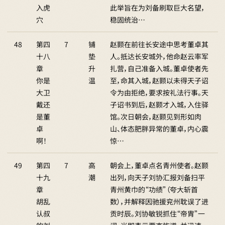
入虎
此举旨在为刘备刷取巨大名望，
穴
稳固统治…
48
第四
7
铺
赵颢在前往长安途中思考董卓其
十八
垫
人。抵达长安城外，他命赵云率军
章
升
扎营，自己准备入城。董卓使者先
你是
温
至，命其入城，赵颢以未得天子诏
大卫
令为由拒绝，要求按礼法行事。天
戴还
子诏书到后，赵颢才入城，入住驿
是董
馆。次日朝会，赵颢见到形如肉
卓
山、体态肥胖异常的董卓，内心震
啊！
惊…
49
第四
7
高
朝会上，董卓点名青州使者。赵颢
十九
潮
出列，向天子刘协汇报刘备扫平
章
青州黄巾的“功绩”（夸大斩首
胡乱
数），并解释因驰援兖州耽误了进
认叔
贡时辰。刘协敏锐抓住“帝胄”一