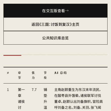
在交互版查看
返回《三国：讨饭到复汉》主页
公共知识库总览
#
章
张
节
AI 总结
节
力
奏
1
第一
7.7
铺
主角赵颢重生为东汉末年流民，
章
垫
在酸枣县外饿晕。诸侯联军讨伐
诸侯
升
董卓，赵颢认出刘备旗帜，冒险高
讨
温
呼刘备之名。刘备、关羽、张飞闻