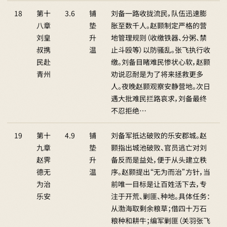
18
第十
3.6
铺
刘备一路收拢流民，队伍迅速膨
八章
垫
胀至数千人。赵颢制定严格的营
刘皇
升
地管理规则（收缴铁器、分粥、禁
叔携
温
止斗殴等）以防骚乱。张飞执行收
民赴
缴。刘备目睹难民惨状心软，赵颢
青州
劝说忍耐是为了将来拯救更多
人。夜晚赵颢观察安静营地。次日
遇大批难民拦路哀求，刘备最终
不忍拒绝…
19
第十
4.9
铺
刘备军抵达破败的乐安郡城。赵
九章
垫
颢指出城池破败、官员逃亡对刘
赵霁
升
备反而是益处，便于从头建立秩
德无
温
序。赵颢提出“无为而治”方针，当
为治
前唯一目标是让百姓活下去，专
乐安
注于开荒、剿匪、种地。具体任务：
从渤海取剩余粮草；借四十万石
粮种和耕牛；编军剿匪（关羽张飞