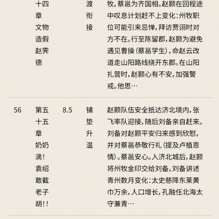
十四
渡
牧，蔡邕为齐国相。赵颢在回程途
章
衔
中叹息计划赶不上变化：州牧职
文物
接
位可能引来忌惮，拜访贾诩时对
造假
方不在。行至陈留郡，赵颢为避免
赵霁
遇见曹操（蔡邕学生），命赵云改
德
道走山阳路线绕开东郡。在山阳
扎营时，赵颢心有不安，加强警
戒。他思…
56
第五
8.5
铺
赵颢队伍安全抵达济北境内，张
十五
垫
飞率队迎接，随后刘备亲自赶来。
章
升
刘备对赵颢平安归来感到欣慰，
奶奶
温
并对蔡邕恭敬行礼（提及卢植恩
滴！
情）。蔡邕安心。入济北城后，赵颢
袁绍
将州牧金印交给刘备。刘备讲述
敢截
青州数月变化：太史慈降东莱黄
老子
巾万余，人口增长，孔融任北海太
胡！！
守兼青…