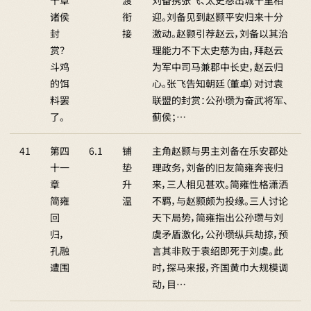
十章
渡
刘备携张飞、太史慈出城十里相
诸侯
衔
迎。刘备见到赵颢平安归来十分
封
接
激动。赵颢引荐赵云，刘备以其治
赏？
理能力不下太史慈为由，拜赵云
斗鸡
为军中司马兼郡中长史，赵云归
的饵
心。张飞告知朝廷（董卓）对讨袁
料罢
联盟的封赏：公孙瓒为奋武将军、
了。
蓟侯；…
41
第四
6.1
铺
主角赵颢与男主刘备在乐安郡处
十一
垫
理政务，刘备的旧友简雍奔丧归
章
升
来，三人相见甚欢。简雍性格潇洒
简雍
温
不羁，与赵颢颇为投缘。三人讨论
回
天下局势，简雍指出公孙瓒与刘
归，
虞矛盾激化，公孙瓒纵兵劫掠，预
孔融
言其非败于袁绍即死于刘虞。此
遭围
时，探马来报，齐国黄巾大规模调
动，目…