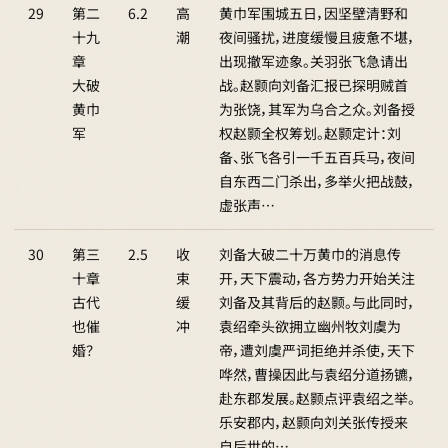
29
第二
6.2
高
黄巾军围城五日，因坚壁清野和
十九
潮
夜间骚扰，进度缓慢且疲惫不堪，
章
出现撤军迹象。关羽张飞急请出
大破
战。赵颢向刘备汇报已探明贼首
黄巾
为张饶，其军为乌合之众。刘备授
军
权赵颢全权筹划。赵颢定计：刘
备、张飞各引一千五百兵马，夜间
自东西二门杀出，多举火把战鼓，
虚张声…
30
第三
2.5
收
刘备大破二十万黄巾的消息传
十章
束
开，天下震动，各方势力开始关注
古代
缓
刘备及其背后的赵颢。与此同时，
也催
冲
袁绍牵头欲拥立幽州牧刘虞为
婚？
帝，遭刘虞严词拒绝并杀使，天下
哗然，曹操因此与袁绍分道扬镳，
赴东郡发展。赵颢点评袁绍之举。
乐安郡内，赵颢向刘关张传授来
自后世的…