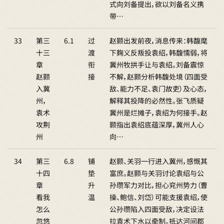
式向刘备提出，欲以刘备名义携
带…
33
第三
6.1
过
赵颢出发前夜，消息传来：韩馥麾
十三
渡
下麹义反叛投袁绍，韩馥懦弱，将
章
衔
冀州牧拱手让与袁绍。刘备震惊
赵颢
接
不解，赵颢分析韩馥处境（四面受
入冀
敌、能力不足、袁门故吏）及心态，
州，
解释其投降的必然性。张飞质疑
袁术
冀州是烂摊子，袁绍为何接手。赵
攻荆
颢指出袁绍底蕴深厚，冀州人心
州
向…
34
第三
6.8
铺
赵颢、关羽一行进入冀州，感慨其
十四
垫
富庶。赵颢与关羽讨论袁绍与公
章
升
孙瓒军力对比，担心兖州势力（曹
看我
温
操、鲍信、刘岱）可能支援袁绍，使
怎么
公孙瓒陷入四面受敌，决定设法
忽悠
拉袁术下水以牵制。抵达河间郡