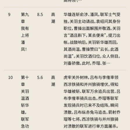
高将领（…
9
第九
8.5
高
华雄连斩俞涉、潘凤，联军士气受
章
潮
挫。关羽主动请战。袁绍问其身份
我有
职位，曹操出面解围并敬酒。关羽
上将
言“酒且斟下，某去便来”，提刀出
潘
帐。战鼓响后，关羽斩华雄而回，
凤！
其酒尚温。曹操赞曰“云长，此酒
尚温”。关羽饮酒归位，众人侧目。
刘备骄傲。此时，乔瑁、张…
10
第十
5.6
高
虎牢关外树林，吕布与李傕率领
章
潮
西凉铁骑和并州狼骑埋伏。得知
关羽
华雄被斩、联军万余追兵出营，吕
温酒
布李傕率骑兵出击。乔瑁等联军
斩华
发现骑兵时已来不及结阵，瞬间
雄，
溃散。吕布纵赤兔马追击，箭射乔
联军
瑁等七将。西凉铁骑与并州狼骑
急功
对溃散的联军进行单方面屠杀。