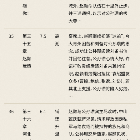
瘸
城外，赵颢命队伍在十里外止步，
你！
并三送通报，以示对公孙瓒的极
大尊…
35
第三
7.5
高
宴席上，赵颢继续扮演“迷弟”，夸
十五
潮
大青州困苦和刘备对公孙瓒的思
章
念，成功让公孙瓒阅读刘备书信
赵颢
并回忆往昔。公孙瓒心情大好，许
献策
诺打败袁绍后请刘备来冀州任
职。赵颢顺势提出担忧：袁绍盟友
众多（曹操、鲍信、张邈、刘岱），若
其北上支援，公孙瓒将陷入劣势，
…
36
第三
6.1
铺
赵颢与公孙瓒宾主尽欢时，中山
十六
垫
甄氏甄俨求见，请求释放因走私
章
升
军马给袁绍而被扣押的族兄和商
河北
温
队。公孙瓒怒斥甄家。赵颢见状，