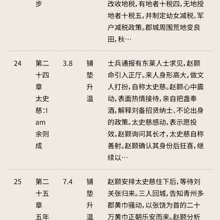
步
改收地税，有地者十税四，无地授
地者十税五，并制定幼女减税、军
户减税政策。郡城周围荒地变良
田，秋…
24
第二
3.8
铺
士兵通报有东莱人士求见，赵颢
十四
垫
命引入正厅。来人身形高大，做文
章
升
人打扮，自称太史慈。赵颢心中震
太史
温
动，表面热情接待，亲自把盏奉
慈：I
酒，解释刘备招贤纳士、不论出身
am
的政策。太史慈感动，表示愿投
余则
效。赵颢询问其长才，太史慈自称
成
善射。赵颢确认其身份后狂喜，继
续以…
25
第二
7.4
铺
赵颢安排太史慈住下后，等待刘
十五
垫
关张归来。三人回城，告知青州多
章
升
郡黄巾骚动，以张饶为首的二十
五年
温
万黄巾正朝乐安而来。赵颢分析