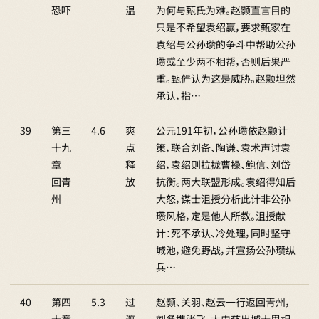
恐吓
温
为何与甄氏为难。赵颢直言目的
只是不希望袁绍赢，要求甄家在
袁绍与公孙瓒的争斗中帮助公孙
瓒或至少两不相帮，否则后果严
重。甄俨认为这是威胁。赵颢坦然
承认，指…
39
第三
4.6
爽
公元191年初，公孙瓒依赵颢计
十九
点
策，联合刘备、陶谦、袁术声讨袁
章
释
绍，袁绍则拉拢曹操、鲍信、刘岱
回青
放
抗衡。两大联盟形成。袁绍得知后
州
大怒，谋士沮授分析此计非公孙
瓒风格，定是他人所教。沮授献
计：死不承认、冷处理，同时坚守
城池，避免野战，并宣扬公孙瓒纵
兵…
40
第四
5.3
过
赵颢、关羽、赵云一行返回青州，