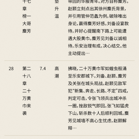
十七
垫
带回的华服青年。对方自称麋芳。
章
升
赵颢立刻点出其徐州麋氏背景，
榜一
温
并引用管仲范蠡为例，破除唯出
大哥
身论，赢得麋芳好感。刘备设宴款
麋芳
待，并好心提醒南下路上可能遭
遇大股黄巾。麋芳见刘备以诚相
待，乐安治理有成，决心结交。他
主动提出…
28
第二
7.4
高
拂晓，二十万黄巾军如蝗虫般涌
十八
潮
至乐安郡城下。刘备、赵颢、麋芳
章
及关张在城头观战。赵颢见敌军
二十
犯“新集、奔走、长路、不定”四戒，
万黄
判定可击，令张飞领兵出城冲杀
巾来
一圈，挫敌锐气即回。张飞如猛虎
袭
下山，斩杀数十人后顺利回城。麋
芳见城墙不高心生忧虑，赵颢解
释…