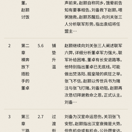
董，
声前来，赵颢自称同乡，饿晕前告
赵颢
知有要事相告。刘备救下赵颢，喂
讨饭
粥施救。赵颢苏醒后，向刘关张三
人分析联军形势，指出袁绍将任
盟主…
2
第二
5.6
铺
赵颢继续向刘关张三人阐述联军
章
垫
六弊，详细分析董卓军力强大、联
裸奔
升
军补给困难、董卓有长安退路等。
放下
温
他特别指出董卓已无底线，可能
捂脸
做出焚洛阳、掘皇陵的疯狂之举。
手的
张飞不信，赵颢以传世兵书为赌
董卓
注与张飞打赌。刘备劝阻，赵颢再
次恳切拜谢救命之恩，正式认主。
刘备…
3
第三
2.7
过
刘备为汉室命运悲伤，关羽张飞
章
渡
安慰。赵颢指出汉室衰微是大势，
三路
衔
但危机中或有机会。公孙瓒来访，