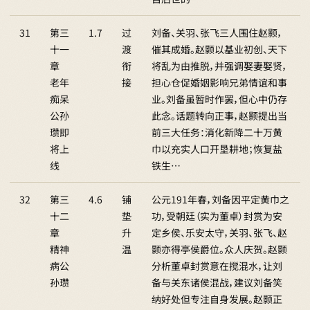
31
第三
1.7
过
刘备、关羽、张飞三人围住赵颢，
十一
渡
催其成婚。赵颢以基业初创、天下
章
衔
将乱为由推脱，并强调娶妻娶贤，
老年
接
担心仓促婚姻影响兄弟情谊和事
痴呆
业。刘备虽暂时作罢，但心中仍存
公孙
此念。话题转向正事，赵颢提出当
瓒即
前三大任务：消化新降二十万黄
将上
巾以充实人口开垦耕地；恢复盐
线
铁生…
32
第三
4.6
铺
公元191年春，刘备因平定黄巾之
十二
垫
功，受朝廷（实为董卓）封赏为安
章
升
定乡侯、乐安太守，关羽、张飞、赵
精神
温
颢亦得亭侯爵位。众人庆贺。赵颢
病公
分析董卓封赏意在搅混水，让刘
孙瓒
备与关东诸侯混战，建议刘备笑
纳好处但专注自身发展。赵颢正