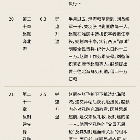
执行…
20
第二
6.3
铺
半月过去，渤海粮草运到，刘备编
十章
垫
军一千，关羽张飞剿匪收降千人。
赵颢
升
赵颢在难民中选拔识字者担任亭
奔北
温
长，规划四十亭，实行西汉“都试”
海
制度全民皆兵。统计人口约十二
三万。赵颢工作劳累头晕。刘备编
织蓑衣赠予赵颢等人。赵颢提出
要亲往北海拜见孔融，借四十万
石粮…
21
第二
2.5
铺
赵颢在张飞护卫下抵达北海郡
十一
垫
城，递交拜帖后获孔融接见。赵颢
章
升
内心对孔融充满敬意，因其思想
反封
温
超前，是汉末反礼教、反封建的第
建先
一人。他回忆孔融的“父母无恩
锋：
论”及其对封建血缘关系的根本
孔融
否定。面见前，赵颢整顿衣冠，向