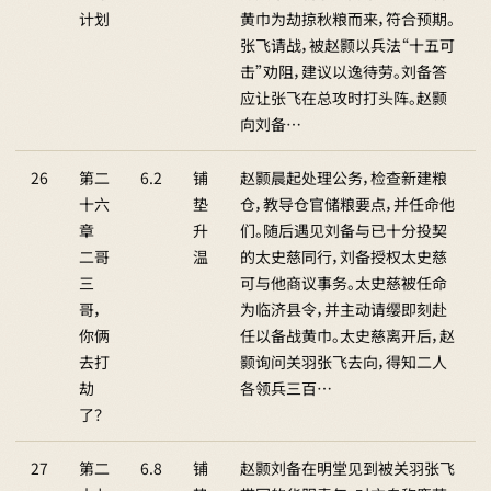
计划
黄巾为劫掠秋粮而来，符合预期。
张飞请战，被赵颢以兵法“十五可
击”劝阻，建议以逸待劳。刘备答
应让张飞在总攻时打头阵。赵颢
向刘备…
26
第二
6.2
铺
赵颢晨起处理公务，检查新建粮
十六
垫
仓，教导仓官储粮要点，并任命他
章
升
们。随后遇见刘备与已十分投契
二哥
温
的太史慈同行，刘备授权太史慈
三
可与他商议事务。太史慈被任命
哥，
为临济县令，并主动请缨即刻赴
你俩
任以备战黄巾。太史慈离开后，赵
去打
颢询问关羽张飞去向，得知二人
劫
各领兵三百…
了？
27
第二
6.8
铺
赵颢刘备在明堂见到被关羽张飞