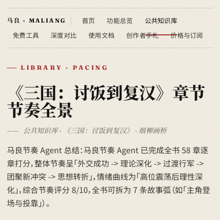
首页
功能总览
公共知识库
免费工具
深度对比
使用文档
创作者手札
价格与订阅
LIBRARY · PACING
《三国：讨饭到复汉》章节
节奏全景
公共知识库 · 《三国：讨饭到复汉》 · 烟柳画桥
马良节奏 Agent 总结：马良节奏 Agent 已完成全书 58 章逐
章打分，整体节奏呈「外交成功 -> 理论深化 -> 过渡行军 ->
团聚新冲突 -> 思想转折」，情绪曲线为「高位震荡后理性深
化」，综合节奏评分 8/10，全书可拆为 7 条故事弧（如「主角登
场与投靠」）。