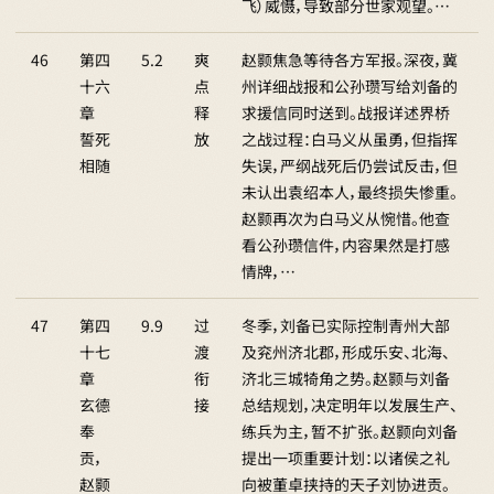
飞）威慑，导致部分世家观望。…
46
第四
5.2
爽
赵颢焦急等待各方军报。深夜，冀
十六
点
州详细战报和公孙瓒写给刘备的
章
释
求援信同时送到。战报详述界桥
誓死
放
之战过程：白马义从虽勇，但指挥
相随
失误，严纲战死后仍尝试反击，但
未认出袁绍本人，最终损失惨重。
赵颢再次为白马义从惋惜。他查
看公孙瓒信件，内容果然是打感
情牌，…
47
第四
9.9
过
冬季，刘备已实际控制青州大部
十七
渡
及兖州济北郡，形成乐安、北海、
章
衔
济北三城犄角之势。赵颢与刘备
玄德
接
总结规划，决定明年以发展生产、
奉
练兵为主，暂不扩张。赵颢向刘备
贡，
提出一项重要计划：以诸侯之礼
赵颢
向被董卓挟持的天子刘协进贡。