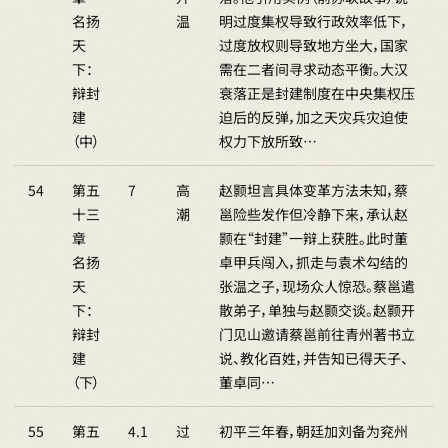
名扬
温
明过度集权导致行政效率低下，
天
过度放权则导致地方坐大，国家
下：
需在二者间寻求动态平衡。大汉
辩封
衰落正是封建制度在中央集权压
建
迫后的反弹，加之天灾兵灾迫使
（中）
权力下放所致…
54
第五
7
高
赵颢坦言具体变革方法未知，蔡
十三
潮
邕险些发作但冷静下来，承认赵
章
颢在“封建”一辩上获胜。此时董
名扬
卓甲兵闯入，抓走与袁术勾结的
天
张温之子，现场众人惊恐。蔡邕遣
下：
散弟子，单独与赵颢交谈。赵颢开
辩封
门见山邀请蔡邕前往青州著书立
建
说、教化百姓，并告知已得天子、
（下）
董卓同…
55
第五
4.1
过
初平三年春，朝廷加刘备为兖州