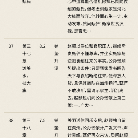
甄氏
心中盘算能否借机除掉已倒向袁
绍的甄氏，但考虑到甄家是河北
大族而放弃。他转而心生一计，主
动发难，质问甄俨：甄家世食汉
禄，是否忠…
37
第三
8.2
铺
赵颢以爵位和官职压人，继续斥
十七
垫
责甄俨不懂尊卑，并坐实甄家与
章
升
逆贼袁绍往来的事实。公孙瓒顺
泼脏
温
势提出条件：只要甄家发书昭告
水，
天下与袁绍断绝往来，便释放人
扯大
货，且保其商队在幽州畅行。甄俨
旗
不敢决断，需请示家主，阴沉离
去。赵颢趁机向公孙瓒献上第三
策：一、广发…
38
第三
7.5
铺
关羽送信回乐安后，赵颢独自留
十八
垫
在冀州。公孙瓒依计广发文书，声
章
升
讨袁绍。甄俨再次来访，质问赵颢