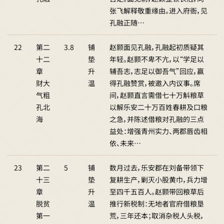
张飞解释敬重缘由。进入府衙，见
孔融正随…
22
第二
3.8
铺
赵颢面见孔融，孔融起初质疑其
十二
垫
年轻。赵颢不卑不亢，以“学足以
章
升
辅吾志，志足以御吾气”回应，赢
财大
温
得孔融赞赏，被邀入内议事。席
气粗
间，赵颢直言需借七十万斛粮草
孔北
以解乐安二十万百姓春耕及口粮
海
之急，并陈述借粮对孔融的三点
益处：增强青州实力、两郡唇齿相
依、未来…
23
第二
5
铺
数月过去，乐安郡在刘备带领下
十三
垫
复耕生产，剿灭小股黄巾，兵力增
章
升
至四千五百人。赵颢带回粮草后
脱贫
温
推行新税制：无地者官府借粮垦
第一
荒，三年还本；取消杂税人头税，