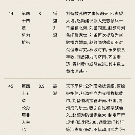
44
第四
8
铺
刘备救孔融之事传遍天下，声望
十四
垫
大增。赵颢建议派太史慈领兵一
章
升
千坐镇北海，刘备同意。赵颢与刘
势力
温
备闲聊家世，刘备再次提及为赵
扩张
颢操办婚事，赵颢隐约感到不对
劲但未深究。秋收时节，乐安粮食
丰收，刘备势力向济南、齐国渗
透，青州黄巾或降或逃。其中数支
黄巾溃逃…
45
第四
8.9
高
天下局势：公孙瓒袭扰袁绍，曹操
十五
潮
被鲍信、张邈拥立为兖州牧抗黄
章
巾，刘备顺利接管济南、齐国。青
公孙
州成为乐土，吸引百姓和家族涌
瓒非
入。赵颢为防世家坐大，制定严苛
人主
规矩（私兵限300，通敌满门抄斩
也！
等），态度强硬，不惜动用武力（张