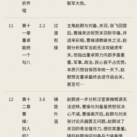
折乔
联军大败。
瑁
11
第十
2.2
过
主角赵颢与刘备、关羽、张飞回营
一章
渡
后，曹操来访祝贺关羽斩华雄，并
董卓
衔
送来彩缎。曹操请教破关之法，赵
能统
接
颢分析联军当前无法攻破虎牢
一个
关，但指出董卓势力内部矛盾重
勾八
重，军事、政治、民心皆不占优势，
本质只想自保而非统一天下。赵
颢预言董卓最终会退守函谷关，
甚至可…
12
第十
3.6
铺
赵颢进一步分析汉室衰微根源无
二章
垫
法逆转，曹操与刘备虽愤怒但决
曹
升
心不减。曹操离开后，赵颢与刘关
操：
温
张讨论兵器匮乏问题。赵颢试了
别人
关羽的青龙偃月刀，感叹其重量。
的？
随后赵颢询问刘备兵力装备情