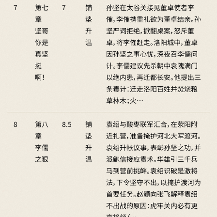
7
第七
7
铺
孙坚在太谷关接见董卓使者李
章
垫
傕，李傕携重礼欲为董卓结亲。孙
坚哥
升
坚严词拒绝，掀翻桌案，怒斥董
你是
温
卓，将李傕赶走。洛阳城中，董卓
真坚
因孙坚之事心忧，深夜召李儒问
挺
计。李儒建议先杀朝中袁隗满门
啊！
以绝内患，再迁都长安。他提出三
条毒计：迁走洛阳百姓并焚烧粮
草林木；火…
8
第八
8.5
铺
袁绍与酸枣联军汇合，在荥阳附
章
垫
近扎营，准备掩护河北大军渡河。
李儒
升
袁绍升帐议事，表彰孙坚之功，并
之狠
温
派鲍信接应袁术。华雄引三千兵
马到营前挑衅。袁绍识破是激将
法，下令坚守不出，以掩护渡河为
首要任务。赵颢向张飞解释袁绍
不出战的原因：虎牢关内必有更