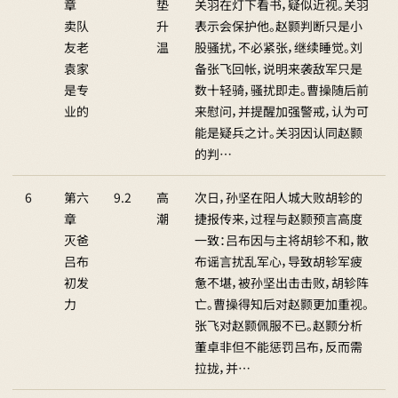
章
垫
关羽在灯下看书，疑似近视。关羽
卖队
升
表示会保护他。赵颢判断只是小
友老
温
股骚扰，不必紧张，继续睡觉。刘
袁家
备张飞回帐，说明来袭敌军只是
是专
数十轻骑，骚扰即走。曹操随后前
业的
来慰问，并提醒加强警戒，认为可
能是疑兵之计。关羽因认同赵颢
的判…
6
第六
9.2
高
次日，孙坚在阳人城大败胡轸的
章
潮
捷报传来，过程与赵颢预言高度
灭爸
一致：吕布因与主将胡轸不和，散
吕布
布谣言扰乱军心，导致胡轸军疲
初发
惫不堪，被孙坚出击击败，胡轸阵
力
亡。曹操得知后对赵颢更加重视。
张飞对赵颢佩服不已。赵颢分析
董卓非但不能惩罚吕布，反而需
拉拢，并…