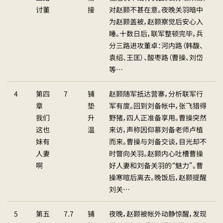
讨董
接
对赵颢不甚在意。夜晚关羽暗中
为赵颢盖被，赵颢察觉后安心入
睡。十数日后，联军整顿完毕，兵
分三路进攻董卓：河内路（韩馥、
袁绍、王匡）、酸枣路（曹操、刘岱
等…
4
第四
7
铺
赵颢随军抵达营寨，分析联军行
章
垫
军有度。回到刘备帐中，张飞猎得
我们
升
野猪，四人正准备享用。曹操突然
这也
温
来访，声称因仰慕刘备老师卢植
妹有
而来。曹操与刘备交谈，目光却不
人妻
时瞥向关羽。赵颢内心吐槽曹操
啊
好人妻和刘备关羽的“魅力”。曹
操寒暄后离去。晚饭后，赵颢提醒
刘关…
5
第五
7.7
铺
夜晚，赵颢被帐外动静惊醒，发现