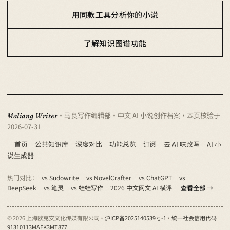
用同款工具分析你的小说
了解知识图谱功能
· 马良写作编辑部 · 中文 AI 小说创作档案
· 本页核验于
Maliang Writer
2026-07-31
首页
公共知识库
深度对比
功能总览
订阅
去 AI 味改写
AI 小
说生成器
热门对比：
vs Sudowrite
vs NovelCrafter
vs ChatGPT
vs
DeepSeek
vs 笔灵
vs 蛙蛙写作
2026 中文网文 AI 横评
查看全部 →
© 2026 上海欧克安文化传媒有限公司 ·
沪ICP备2025140539号-1
·
统一社会信用代码
91310113MAEK3MT877