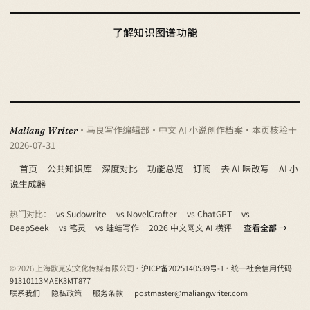
了解知识图谱功能
· 马良写作编辑部 · 中文 AI 小说创作档案
· 本页核验于
Maliang Writer
2026-07-31
首页
公共知识库
深度对比
功能总览
订阅
去 AI 味改写
AI 小
说生成器
热门对比：
vs Sudowrite
vs NovelCrafter
vs ChatGPT
vs
DeepSeek
vs 笔灵
vs 蛙蛙写作
2026 中文网文 AI 横评
查看全部 →
© 2026 上海欧克安文化传媒有限公司 ·
沪ICP备2025140539号-1
·
统一社会信用代码
91310113MAEK3MT877
联系我们
隐私政策
服务条款
postmaster@maliangwriter.com