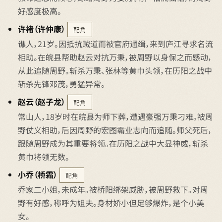
好感度极高。
许褚（许仲康）
配角
谯人，21岁。因抵抗贼道而被官府通缉，来到庐江寻求名流
相助。在皖县帮助赵云对抗万秉，被周野以身保之而感动，
从此追随周野。斩杀万秉、张林等黄巾头领，在历阳之战中
斩杀先锋邓茂，勇猛异常。
赵云（赵子龙）
配角
常山人，18岁时在皖县为师下葬，遭遇豪强万秉刁难。被周
野仗义相助，后因周野的宏图霸业志向而追随。师父死后，
跟随周野成为其重要将领。在历阳之战中大显神威，斩杀
黄巾将领无数。
小乔（桥霜）
配角
乔家二小姐，未成年。被桥阳绑架威胁，被周野救下。对周
野有好感，称呼为姐夫。身材娇小但足够爆炸，是个小美
女。