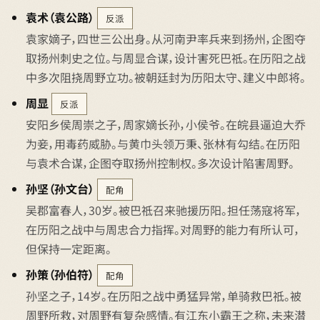
袁术（袁公路）
反派
袁家嫡子，四世三公出身。从河南尹率兵来到扬州，企图夺
取扬州刺史之位。与周显合谋，设计害死巴祗。在历阳之战
中多次阻挠周野立功。被朝廷封为历阳太守、建义中郎将。
周显
反派
安阳乡侯周崇之子，周家嫡长孙，小侯爷。在皖县逼迫大乔
为妾，用毒药威胁。与黄巾头领万秉、张林有勾结。在历阳
与袁术合谋，企图夺取扬州控制权。多次设计陷害周野。
孙坚（孙文台）
配角
吴郡富春人，30岁。被巴祗召来驰援历阳。担任荡寇将军，
在历阳之战中与周忠合力指挥。对周野的能力有所认可，
但保持一定距离。
孙策（孙伯符）
配角
孙坚之子，14岁。在历阳之战中勇猛异常，单骑救巴祗。被
周野所救，对周野有复杂感情。有江东小霸王之称，未来潜