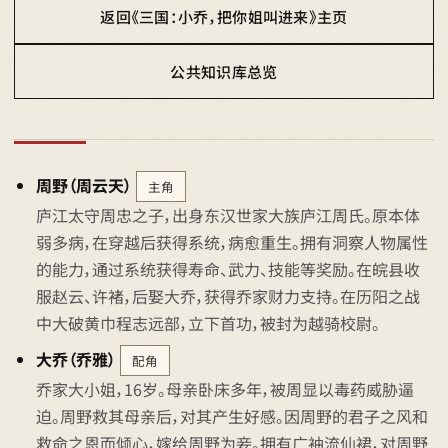
返回《三国：小乔，把你姐叫进来》主页
公共知识库总览
周野（周云天）
主角
庐江太守周忠之子，出身东汉世家大族庐江周氏。原本体
弱多病，在穿越后获得系统，病愈重生。拥有洞察人物属性
的能力，通过系统获得寿命、武力、技能等奖励。在皖县收
服赵云、许褚，后娶大乔，获得乔家财力支持。在历阳之战
中大破黄巾程志远部，立下首功，被封为越骑校尉。
大乔（乔雅）
配角
乔家大小姐，16岁。母亲卧床多年，被周显以毒药威胁逼
迫。周野救其母亲后，对其产生好感。因周野的君子之风和
救命之恩而倾心，嫁给周野为妾。拥有广袖流仙裙，对周野