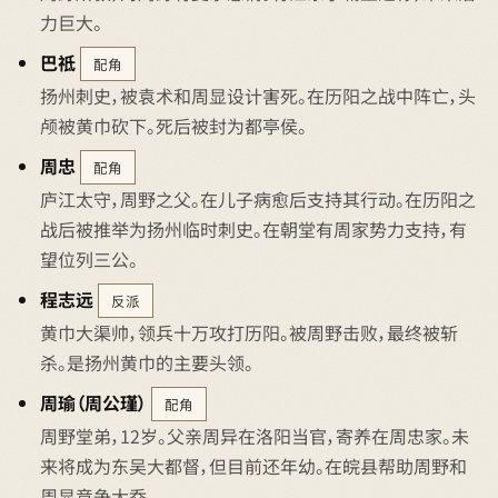
力巨大。
巴祗
配角
扬州刺史，被袁术和周显设计害死。在历阳之战中阵亡，头
颅被黄巾砍下。死后被封为都亭侯。
周忠
配角
庐江太守，周野之父。在儿子病愈后支持其行动。在历阳之
战后被推举为扬州临时刺史。在朝堂有周家势力支持，有
望位列三公。
程志远
反派
黄巾大渠帅，领兵十万攻打历阳。被周野击败，最终被斩
杀。是扬州黄巾的主要头领。
周瑜（周公瑾）
配角
周野堂弟，12岁。父亲周异在洛阳当官，寄养在周忠家。未
来将成为东吴大都督，但目前还年幼。在皖县帮助周野和
周显竞争大乔。