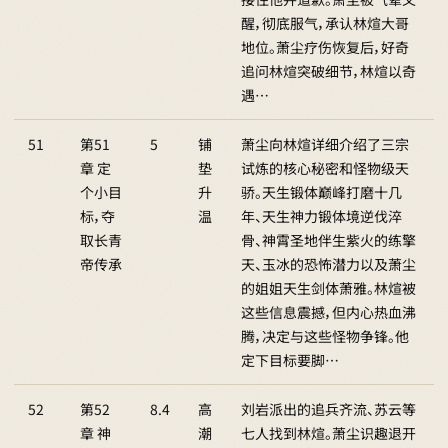
醒，彻底服气，承认林煊大哥
地位。萧尘疗伤恢复后，好奇
追问林煊突破细节，林煊以奇
遇…
51
第51
5
铺
萧尘向林煊详细介绍了三宗
章 定
垫
试炼的核心秘密和怪物级天
个小目
升
骄。天生锻体巅峰打磨十几
标，夺
温
年、天生神力锻体境逆伐淬
取长青
骨、神霄圣地伴生紫火的练擎
帝传承
天、玉冰的恐怖潜力以及萧尘
的姐姐天生剑体萧雅。林煊被
这些信息震撼，但内心热血沸
腾，决定与这些怪物争锋。他
定下目标要脚…
52
第52
8.4
高
刘岩派出的追兵齐流、苏云等
章 神
潮
七人找到林煊。萧尘识趣退开