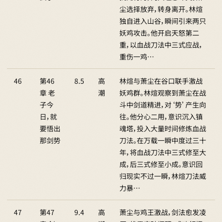
尘选择放弃，转身离开。林煊
独自进入山谷，瞬间引来两只
妖鸡攻击。他开启天怒第二
重，以血战刀法中三式应战，
重伤一鸡…
46
第46
8.5
高
林煊与萧尘在谷口联手激战
章 老
潮
妖鸡群。林煊观察到萧尘在战
子今
斗中剑道精进，对‘势’产生向
日，就
往。他分心二用，意识沉入镇
要悟出
魂塔，投入大量时间修炼血战
那剑势
刀法。在万载一瞬中度过三十
年，将血战刀法中三式修至大
成，后三式修至小成。意识回
归现实不过一瞬，林煊刀法威
力暴…
47
第47
9.4
高
萧尘与鸡王激战，剑法愈发凌