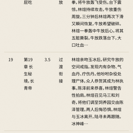
屁吃
放
拳，将牛放轰飞受伤。台下震
惊。林煊持续攻击，牛放重伤
周旋。三分钟后林煊再次下滑
又瞬间恢复，牛放希望破碎。
林煊一拳轰中牛放后心，将其
五脏撕裂。牛放跌落台下，大
口吐血…
19
第19
3.5
过
林煊亲吻玉冰后，研究牛放的
章 长
渡
空间戒指，发现内有杂物、气
生秘
衔
血丹、疗伤丹。他吩咐杂役处
境，长
接
理尸体，众人恭贺其成为林执
青帝
事。陈泽前来恭喜，林煊警告
性拍肩。林煊召见马三和刘
奇，将他们调至饲养园交由陈
泽管理。两人后悔恐惧。林煊
与玉冰离开，陆寻未再跟随。
冰神峰…