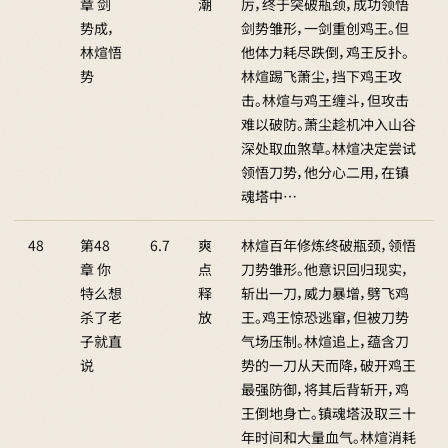
章 剑
潮
厉，终于突破瓶颈，成功领悟
势成，
剑势雏形，一剑重创鸡王。但
林煊悟
他体力耗尽跌倒，鸡王反扑。
势
林煊踢飞萧尘，挡下鸡王攻
击。林煊与鸡王缠斗，但攻击
难以破防。萧尘趁机冲入山谷
深处取血煞草。林煊决定尝试
领悟刀势，他分心二用，在镇
魂塔中…
48
第48
6.7
爽
林煊百年修炼终破瓶颈，领悟
章 你
点
刀势雏形。他意识回归现实，
特么想
释
斩出一刀，威力暴增，劈飞鸡
杀了老
放
王。鸡王惊恐逃窜，但被刀势
子就直
气场压制。林煊追上，蕴含刀
说
势的一刀从天而降，破开鸡王
最强防御，将其后背斩开，鸡
王倒地身亡。镇魂塔汲取三十
年时间和大量血气。林煊消耗