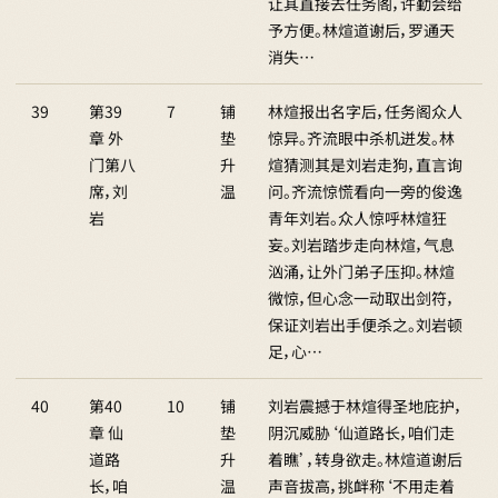
让其直接去任务阁，许勤会给
予方便。林煊道谢后，罗通天
消失…
39
第39
7
铺
林煊报出名字后，任务阁众人
章 外
垫
惊异。齐流眼中杀机迸发。林
门第八
升
煊猜测其是刘岩走狗，直言询
席，刘
温
问。齐流惊慌看向一旁的俊逸
岩
青年刘岩。众人惊呼林煊狂
妄。刘岩踏步走向林煊，气息
汹涌，让外门弟子压抑。林煊
微惊，但心念一动取出剑符，
保证刘岩出手便杀之。刘岩顿
足，心…
40
第40
10
铺
刘岩震撼于林煊得圣地庇护，
章 仙
垫
阴沉威胁‘仙道路长，咱们走
道路
升
着瞧’，转身欲走。林煊道谢后
长，咱
温
声音拔高，挑衅称‘不用走着