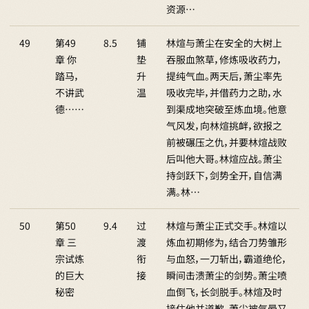
资源…
49
第49
8.5
铺
林煊与萧尘在安全的大树上
章 你
垫
吞服血煞草，修炼吸收药力，
踏马，
升
提纯气血。两天后，萧尘率先
不讲武
温
吸收完毕，并借药力之助，水
德……
到渠成地突破至炼血境。他意
气风发，向林煊挑衅，欲报之
前被碾压之仇，并要林煊战败
后叫他大哥。林煊应战。萧尘
持剑跃下，剑势全开，自信满
满。林…
50
第50
9.4
过
林煊与萧尘正式交手。林煊以
章 三
渡
炼血初期修为，结合刀势雏形
宗试炼
衔
与血怒，一刀斩出，霸道绝伦，
的巨大
接
瞬间击溃萧尘的剑势。萧尘喷
秘密
血倒飞，长剑脱手。林煊及时
接住他并道歉。萧尘被气晕又