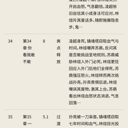
开启血怒，气息翻倍。凌超依
旧自信其小成身法可应对。林
煊斥其废话多，随即施展隐息
步，鬼…
34
第34
8
爽
凌超身死，镇魂塔窃取血气与
章 你
点
时间。林煊嘲弄苏鼎，反问其
看我敢
释
是否敢挑战圣地规则。苏鼎威
不敢
放
胁林煊入外门必死，林煊更狂
回应入外门后他们全得死。苏
鼎强压怒火。林煊转而再次挑
战孙亮。孙亮畏惧后退。林煊
嘲讽其废物，激其上台。苏鼎
看出林煊血怒状态消退，气息
回落…
35
第35
5.1
过
孙亮被一刀枭首，镇魂塔窃取
章 一
渡
七年时间和血气。林煊目光投