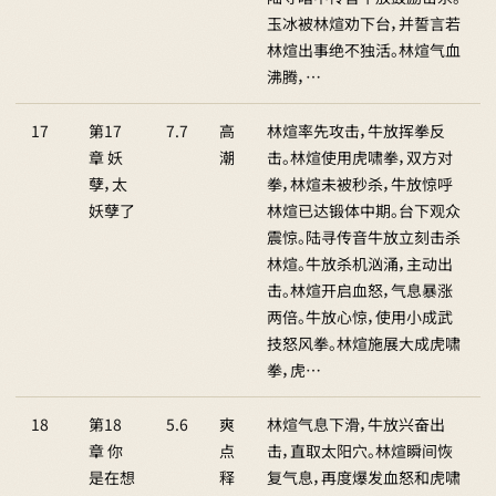
玉冰被林煊劝下台，并誓言若
林煊出事绝不独活。林煊气血
沸腾，…
17
第17
7.7
高
林煊率先攻击，牛放挥拳反
章 妖
潮
击。林煊使用虎啸拳，双方对
孽，太
拳，林煊未被秒杀，牛放惊呼
妖孽了
林煊已达锻体中期。台下观众
震惊。陆寻传音牛放立刻击杀
林煊。牛放杀机汹涌，主动出
击。林煊开启血怒，气息暴涨
两倍。牛放心惊，使用小成武
技怒风拳。林煊施展大成虎啸
拳，虎…
18
第18
5.6
爽
林煊气息下滑，牛放兴奋出
章 你
点
击，直取太阳穴。林煊瞬间恢
是在想
释
复气息，再度爆发血怒和虎啸