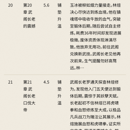
20
第20
5.6
铺
玉冰被柳如烟力量接走。林煊
章 武
垫
决心尽快达到炼血境。他在镇
阁长老
升
魂塔中吸收牛放的血气，突破
的震撼
温
至锻体后期。随后尝试自主修
炼，耗费36年时间却发现进展
极微，废体资质体现淋漓尽
致。他放弃无用功，前往武阁
兑换新武技。武阁长老见他再
次前来，生气提醒勿好高骛
远。林…
21
第21
4.5
铺
武阁长老罗通天探查林煊修
章 武
垫
为，发现他入门五天便达到锻
阁长老
升
体后期，震惊于其妖孽天赋。
口伐大
温
长老起初不信林煊已将虎啸
帝
拳和血怒修炼至大成，以极品
凡兵战刀为赌注让其展示。林
煊施展血怒和虎啸拳，证实所