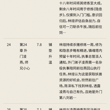
十八年时间将其修炼至大成。
剩余八年时间用于修炼《隐息
步》，仅摸到入门门槛。意识回
归后，林煊评估自身战力，自
信可一刀斩杀牛放。随后前往
饲…
24
第24
7.8
铺
林煊持续杀猪修炼一周，修为
章 外
垫
和隐息步略有精进，镇魂塔内
门凌
升
预留十年时间。执事总管派人
燕，师
温
通知，外门弟子凌燕需一名杂
兄小心
役执事陪同前往燕回山执行
任务。林煊认为这是获取妖兽
资源的好机会，欣然前往广
场。陈泽私下找到林煊，透露
凌燕与自己有仇，且她是外门
第八刘岩…
25
第25
7.1
铺
林煊与凌燕骑乘烈风马抵达