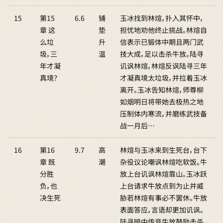
15
第15
6.6
铺
玉冰找到林煊，扑入其怀中，
章 这
垫
担忧地劝他终止挑战。林煊自
么垃
升
信表示已锻体中期且两门武
圾，三
温
技大成，足以击杀牛放。陆寻
年才凝
讥讽林煊，林煊反讽陆寻三年
真境？
才凝真境太垃圾，并拉着玉冰
离开。玉冰告知林煊，师尊柳
如烟明日将带她去极热之地
压制体内寒流，并磨练武技备
战一月后…
16
第16
9.7
高
林煊与玉冰来到生死台，台下
章 既
潮
杂役议论嘲讽林煊吃软饭。牛
分胜
放上台讥讽林煊靠山。玉冰跃
负，也
上台请求牛放点到为止并威
决生死
胁若林煊有事必不罢休。牛放
表面答应，言语却更加讥讽。
陆寻暗中传音牛放鼓励击杀。