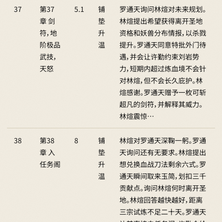
37
第37
5.1
铺
罗通天询问林煊对未来规划。
章 剑
垫
林煊提出希望获得离开圣地
符，地
升
资格和妖兽分布情报，以杀戮
阶极品
温
提升。罗通天同意特批外门待
武技，
遇，并会让许勤约束刘岩势
天怒
力，短期内超过炼血境不会针
对林煊，但不会长久庇护。林
煊感谢。罗通天赠予一枚可斩
超凡的剑符，并解释其威力。
林煊震惊…
38
第38
8
铺
林煊对罗通天深鞠一躬。罗通
章 入
垫
天询问还有无要求。林煊提出
任务阁
升
想兑换血战刀法剩余六式。罗
温
通天瞬间取来玉简，划扣三千
贡献点。询问林煊何时离开圣
地。林煊回答越快越好，距离
三宗试炼不足二十天。罗通天