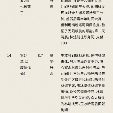
放，你
升
期巅峰，并花费22年时间将
也该死
温
《血怒》修炼至大成。他测试发
了
现血怒全力爆发可持续三分
钟，虚弱后需半年时间恢复，
但利用镇魂塔可瞬间恢复，验
证了无限续航的可能。第二天
清晨，林煊前往职务阁，支付
100…
14
第14
8.7
铺
牛放收到挑战消息，惊愕林煊
章 以
垫
未死，怒斥陈泽办事不力，决
废体伐
升
心宰杀林煊后再对付陈泽。与
仙？
温
此同时，玉冰与八师兄陆寻来
到外门区域寻找林煊。陆寻对
林煊不屑，玉冰坚信林煊不是
废物。杂役区消息传开，林煊
挑战牛放引发热议，众人皆认
为林煊找死。玉冰听闻后慌张
询问…