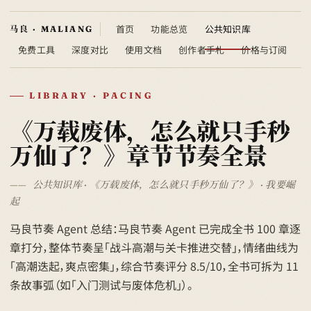
首页
功能总览
公共知识库
免费工具
深度对比
使用文档
创作者手札
价格与订阅
LIBRARY · PACING
《万载废体，怎么就只手秒
万仙了？》章节节奏全景
公共知识库 · 《万载废体，怎么就只手秒万仙了？》 · 我要崛
起
马良节奏 Agent 总结：马良节奏 Agent 已完成全书 100 章逐
章打分，整体节奏呈「战斗高潮与关卡推进交替」，情绪曲线为
「高潮迭起，爽点密集」，综合节奏评分 8.5/10，全书可拆为 11
条故事弧（如「入门测试与废体危机」）。