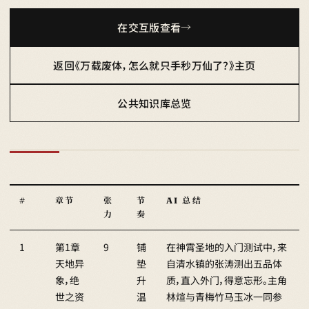
在交互版查看
返回《万载废体，怎么就只手秒万仙了？》主页
公共知识库总览
#
章节
张
节
AI 总结
力
奏
1
第1章
9
铺
在神霄圣地的入门测试中，来
天地异
垫
自清水镇的张涛测出五品体
象，绝
升
质，直入外门，得意忘形。主角
世之资
温
林煊与青梅竹马玉冰一同参