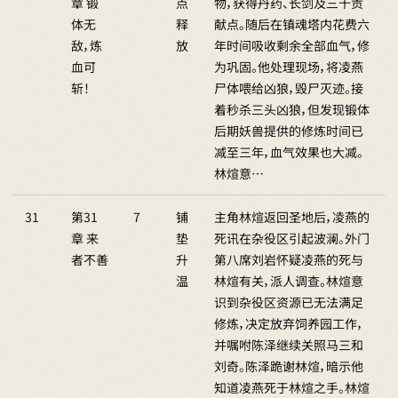
章 锻
点
物，获得丹药、长剑及三千贡
体无
释
献点。随后在镇魂塔内花费六
敌，炼
放
年时间吸收剩余全部血气，修
血可
为巩固。他处理现场，将凌燕
斩！
尸体喂给凶狼，毁尸灭迹。接
着秒杀三头凶狼，但发现锻体
后期妖兽提供的修炼时间已
减至三年，血气效果也大减。
林煊意…
31
第31
7
铺
主角林煊返回圣地后，凌燕的
章 来
垫
死讯在杂役区引起波澜。外门
者不善
升
第八席刘岩怀疑凌燕的死与
温
林煊有关，派人调查。林煊意
识到杂役区资源已无法满足
修炼，决定放弃饲养园工作，
并嘱咐陈泽继续关照马三和
刘奇。陈泽跪谢林煊，暗示他
知道凌燕死于林煊之手。林煊