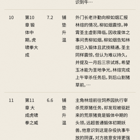
识到牛…
10
第10
7.2
铺
外门长老许勤向柳如烟汇报
章 锻
垫
林煊的情况，柳如烟震惊。神
体中
升
霄圣主虚影降临，因收废体之
期，虎
温
事问责柳如烟。柳如烟告知林
啸拳大
煊已入锻体且武技精通，圣主
成
同样震惊，但认为难以持久，
并提及一月后三宗试炼，希望
玉冰能为圣地争光。林煊完成
上午宰杀任务后，到后山割猪
草前，…
11
第11
6.6
铺
主角林煊前往饲养园执行宰
章 大
垫
杀荒原猪任务，却发现被驱赶
成虎啸
升
来的荒原猪竟是锻体中期的
拳之威
温
头领，远超普通锻体初期妖
兽。他意识到这是杂役执事牛
放的阴谋，对方故意安排更强