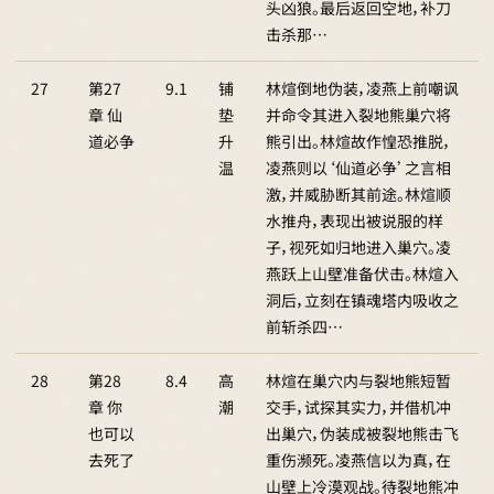
头凶狼。最后返回空地，补刀
击杀那…
27
第27
9.1
铺
林煊倒地伪装，凌燕上前嘲讽
章 仙
垫
并命令其进入裂地熊巢穴将
道必争
升
熊引出。林煊故作惶恐推脱，
温
凌燕则以‘仙道必争’之言相
激，并威胁断其前途。林煊顺
水推舟，表现出被说服的样
子，视死如归地进入巢穴。凌
燕跃上山壁准备伏击。林煊入
洞后，立刻在镇魂塔内吸收之
前斩杀四…
28
第28
8.4
高
林煊在巢穴内与裂地熊短暂
章 你
潮
交手，试探其实力，并借机冲
也可以
出巢穴，伪装成被裂地熊击飞
去死了
重伤濒死。凌燕信以为真，在
山壁上冷漠观战。待裂地熊冲