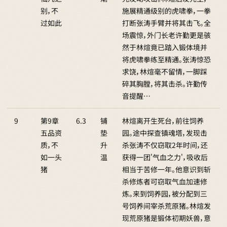
别，不
施展精通级别的虎啸拳，一拳
过如此
打断张涛手臂并将其击飞。全
场震惊，外门长老许勤更是骇
然于林煊竟已踏入锻体境并
将虎啸拳练至精通。张涛惊恐
求饶，林煊毫不留情，一脚踩
碎其胸膛，将其击杀。许勤传
音提醒…
9
第9章
6.3
铺
林煊离开生死台，前往饲养
五品资
垫
园。途中探查镇魂塔，发现击
质，不
升
杀张涛不仅窃取2年时间，还
如一头
温
获得一团'气血之力'，吸收后
猪
相当于苦修一年。他意识到斩
杀修炼者可窃取气血加速修
炼。来到饲养园，被分配到三
号饲养间宰杀荒原猪。林煊发
现荒原猪是锻体初期妖兽，意