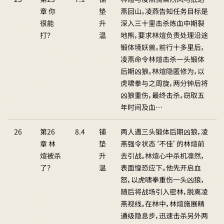
章 你
垫
燕回山。凌燕告知任务目标是
很能
升
深入三十里击杀炼血中期裂
打？
温
地熊，要求林煊负责处理沿途
锻体境妖兽。前行十多里后，
凌燕命令林煊击杀一头锻体
后期凶狼。林煊隐匿修为，以
虎啸拳与之周旋，两分钟后将
凶狼重伤，最终击杀，窃取五
年时间及血…
26
第26
8.4
铺
两人遇三头锻体后期凶狼，凌
章 林
垫
燕强令状态‘不佳’的林煊前
煊被杀
升
去引战。林煊心中杀机凛然，
了？
温
表面惶恐应下。他先开启血
怒，以虎啸拳重伤一头凶狼，
随后将战场引入密林，脱离凌
燕视线。在林中，林煊施展精
通级隐息步，迅速击杀另外两