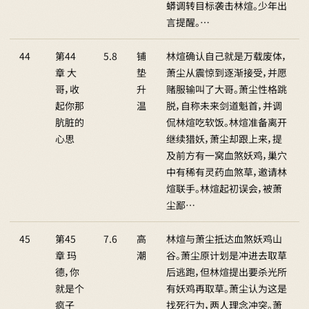
蟒调转目标袭击林煊。少年出
言提醒。…
44
第44
5.8
铺
林煊确认自己就是万载废体，
章 大
垫
萧尘从震惊到逐渐接受，并愿
哥，收
升
赌服输叫了大哥。萧尘性格跳
起你那
温
脱，自称未来剑道魁首，并调
肮脏的
侃林煊吃软饭。林煊准备离开
心思
继续猎妖，萧尘却跟上来，提
及前方有一窝血煞妖鸡，巢穴
中有稀有灵药血煞草，邀请林
煊联手。林煊起初误会，被萧
尘鄙…
45
第45
7.6
高
林煊与萧尘抵达血煞妖鸡山
章 玛
潮
谷。萧尘原计划是冲进去取草
德，你
后逃跑，但林煊提出要杀光所
就是个
有妖鸡再取草。萧尘认为这是
疯子
找死行为，两人理念冲突。萧