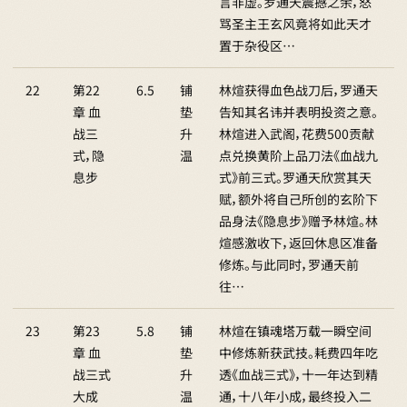
言非虚。罗通天震撼之余，怒
骂圣主王玄风竟将如此天才
置于杂役区…
22
第22
6.5
铺
林煊获得血色战刀后，罗通天
章 血
垫
告知其名讳并表明投资之意。
战三
升
林煊进入武阁，花费500贡献
式，隐
温
点兑换黄阶上品刀法《血战九
息步
式》前三式。罗通天欣赏其天
赋，额外将自己所创的玄阶下
品身法《隐息步》赠予林煊。林
煊感激收下，返回休息区准备
修炼。与此同时，罗通天前
往…
23
第23
5.8
铺
林煊在镇魂塔万载一瞬空间
章 血
垫
中修炼新获武技。耗费四年吃
战三式
升
透《血战三式》，十一年达到精
大成
温
通，十八年小成，最终投入二