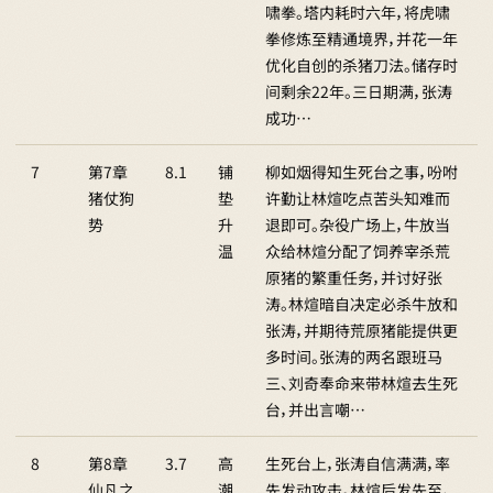
啸拳。塔内耗时六年，将虎啸
拳修炼至精通境界，并花一年
优化自创的杀猪刀法。储存时
间剩余22年。三日期满，张涛
成功…
7
第7章
8.1
铺
柳如烟得知生死台之事，吩咐
猪仗狗
垫
许勤让林煊吃点苦头知难而
势
升
退即可。杂役广场上，牛放当
温
众给林煊分配了饲养宰杀荒
原猪的繁重任务，并讨好张
涛。林煊暗自决定必杀牛放和
张涛，并期待荒原猪能提供更
多时间。张涛的两名跟班马
三、刘奇奉命来带林煊去生死
台，并出言嘲…
8
第8章
3.7
高
生死台上，张涛自信满满，率
仙凡之
潮
先发动攻击。林煊后发先至，