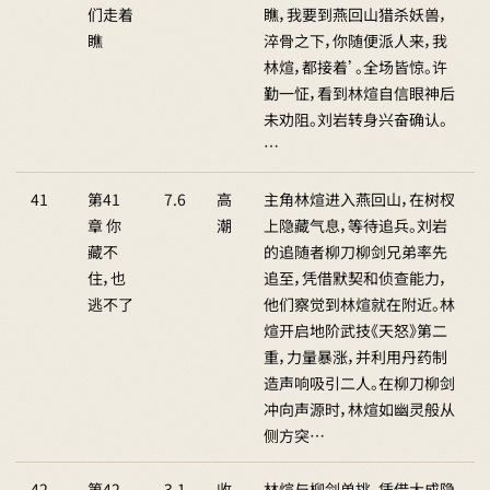
们走着
瞧，我要到燕回山猎杀妖兽，
瞧
淬骨之下，你随便派人来，我
林煊，都接着’。全场皆惊。许
勤一怔，看到林煊自信眼神后
未劝阻。刘岩转身兴奋确认。
…
41
第41
7.6
高
主角林煊进入燕回山，在树杈
章 你
潮
上隐藏气息，等待追兵。刘岩
藏不
的追随者柳刀柳剑兄弟率先
住，也
追至，凭借默契和侦查能力，
逃不了
他们察觉到林煊就在附近。林
煊开启地阶武技《天怒》第二
重，力量暴涨，并利用丹药制
造声响吸引二人。在柳刀柳剑
冲向声源时，林煊如幽灵般从
侧方突…
42
第42
3.1
收
林煊与柳剑单挑，凭借大成隐