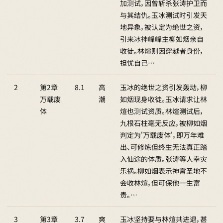
加测试，因曾斩杀张涛护卫而
与其结仇。玉冰测试时引发天
地异象，被认定为绝世之资，
引来冰神峰峰主柳如烟亲自
收徒。林煊则因穿越者身份，
担忧自己…
2
第2章
8.1
高
玉冰的绝世之资引发轰动，柳
万载废
潮
如烟现身收徒。玉冰请求让林
体
煊也测试资质。林煊测试后，
九根石柱毫无反应，被柳如烟
判定为'万载废体'，即万年难
出、可修炼但终生无法真正踏
入仙途的体质。张涛等人幸灾
乐祸。柳如烟表示神霄圣地不
会收林煊，但可保他一生富
贵。…
3
第3章
3.7
爽
玉冰坚持要与林煊共进退，甚