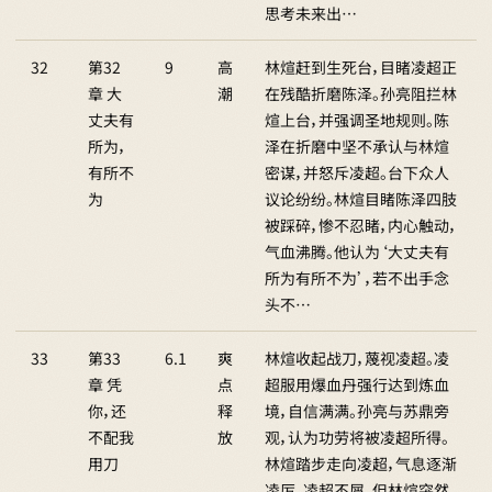
思考未来出…
32
第32
9
高
林煊赶到生死台，目睹凌超正
章 大
潮
在残酷折磨陈泽。孙亮阻拦林
丈夫有
煊上台，并强调圣地规则。陈
所为，
泽在折磨中坚不承认与林煊
有所不
密谋，并怒斥凌超。台下众人
为
议论纷纷。林煊目睹陈泽四肢
被踩碎，惨不忍睹，内心触动，
气血沸腾。他认为‘大丈夫有
所为有所不为’，若不出手念
头不…
33
第33
6.1
爽
林煊收起战刀，蔑视凌超。凌
章 凭
点
超服用爆血丹强行达到炼血
你，还
释
境，自信满满。孙亮与苏鼎旁
不配我
放
观，认为功劳将被凌超所得。
用刀
林煊踏步走向凌超，气息逐渐
凌厉。凌超不屑，但林煊突然