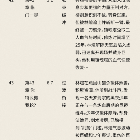
章 临
束
息步和更强的力量压制对方。
门一脚
缓
柳剑意识到不敌，转身逃跑，
冲
但被林煊追上并斩断一臂，最
终被一刀劈杀。镇魂塔汲取二
人血气与时间，修炼时间增至
25年。林煊解除天怒后陷入虚
弱，迅速离开现场并藏身巨
树。他利用镇魂塔的血气快速
恢复…
43
第43
6.7
过
林煊在燕回山猎杀锻体妖兽，
章 你
渡
积累资源。他听到战斗声，发
特么劈
衔
现一名天罗剑宗的黑衣少年
我蛇？
接
正在与一条炼血后期的巨蟒
缠斗。少年仅锻体巅峰，却身
法诡异、剑术凌厉，已触摸
到‘剑势’门槛。林煊气息波动
被巨蟒和少年察觉，重伤的巨