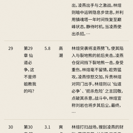
出，凌燕出手与之激战。林煊
则暗中运转隐息步敛息，并利
用镇魂塔一年时间恢复至巅
峰状态，静待时机。当凌燕使
出杀招，…
29
第29
5.8
高
林煊突袭将凌燕劈飞，使其陷
章 仙
潮
入与裂地熊的前后夹击。凌燕
道必
仓促间挡下裂地熊一击，身受
争，这
重伤。林煊毫不留情，趁势猛
不是师
攻。凌燕惊怒交加，斥责林煊
姐教我
对同门出手。林煊则以‘仙道
的吗？
必争’、‘扼杀危险’之言回敬，
点破其杀意。战斗中，林煊宣
称刘岩也将步其后尘。最终，
…
30
第30
3.1
爽
林煊打扫战场，搜刮凌燕的财