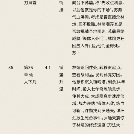
刀枭首
衔
向台下苏鼎，称‘先收点利息，
接
以后他就是你的下场’。苏鼎
气血沸腾，考虑是否直接杀林
煊，但不敢赌。林煊嘲弄其是
否敢挑战圣地规则。苏鼎最终
威胁‘等你入外门’。林煊更狂
回应入外门后他们全得死。
苏…
36
第36
4.1
铺
林煊返回住处，转移贡献点，
章 仙
垫
查看战利品，发现孙亮穷困。
人下凡
升
他意识沉入镇魂塔，剩余14年
温
时间，投入七年修炼隐息步，
使其大成。大成隐息步速度倍
增，战力评估‘锻体无敌，炼血
可斩’。许勤找到罗通天，详细
汇报生死台事件。罗通天震惊
于林煊的修炼速度（刀法大…