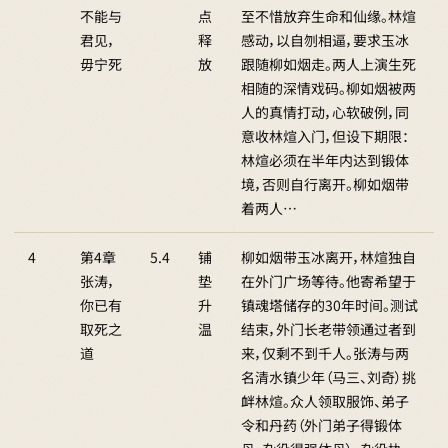
不能与
点
至不惜放弃生命和仙缘。林煊
君见，
释
感动，以自刎相逼，要求玉冰
毋宁死
放
跟随柳如烟走。两人上演生死
相随的深情戏码。柳如烟被两
人的真情打动，心软破例，同
意收林煊入门，但设下期限：
林煊必须在半年内达到锻体
境，否则自行离开。柳如烟带
着两人…
4
第4章
5.4
铺
柳如烟带玉冰离开，林煊独自
张涛，
垫
在外门广场等待。他寄希望于
你已有
升
镇魂塔储存的30年时间。测试
取死之
温
结束，外门长老带领通过者到
道
来，仅剩不到千人。张涛与两
名清水镇少年（马三、刘奇）挑
衅林煊。众人领取服饰、弟子
令和丹药（外门弟子得锻体