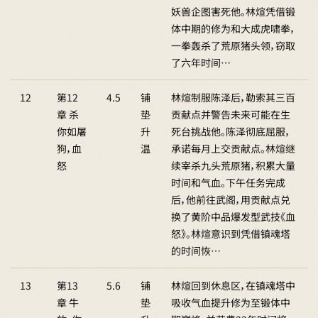
妖兽企图害死他。林煊凭借锻
体中期的修为和大成虎啸拳，
一拳轰杀了荒原猪头领，窃取
了六年时间…
12
第12
4.5
铺
林煊制服陈泽后，勒索其三百
章 杀
垫
贡献点并警告未来可能在生
你如屠
升
死台挑战他。陈泽彻底屈服，
狗，血
温
承诺每月上交贡献点。林煊继
怒
续宰杀九头荒原猪，积累大量
时间和气血。下午任务完成
后，他前往武阁，用贡献点兑
换了黄阶中品爆发型武技《血
怒》。林煊意识到凭借镇魂塔
的时间恢…
13
第13
5.6
铺
林煊回到休息区，在镇魂塔中
章 牛
垫
吸收气血提升修为至锻体中