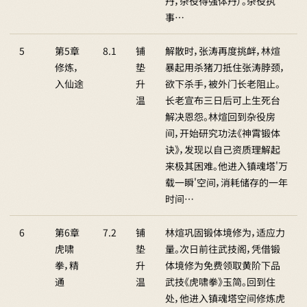
丹，杂役得强体丹）。杂役执
事…
5
第5章
8.1
铺
解散时，张涛再度挑衅，林煊
修炼，
垫
暴起用杀猪刀抵住张涛脖颈，
入仙途
升
欲下杀手，被外门长老阻止。
温
长老宣布三日后可上生死台
解决恩怨。林煊回到杂役房
间，开始研究功法《神霄锻体
诀》，发现以自己资质理解起
来极其困难。他进入镇魂塔'万
载一瞬'空间，消耗储存的一年
时间…
6
第6章
7.2
铺
林煊巩固锻体境修为，适应力
虎啸
垫
量。次日前往武技阁，凭借锻
拳，精
升
体境修为免费领取黄阶下品
通
温
武技《虎啸拳》玉简。回到住
处，他进入镇魂塔空间修炼虎