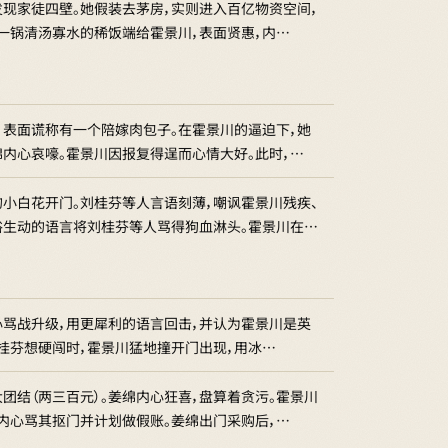
发现家徒四壁。她假装去茅房，实则进入百亿物资空间，
了一锅清汤寡水的稀饭端给霍景川，表面贤惠，内…
，表面谎称有一个陪嫁肉包子。在霍景川的逼迫下，她
绵内心哀嚎。霍景川因报复得逞而心情大好。此时，…
小白花开门。刘桂芬等人言语刻薄，嘲讽霍景川残疾、
俗生动的语言将刘桂芬等人骂得狗血淋头。霍景川在…
内心骂战升级，用更犀利的语言回击，并认为霍景川是英
桂芬想硬闯时，霍景川猛地撞开门出现，用冰…
团结（两三百元）。姜绵内心狂喜，盘算着贪污。霍景川
，内心骂其抠门并计划做假账。姜绵出门采购后，…