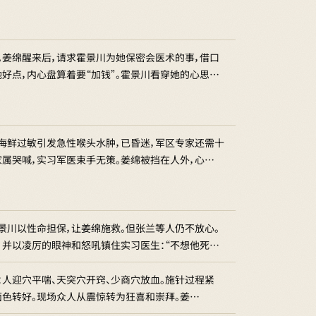
。姜绵醒来后，请求霍景川为她保密会医术的事，借口
好点，内心盘算着要“加钱”。霍景川看穿她的心思…
海鲜过敏引发急性喉头水肿，已昏迷，军区专家还需十
家属哭喊，实习军医束手无策。姜绵被挡在人外，心…
景川以性命担保，让姜绵施救。但张兰等人仍不放心。
，并以凌厉的眼神和怒吼镇住实习医生：“不想他死…
：人迎穴平喘、天突穴开窍、少商穴放血。施针过程紧
面色转好。现场众人从震惊转为狂喜和崇拜。姜…