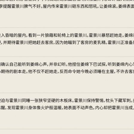
小李提醒霍景川脾气不好。屋内传来霍景川砸东西和怒吼，让姜绵滚。姜绵表
进入昏暗的屋内，看到一片狼藉和轮椅上的霍景川。霍景川暴怒赶她走。姜绵
硬，并期待霍景川把她赶去客房，因为她瞄到了客房的麦乳精。霍景川正准备
川确认自己能听到姜绵心声，并非幻听。他捏住姜绵下巴试探，听到姜绵内心
心期待的剧本走。他不仅不赶她走，反而命令她今晚必须睡在主屋，不许去客
被迫与霍景川同睡一张狭窄坚硬的木板床。霍景川保持警惕，枕头下藏军刺。
冻醒，发现霍景川身体像火炉般温暖。她表面不动声色，内心却把霍景川当成