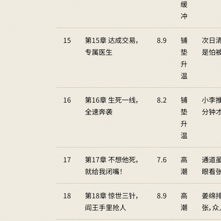
缓
冲
15
第15章 达成交易，
8.9
铺
次日
专属医生
垫
是怕
升
温
16
第16章 生死一线，
8.2
铺
小李
全速奔袭
垫
分钟
升
温
17
第17章 不想他死，
7.6
高
通道
就给我闭嘴！
潮
眼看
18
第18章 惊世三针，
8.9
高
姜绵排
阎王手里抢人
潮
张，