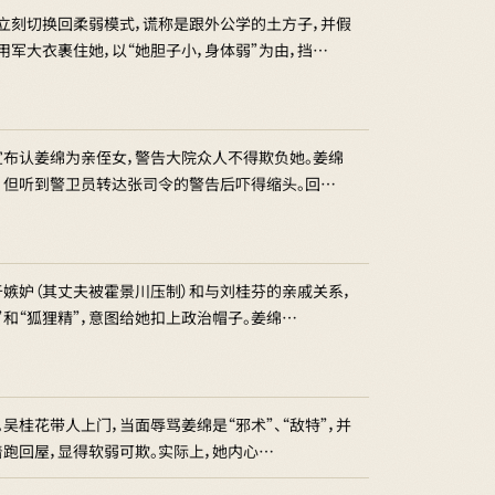
立刻切换回柔弱模式，谎称是跟外公学的土方子，并假
军大衣裹住她，以“她胆子小，身体弱”为由，挡…
宣布认姜绵为亲侄女，警告大院众人不得欺负她。姜绵
妒，但听到警卫员转达张司令的警告后吓得缩头。回…
嫉妒（其丈夫被霍景川压制）和与刘桂芬的亲戚关系，
”和“狐狸精”，意图给她扣上政治帽子。姜绵…
桂花带人上门，当面辱骂姜绵是“邪术”、“敌特”，并
着跑回屋，显得软弱可欺。实际上，她内心…