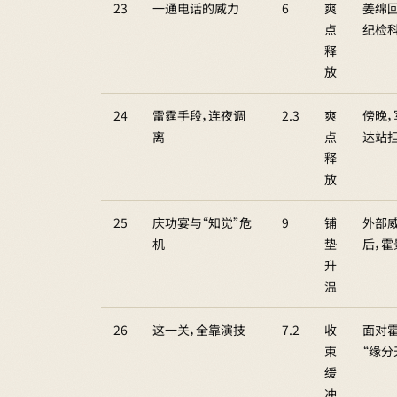
23
一通电话的威力
6
爽
姜绵
点
纪检科
释
放
24
雷霆手段，连夜调
2.3
爽
傍晚
离
点
达站
释
放
25
庆功宴与“知觉”危
9
铺
外部
机
垫
后，
升
温
26
这一关，全靠演技
7.2
收
面对
束
“缘
缓
冲