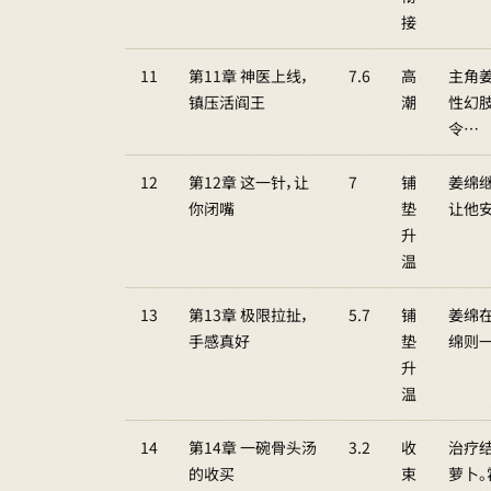
接
11
第11章 神医上线，
7.6
高
主角
镇压活阎王
潮
性幻
令…
12
第12章 这一针，让
7
铺
姜绵
你闭嘴
垫
让他
升
温
13
第13章 极限拉扯，
5.7
铺
姜绵
手感真好
垫
绵则一
升
温
14
第14章 一碗骨头汤
3.2
收
治疗
的收买
束
萝卜