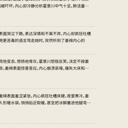
面被吓坏，内心却冷静分析霍景川中气十足，肺活量…
表面哭泣下跪，表达深情和不离不弃，内心却疯狂吐槽
用更恶毒的语言骂走她时，突然听到了姜绵内心的
骂他变态、想扬他骨灰。霍景川怒极反笑，决定不按姜
房。姜绵表面惊喜答应，内心崩溃哀嚎，痛失大床和…
姜绵表面羞涩紧张，内心疯狂吐槽床硬。夜里寒冷，姜
人形暖水袋，悄悄贴近取暖，甚至把冰脚塞进他腿弯…