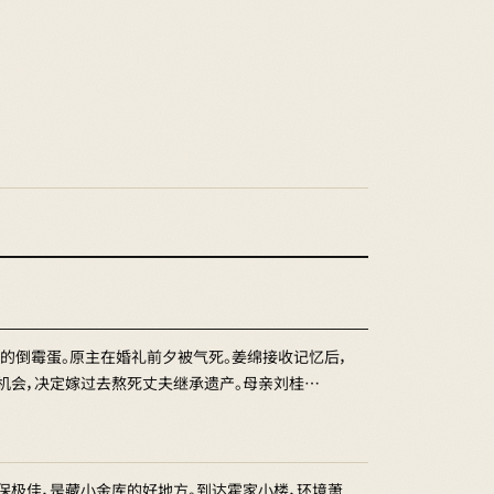
的倒霉蛋。原主在婚礼前夕被气死。姜绵接收记忆后，
”机会，决定嫁过去熬死丈夫继承遗产。母亲刘桂…
保极佳，是藏小金库的好地方。到达霍家小楼，环境萧