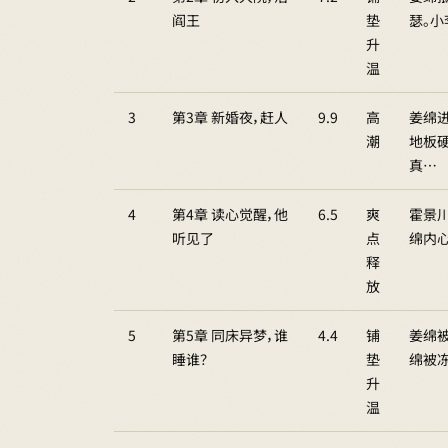
阎王
垫
瑟。
升
温
3
第3章 新婚夜，赶人
9.9
高
姜绵
潮
地板
真…
4
第4章 读心觉醒，他
6.5
爽
霍景
听见了
点
绵内
释
放
5
第5章 同床异梦，谁
4.4
铺
姜绵
睡谁？
垫
绵被
升
温