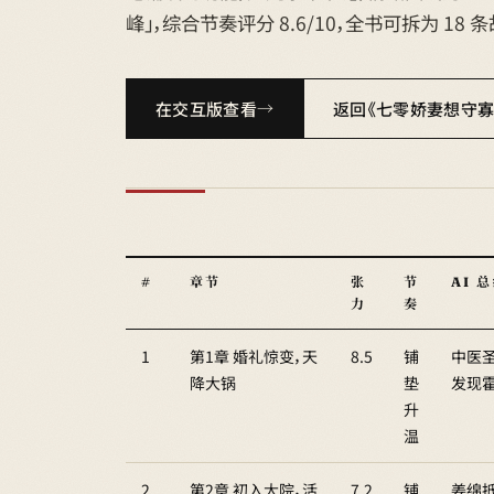
峰」，综合节奏评分 8.6/10，全书可拆为 18
在交互版查看
返回《七零娇妻想守寡
#
章节
张
节
AI 
力
奏
1
第1章 婚礼惊变，天
8.5
铺
中医
降大锅
垫
发现
升
温
2
第2章 初入大院，活
7.2
铺
姜绵