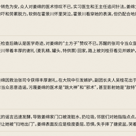
令转危为安，众人对姜绵的医术惊叹不已，实习医生和王主任追问针法。姜绵
惊吓和劳累脱力，软倒在霍景川怀里哭泣。霍景川看穿她的表演，但仍配合地用
任检查后确认是医学奇迹，对姜绵的“土方子”赞叹不已。苏醒的张司令当众
景川带着丰厚的谢礼（麦乳精、罐头、特供票）回家，路上被刘桂芬看见并嫉
姜绵因救治张司令获得丰厚谢礼，在大院中引发嫉妒。副团长夫人吴桂花出于
当众恶意造谣，污蔑姜绵的医术是“跳大神”和“邪术”，甚至影射她是“敌特
的谣言迅速发酵，导致姜绵家门口被泼脏水、扔垃圾，邻居们对她指指点点。吴
让她被“扫地出门”。姜绵表面反应是极度委屈、恐惧，失手摔了搪瓷盆，哭