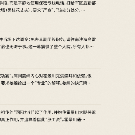
手段，而是平静地使用保密专线电话，打给军区后勤部
（吴桂花丈夫），要求“严查”、“该处分处分，…
并当场下达调令：免去其副团长职务，调往南沙海岛雷
打滚也无济于事。这一幕震慑了整个大院，所有人都…
庆功宴”。席间姜绵内心对霍景川充满崇拜和依赖。饭
，要求姜绵给出一个“专业”的解释。姜绵的快乐瞬…
公祖传的“回阳九针”起了作用，并抱住霍景川大腿哭诉
真正作用，并盘算着借此“涨工资”。霍景川通…