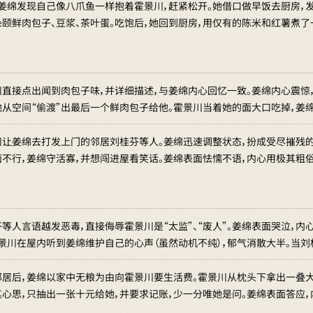
，姜绵发现自己像八爪鱼一样抱着霍景川，赶紧松开。她借口做早饭去厨房，
朵颐鲜肉包子、豆浆、茶叶蛋。吃饱后，她回到厨房，用仅有的陈米和红薯煮
川直接点出闻到肉包子味，并详细描述，与姜绵内心回忆一致。姜绵内心震惊
地从空间“偷渡”出最后一个鲜肉包子给他。霍景川当着她的面大口吃掉，姜
川让姜绵去打发上门的邻居刘桂芬等人。姜绵迅速调整状态，扮成受尽摧残的
面不行，姜绵守活寡，并想闯进屋看笑话。姜绵表面怯懦不语，内心用极其粗
等人言语越发恶毒，直接侮辱霍景川是“太监”、“废人”。姜绵表面哭泣，
霍景川在屋内听到姜绵维护自己的心声（虽然动机不纯），郁气消散大半。当刘
邻居后，姜绵以家中无粮为由向霍景川要生活费。霍景川从枕头下拿出一叠大
其心思，只抽出一张十元给她，并要求记账，少一分唯她是问。姜绵表面答应