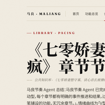
首页
功能总览
LIBRARY · PACING
《七零娇
疯》章节
公共知识库 · 《七零娇妻想守寡，读心首长被撩疯
马良节奏 Agent 总结：马良节奏 Agent 
动型，每个章节都有明确的事件推进和结果，过渡
笔铺设的功能，无冗余章节。」，情绪曲线为「