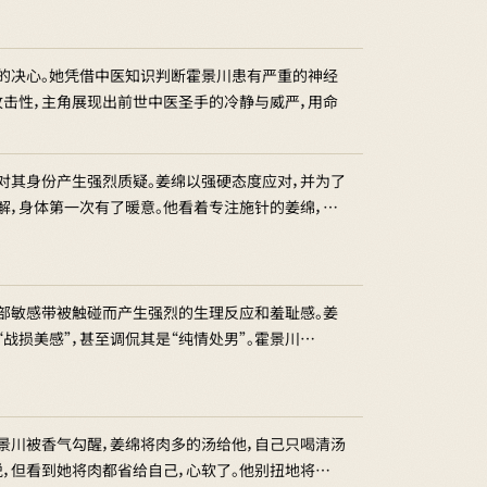
的决心。她凭借中医知识判断霍景川患有严重的神经
击性，主角展现出前世中医圣手的冷静与威严，用命
对其身份产生强烈质疑。姜绵以强硬态度应对，并为了
解，身体第一次有了暖意。他看着专注施针的姜绵，…
部敏感带被触碰而产生强烈的生理反应和羞耻感。姜
战损美感”，甚至调侃其是“纯情处男”。霍景川…
景川被香气勾醒，姜绵将肉多的汤给他，自己只喝清汤
悦，但看到她将肉都省给自己，心软了。他别扭地将…