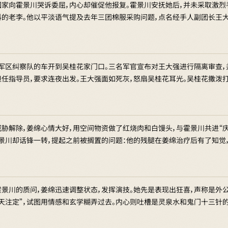
回家向霍景川哭诉委屈，内心却催促他报复。霍景川安抚她后，并未采取激烈
的老李。他以平淡语气提及去年三团棉服采购问题，点名经手人副团长王大强
，军区纠察队的车开到吴桂花家门口。三名军官宣布对王大强进行隔离审查，
担任指导员，要求连夜出发。王大强面如死灰，怒扇吴桂花耳光。吴桂花撒泼
威胁解除，姜绵心情大好，用空间物资做了红烧肉和白馒头，与霍景川共进“
霍景川却话锋一转，提起之前被搁置的问题：他的残腿在姜绵治疗后有了知觉
霍景川的质问，姜绵迅速调整状态，发挥演技。她先是表现出狂喜，声称是外
分天注定”，试图用情感和玄学糊弄过去。内心则吐槽是灵泉水和鬼门十三针的