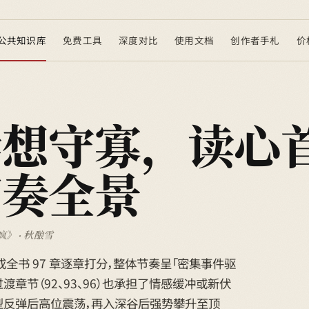
公共知识库
免费工具
深度对比
使用文档
创作者手札
价
妻想守寡，读心
节奏全景
》 · 秋酿雪
已完成全书 97 章逐章打分，整体节奏呈「密集事件驱
章节（92、93、96）也承担了情感缓冲或新伏
V型反弹后高位震荡，再入深谷后强势攀升至顶