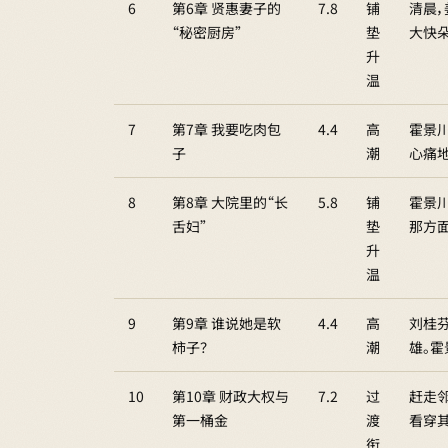
6
第6章 贤惠妻子的
7.8
铺
清晨
“秘密厨房”
垫
大快
升
温
7
第7章 我要吃肉包
4.4
高
霍景
子
潮
心痛
8
第8章 大院里的“长
5.8
铺
霍景
舌妇”
垫
那方
升
温
9
第9章 谁说她是软
4.4
高
刘桂芬
柿子？
潮
雄。
10
第10章 财政大权与
7.2
过
赶走
第一桶金
渡
看穿
衔