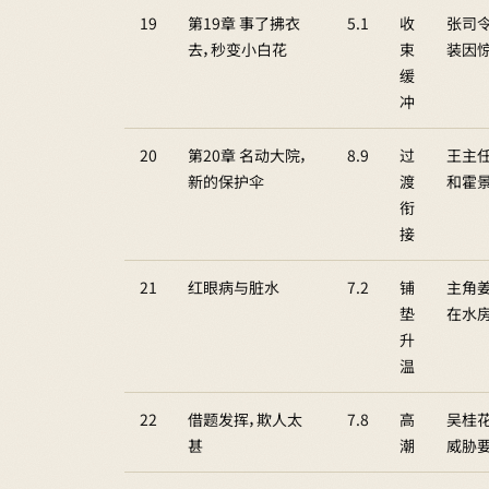
19
第19章 事了拂衣
5.1
收
张司
去，秒变小白花
束
装因
缓
冲
20
第20章 名动大院，
8.9
过
王主
新的保护伞
渡
和霍
衔
接
21
红眼病与脏水
7.2
铺
主角
垫
在水房
升
温
22
借题发挥，欺人太
7.8
高
吴桂花
甚
潮
威胁要