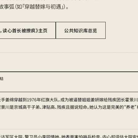
 条故事弧（如「穿越替嫁与初遇」）。
，读心首长被撩疯》主页
公共知识库总览
总结
圣手姜绵穿越到1976年红旗大队，成为被逼替姐姐姜妍嫁给残疾团长霍景川
霍景川是京城高干子弟、津贴高、残疾且据说短命。她认为这是完美的“养老
抵达军区大院，警卫员小李同情她。她表面害怕哨兵检查，内心却评估大院安