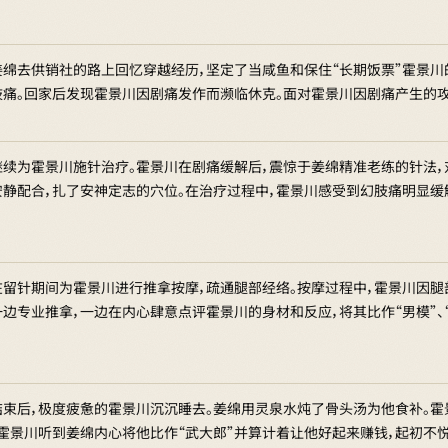
姜绵去供销社的路上回忆穿越经历，坚定了当咸鱼和保住“长期饭票”霍景川
肢痛。回家后发现霍景川因剧痛发作而濒临休克。面对霍景川因剧痛产生的攻
继续为霍景川施针治疗。霍景川在剧痛缓解后，震惊于姜绵精准老练的针法，
安静配合，扎了安神定志的穴位。在治疗过程中，霍景川感受到幻肢痛明显缓
在留针期间为霍景川进行推拿按摩，疏通腿部经络。按摩过程中，霍景川因腿
边专业推拿，一边在内心肆意点评霍景川的身材和反应，将其比作“男模”、“
结束后，极度疲惫的霍景川沉沉睡去。姜绵用灵泉水炖了骨头汤为他食补。霍
。霍景川听到姜绵内心将他比作“武大郎”并算计着让他好起来赚钱，起初不