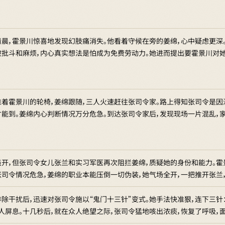
清晨，霍景川惊喜地发现幻肢痛消失。他看着守候在旁的姜绵，心中疑虑更深
被批斗和麻烦，内心真实想法是怕成为免费劳动力。她进而提出要霍景川对她
推着霍景川的轮椅，姜绵跟随，三人火速赶往张司令家。路上得知张司令是因
才能到。姜绵内心判断情况万分危急。到达张司令家后，发现现场一片混乱，
虽开，但张司令女儿张兰和实习军医再次阻拦姜绵，质疑她的身份和能力。霍
张司令情况危急，姜绵的职业本能压倒一切伪装，她气场全开，一把推开张兰
除干扰后，迅速对张司令施以“鬼门十三针”变式。她手法快准狠，连下三针
众人屏息。十几秒后，就在众人绝望之际，张司令猛地咳出浓痰，恢复了呼吸，