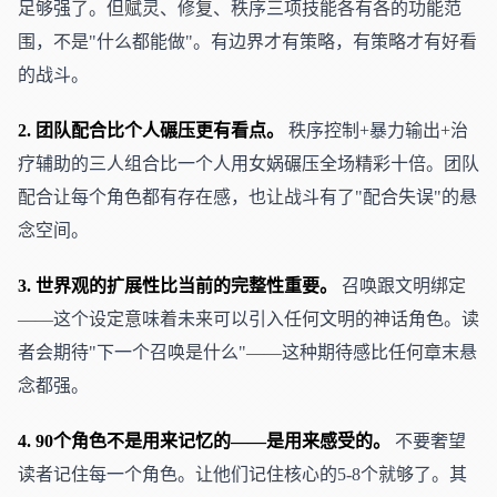
足够强了。但赋灵、修复、秩序三项技能各有各的功能范
围，不是"什么都能做"。有边界才有策略，有策略才有好看
的战斗。
2. 团队配合比个人碾压更有看点。
秩序控制+暴力输出+治
疗辅助的三人组合比一个人用女娲碾压全场精彩十倍。团队
配合让每个角色都有存在感，也让战斗有了"配合失误"的悬
念空间。
3. 世界观的扩展性比当前的完整性重要。
召唤跟文明绑定
——这个设定意味着未来可以引入任何文明的神话角色。读
者会期待"下一个召唤是什么"——这种期待感比任何章末悬
念都强。
4. 90个角色不是用来记忆的——是用来感受的。
不要奢望
读者记住每一个角色。让他们记住核心的5-8个就够了。其