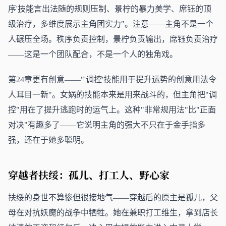
序'技能言出法随的规则压制、景柠的暴力美学、席钰的顶
级治疗，多维度展示主角团实力"。注意——主角不是一个
人碾压全场。秩序负责控制，景柠负责输出，席钰负责治疗
——这是一个团队配合，不是一个人的独角戏。
第24章更有创意——"'调控'技能用于提升运势的创意用法令
人耳目一新"。女娲的技能本来是用来战斗的，但主角把"调
控"用在了提升逃跑时的运气上。这种"非常规用法"比"正面
对决"有趣多了——它说明主角的强大不只在于金手指多
强，还在于她多聪明。
穿越者扶绥：孤儿、打工人、野心家
扶绥的身世不算惨但很接地气——穿越后的原主是孤儿，父
母在对抗妖魔的战争中牺牲。她在兼职打工维生，拿到店长