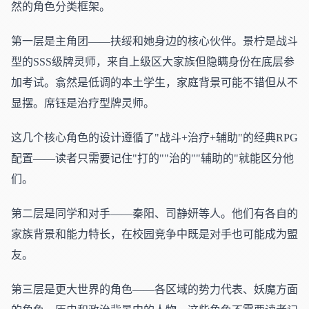
然的角色分类框架。
第一层是主角团——扶绥和她身边的核心伙伴。景柠是战斗
型的SSS级牌灵师，来自上级区大家族但隐瞒身份在底层参
加考试。翕然是低调的本土学生，家庭背景可能不错但从不
显摆。席钰是治疗型牌灵师。
这几个核心角色的设计遵循了"战斗+治疗+辅助"的经典RPG
配置——读者只需要记住"打的""治的""辅助的"就能区分他
们。
第二层是同学和对手——秦阳、司静妍等人。他们有各自的
家族背景和能力特长，在校园竞争中既是对手也可能成为盟
友。
第三层是更大世界的角色——各区域的势力代表、妖魔方面