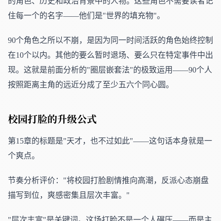
的角色、历史和政治背景中的人物。这些角色不需要读者记
住每一个的名字——他们是"世界的填充物"。
90个角色之所以不崩，是因为同一时间活跃的角色始终控制
在10个以内。其他的要么暂时退场、要么只在特定事件中出
现。这就是前面分析的"圈层嵌套法"的极致运用——90个人
按照距离主角的远近分成了至少五六个同心圆。
校园打脸的升级公式
第15章的标题是"天才，也不过如此"——这句话本身就是一
个爽点。
节奏分析评价："将校园打脸剧情推向高潮，反派心态崩盘
描写到位，爽感密集且层次丰富。"
"层次丰富"是关键词。这场打脸不是一个人碾压——而是主