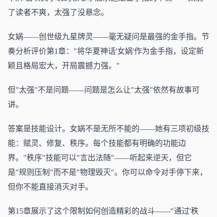
了读者不爽，太强了没悬念。
女娲——创世级九星牌灵——毫无疑问是最强的金手指。节
奏分析评价第1章："将华夏神话'女娲'作为金手指，设定新
颖且格局宏大，开局震撼力强。"
但"太强"不是问题——问题是怎么让"太强"依然有故事可
讲。
答案是技能设计。女娲不是无所不能的——她有三项初级技
能：赋灵、修复、秩序。每个技能都有明确的功能边
界。"秩序"技能可以"言出法随"——听起来逆天，但它
是"规则压制"而不是"物理毁灭"。你可以命令对手停下来，
但你不能直接消灭对手。
第15章展示了这个限制如何创造精彩的战斗——"通过'秩