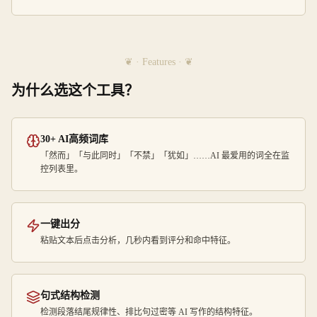
❦ · Features · ❦
为什么选这个工具？
30+ AI高频词库
「然而」「与此同时」「不禁」「犹如」……AI 最爱用的词全在监
控列表里。
一键出分
粘贴文本后点击分析，几秒内看到评分和命中特征。
句式结构检测
检测段落结尾规律性、排比句过密等 AI 写作的结构特征。