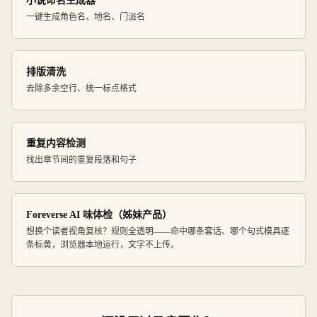
小说命名生成器
一键生成角色名、地名、门派名
排版清洗
去除多余空行、统一标点格式
重复内容检测
找出章节间的重复段落和句子
Foreverse AI 味体检（姊妹产品）
想换个读者视角复核？规则全透明——命中哪条套话、哪个句式模具逐
条标黄，浏览器本地运行，文字不上传。