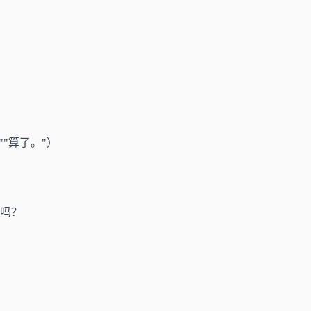
""算了。"）
吗？