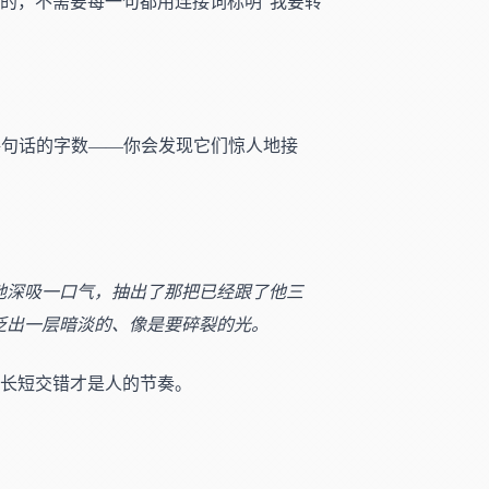
的，不需要每一句都用连接词标明"我要转
每句话的字数——你会发现它们惊人地接
他深吸一口气，抽出了那把已经跟了他三
泛出一层暗淡的、像是要碎裂的光。
种长短交错才是人的节奏。