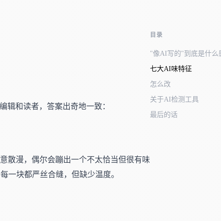
目录
"像AI写的"到底是什么
七大AI味特征
怎么改
关于AI检测工具
少编辑和读者，答案出奇地一致：
最后的话
随意散漫，偶尔会蹦出一个不太恰当但很有味
，每一块都严丝合缝，但缺少温度。