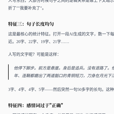
人写东西，大部分时候句子之间的逻辑关系是靠上下文暗示
折了""我要补充了"。
特征三：句子长度均匀
这是最核心的统计特征。打开一段AI生成的文字，数一下
近。20字、22字、19字、21字……
人写的文字呢？可能是这样：
他停下脚步。前方是悬崖。身后是追兵。没有退路了。
年、连鞘都磨出了两道豁口的青铜短刀，刀身在月光下
3字、4字、4字、5字——然后突然一句50多字的长句。这
特征四：感情词过于"正确"