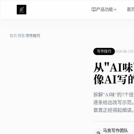
产品功能
首
首页
/
博客
/
写作技巧
写作技巧
2026-06-13
从"AI
像AI写
拆解"AI味"的
逐条给出改写示范
章真正经得起细读
马良写作团队
马