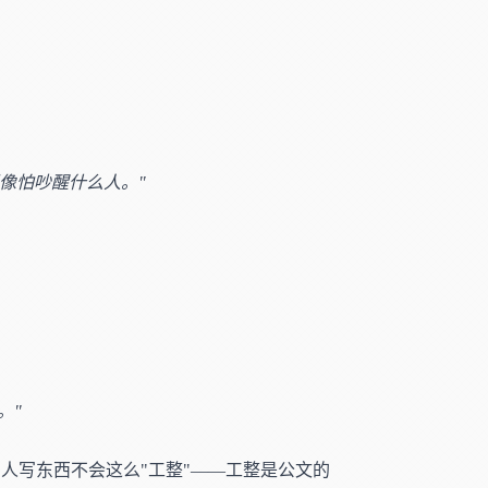
像怕吵醒什么人。"
。"
人写东西不会这么"工整"——工整是公文的