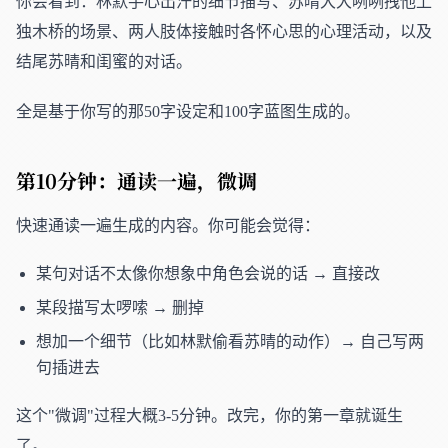
你会看到：林默手心出汗的细节描写、苏晴大大咧咧拽他上
独木桥的场景、两人肢体接触时各怀心思的心理活动，以及
结尾苏晴和闺蜜的对话。
全是基于你写的那50字设定和100字蓝图生成的。
第10分钟：通读一遍，微调
快速通读一遍生成的内容。你可能会觉得：
某句对话不太像你想象中角色会说的话 → 直接改
某段描写太啰嗦 → 删掉
想加一个细节（比如林默偷看苏晴的动作）→ 自己写两
句插进去
这个"微调"过程大概3-5分钟。改完，你的第一章就诞生
了。