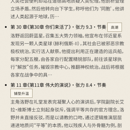
人类社会便利却站在道德高地质疑人类伦理。他剖析查理
立场矛盾。然后他转向台下学生，称呼他们为‘同胞’。他讲
述人类起源于地球，历…
第 30 章《第30章 你们来活了》 · 张力 9.3 · 节奏
高潮
洛野返回蔚蓝星，召集五大势力领袖。他宣布在邻近星系
发现另一颗人类星球（赫利俄斯-II），其社会已被邪恶宗教
极权统治，实行活人献祭。他提出利用正在建造的运兵船，
每家分配五艘，由各家自行配置精锐部队，前往该星球执
行“解放”任务，摧毁宗教中心，推翻神权统治。战后将根据
各家在战争中的具…
第 11 章《第11章 伟大的演说》 · 张力 8.4 · 节奏
铺垫升温
主角洛野在礼堂发表完凝聚人心的演讲后，学院副院长艾
拉·维斯博士立刻起身驳斥，强调平等共存的官方理念。洛
野并未直接反驳，而是以请教的口吻，通过逻辑推演层层
递进地质问“平等”的本质。他以残疾人与外骨骼为例，剖