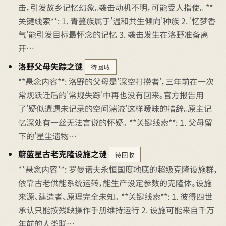
击，引发故乡记忆幻象。袭击动机不明，可能受人指使。 **
关键线索**: 1. 青蔓族属于'温和共生倾向'种族 2. '忆梦香
气'能引发目标最怀念的记忆 3. 袭击发生在洛野准备离
开…
洛野父母失踪之谜
待回收
**悬念内容**: 洛野的父母是'深空打捞者'，三年前在一次
常规跃迁后的'常规失踪'中再也没有回来。官方报告用
了'疑似遭遇未记录的空间湍流'这样暧昧的措辞。原主记
忆深处有一丝无法言说的怀疑。 **关键线索**: 1. 父母留
下的'星尘遗物…
蔚蓝星古老克隆设施之谜
待回收
**悬念内容**: 罗曼诺夫永恒国度地底的超级克隆设施群，
依靠古老供能系统运转，能生产设定参数的克隆体。设施
来源、建造者、原理完全未知。 **关键线索**: 1. 彼得四世
承认只能按残缺操作手册维持运行 2. 设施可能来自千万
年前的人类联…