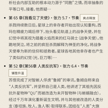
析社会内部互助的根本动力源于“同胞”之情，而非抽象的
平等口号。接着，他质疑…
第 65 章《我看见了天使》 · 张力 5.7 · 节奏
爽点释放
杀戮持续数日后，星球上的幸存者开始出现认知重构。西
玛在精疲力竭后停下，抬头看见轨道上的战争天使，并在
幻觉中将其视为踏着火焰而来的红马骑士（战争天使）。他
跪地哭泣，将之前的疯狂杀戮解释为神圣的净化，将战争
天使奉为新的信仰和拯救者。星球各地其他幸存者也产生
了类似的幻觉（光、巨刀等）…
第 52 章《第56章 人类反抗军》 · 张力 6.4 · 节奏
铺垫升温
苏悟完成了对智蜥人俘虏“鲁姆”的审讯。鲁姆自称来自
“人类反抗军”，并坚称自己是人类。他讲述了其祖先因反
抗外星物种“QU”而被改造为未开智物种（与蜥蜴融合），
经过千万年演化重新诞生文明，并与其他被改造的人类分
支（泰坦族、牧人、渔人等）取得联系，团结在“人类”大旗