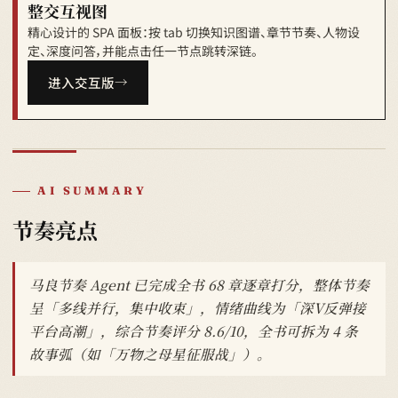
整交互视图
精心设计的 SPA 面板：按 tab 切换知识图谱、章节节奏、人物设
定、深度问答，并能点击任一节点跳转深链。
进入交互版
AI SUMMARY
节奏亮点
马良节奏 Agent 已完成全书 68 章逐章打分，整体节奏
呈「多线并行，集中收束」，情绪曲线为「深V反弹接
平台高潮」，综合节奏评分 8.6/10，全书可拆为 4 条
故事弧（如「万物之母星征服战」）。