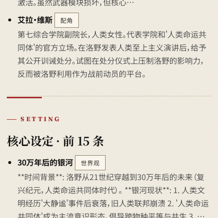
激活。虽然武器模块损坏，但核心…
艾拉·维斯
配角
第七综合学院副院长，人类女性。代表学院和'人类命运共
同体'的官方立场。在洛野发表人类至上主义演讲后，给予
其公开训诫处分。试图在处分仪式上压制洛野的影响力，
反而被洛野利用作为战前动员的平台。
SETTING
核心设定 · 前 15 条
30万年后的银河
世界观
**时间背景**: 洛野从21世纪穿越到30万年后的未来（复
兴纪元，人类命运共同体时代）。 **银河现状**: 1. 人类文
明经历'大静谧'事件后衰落，旧人类联邦崩溃 2. '人类命运
共同体'成为主流意识形态，倡导跨物种平等与共生 3. …