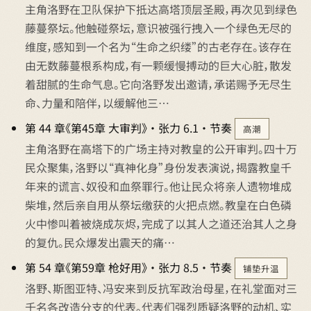
主角洛野在卫队保护下抵达高塔顶层圣殿，再次见到绿色
藤蔓祭坛。他触碰祭坛，意识被强行拽入一个绿色无尽的
维度，感知到一个名为“生命之织缕”的古老存在。该存在
由无数藤蔓根系构成，有一颗缓慢搏动的巨大心脏，散发
着甜腻的生命气息。它向洛野发出邀请，承诺赐予无尽生
命、力量和陪伴，以缓解他三…
第 44 章《第45章 大审判》 · 张力 6.1 · 节奏
高潮
主角洛野在高塔下的广场主持对教皇的公开审判。四十万
民众聚集，洛野以“真神化身”身份发表演说，揭露教皇千
年来的谎言、奴役和血祭罪行。他让民众将亲人遗物堆成
柴堆，然后亲自用从祭坛缴获的火把点燃。教皇在白色磷
火中惨叫着被烧成灰烬，完成了以其人之道还治其人之身
的复仇。民众爆发出震天的痛…
第 54 章《第59章 枪好用》 · 张力 8.5 · 节奏
铺垫升温
洛野、斯图亚特、冯安来到反抗军政治母星，在礼堂面对三
千名各改造分支的代表。代表们强烈质疑洛野的动机、实