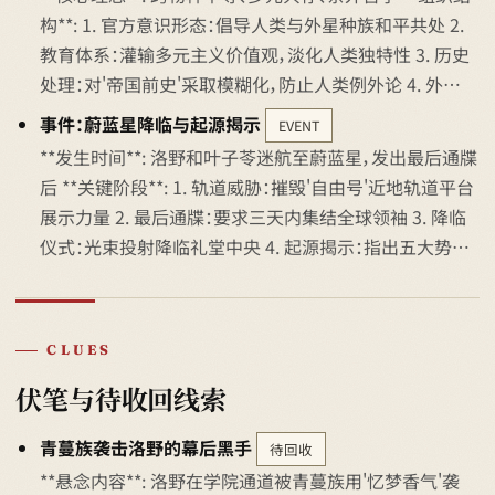
构**: 1. 官方意识形态：倡导人类与外星种族和平共处 2.
教育体系：灌输多元主义价值观，淡化人类独特性 3. 历史
处理：对'帝国前史'采取模糊化，防止人类例外论 4. 外…
事件：蔚蓝星降临与起源揭示
EVENT
**发生时间**: 洛野和叶子苓迷航至蔚蓝星，发出最后通牒
后 **关键阶段**: 1. 轨道威胁：摧毁'自由号'近地轨道平台
展示力量 2. 最后通牒：要求三天内集结全球领袖 3. 降临
仪式：光束投射降临礼堂中央 4. 起源揭示：指出五大势…
CLUES
伏笔与待收回线索
青蔓族袭击洛野的幕后黑手
待回收
**悬念内容**: 洛野在学院通道被青蔓族用'忆梦香气'袭