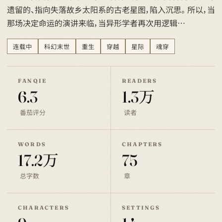
遗留的、指向失落故乡太阳系的古老星图，陷入沉思。 所以，当
那场决定命运的演讲来临，当异形学者再次用逻辑…
连载中
科幻末世
重生
穿越
星际
魂穿
FANQIE
READERS
6.3
1.3万
番茄评分
读者
WORDS
CHAPTERS
17.2万
75
总字数
章
CHARACTERS
SETTINGS