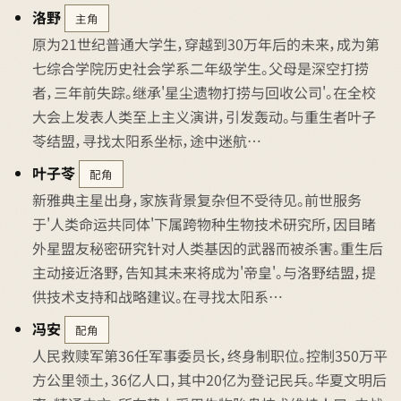
洛野
主角
原为21世纪普通大学生，穿越到30万年后的未来，成为第
七综合学院历史社会学系二年级学生。父母是深空打捞
者，三年前失踪。继承'星尘遗物打捞与回收公司'。在全校
大会上发表人类至上主义演讲，引发轰动。与重生者叶子
苓结盟，寻找太阳系坐标，途中迷航…
叶子苓
配角
新雅典主星出身，家族背景复杂但不受待见。前世服务
于'人类命运共同体'下属跨物种生物技术研究所，因目睹
外星盟友秘密研究针对人类基因的武器而被杀害。重生后
主动接近洛野，告知其未来将成为'帝皇'。与洛野结盟，提
供技术支持和战略建议。在寻找太阳系…
冯安
配角
人民救赎军第36任军事委员长，终身制职位。控制350万平
方公里领土，36亿人口，其中20亿为登记民兵。华夏文明后