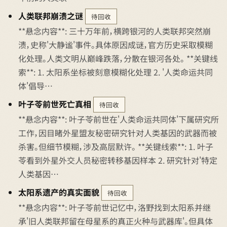
人类联邦崩溃之谜
待回收
**悬念内容**: 三十万年前，横跨银河的人类联邦突然崩
溃，史称'大静谧'事件。具体原因成谜，官方历史采取模糊
化处理。人类文明从巅峰跌落，分散在银河各处。 **关键线
索**: 1. 太阳系坐标被刻意模糊化处理 2. '人类命运共同
体'倡导…
叶子苓前世死亡真相
待回收
**悬念内容**: 叶子苓前世在'人类命运共同体'下属研究所
工作，因目睹外星盟友秘密研究针对人类基因的武器而被
杀害。但细节模糊，涉及高层默许。 **关键线索**: 1. 叶子
苓看到外星外交人员秘密转移基因样本 2. 研究针对'特定
人类基因…
太阳系遗产的真实面貌
待回收
**悬念内容**: 叶子苓前世记忆中，洛野找到太阳系并继
承'旧人类联邦留在母星系的真正火种与武器库'。但具体