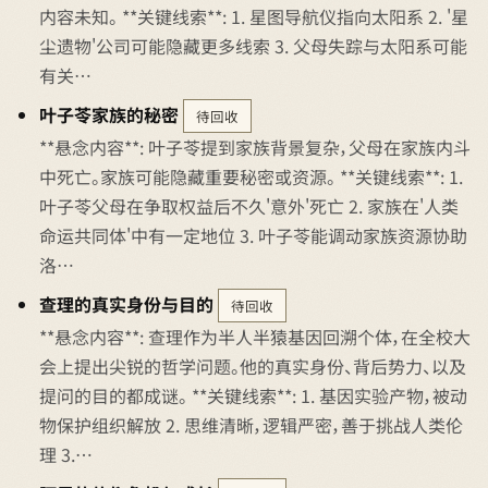
内容未知。 **关键线索**: 1. 星图导航仪指向太阳系 2. '星
尘遗物'公司可能隐藏更多线索 3. 父母失踪与太阳系可能
有关…
叶子苓家族的秘密
待回收
**悬念内容**: 叶子苓提到家族背景复杂，父母在家族内斗
中死亡。家族可能隐藏重要秘密或资源。 **关键线索**: 1.
叶子苓父母在争取权益后不久'意外'死亡 2. 家族在'人类
命运共同体'中有一定地位 3. 叶子苓能调动家族资源协助
洛…
查理的真实身份与目的
待回收
**悬念内容**: 查理作为半人半猿基因回溯个体，在全校大
会上提出尖锐的哲学问题。他的真实身份、背后势力、以及
提问的目的都成谜。 **关键线索**: 1. 基因实验产物，被动
物保护组织解放 2. 思维清晰，逻辑严密，善于挑战人类伦
理 3.…