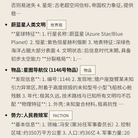
否则易迷失 4. 星炬：古老超空间信标，帝国权力象征，提供
稳…
蔚蓝星人类文明
世界观
**星球特征**: 1. 行星名称：蔚蓝星（Azure Star/Blue
Planet） 2. 恒星：紫色恒星赫利俄斯 3. 地表特征：深绿色
海洋占据大部分表面 4. 文明状态：后信息时代末期，具备
初步太空能力 **分裂格局**: 1.…
物品：星图导航仪（1146号物品）
物品
**发现信息**: 1. 编号：1146 2. 发现地：猎户座旋臂某未知
引力异常区，附着于高度损毁的未知型号小型飞船核心舱
残骸 3. 年代：极其久远，技术路线与已知所有文明均不匹
配 **物理特征**: 1. 外壳：未知复合材料，极高抗性 …
势力：人民救赎军
FACTION
**基本信息**: 1. 领袖：冯安（第36任军事委员长） 2. 控制
区域：约350万平方公里 3. 人口：约36亿 4. 军事力量：20