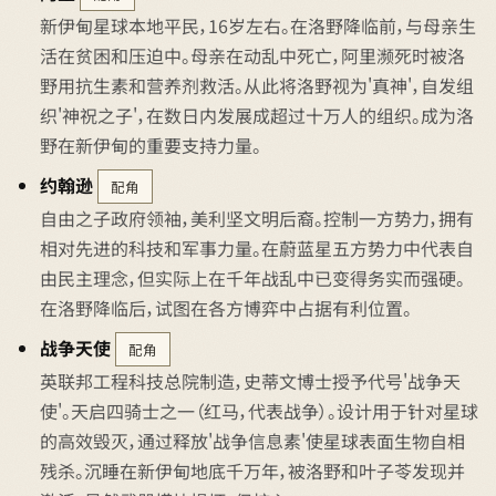
新伊甸星球本地平民，16岁左右。在洛野降临前，与母亲生
活在贫困和压迫中。母亲在动乱中死亡，阿里濒死时被洛
野用抗生素和营养剂救活。从此将洛野视为'真神'，自发组
织'神祝之子'，在数日内发展成超过十万人的组织。成为洛
野在新伊甸的重要支持力量。
约翰逊
配角
自由之子政府领袖，美利坚文明后裔。控制一方势力，拥有
相对先进的科技和军事力量。在蔚蓝星五方势力中代表自
由民主理念，但实际上在千年战乱中已变得务实而强硬。
在洛野降临后，试图在各方博弈中占据有利位置。
战争天使
配角
英联邦工程科技总院制造，史蒂文博士授予代号'战争天
使'。天启四骑士之一（红马，代表战争）。设计用于针对星球
的高效毁灭，通过释放'战争信息素'使星球表面生物自相
残杀。沉睡在新伊甸地底千万年，被洛野和叶子苓发现并