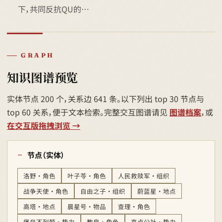
下，共同反抗QU的…
GRAPH
知识图谱预览
实体节点 200 个，关系边 641 条。以下列出 top 30 节点与
top 60 关系，便于文本检索。完整交互图谱请见
图谱档案
，或
在交互版拖拽浏览 →
节点（实体）
洛野 · 角色
叶子苓 · 角色
人民救赎军 · 组织
战争天使 · 角色
自由之子 · 组织
蔚蓝星 · 地点
高塔 · 地点
晨星号 · 物品
查理 · 角色
堡垒不列颠 · 势力
教皇 · 角色
高卢公社 · 势力