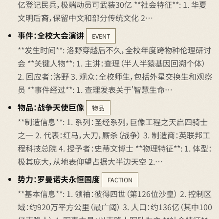
亿登记民兵，极端动员可武装30亿 **社会特征**: 1. 华夏
文明后裔，保留中文和部分传统文化 2…
事件：全校大会演讲
EVENT
**发生时间**: 洛野穿越后不久，全校年度跨物种伦理研讨
会 **关键人物**: 1. 主讲：查理（半人半猿基因回溯个体）
2. 回应者：洛野 3. 观众：全校师生，包括外星交换生和观察
员 **事件经过**: 1. 查理发表关于'智慧生命…
物品：战争天使巨像
物品
**制造信息**: 1. 系列：圣经系列，巨像工程之天启四骑士
之一 2. 代表：红马，大刀，厮杀（战争） 3. 制造商：英联邦工
程科技总院 4. 授予者：史蒂文博士 **物理特征**: 1. 体型：
极其庞大，从地表仰望占据大半边天空 2.…
势力：罗曼诺夫永恒国度
FACTION
**基本信息**: 1. 领袖：彼得四世（第126位沙皇） 2. 控制区
域：约920万平方公里（最广阔） 3. 人口：约136亿（其中100