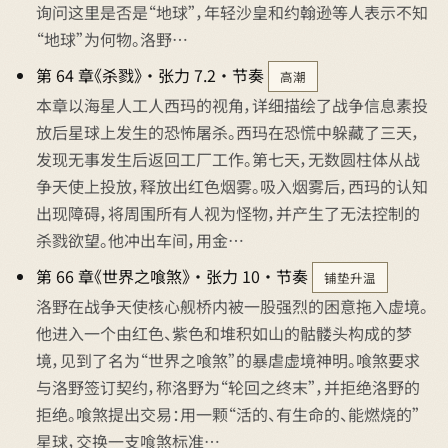
询问这里是否是“地球”，年轻沙皇和约翰逊等人表示不知
“地球”为何物。洛野…
第 64 章《杀戮》 · 张力 7.2 · 节奏
高潮
本章以海星人工人西玛的视角，详细描绘了战争信息素投
放后星球上发生的恐怖屠杀。西玛在恐慌中躲藏了三天，
发现无事发生后返回工厂工作。第七天，无数圆柱体从战
争天使上投放，释放出红色烟雾。吸入烟雾后，西玛的认知
出现障碍，将周围所有人视为怪物，并产生了无法控制的
杀戮欲望。他冲出车间，用金…
第 66 章《世界之喰煞》 · 张力 10 · 节奏
铺垫升温
洛野在战争天使核心舰桥内被一股强烈的困意拖入虚境。
他进入一个由红色、紫色和堆积如山的骷髅头构成的梦
境，见到了名为“世界之喰煞”的暴虐虚境神明。喰煞要求
与洛野签订契约，称洛野为“轮回之终末”，并拒绝洛野的
拒绝。喰煞提出交易：用一颗“活的、有生命的、能燃烧的”
星球，交换一支喰煞标准…