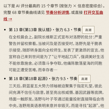
以下是 AI 评分最高的 15 个章节（按张力 × 信息密度综合）。
完整 68 章节奏曲线请见
节奏分析详情
，或直接
打开交互曲
线 →
第 13 章《第13章 我认错》 · 张力 6.3 · 节奏
高潮
在全校晨会上，副院长维斯正式宣布对洛野的处分：严重
警告并留校察看。当被问及是否接受时，洛野先是干脆表
示接受，随即转身面向全校师生，发表了更激昂的宣言。他
宣称自己来到世间是为了“让平地起刀兵”，强调美好生活
不能依靠施舍，必须靠斗争夺取。他痛陈散落星海的同胞
可能正遭受苦难，而幸存者…
第 18 章《第18章 起源》 · 张力 9.5 · 节奏
高潮
三天后，蔚蓝星五大势力领袖被迫聚集于指定礼堂，彼此
间充满不信任与敌意，甚至亮出核威慑、基因武器等底牌，
场面一触即发。洛野与叶子苓通过能量投射直接降临会场
中央。洛野用英语表明来意并非毁灭，而是寻找“起源”。他