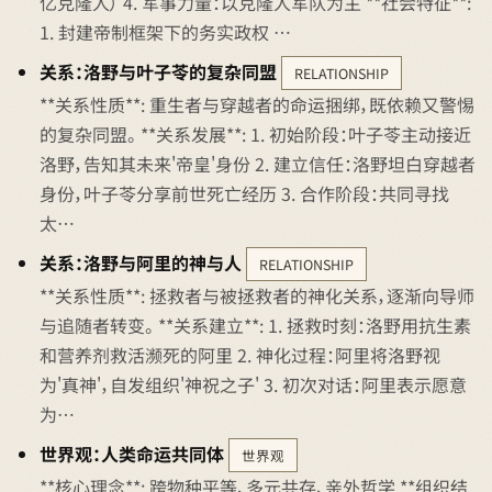
亿克隆人） 4. 军事力量：以克隆人军队为主 **社会特征**:
1. 封建帝制框架下的务实政权 …
关系：洛野与叶子苓的复杂同盟
RELATIONSHIP
**关系性质**: 重生者与穿越者的命运捆绑，既依赖又警惕
的复杂同盟。 **关系发展**: 1. 初始阶段：叶子苓主动接近
洛野，告知其未来'帝皇'身份 2. 建立信任：洛野坦白穿越者
身份，叶子苓分享前世死亡经历 3. 合作阶段：共同寻找
太…
关系：洛野与阿里的神与人
RELATIONSHIP
**关系性质**: 拯救者与被拯救者的神化关系，逐渐向导师
与追随者转变。 **关系建立**: 1. 拯救时刻：洛野用抗生素
和营养剂救活濒死的阿里 2. 神化过程：阿里将洛野视
为'真神'，自发组织'神祝之子' 3. 初次对话：阿里表示愿意
为…
世界观：人类命运共同体
世界观
**核心理念**: 跨物种平等、多元共存、亲外哲学 **组织结