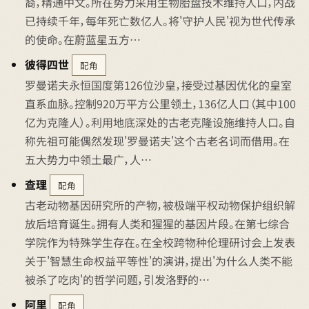
裔，精通中文。所在势力采用生物胎盘技术维持人口，内战
已持续千年，每年死亡数亿人。将'守护人民'视为世代传承
的使命。在蔚蓝星五方…
彼得四世
配角
罗曼诺夫永恒国度第126位沙皇，接受过基因优化的皇室
直系血脉。控制920万平方公里领土，136亿人口（其中100
亿为克隆人）。利用地底深处的古老克隆设施维持人口。自
称先祖可能偶然发现'罗曼诺夫'这个古老名词而借用。在
五大势力中领土最广，人…
查理
配角
古老动物基因研究所的产物，被极端平权动物保护组织解
放后培育诞生。拥有人类和猩猩的基因片段。在第七综合
学院作为特殊学生存在。在全校跨物种伦理研讨会上发表
关于'智慧生命权益平等性'的演讲，提出'为什么人类不能
被杀了吃肉'的哲学问题，引发洛野的…
阿里
配角