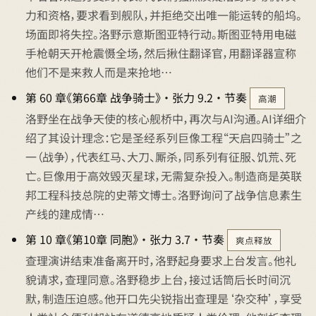
力和资格，要求看到舰队，并拒绝交出唯一能运转的船坞。
场面即将失控。洛野示意斯图亚特行动。斯图亚特用电磁
手枪朝天开枪震慑全场，然后揪住翻译官，用翻译器宣称
他们不是来救人而是来抢地…
第 60 章《第66章 战争骑士》 · 张力 9.2 · 节奏
高潮
洛野坐在战争天使的核心舰桥中，再次与AI沟通。AI详细介
绍了其设计理念：它是圣经系列巨像工程“天启四骑士”之
一（战争），代表红马、大刀、厮杀，同系列有征服、饥荒、死
亡。巨像用于高效毁灭星球，无需复杂投入。制造商是英联
邦工程科技总院的史蒂文博士。洛野询问了战争信息素生
产线的建成情…
第 10 章《第10章 同胞》 · 张力 3.7 · 节奏
爽点释放
查理演讲结束准备离开时，洛野起身要求上台发言。他礼
貌请求，查理同意。洛野稳步上台，接过话筒后长时间沉
默，制造压迫感。他开口先尖锐指出查理是‘杂交种’，享受