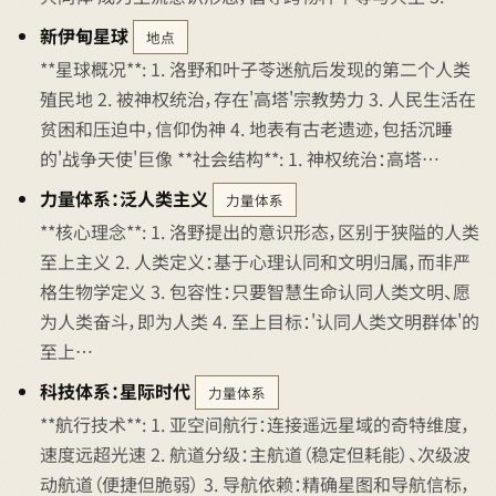
新伊甸星球
地点
**星球概况**: 1. 洛野和叶子苓迷航后发现的第二个人类
殖民地 2. 被神权统治，存在'高塔'宗教势力 3. 人民生活在
贫困和压迫中，信仰伪神 4. 地表有古老遗迹，包括沉睡
的'战争天使'巨像 **社会结构**: 1. 神权统治：高塔…
力量体系：泛人类主义
力量体系
**核心理念**: 1. 洛野提出的意识形态，区别于狭隘的人类
至上主义 2. 人类定义：基于心理认同和文明归属，而非严
格生物学定义 3. 包容性：只要智慧生命认同人类文明、愿
为人类奋斗，即为人类 4. 至上目标：'认同人类文明群体'的
至上…
科技体系：星际时代
力量体系
**航行技术**: 1. 亚空间航行：连接遥远星域的奇特维度，
速度远超光速 2. 航道分级：主航道（稳定但耗能）、次级波
动航道（便捷但脆弱） 3. 导航依赖：精确星图和导航信标，