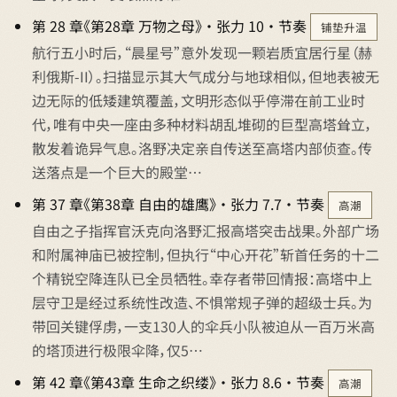
第 28 章《第28章 万物之母》 · 张力 10 · 节奏
铺垫升温
航行五小时后，“晨星号”意外发现一颗岩质宜居行星（赫
利俄斯-II）。扫描显示其大气成分与地球相似，但地表被无
边无际的低矮建筑覆盖，文明形态似乎停滞在前工业时
代，唯有中央一座由多种材料胡乱堆砌的巨型高塔耸立，
散发着诡异气息。洛野决定亲自传送至高塔内部侦查。传
送落点是一个巨大的殿堂…
第 37 章《第38章 自由的雄鹰》 · 张力 7.7 · 节奏
高潮
自由之子指挥官沃克向洛野汇报高塔突击战果。外部广场
和附属神庙已被控制，但执行“中心开花”斩首任务的十二
个精锐空降连队已全员牺牲。幸存者带回情报：高塔中上
层守卫是经过系统性改造、不惧常规子弹的超级士兵。为
带回关键俘虏，一支130人的伞兵小队被迫从一百万米高
的塔顶进行极限伞降，仅5…
第 42 章《第43章 生命之织缕》 · 张力 8.6 · 节奏
高潮