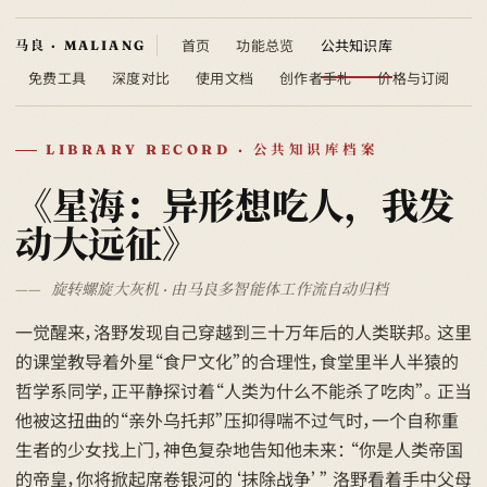
首页
功能总览
公共知识库
免费工具
深度对比
使用文档
创作者手札
价格与订阅
LIBRARY RECORD · 公共知识库档案
《星海：异形想吃人，我发
动大远征》
旋转螺旋大灰机 · 由马良多智能体工作流自动归档
一觉醒来，洛野发现自己穿越到三十万年后的人类联邦。 这里
的课堂教导着外星“食尸文化”的合理性，食堂里半人半猿的
哲学系同学，正平静探讨着“人类为什么不能杀了吃肉”。 正当
他被这扭曲的“亲外乌托邦”压抑得喘不过气时，一个自称重
生者的少女找上门，神色复杂地告知他未来： “你是人类帝国
的帝皇，你将掀起席卷银河的‘抹除战争’” 洛野看着手中父母