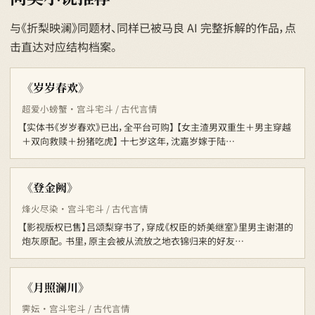
与《折梨映澜》同题材、同样已被马良 AI 完整拆解的作品，点
击直达对应结构档案。
《岁岁春欢》
超爱小螃蟹 · 宫斗宅斗 / 古代言情
【实体书《岁岁春欢》已出，全平台可购】 【女主渣男双重生＋男主穿越
＋双向救赎＋扮猪吃虎】 十七岁这年，沈嘉岁嫁于陆…
《登金阙》
烽火尽染 · 宫斗宅斗 / 古代言情
【影视版权已售】吕颂梨穿书了，穿成《权臣的娇美继室》里男主谢湛的
炮灰原配。 书里，原主会被从流放之地衣锦归来的好友…
《月照澜川》
霁妘 · 宫斗宅斗 / 古代言情