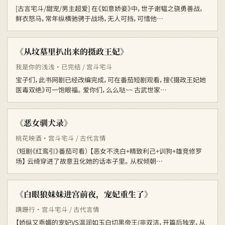
[古言宅斗/甜宠/男主超爱] 在《如意娇妾》中，世子谢韫之骁勇善战，
鲜衣怒马，常年纵横驰骋于战场，无人可挡，可惜他…
《从坟墓里扒出来的摄政王妃》
我是你的浅浅 · 已完结 / 宫斗宅斗
宝子们，此书网剧已经改编完成，可在番茄短剧观看，搜《摄政王妃她
医毒双绝》可一饱眼福。 爱你们，么么哒~~ 古武世家…
《恶女驯犬录》
桃花映酒 · 宫斗宅斗 / 古代言情
（短剧《红鸾引》番茄可看） 【恶女不洗白+精致利己+训狗+雄竞修罗
场】 云绮穿进了故意丑化她的话本子里。 从权倾朝…
《白眼狼妹妹进宫前夜，宠妃重生了》
蹒跚行 · 宫斗宅斗 / 古代言情
【娇纵又乖媚的宠妃VS温润如玉白切黑帝王(非双洁，开篇后独宠，从