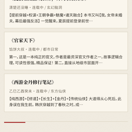
潇楚还没睡 · 连载中 / 玄幻脑洞
【提前穿越+权谋+王朝争霸+魅魔+诸天融合】 本书又叫【我，女帝未婚
夫，幕后最强反派】 一觉醒来，夏辰提前登录前世…
《官家天下》
馅饼大叔 · 连载中 / 都市日常
第一，这是一本纯正的官文，作者是最资深官文作者之一，故事逻辑合
理，可读性很强。精品保证！ 第二，直接从地级市层面开…
《西游金丹修行笔记》
乙巳乙酉癸未 · 连载中 / 东方仙侠
【纯西游】+【修道】+【长生】+【金丹】+【传统仙侠】 大道得从心死后，此
身误在我生前。 韩庆穿越到了春秋之时，成…