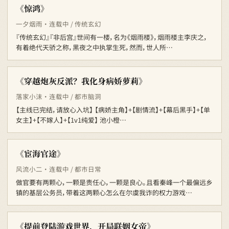
《惊鸿》
一夕烟雨 · 连载中 / 传统玄幻
『传统玄幻』『非后宫』世间有一楼，名为《烟雨楼》，烟雨楼主李庆之，
有着绝代天骄之称，黑夜之中执掌生死，然而，世人所…
《穿越炮灰反派？我化身病娇萝莉》
落家小沫 · 连载中 / 都市脑洞
【主线已完结，请放心入坑】 【病娇主角】+【剧情流】+【幕后黑手】+【单
女主】+【不嫁人】+【1v1纯爱】 池小橙…
《宦海官途》
风流小二 · 连载中 / 都市日常
做官要有两颗心，一颗是责任心，一颗是良心。且看秦峰一个最偏远乡
镇的基层公务员，带着这两颗心怎么在尔虞我诈的权力游戏…
《提前登陆游戏世界，开局联姻女帝》