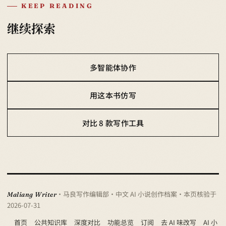
KEEP READING
继续探索
多智能体协作
用这本书仿写
对比 8 款写作工具
· 马良写作编辑部 · 中文 AI 小说创作档案
· 本页核验于
Maliang Writer
2026-07-31
首页
公共知识库
深度对比
功能总览
订阅
去 AI 味改写
AI 小