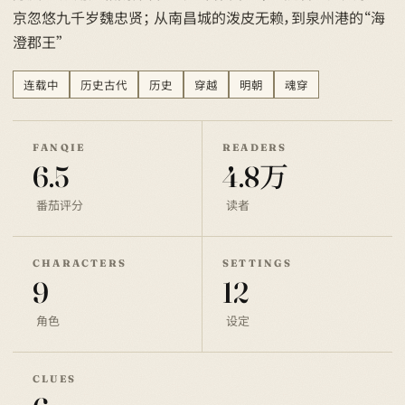
京忽悠九千岁魏忠贤； 从南昌城的泼皮无赖，到泉州港的“海
澄郡王”
连载中
历史古代
历史
穿越
明朝
魂穿
FANQIE
READERS
6.5
4.8万
番茄评分
读者
CHARACTERS
SETTINGS
9
12
角色
设定
CLUES