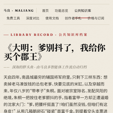
首页
功能总览
公共知识库
免费工具
深度对比
使用文档
创作者手札
价格与订阅
LIBRARY RECORD · 公共知识库档案
《大明：爹别抖了，我给你
买个郡王》
深海的胖头鱼 · 由马良多智能体工作流自动归档
天启四年，南昌城最穷的辅国将军府里，只剩下三样东西： 想
卖掉老马凑饭钱的怂包老爹、快要见底的米缸，以及穿越而
来、年仅八岁的“带孝子”朱桐。 面对被宗室除名、发配凤阳的
绝境，朱桐一把按住老爹颤抖的手，指着富甲一方却正遭逼婚
的沈家大门： “爹，把腰杆挺直了！咱们虽然没钱，但咱们有这
身皮！” 从用几箱鹅卵石“碰瓷”首富千金，到提着空头支票进