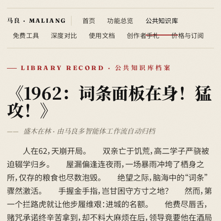
首页
功能总览
公共知识库
免费工具
深度对比
使用文档
创作者手札
价格与订阅
LIBRARY RECORD · 公共知识库档案
《1962：词条面板在身！猛
攻！》
盛木在林 · 由马良多智能体工作流自动归档
人在62，天崩开局。 双亲亡于饥荒，高二学子严骁被
迫辍学归乡。 屋漏偏逢连夜雨，一场暴雨冲垮了栖身之
所，仅存的粮食也尽数泡毁。 绝望之际，脑海中的“词条”
骤然激活。 手握金手指，岂甘困守方寸之地？ 然而，第
一个拦路虎就让他步履维艰：进城的名额。 他费尽唇舌，
赌咒承诺终辛苦拿到，却不料大麻烦在后，领导竟要他在酒局