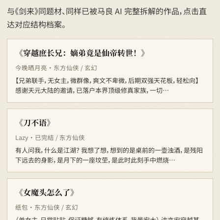
与《剑来》同题材、同样已被马良 AI 完整拆解的作品，点击直
达对应结构档案。
《穿越庶长兄：嫡弟竟是仙帝转世！》
今晚晒月亮 · 东方仙侠 / 玄幻
【兄弟联手，无女主，微群像，爽文不卑微，后期双强天花板，轻松向】
感谢天元大陆的邀请，已落户本界顶级修真家族，一切…
《刀不语》
Lazy · 已完结 / 东方仙侠
有人问我，什么是江湖？ 我想了想，想到的是桌前的一壶浊酒，是残阳
下远去的身影，是月下的一座坟茔，是此时此刻手中燃烧…
《女魔头怎么了》
纸包 · 东方仙侠 / 玄幻
（单女主-日常贴贴-保证糖够-有修炼体系-背景宏大） 沈亦安穿越某