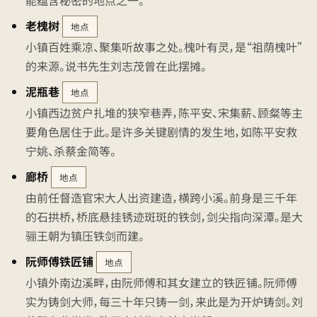
能蕴含秘密的地点之一。
老槐树
地点
小镇百姓乘凉、聚集听故事之处。槐叶有灵，是“祖荫槐叶”
的来源。说书先生刘志茂曾在此摆摊。
泥瓶巷
地点
小镇西边贫户扎堆的狭窄巷弄，陈平安、宋集薪、顾粲等主
要角色居住于此。是许多关键剧情的发生地，如陈平安救
宁姚、杀蔡金简等。
廊桥
地点
由前任督造官宋大人出资建造，横跨小溪。前身是三千年
的石拱桥，桥底悬挂锈迹斑斑的铁剑，剑尖指向深潭。是大
骊王朝为镇压铁剑而建。
阮师傅铁匠铺
地点
小镇外南边溪畔，由阮师傅和其女建立的铁匠铺。阮师傅
实为铸剑大师，每三十年只铸一剑，来此是为开炉铸剑。刘