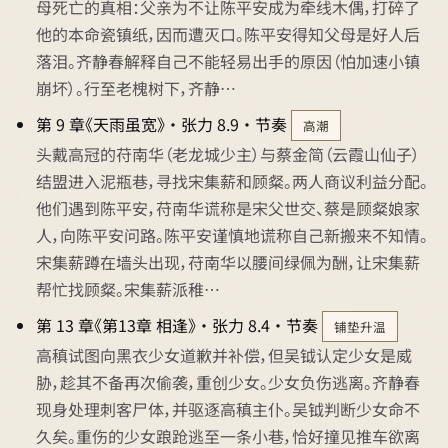
母死亡的真相：父亲为不让陈平安成为牵线木偶，打碎了
他的本命瓷镇纸，因而遭灭口。陈平安得知父母是好人后
落泪。齐静春解释自己不能轻易出手的原因（怕加速小镇
崩坏）。行至老槐树下，齐静…
第 9 章《天雨虽宽》 · 张力 8.9 · 节奏
高潮
头戴高冠的苻南华（老龙城少主）与蔡金简（云霞山仙子）
结盟进入泥瓶巷，寻找宋集薪和顾粲。两人商议利益分配。
他们遇到陈平安，苻南华谎称是宋父世交、蔡是顾粲娘家
人，向陈平安问路。陈平安谨慎地谎称自己新搬来不知情。
宋集薪蹲在墙头出现，苻南华以腰间绿佩为酬，让宋集薪
帮忙找顾粲。宋集薪派稚…
第 13 章《第13章 相逢》 · 张力 8.4 · 节奏
铺垫升温
高稹试图向黑衣少女道歉并补偿，但吴钺认定少女是威
胁，趁其不备再次偷袭，重创少女。少女负伤逃离。齐静春
现身处理刺客尸体，并驱逐高稹主仆。吴钺判断少女命不
久矣。重伤的少女踉跄逃至一条小巷，恰好撞见推车欲离