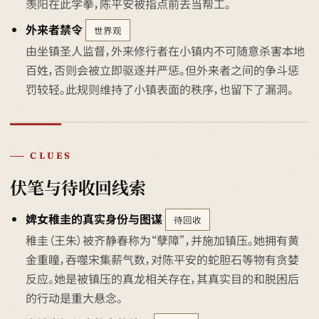
羡阳在此学拳，陈平安被指点前去当帮工。
外来者禁令
世界观
由坐镇圣人监督，外来修行者在小镇内不可随意杀害本地
百姓，否则会被立即驱逐并严惩。但外来者之间的争斗惩
罚较轻。此规则维持了小镇表面的秩序，也留下了漏洞。
CLUES
伏笔与待收回线索
婢女稚圭的真实身份与图谋
待回收
稚圭（王朱）被齐静春称为“孽障”，并施加镇压。她拥有黄
金重瞳，吞噬宋集薪气数，对陈平安的蛇胆石等物有贪婪
反应。她是被镇压的真龙相关存在，其真实目的和脱困后
的行动是重大悬念。