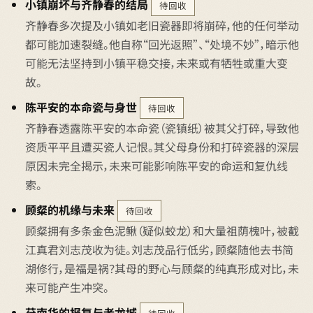
小镇崩坏与齐静春的结局
待回收
齐静春多次提及小镇如老旧瓷器即将崩碎，他的任何举动
都可能加速裂缝。他自称“回光返照”、“处境不妙”，暗示他
可能无法坚持到小镇平稳交接，未来或有牺牲或重大变
故。
陈平安的本命瓷与身世
待回收
齐静春透露陈平安的本命瓷（瓷镇纸）被其父打碎，导致他
资质平平且遭买瓷人记恨。其父母身份和打碎瓷器的深层
原因未完全揭示，未来可能影响陈平安的命运和复仇线
索。
顾粲的机缘与未来
待回收
顾粲拥有多条金色泥鳅（疑似蛟龙）和大量祖荫槐叶，被截
江真君刘志茂收为徒。刘志茂品行低劣，顾粲随他去书简
湖修行，是福是祸？其母的野心与顾粲的纯真形成对比，未
来可能产生冲突。
苻南华的报复与老龙城