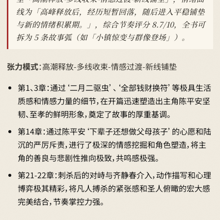
线为「高峰释放后，经历短暂回落，随后进入平稳铺垫
与新的情绪积累期。」，综合节奏评分 8.7/10，全书可
拆为 5 条故事弧（如「小镇惊变与群像登场」）。
张力模式
：高潮释放-多线收束-情感过渡-新线铺垫
第1、3章：通过‘二月二驱虫’、‘全部钱财换符’等极具生活
质感和情感力量的细节，在开篇迅速塑造出主角陈平安坚
韧、至孝的鲜明形象，奠定了故事的厚重基调。
第14章：通过陈平安‘下辈子还想做父母孩子’的心愿和陆
沉的严厉斥责，进行了极深的情感挖掘和角色塑造，将主
角的善良与悲剧性推向极致，共鸣感极强。
第21-22章：刺杀后的对峙与齐静春介入，动作描写和心理
博弈极其精彩，将凡人搏杀的紧张感和圣人俯瞰的宏大感
完美结合，节奏掌控力强。