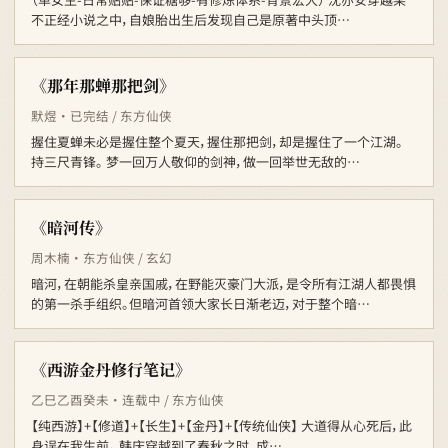
不正经小说之中，自娘胎出生后发现自己是原著中头顶…
《那年那蝉那把剑》
默煜 · 已完结 / 东方仙侠
握住夏蝉未必是握住整个夏天，握住那把剑，却是握住了一个江湖。
持三尺青锋。 梦一回万人敬仰的剑神，做一回举世无敌的…
《暗河传》
周木楠 · 东方仙侠 / 玄幻
暗河，在朝能杀皇亲国戚，在野能灭豪门大派，是令所有江湖人都畏惧
的第一杀手组织。但暗河首领大家长日渐老迈，对于整个暗…
《西游金丹修行笔记》
乙巳乙酉癸未 · 连载中 / 东方仙侠
【纯西游】+【修道】+【长生】+【金丹】+【传统仙侠】 大道得从心死后，此
身误在我生前。 韩庆穿越到了春秋之时，成…