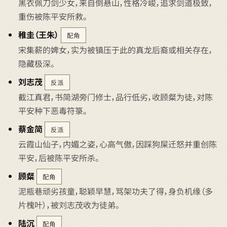
黑衣佩刀剑少女，来自倒悬山，性格冷峻，追求剑道极致，
重伤被陈平安所救。
稚圭（王朱）
配角
宋集薪的婢女，实为被镇压于此的真龙后裔或相关存在，
隐藏极深。
刘志茂
反派
截江真君，书简湖旁门修士，品行低劣，收顾粲为徒，对陈
平安种下恶毒符箓。
蔡金简
反派
云霞山仙子，内媚之姿，心高气傲，因踩狗屎迁怒并重创陈
平安，后被陈平安所杀。
顾粲
配角
泥瓶巷顽劣孩童，聪颖早慧，骂架功夫了得，身负机缘（多
片槐叶），被刘志茂收为徒弟。
陆沉
配角