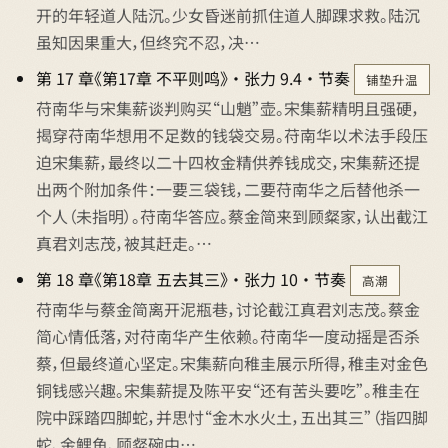
开的年轻道人陆沉。少女昏迷前抓住道人脚踝求救。陆沉
虽知因果重大，但终究不忍，决…
第 17 章《第17章 不平则鸣》 · 张力 9.4 · 节奏
铺垫升温
苻南华与宋集薪谈判购买“山魈”壶。宋集薪精明且强硬，
揭穿苻南华想用不足数的钱袋交易。苻南华以术法手段压
迫宋集薪，最终以二十四枚金精供养钱成交，宋集薪还提
出两个附加条件：一要三袋钱，二要苻南华之后替他杀一
个人（未指明）。苻南华答应。蔡金简来到顾粲家，认出截江
真君刘志茂，被其赶走。…
第 18 章《第18章 五去其三》 · 张力 10 · 节奏
高潮
苻南华与蔡金简离开泥瓶巷，讨论截江真君刘志茂。蔡金
简心情低落，对苻南华产生依赖。苻南华一度动摇是否杀
蔡，但最终道心坚定。宋集薪向稚圭展示所得，稚圭对金色
铜钱感兴趣。宋集薪提及陈平安“还有苦头要吃”。稚圭在
院中踩踏四脚蛇，并思忖“金木水火土，五出其三”（指四脚
蛇、金鲤鱼、顾粲碗中…