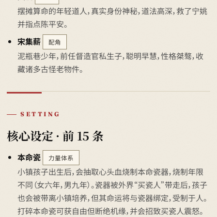
摆摊算命的年轻道人，真实身份神秘，道法高深，救了宁姚
并指点陈平安。
宋集薪
配角
泥瓶巷少年，前任督造官私生子，聪明早慧，性格桀骜，收
藏诸多古怪老物件。
SETTING
核心设定 · 前 15 条
本命瓷
力量体系
小镇孩子出生后，会抽取心头血烧制本命瓷器，烧制年限
不同（女六年，男九年）。瓷器被外界“买瓷人”带走后，孩子
也会被带离小镇培养，但其命运将与瓷器绑定，受制于人。
打碎本命瓷可获自由但断绝机缘，并会招致买瓷人震怒。