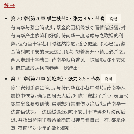
线 →
第 20 章《第20章 横生枝节》 · 张力 4.5 · 节奏
高潮
苻南华与蔡金简散步，蔡金简因机缘被夺而情绪低落，对
苻南华产生依赖和好感。苻南华一度考虑与之联姻的利
弊，但行至十字巷口时猛然惊醒，道心更坚，杀心已定。蔡
金简对陈平安的厌恶达到顶点，想着离开小镇后必杀之。
两人走到十字巷口，苻南华眼角瞥见一抹黑影。陈平安如
同捕蛇鹰般从横向巷弄一步跨出…
第 21 章《第21章 捕蛇鹰》 · 张力 8.8 · 节奏
高潮
陈平安刺杀蔡金简后，与苻南华在小巷中对峙。苻南华从
震惊中恢复，确认四周无人后，对陈平安起了杀心，表面冠
冕堂皇说要教训他，实则想将其重伤以绝后患。苻南华一
边言语试探，一边缓缓逼近。陈平安则手持碎瓷片缓缓后
退，并指出苻南华看蔡金简的眼神与看自己一样，都是杀
意。苻南华对少年的敏锐感到…