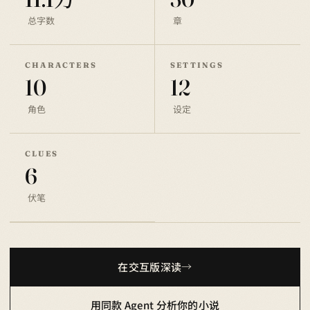
总字数
章
CHARACTERS
SETTINGS
10
12
角色
设定
CLUES
6
伏笔
在交互版深读
用同款 Agent 分析你的小说