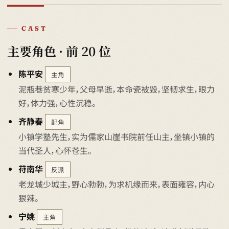
CAST
主要角色 · 前 20 位
陈平安
主角
泥瓶巷贫寒少年，父母早逝，本命瓷被毁，坚韧求生，眼力
好，体力强，心性沉稳。
齐静春
配角
小镇学塾先生，实为儒家山崖书院前任山主，坐镇小镇的
当代圣人，心怀苍生。
苻南华
反派
老龙城少城主，野心勃勃，为求机缘而来，表面雍容，内心
狠辣。
宁姚
主角