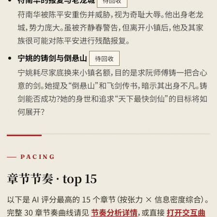
待回收
苻南华被陈平安重伤并威胁，视为奇耻大辱。他出身老龙
城，势力庞大。虽被齐静春警告，但离开小镇后，他及其家
族很可能对陈平安进行残酷报复。
宁姚的铸剑与倒悬山
待回收
宁姚耗尽家底换来小镇名额，目的是求阮师傅铸一把合心
意的剑。她提及“倒悬山”和飞剑传书，暗示其出身不凡。铸
剑能否成功？她的身世和追求“天下最快剑仙”的目标将如
何展开？
PACING
章节节奏 · top 15
以下是 AI 评分最高的 15 个章节（按张力 × 信息密度综合）。
完整 30 章节奏曲线请见
节奏分析详情
，或直接
打开交互曲