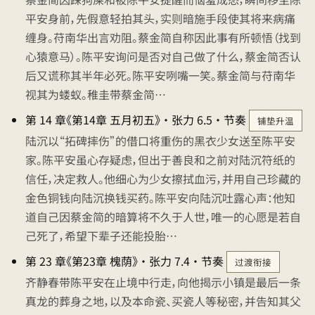
平安身前，先假意轻拍其头，实则暗施手段使其将来病痛
缠身。苻南华出言劝阻。蔡金简自称因此事有所顿悟（找到
心猿意马）。陈平安询问是否对自己做了什么，蔡金简否认
后又谎称其半年必死。陈平安咧嘴一笑。蔡金简与苻南华
视其为蝼蚁。稚圭带蔡金简…
第 14 章《第14章 五月初五》 · 张力 6.5 · 节奏
铺垫升温
陆沉以“拓碑摔伤”的借口将重伤的黑衣少女送至陈平安
家。陈平安虽心存疑虑，但出于善良和之前对陆沉符纸的
信任，决定救人。他细心为少女擦拭血污，并用自己珍藏的
金色铜钱向陆沉换钱买药。陈平安向陆沉吐露心声：他知
道自己因蔡金简的暗算将不久于人世，唯一的心愿是若自
己死了，希望下辈子还能投胎…
第 23 章《第23章 槐荫》 · 张力 7.4 · 节奏
过渡衔接
齐静春带陈平安在止境中行走，向他揭示小镇是最后一条
真龙的葬身之地，以及本命瓷、买瓷人等秘密，并告知其父