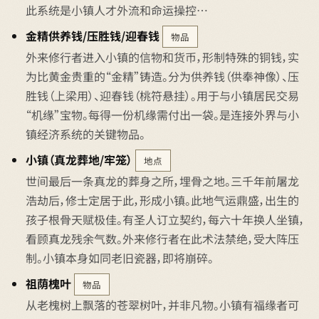
此系统是小镇人才外流和命运操控…
金精供养钱/压胜钱/迎春钱
物品
外来修行者进入小镇的信物和货币，形制特殊的铜钱，实
为比黄金贵重的“金精”铸造。分为供养钱（供奉神像）、压
胜钱（上梁用）、迎春钱（桃符悬挂）。用于与小镇居民交易
“机缘”宝物。每得一份机缘需付出一袋。是连接外界与小
镇经济系统的关键物品。
小镇（真龙葬地/牢笼）
地点
世间最后一条真龙的葬身之所，埋骨之地。三千年前屠龙
浩劫后，修士定居于此，形成小镇。此地气运鼎盛，出生的
孩子根骨天赋极佳。有圣人订立契约，每六十年换人坐镇，
看顾真龙残余气数。外来修行者在此术法禁绝，受大阵压
制。小镇本身如同老旧瓷器，即将崩碎。
祖荫槐叶
物品
从老槐树上飘落的苍翠树叶，并非凡物。小镇有福缘者可