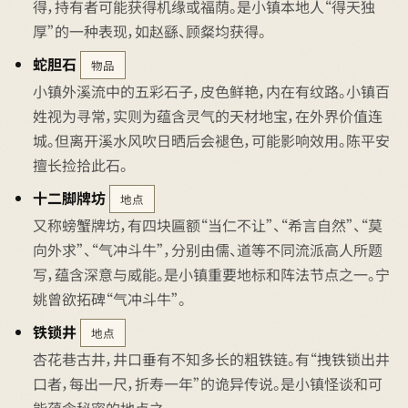
得，持有者可能获得机缘或福荫。是小镇本地人“得天独
厚”的一种表现，如赵繇、顾粲均获得。
蛇胆石
物品
小镇外溪流中的五彩石子，皮色鲜艳，内在有纹路。小镇百
姓视为寻常，实则为蕴含灵气的天材地宝，在外界价值连
城。但离开溪水风吹日晒后会褪色，可能影响效用。陈平安
擅长捡拾此石。
十二脚牌坊
地点
又称螃蟹牌坊，有四块匾额“当仁不让”、“希言自然”、“莫
向外求”、“气冲斗牛”，分别由儒、道等不同流派高人所题
写，蕴含深意与威能。是小镇重要地标和阵法节点之一。宁
姚曾欲拓碑“气冲斗牛”。
铁锁井
地点
杏花巷古井，井口垂有不知多长的粗铁链。有“拽铁锁出井
口者，每出一尺，折寿一年”的诡异传说。是小镇怪谈和可