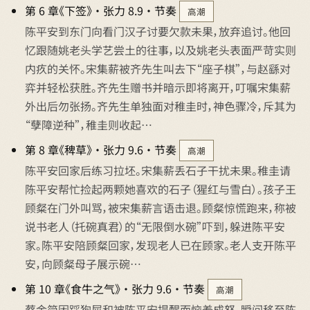
第 6 章《下签》 · 张力 8.9 · 节奏
高潮
陈平安到东门向看门汉子讨要欠款未果，放弃追讨。他回
忆跟随姚老头学艺尝土的往事，以及姚老头表面严苛实则
内疚的关怀。宋集薪被齐先生叫去下“座子棋”，与赵繇对
弈并轻松获胜。齐先生赠书并暗示即将离开，叮嘱宋集薪
外出后勿张扬。齐先生单独面对稚圭时，神色骤冷，斥其为
“孽障逆种”，稚圭则收起…
第 8 章《稗草》 · 张力 9.6 · 节奏
高潮
陈平安回家后练习拉坯。宋集薪丢石子干扰未果。稚圭请
陈平安帮忙捡起两颗她喜欢的石子（猩红与雪白）。孩子王
顾粲在门外叫骂，被宋集薪言语击退。顾粲惊慌跑来，称被
说书老人（托碗真君）的“无限倒水碗”吓到，躲进陈平安
家。陈平安陪顾粲回家，发现老人已在顾家。老人支开陈平
安，向顾粲母子展示碗…
第 10 章《食牛之气》 · 张力 9.6 · 节奏
高潮
蔡金简因踩狗屎和被陈平安提醒而恼羞成怒，瞬间移至陈