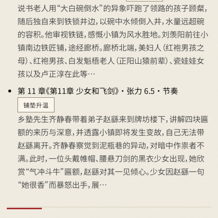
说书老人用“大白碗倒水”的异象吓跑了领路的孩子顾粲，
随后独自来到铁锁井边，以碗中水倾倒入井，水量远超碗
的容积。他审视铁链，感慨小镇为风水胜地。刘羡阳前往小
镇南边铁匠铺，途经廊桥。廊桥北端，美妇人（红袍男孩之
母）、红袍男孩、白发魁梧老人（正阳山猿前辈）、瓷娃娃女
孩以及卢正淳在此等…
第 11 章《第11章 少女和飞剑》 · 张力 6.5 · 节奏
铺垫升温
乡塾先生齐静春带着弟子赵繇来到牌坊楼下，讲解四块匾
额的来历与深意，并透露小镇即将发生变故，自己无法带
赵繇离开。齐静春察觉到泥瓶巷的异动，对暗中作祟者不
满。此时，一位头戴帷帽、腰悬刀剑的黑衣少女出现，她欣
赏“气冲斗牛”匾额，赵繇对其一见倾心。少女因赵繇一句
“她很香”而暴怒出手，展…