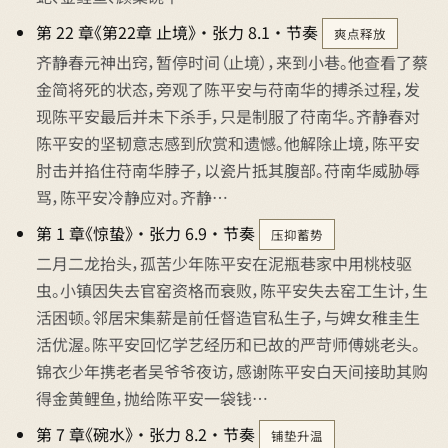
第 22 章《第22章 止境》 · 张力 8.1 · 节奏
爽点释放
齐静春元神出窍，暂停时间（止境），来到小巷。他查看了蔡
金简将死的状态，旁观了陈平安与苻南华的搏杀过程，发
现陈平安最后并未下杀手，只是制服了苻南华。齐静春对
陈平安的坚韧意志感到欣赏和遗憾。他解除止境，陈平安
肘击并掐住苻南华脖子，以瓷片抵其腹部。苻南华威胁辱
骂，陈平安冷静应对。齐静…
第 1 章《惊蛰》 · 张力 6.9 · 节奏
压抑蓄势
二月二龙抬头，孤苦少年陈平安在泥瓶巷家中用桃枝驱
虫。小镇因失去官窑资格而衰败，陈平安失去窑工生计，生
活困顿。邻居宋集薪是前任督造官私生子，与婢女稚圭生
活优渥。陈平安回忆学艺经历和已故的严苛师傅姚老头。
锦衣少年携老者吴爷爷夜访，感谢陈平安白天间接助其购
得金黄鲤鱼，抛给陈平安一袋钱…
第 7 章《碗水》 · 张力 8.2 · 节奏
铺垫升温