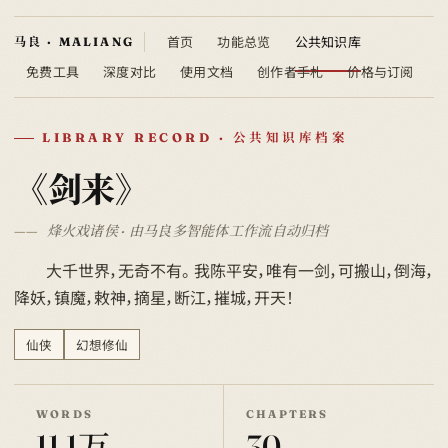
首页
功能总览
公共知识库
免费工具
深度对比
使用文档
创作者手札
价格与订阅
LIBRARY RECORD · 公共知识库档案
《剑来》
烽火戏诸侯 · 由马良多智能体工作流自动归档
大千世界，无奇不有。 我陈平安，唯有一剑，可搬山，倒海，
降妖，镇魔，敕神，摘星，断江，摧城，开天！
仙侠
幻想修仙
WORDS
CHAPTERS
11.1万
30