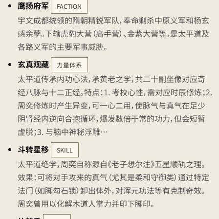
鹰扬府军
FACTION
宇文成都统领的隋朝精锐军队，奉命剿杀中原义军和杨玄
感余孽。下辖虎豹大营（高手营）、金紫大营等。是太平道及
各路义军的主要军事威胁。
玄真观藏
力量体系
太平道传承内功心法，承黄老之学，共二十副坐像对应奇
经八脉与十二正经。特点：1. 考校心性，需对应时辰修炼；2.
周奕修炼时产生异变，可一心二用，使脉气与真气在足少
阴肾经内逆向合抱循环，爆发数倍于常的功力，但会短暂
虚脱；3. 与脑中神秘浮雕…
斗转星移
SKILL
太平道绝学，周奕自称源自《老子想尔注》五星顺轨之理。
效果：可将对手攻来的真气（尤其是柔和守御类）通过特定
法门（如脚勾石锁）卸出体外，对浑元功法等有克制奇效。
周奕曾用以化解木道人掌力并印下脚印。