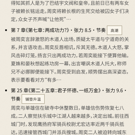
得知其抓人是为了巴结宇文阀和皇帝，且前日已有两车女
子被赖长铭运走。周奕将赖长根的生死交给被囚女子们决
定，众女子齐声喊“让他死”…
第 7 章《第七章：两成功力？》 · 张力 8.5 · 节奏
高潮
被周奕言辞激怒的木道人出场，质疑太平道与宁道奇的关
系，并言语攻击。周奕反唇相讥，斥其无德。木道人大怒，掌
风击碎灯笼，扬言只出两成功力，若周奕能接下便算他输。
夏姝和晏秋想起练功房一幕，出言嘲讽木道人托大，称师
兄不必挪脚便能接下。周奕受到启发，顺势摆出高深姿态，
表示要看看对方“有多…
第 25 章《第二十五章：君子怀德、一纸万金》 · 张力 9.6 ·
节奏
铺垫升温
周奕与单雄信在破寺中休整数日，单雄信伤势恢复七八
成。二人察觉扶乐城中江湖人越来越多，决定出城。前往西
城门时，发现鹰扬府军骑兵校尉尤宏达率近两千骑兵抵
达，迅速接管西城门并派兵搜城。周奕二人被迫转向城东