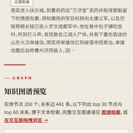
过渡衔接
周奕进入扶乐城，到曹府药店“万济堂”卖药并取得窦魁留
下的情报包裹，得知鹰扬府军目标转向太康义军，以及巴
陵帮赖长铭已投入宇文成都军中。他在巷中包子铺吃饭
时，听到打斗声，发现数名江湖人尸体，并救下重伤昏迷的
山东大汉单雄信。周奕将单雄信扛到破落寺院救治。单雄
信醒后自称曹州济阴县人，因…
GRAPH
知识图谱预览
实体节点 200 个，关系边 441 条。以下列出 top 30 节点与
top 60 关系，便于文本检索。完整交互图谱请见
图谱档案
，或
在交互版拖拽浏览 →