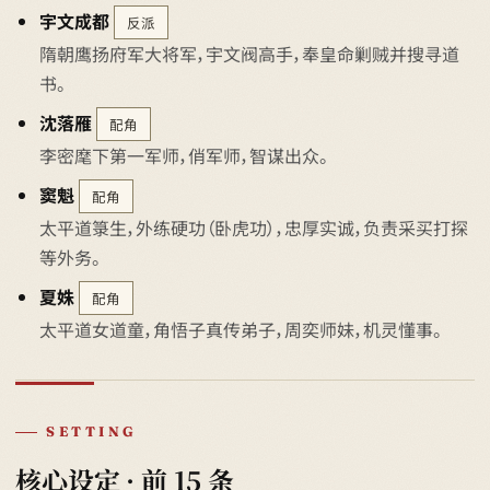
宇文成都
反派
隋朝鹰扬府军大将军，宇文阀高手，奉皇命剿贼并搜寻道
书。
沈落雁
配角
李密麾下第一军师，俏军师，智谋出众。
窦魁
配角
太平道箓生，外练硬功（卧虎功），忠厚实诚，负责采买打探
等外务。
夏姝
配角
太平道女道童，角悟子真传弟子，周奕师妹，机灵懂事。
SETTING
核心设定 · 前 15 条