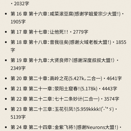
· 2032字
第 16 章 第十六章：咸菜滚豆腐(感谢学姐爱宗少大盟！) ·
1905字
第 17 章 第十七章：让他死！！ · 2779字
第 18 章 第十八章：昔我往矣(感谢火域老板大盟！) · 1855
字
第 19 章 第十九章：大贤良师？（感谢深度叔叔大盟！） ·
2349字
第 20 章 第二十章：高岭之花(5.427k，二合一) · 4641字
第 21 章 第二十一章：荥阳土窟春！(5.178k) · 4443字
第 22 章 第二十二章：七十二条妙计(二合一) · 3574字
第 23 章 第二十三章：玉花引凤！(5.959kkkk!('-'*ゞ) ·
5139字
第 24 章 第二十四章：金紫飞将！(感谢Neurons大盟！) ·