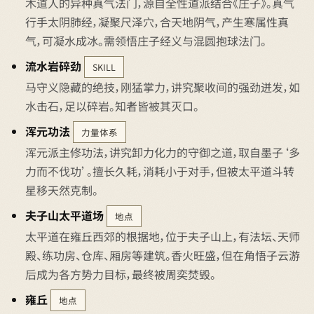
木道人的异种真气法门，源自全性道派结合《庄子》。真气
行手太阴肺经，凝聚尺泽穴，合天地阴气，产生寒属性真
气，可凝水成冰。需领悟庄子经义与混圆抱球法门。
流水岩碎劲
SKILL
马守义隐藏的绝技，刚猛掌力，讲究聚收间的强劲迸发，如
水击石，足以碎岩。知者皆被其灭口。
浑元功法
力量体系
浑元派主修功法，讲究卸力化力的守御之道，取自墨子‘多
力而不伐功’。擅长久耗，消耗小于对手，但被太平道斗转
星移天然克制。
夫子山太平道场
地点
太平道在雍丘西郊的根据地，位于夫子山上，有法坛、天师
殿、练功房、仓库、厢房等建筑。香火旺盛，但在角悟子云游
后成为各方势力目标，最终被周奕焚毁。
雍丘
地点