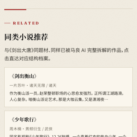
RELATED
同类小说推荐
与《剑出大唐》同题材、同样已被马良 AI 完整拆解的作品，点
击直达对应结构档案。
《剑出衡山》
一片苏叶 · 诸天无限 / 诸天
作为衡山派一员，赵荣整顿职场的心思愈发强烈。 正所谓江湖路滑，
人心复杂。 咱衡山派论艺术，那是大咖云集，又是潇湘夜…
《少年歌行》
周木楠 · 男频衍生 / 武侠
同名影视剧《少年歌行》，12.26独播。 一个喜着红衣的热血少年，一个