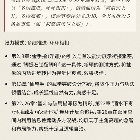
呈「多线推进，环环相扣」，情绪曲线为「波浪式上
升，多段高潮」，综合节奏评分 8.3/10，全书可拆为 5
条故事弧（如「初掌道场与立威」）。
张力模式
：多线推进，环环相扣
第2、3章：金手指（浮雕）的引入与首次能力展示衔接紧密，
通过‘脚提石锁留脚印’这一具体、新颖的测试方式，将抽
象的内功进步转化为视觉化爽点，效果极佳。
第13章‘仙鹤手’的武学突破设计巧妙，将战斗压力与功法
顿悟结合，成长弧线自然有力，爽感十足。
第22、26章：智斗与破局描写极为精彩。第22章‘酒水下毒
+环境触发+心理干扰’连环计反杀追兵，第26章在密闭空
间内利用信息差煽动多方混战，均展现了主角高超的急智
和布局能力，爽感十足且逻辑自洽。