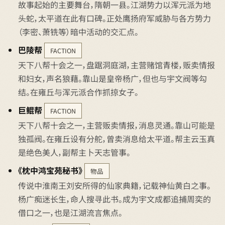
故事起始的主要舞台，隋朝一县。江湖势力以浑元派为地
头蛇，太平道在此有口碑。正处鹰扬府军威胁与各方势力
（李密、萧铣等）暗中活动的交汇点。
巴陵帮
FACTION
天下八帮十会之一，盘踞洞庭湖，主营赌馆青楼，贩卖情报
和妇女，声名狼藉。靠山是皇帝杨广，但也与宇文阀等勾
结。在雍丘与浑元派合作抓掠女子。
巨鲲帮
FACTION
天下八帮十会之一，主营贩卖情报，消息灵通。靠山可能是
独孤阀。在雍丘设有分舵，曾卖消息给太平道。帮主云玉真
是绝色美人，副帮主卜天志管事。
《枕中鸿宝苑秘书》
物品
传说中淮南王刘安所得的仙家典籍，记载神仙黄白之事。
杨广痴迷长生，命人搜寻此书。成为宇文成都追捕周奕的
借口之一，也是江湖流言焦点。