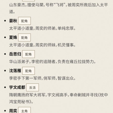
山东豪杰，擅使马槊，号称“飞将”，被周奕所救后加入太平
道。
晏秋
配角
太平道小道童，周奕的师弟，单纯忠厚。
夏姝
配角
太平道小道童，周奕的师妹，机灵懂事。
岳思归
配角
华山派弟子，李密的追随者，负责在雍丘拉拢势力。
沈落雁
配角
李密手下第一军师，俏军师，智谋出众。
宇文成都
反派
隋朝鹰扬府军大将军，宇文阀高手，奉命剿贼并寻找《枕中
鸿宝苑秘书》。
周奕
主角