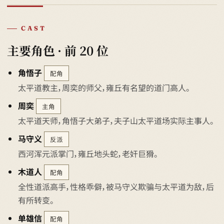
CAST
主要角色 · 前 20 位
角悟子
配角
太平道教主，周奕的师父，雍丘有名望的道门高人。
周奕
主角
太平道天师，角悟子大弟子，夫子山太平道场实际主事人。
马守义
反派
西河浑元派掌门，雍丘地头蛇，老奸巨猾。
木道人
配角
全性道派高手，性格乖僻，被马守义欺骗与太平道为敌，后
有所转变。
单雄信
配角