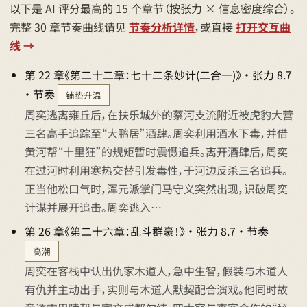
以下是 AI 评分最高的 15 个章节（按张力 × 信息密度综合）。
完整 30 章节奏曲线请见
节奏分析详情
，或直接
打开交互曲
线 →
第 22 章《第二十二章：七十二条妙计(二合一)》 · 张力 8.7
· 节奏
铺垫升温
周奕逃离雍丘后，在扶乐城外的蔡河支流附近被虎豹大营
三名高手追踪至“大鹏居”酒肆。周奕利用酒水下毒，并借
黄河帮“十里狂”的规矩暂时震慑追兵。离开酒肆后，周奕
在过河时利用寒热交替引发毒性，于河边反杀三名追兵。
正当他松口气时，浑元派掌门马守义突然出现，识破周奕
计谋并展开追击。周奕逃入…
第 26 章《第二十六章：乱斗群豪！》 · 张力 8.7 · 节奏
高潮
周奕在客栈中认出仇家木道人，急中生智，假装与木道人
有仇并主动出手，实则与木道人默契配合演戏。他同时故