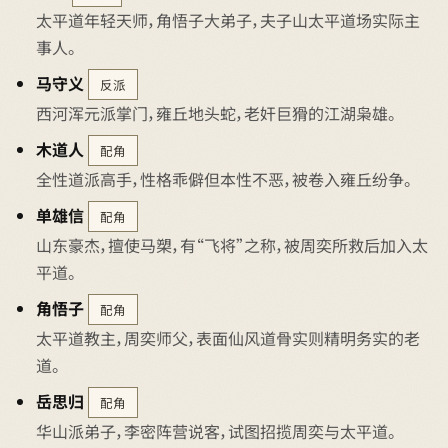
太平道年轻天师，角悟子大弟子，夫子山太平道场实际主
事人。
马守义
反派
西河浑元派掌门，雍丘地头蛇，老奸巨猾的江湖枭雄。
木道人
配角
全性道派高手，性格乖僻但本性不恶，被卷入雍丘纷争。
单雄信
配角
山东豪杰，擅使马槊，有“飞将”之称，被周奕所救后加入太
平道。
角悟子
配角
太平道教主，周奕师父，表面仙风道骨实则精明务实的老
道。
岳思归
配角
华山派弟子，李密阵营说客，试图招揽周奕与太平道。