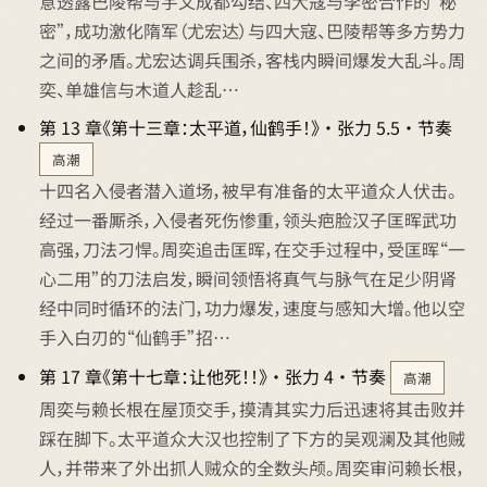
意透露巴陵帮与宇文成都勾结、四大寇与李密合作的“秘
密”，成功激化隋军（尤宏达）与四大寇、巴陵帮等多方势力
之间的矛盾。尤宏达调兵围杀，客栈内瞬间爆发大乱斗。周
奕、单雄信与木道人趁乱…
第 13 章《第十三章：太平道，仙鹤手！》 · 张力 5.5 · 节奏
高潮
十四名入侵者潜入道场，被早有准备的太平道众人伏击。
经过一番厮杀，入侵者死伤惨重，领头疤脸汉子匡晖武功
高强，刀法刁悍。周奕追击匡晖，在交手过程中，受匡晖“一
心二用”的刀法启发，瞬间领悟将真气与脉气在足少阴肾
经中同时循环的法门，功力爆发，速度与感知大增。他以空
手入白刃的“仙鹤手”招…
第 17 章《第十七章：让他死！！》 · 张力 4 · 节奏
高潮
周奕与赖长根在屋顶交手，摸清其实力后迅速将其击败并
踩在脚下。太平道众大汉也控制了下方的吴观澜及其他贼
人，并带来了外出抓人贼众的全数头颅。周奕审问赖长根，