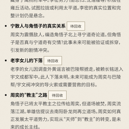
雍丘活动，试图拉拢或利用太平道。李密的真实位置和完
整计划仍是悬念。
宁散人与角悟子的真实关系
待回收
周奕为震慑敌人，编造角悟子北上寻宁道奇论道。但角悟
子是否真与宁道奇有交情？此事未来可能被验证或拆穿，
引发新的剧情冲突。
老李女儿的下落
待回收
老李的女儿因调查外黄谣言被巴陵帮掳走，被赖长铭送入
宇文成都军中。此人下落未明，未来可能成为周奕与巴陵
帮/宇文阀冲突的导火索或需要营救的目标。
周奕的“教主”之路
待回收
角悟子已将太平教主之位传给周奕，但道场被焚，周奕流
落江湖。单雄信提议去南阳卧龙岗再立道场。周奕如何真
正发展太平道势力，实现从“天师”到“教主”的转变，是未
来的成长主线。