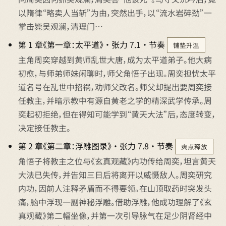
以隋律“略卖人当斩”为由，突然出手，以“流水岩碎劲”一
掌击毙吴观澜，清理门…
第 1 章《第一章：太平道》 · 张力 7.1 · 节奏
铺垫升温
主角周奕穿越到黄师乱世大唐，成为太平道弟子。他大病
初愈，与师弟师妹闲聊时，师父角悟子出现。周奕担忧太平
道名号在乱世中招祸，劝师父改名。师父却提出要周奕接
任教主，并暗示教中有源自黄老之学的精深武学传承。周
奕起初拒绝，但在得知可能学到“黄天大法”后，态度转变，
决定接任教主。
第 2 章《第二章：浮雕图录》 · 张力 7.8 · 节奏
爽点释放
角悟子将教主之位与《玄真观藏》内功传给周奕，坦言黄天
大法已失传，并告知三日后将离开以威慑敌人。周奕研究
内功，因前人注释矛盾而不得要领。在山顶取药时突发头
痛，脑中浮现一副神秘浮雕。借助浮雕，他成功理解了《玄
真观藏》第二幅坐像，并第一次引导脉气在足少阴肾经中