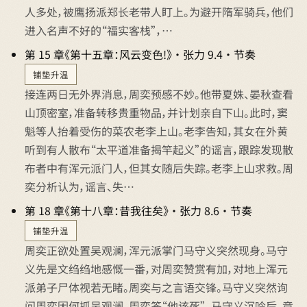
人多处，被鹰扬派郑长老带人盯上。为避开隋军骑兵，他们
进入名声不好的“福实客栈”，…
第 15 章《第十五章：风云变色!》 · 张力 9.4 · 节奏
铺垫升温
接连两日无外界消息，周奕预感不妙。他带夏姝、晏秋查看
山顶密室，准备转移贵重物品，并计划亲自下山。此时，窦
魁等人抬着受伤的菜农老李上山。老李告知，其女在外黄
听到有人散布“太平道准备揭竿起义”的谣言，跟踪发现散
布者中有浑元派门人，但其女随后失踪。老李上山求救。周
奕分析认为，谣言、失…
第 18 章《第十八章：昔我往矣》 · 张力 8.6 · 节奏
铺垫升温
周奕正欲处置吴观澜，浑元派掌门马守义突然现身。马守
义先是文绉绉地感慨一番，对周奕赞赏有加，对地上浑元
派弟子尸体视若无睹。周奕与之言语交锋。马守义突然询
问周奕因何抓吴观澜，周奕答“他该死”。马守义沉吟后，竟