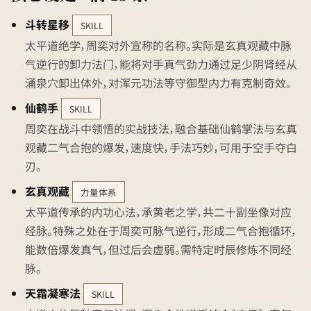
斗转星移
SKILL
太平道绝学，周奕对外宣称的名称。实际是玄真观藏中脉
气逆行的卸力法门，能将对手真气劲力通过足少阴肾经从
涌泉穴卸出体外，对浑元功法等守御型内力有克制奇效。
仙鹤手
SKILL
周奕在战斗中领悟的实战技法，融合基础仙鹤掌法与玄真
观藏二气合抱的爆发，速度快，手法巧妙，可用于空手夺白
刃。
玄真观藏
力量体系
太平道传承的内功心法，承黄老之学，共二十副坐像对应
经脉。特殊之处在于周奕可脉气逆行，形成二气合抱循环，
能数倍爆发真气，但过后会虚弱。需特定时辰修炼不同经
脉。
天霜凝寒法
SKILL