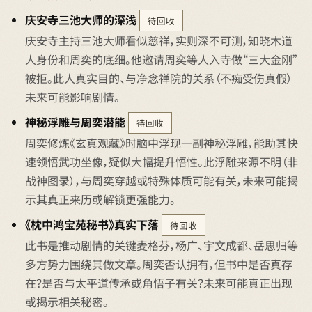
庆安寺三池大师的深浅
待回收
庆安寺主持三池大师看似慈祥，实则深不可测，知晓木道
人身份和周奕的底细。他邀请周奕等人入寺做“三大金刚”
被拒。此人真实目的、与净念禅院的关系（不痴受伤真假）
未来可能影响剧情。
神秘浮雕与周奕潜能
待回收
周奕修炼《玄真观藏》时脑中浮现一副神秘浮雕，能助其快
速领悟武功坐像，疑似大幅提升悟性。此浮雕来源不明（非
战神图录），与周奕穿越或特殊体质可能有关，未来可能揭
示其真正来历或解锁更强能力。
《枕中鸿宝苑秘书》真实下落
待回收
此书是推动剧情的关键麦格芬，杨广、宇文成都、岳思归等
多方势力围绕其做文章。周奕否认拥有，但书中是否真存
在？是否与太平道传承或角悟子有关？未来可能真正出现
或揭示相关秘密。