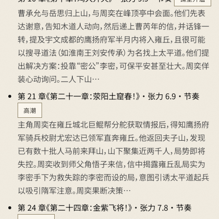
曹承允与岳思归上山，与周奕在峰顶亭中会面。他们先表
达谢意，告知木道人动向，然后递上曹芮年的信，并话锋一
转，提及宇文成都的鹰扬府军半月内将入雍丘，且很可能
以搜寻道法（如淮南王刘安传承）为名找上太平道。他们提
出解决方案：投靠“密公”李密，可保平安甚至壮大。周奕佯
装心动询问。二人下山…
第 21 章《第二十一章：荥阳土窟春！》 · 张力 6.9 · 节奏
高潮
主角周奕在雍丘城北巨鲲帮分舵获取情报后，得知鹰扬府
军骑兵校尉尤宏达已领军直奔雍丘。他返回夫子山，发现
已有数十批人马前来拜山，山下聚集近两千人，局势即将
失控。周奕收到师父角悟子来信，信中揭露雍丘乱局实为
李密手下为救失踪的李密而设的局，意图引诱太平道起兵
以吸引隋军注意。周奕果断决策…
第 24 章《第二十四章：金紫飞将！》 · 张力 7.8 · 节奏