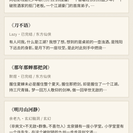
破败酒家的抠门老板，一个江湖豪门的首席弟子，…
《刀不语》
Lazy · 已完结 / 东方仙侠
有人问我，什么是江湖？ 我想了想，想到的是桌前的一壶浊酒，是残阳
下远去的身影，是月下的一座坟茔，是此时此刻手中燃烧…
《那年那蝉那把剑》
默煜 · 已完结 / 东方仙侠
握住夏蝉未必是握住整个夏天，握住那把剑，却是握住了一个江湖。
持三尺青锋。 梦一回万人敬仰的剑神，做一回举世无敌的…
《明月山河静》
余老九 · 玄幻脑洞 / 玄幻
（非爽文+不无敌+群像，不喜勿入） 龙泉镇有一座小学堂。 小学堂里有
一个许先生。 在这个被封锁的九州一步步开创文道…