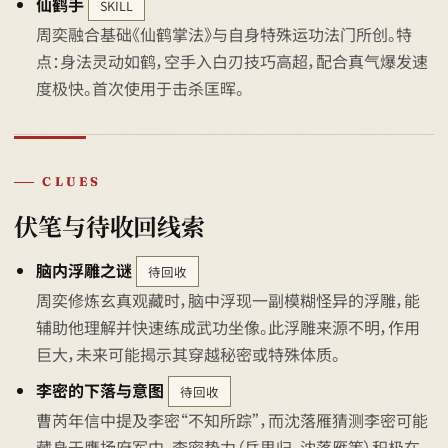
仙鹤手
SKILL
周奕融合基础《仙鹤掌法》与自身特殊运功法门所创。特
点：身法灵动如鹤，空手入白刃技巧高超，配合真气爆发速
度极快。首次使用于击杀匡晖。
CLUES
伏笔与待收回线索
脑内浮雕之谜
待回收
周奕修炼玄真观藏时，脑中浮现一副模糊怪异的浮雕，能
辅助他理解并快速练成武功坐像。此浮雕来源不明，作用
巨大，未来可能揭示其穿越秘密或特殊体质。
李密的下落与意图
待回收
曹芮年信中提及李密“不知所踪”，而沈落雁猜测李密可能
藏身于鹰扬府军中。李密势力（岳思归、沈落雁等）积极在