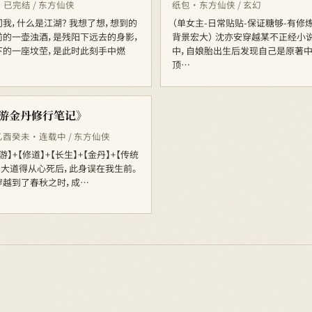
 · 已完结 / 东方仙侠
纸包 · 东方仙侠 / 玄幻
我，什么是江湖？ 我想了想，想到的
（单女主-日常贴贴-保证糖够-有修
前的一壶浊酒，是残阳下远去的身影，
背景宏大） 沈亦安穿越某不正经小
下的一座坟茔，是此时此刻手中燃
中，自娘胎出生后发现自己是原著
顶…
游金丹修行笔记》
酉癸未 · 连载中 / 东方仙侠
游】+【修道】+【长生】+【金丹】+【传统
 大道得从心死后，此身误在我生前。
穿越到了春秋之时，成…