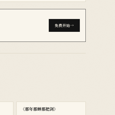
免费开始
《那年那蝉那把剑》