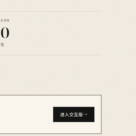
LUES
10
伏笔
进入交互版