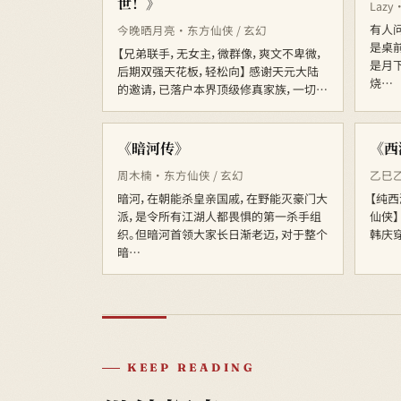
世！》
Lazy
有人问
今晚晒月亮 · 东方仙侠 / 玄幻
是桌
【兄弟联手，无女主，微群像，爽文不卑微，
是月
后期双强天花板，轻松向】 感谢天元大陆
烧…
的邀请，已落户本界顶级修真家族，一切…
《暗河传》
《西
周木楠 · 东方仙侠 / 玄幻
乙巳乙
暗河，在朝能杀皇亲国戚，在野能灭豪门大
【纯西
派，是令所有江湖人都畏惧的第一杀手组
仙侠】
织。但暗河首领大家长日渐老迈，对于整个
韩庆
暗…
KEEP READING