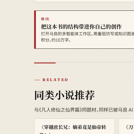
继续
把这本书的结构带进你自己的创作
打开马良的多智能体工作区，用番茄仿写或知识图谱
积分，约10万字。
RELATED
同类小说推荐
与《凡人修仙之仙界篇》同题材、同样已被马良 A
《穿越庶长兄：嫡弟竟是仙帝转
《刀