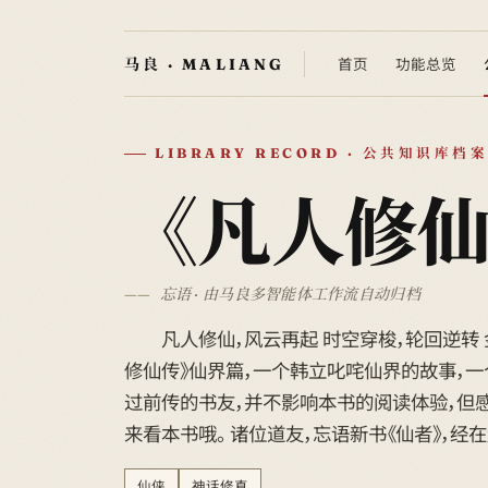
首页
功能总览
LIBRARY RECORD · 公共知识库档案
《凡人修
忘语 · 由马良多智能体工作流自动归档
凡人修仙，风云再起 时空穿梭，轮回逆转 金
修仙传》仙界篇，一个韩立叱咤仙界的故事，一
过前传的书友，并不影响本书的阅读体验，但感
来看本书哦。 诸位道友，忘语新书《仙者》，
仙侠
神话修真