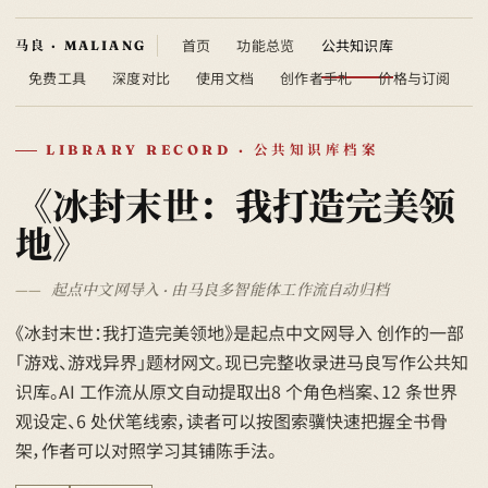
首页
功能总览
公共知识库
免费工具
深度对比
使用文档
创作者手札
价格与订阅
LIBRARY RECORD · 公共知识库档案
《冰封末世：我打造完美领
地》
起点中文网导入 · 由马良多智能体工作流自动归档
《冰封末世：我打造完美领地》是起点中文网导入 创作的一部
「游戏、游戏异界」题材网文。现已完整收录进马良写作公共知
识库。AI 工作流从原文自动提取出8 个角色档案、12 条世界
观设定、6 处伏笔线索，读者可以按图索骥快速把握全书骨
架，作者可以对照学习其铺陈手法。