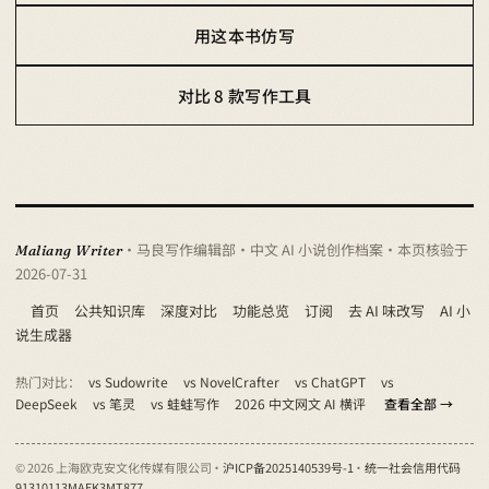
用这本书仿写
对比 8 款写作工具
· 马良写作编辑部 · 中文 AI 小说创作档案
· 本页核验于
Maliang Writer
2026-07-31
首页
公共知识库
深度对比
功能总览
订阅
去 AI 味改写
AI 小
说生成器
热门对比：
vs Sudowrite
vs NovelCrafter
vs ChatGPT
vs
DeepSeek
vs 笔灵
vs 蛙蛙写作
2026 中文网文 AI 横评
查看全部 →
© 2026 上海欧克安文化传媒有限公司 ·
沪ICP备2025140539号-1
·
统一社会信用代码
91310113MAEK3MT877