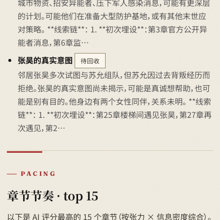
城市物资、招安异能者、压下军人感染消息，可能有更深层
的计划。可能他们在准备大型防护基地，或有其他末世应
对策略。 **线索链**： 1. **初次埋设**：第3章官方公开异
能者消息，第6章监…
张昊的真实意图
待回收
邻居张昊多次试图与苏允组队，但苏允因过去背叛经历而
拒绝。张昊的真实意图尚未揭示，可能是真诚想帮助，也可
能是别有目的。他身边有两个女性同伴，关系未明。 **线索
链**： 1. **初次埋设**：第25章楼梯间遇见张昊，第27章再
次遇见，第2…
PACING
章节节奏 · top 15
以下是 AI 评分最高的 15 个章节（按张力 × 信息密度综合）。