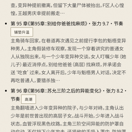
查，变异种提前撤离，但留下大量尸体被抬出，F区人心惶
惶，王越男庆幸提前搬走…
第 95 章《第95章：别给你爸爸找麻烦》 · 张力 9.7 · 节奏
铺垫升温
主角骑车回家，在巷道再次遇见之前提行李包的魁梧变异
种男人。主角假装修车观察，发现一个穿着讲究的普通女
人从独院出来，与一个少年变异种交谈。女人叮嘱少年（她
儿子）最近消停点，别给他爸爸（高层）找麻烦，并承诺会
送‘吃食’过来。女人离开后，少年与魁梧男人对话，决定不
再吃普通人，要猎杀独…
第 96 章《第96章：苏允三阶之后的异能变化》 · 张力 8.2 ·
节奏
高潮
主角翻墙进入少年变异种的院子，与少年对峙。主角认出
少年是前世曾出现的高层子女。战斗开始，少年进入战斗
状态，血管浮现黑色纹路。主角三阶空间异能的防护罩自
动启动，不仅挡下少年攻击，还将他的手吸入罩内。防护罩