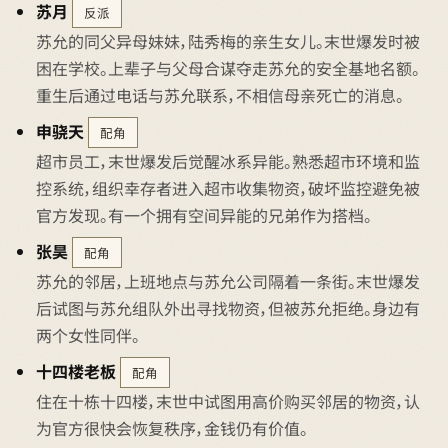
苏月
反派
苏允的同父异母妹妹，陆秀梅的亲生女儿。末世爆发时被
困在学校。上辈子与父母合谋夺走苏允的安全基地名额。
重生后通过电话与苏允联系，不相信母亲死亡的消息。
申骁天
配角
超市员工，末世爆发后觉醒冰系异能。熟悉超市环境和监
控系统，组织幸存者进入超市收集物资，破坏监控避免被
官方发现。有一个拥有空间异能的兄弟作为搭档。
张昊
配角
苏允的邻居，上班地点与苏允公司隔着一条街。末世爆发
后试图与苏允组队外出寻找物资，但被苏允拒绝。身边有
两个女性同伴。
十四楼老板
配角
住在十栋十四楼，末世中试图用高价购买邻居的物资，认
为官方很快会恢复秩序，金钱仍有价值。