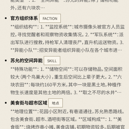
外，还有六块农…
官方组织体系
FACTION
**组织结构**： 1. **监控系统**：城市摄像头被官方人员监
控，寻找觉醒者和观察物资收集情况。 2. **军队系统**：派
出军队进行搜救，持枪军人清理丧尸，直升机运送物资。 3.
**异能小队**：招安异能者组织异能小队在各个城市进…
苏允的空间异能
SKILL
**特殊功能**： 1. **储物空间**：可以存储物品，空间面积
较大（两个鸟巢大小），重生后空间比上辈子更大。 2. **六
块农田**：每块约160平方米，其中一块是黑土地，种植作
物生长速度是其他土地的两倍。 3. **取之不尽的水井*…
美食街与超市区域
地点
**地理位置**：花园小区附近，有巷道通往，苏允熟悉路线。
包含美食街、超市、酒吧街等区域。 **区域构成**： 1. **美
食街**：烧烤炸串小摊、美食店铺，初期物资较多，后期被官