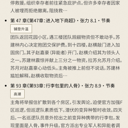
停救援，组织幸存者前往紧急庇护点。但许多幸存者因家
人被埋而拒绝撤离，阻挠救…
第 47 章《第47章：进入地下商超》 · 张力 8.1 · 节奏
铺垫升温
团队返回花园小区，遇三楼团队觊觎物资但不敢动手。苏
建林内心决定抱团交保护费。到十四楼，赵横敲门进入加
固房门。其子赵嘉豪（异能者）开门，赵横介绍其为领头人
之一。苏建林震惊并献上三分之一物资，拉苏允苏月介绍。
苏月对赵嘉豪心动低头。主角被推上前但不说话，苏建林
尴尬解释。赵横收取物资后…
第 93 章《第93章：行李包里的人骨》 · 张力 8.9 · 节奏
高潮
主角将举报信扩散到各个房区，引发舆论，迫使官方加强F
区巡逻，但巡逻队素质低下。潜伏的变异种暂时收敛。四天
后，一名巡逻队员意外挖出之前变异种携带的行李包，发
现里面是人骨，事件升级。官方派出专业军人和异能者调