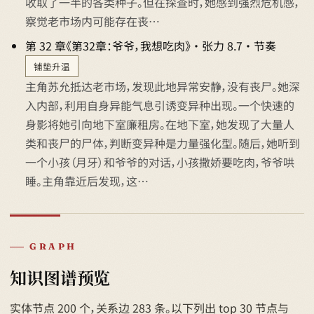
收取了一半的各类种子。但在探查时，她感到强烈危机感，
察觉老市场内可能存在丧…
第 32 章《第32章：爷爷，我想吃肉》 · 张力 8.7 · 节奏
铺垫升温
主角苏允抵达老市场，发现此地异常安静，没有丧尸。她深
入内部，利用自身异能气息引诱变异种出现。一个快速的
身影将她引向地下室廉租房。在地下室，她发现了大量人
类和丧尸的尸体，判断变异种是力量强化型。随后，她听到
一个小孩（月牙）和爷爷的对话，小孩撒娇要吃肉，爷爷哄
睡。主角靠近后发现，这…
GRAPH
知识图谱预览
实体节点 200 个，关系边 283 条。以下列出 top 30 节点与