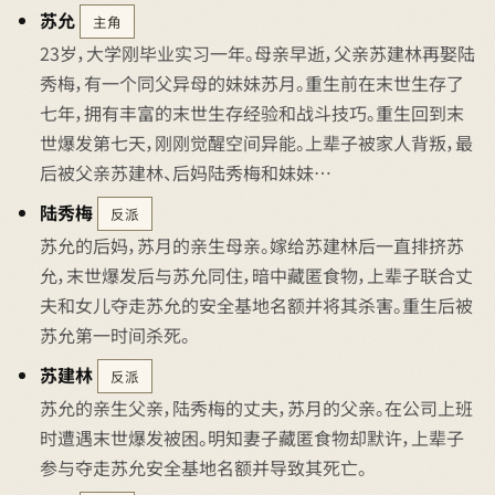
苏允
主角
23岁，大学刚毕业实习一年。母亲早逝，父亲苏建林再娶陆
秀梅，有一个同父异母的妹妹苏月。重生前在末世生存了
七年，拥有丰富的末世生存经验和战斗技巧。重生回到末
世爆发第七天，刚刚觉醒空间异能。上辈子被家人背叛，最
后被父亲苏建林、后妈陆秀梅和妹妹…
陆秀梅
反派
苏允的后妈，苏月的亲生母亲。嫁给苏建林后一直排挤苏
允，末世爆发后与苏允同住，暗中藏匿食物，上辈子联合丈
夫和女儿夺走苏允的安全基地名额并将其杀害。重生后被
苏允第一时间杀死。
苏建林
反派
苏允的亲生父亲，陆秀梅的丈夫，苏月的父亲。在公司上班
时遭遇末世爆发被困。明知妻子藏匿食物却默许，上辈子
参与夺走苏允安全基地名额并导致其死亡。