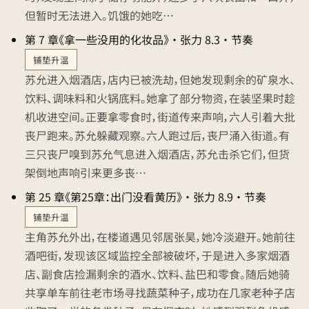
但暂时无法进入。饥饿的她吃…
第 7 章《拿一些没用的化妆品》 · 张力 8.3 · 节奏
铺垫升温
苏允进入烟酒店，店内已被洗劫，但她发现剩余的矿泉水、
饮料、调味料和火锅底料。她拿了部分物资，在装坚果时趁
机收进空间。正要拿零食时，街道传来声响，六人引着大批
丧尸跑来。苏允躲藏观察。六人跑过后，丧尸涌入街道。有
三只丧尸嗅到苏允气息进入烟酒店，苏允击杀它们，但货
架倒地声响引来更多丧…
第 25 章《第25章：出门没看黄历》 · 张力 8.9 · 节奏
铺垫升温
主角苏允外出，在楼道遇见邻居张昊，她冷淡避开。她前往
酒吧街，发现该区域监控全部被破坏，于是进入多家烟酒
店、副食店捡漏剩余的酒水、饮料、盐巴和零食。随后她骑
共享单车前往老市场寻找蔬菜种子，成功在几家老种子店