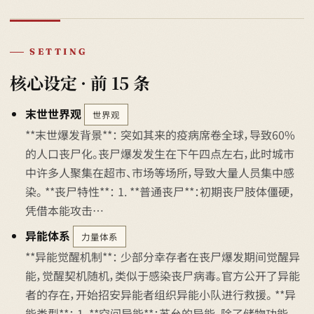
SETTING
核心设定 · 前 15 条
末世世界观
世界观
**末世爆发背景**： 突如其来的疫病席卷全球，导致60%
的人口丧尸化。丧尸爆发发生在下午四点左右，此时城市
中许多人聚集在超市、市场等场所，导致大量人员集中感
染。 **丧尸特性**： 1. **普通丧尸**：初期丧尸肢体僵硬，
凭借本能攻击…
异能体系
力量体系
**异能觉醒机制**： 少部分幸存者在丧尸爆发期间觉醒异
能，觉醒契机随机，类似于感染丧尸病毒。官方公开了异能
者的存在，开始招安异能者组织异能小队进行救援。 **异
能类型**： 1. **空间异能**：苏允的异能，除了储物功能