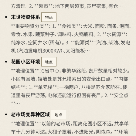
方清理。 2. **超市**：地下两层超市，丧尸密集，有仓…
末世物资体系
物品
**重要物资分类**： 1. **食物类**：大米、面粉、面条、泡面、
零食、水果、蔬菜种子、调味料、火锅底料。 2. **水资源**：
纯净水、空间井水（稀有）。 3. **能源类**：汽油、柴油、发电
机（汽油发电机3000KW）、太阳能板…
花园小区环境
地点
**地理位置**：G省中心，非繁华路段，丧尸数量相对较少。
小区有围墙，矮墙处是苏允摸索出的安全出口点。 **内部
结构**： 1. **单元楼**：一梯两户，八楼是苏允家所在。楼
道里有丧尸游荡，电梯还能运行但困有丧尸。 2. **安全点
**…
老市场变异种区域
地点
**地理位置**：以前的老市场，距离花园小区不远，共享单
车十几分钟可达。大棚子罩着，不进阳光，阴森森。 **环境