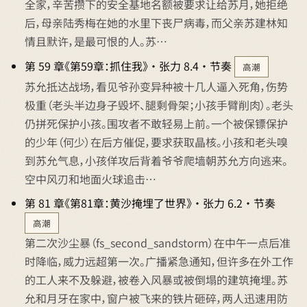
全家，辛苦攒下的安全基地名额被要求让给苏月，她拒绝
后，母亲陆秀梅在她的水里下丧尸病毒，而父亲苏建林知
情且默许，是最可恨的人。苏…
第 59 章《第59章：抓住我》 · 张力 8.4 · 节奏
高潮
苏允抵达战场，看见爷孙变异种被十几人逼入死角，伤势
极重（老头半边身子毁坏、腿剩骨架；小孩手臂削肉）。老头
仍拼死保护小孩。围攻者不敢轻易上前。一个被保镖保护
的少年（何少）在后方催促，要求获取晶核。小孩和老头嗅
到苏允气息，小孩佯攻后背着爷爷爬墙朝苏允方向逃来。
空中风刃和地面火球追击…
第 81 章《第81章：黄沙掩埋了世界》 · 张力 6.2 · 节奏
高潮
第二次沙尘暴（fs_second_sandstorm）在中午一点后准
时降临，威力远超第一次。广播紧急通知，但许多在外工作
的工人来不及躲避，被卷入风暴或被倒塌的建筑掩埋。苏
允和月牙在家中，窗户被飞来的铁片砸碎，两人迅速用防