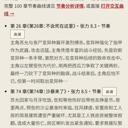
完整 100 章节奏曲线请见
节奏分析详情
，或直接
打开交互曲
线 →
第 26 章《第26章：不会死在这里》 · 张力 8.3 · 节奏
高潮
主角苏允与丧尸变异种展开激烈搏杀。变异种强化了指甲
作为武器，攻击迅猛。主角凭借丰富的战斗经验，先是砍断
变异种一条手臂，激怒对方。在变异种后续的致命攻击中，
主角以左臂受伤为代价，用两把西瓜刀争取了关键两秒，
最终一刀砍下了变异种的脑袋。战斗结束后，主角后怕不
已，但第一时间取出变异种…
第 74 章《第74章：沙暴来了》 · 张力 8.5 · 节奏
高潮
苏允回家与月牙吃饭，告知等他伤好后带他去挣星币。夜
里两点，预告的沙尘暴准时来临。狂风肆虐，安置房和工人
房的简易建筑遭受严重破坏，尤其是工人铁皮房被整体掀
翻，造成大量伤亡。房区喇叭发出紧急通知，要求救援队暂