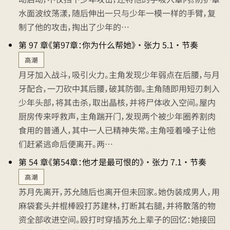
水面波纹荡漾，随后伸出一只与少年一模一样的手臂，复
制了他的攻击，掏出了少年的…
第 97 章《第97章：你为什么帮她》 · 张力 5.1 · 节奏
高潮
月牙加入战斗，吸引火力。主角发现少年弱点在后腰，与月
牙配合，一刀砍中其后腰，破其防御。主角随即用短刃刺入
少年头部，将其击杀，取出晶核，并将尸体收入空间。屋内
厨房传来呼救声，主角踹开门，发现两个被少年圈养割肉
食用的普通人，其中一人已精神失常。主角哑着嗓子让他
们赶紧逃命后便离开。两…
第 54 章《第54章：他才是最可恨的》 · 张力 7.1 · 节奏
高潮
苏月先离开，苏允随后也离开但未回家。她伪装成男人，用
麻袋套头并棍棒殴打苏建林，打断其右腿，并将散落的物
资全部收进空间。殴打时穿插苏允上辈子的回忆：她接回