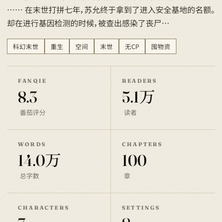
…… 在末世打拼七年，苏允终于拿到了进入安全基地的名额。
却在进行基因检测的时候，被查出感染了丧尸…
科幻末世
重生
空间
末世
无CP
囤物资
FANQIE
READERS
8.3
5.1万
番茄评分
读者
WORDS
CHAPTERS
14.0万
100
总字数
章
CHARACTERS
SETTINGS