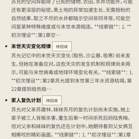
苏允的空间异能除了已知的储物、农田、水井功能外，可能
还有更深层的秘密。黑土地的异常加速生长、无需授粉的
自然结果、取之不尽的水井都暗示空间非同寻常。可能空
间是某种特殊维度或与末世本源相连。 **线索链**： 1. **
初次埋设**：第1章空…
末世天灾变化规律
待回收
苏允记忆中的末世天灾变化（极热、沙尘暴、极寒）尚未发
生，但她在准备应对。这些天灾的发生机制和规律尚未揭
示，可能与末世病毒或地球环境变化有关。 **线索链**： 1.
**初次埋设**：第2章苏允提到末世第三年水资源枯竭，第
22章提到极热极…
家人复仇计划
待回收
苏允对父亲苏建林、妹妹苏月的复仇计划尚未实施。她上
辈子被三人背叛杀害，重生后第一时间杀死后妈陆秀梅，
但对父亲和妹妹的复仇还在计划中。她期待看到父女俩互
相撕咬的精彩画面。 **线索链**： 1. **初次埋设**：第1章