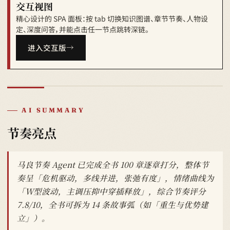
交互视图
精心设计的 SPA 面板：按 tab 切换知识图谱、章节节奏、人物设
定、深度问答，并能点击任一节点跳转深链。
进入交互版
AI SUMMARY
节奏亮点
马良节奏 Agent 已完成全书 100 章逐章打分，整体节
奏呈「危机驱动，多线并进，张弛有度」，情绪曲线为
「W型波动，主调压抑中穿插释放」，综合节奏评分
7.8/10，全书可拆为 14 条故事弧（如「重生与优势建
立」）。