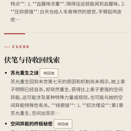
特点**： 1. **血腥味浓重**：隔得远远就能闻到血腥味。 2.
**压抑感强**：白天也给人毛骨悚然的感觉，手臂起鸡皮
疙…
CLUES
伏笔与待收回线索
苏允重生之谜
待回收
苏允重生回到末世第七天的原因和机制尚未揭示。她上辈
子明明已经自杀，却突然重生，获得比上辈子更强的空间
异能。这可能涉及某种特殊力量或规则，也可能与她的空
间异能特殊性有关。 **线索链**： 1. **初次埋设**：第1章
苏允重生，空间出现农…
空间异能的终极秘密
待回收