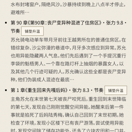
水布封堵窗户，隔绝风沙。沙暴持续到晚上八点半才停止，
避难所…
第 90 章《第90章：丧尸变异种混进了住房区》 · 张力 9.8 ·
节奏
铺垫升温
苏允骑电动单车带月牙前往王越男所在的普通住房区。在
错综复杂、沙尘弥漫的巷道中，月牙多次感应到异常。苏允
也用异能隐藏两人气息。他们先后遇到了一个手提沉重行
李袋的魁梧男人、一个靠在路灯杆上抽烟的暴露女人，以
及其他几个行迹可疑的人。苏允确认这些全都是丧尸变异
种，他们伪装成人混迹在最底…
第 1 章《重生回来先嘎后妈》 · 张力 8.3 · 节奏
铺垫升温
主角苏允在末世第七天被丧尸咬死后，重生回到末世降临
的第七天，发现自己刚刚觉醒空间异能。她醒来后第一件
事就是掐死了后妈陆秀梅，确认自己回到了末世初期。她
检查了环境，发现小区楼下已有丧尸游荡。尝试使用异能
时，发现空间除了储存功能外，还多了六块农田和一口井，