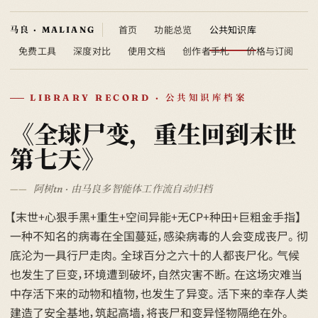
首页
功能总览
公共知识库
免费工具
深度对比
使用文档
创作者手札
价格与订阅
LIBRARY RECORD · 公共知识库档案
《全球尸变，重生回到末世
第七天》
阿树tn · 由马良多智能体工作流自动归档
【末世+心狠手黑+重生+空间异能+无CP+种田+巨粗金手指】
一种不知名的病毒在全国蔓延，感染病毒的人会变成丧尸。 彻
底沦为一具行尸走肉。 全球百分之六十的人都丧尸化。 气候
也发生了巨变，环境遭到破坏，自然灾害不断。 在这场灾难当
中存活下来的动物和植物，也发生了异变。 活下来的幸存人类
建造了安全基地，筑起高墙，将丧尸和变异怪物隔绝在外。