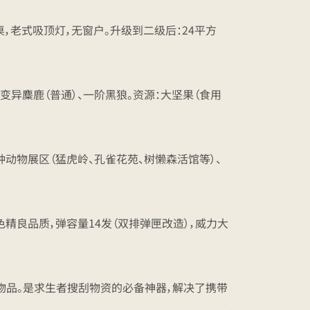
桌，老式吸顶灯，无窗户。升级到二级后：24平方
异麋鹿（普通）、一阶黑狼。资源：大坚果（食用
动物展区（猛虎岭、孔雀花苑、树懒森活馆等）、
精良品质，弹容量14发（双排弹匣改造），威力大
物品。是求生者搜刮物资的必备神器，解决了携带