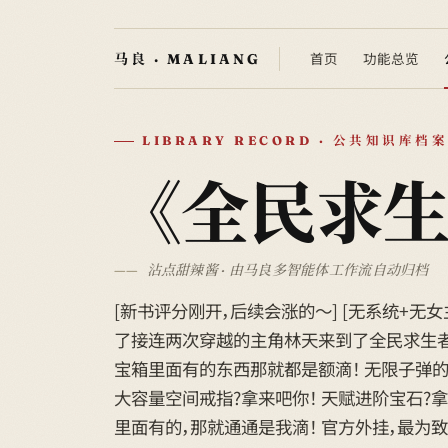
首页
功能总览
LIBRARY RECORD · 公共知识库档案
《全民求
沾点甜辣酱 · 由马良多智能体工作流自动归档
[新书评分刚开，后续会涨的～] [无系统+无
了接连两次穿越的主角林天来到了全民求生者大
宝箱里面有的东西那就都是额滴！ 无限子弹的
大容量空间戒指?拿来吧你！ 天赋进阶宝石?拿
里面有的，那就通通是我滴！ 官方外挂，最为