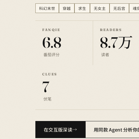
科幻末世
穿越
求生
无女主
无后宫
魂
FANQIE
READERS
6.8
8.7万
番茄评分
读者
CLUES
7
伏笔
在交互版深读
用同款 Agent 分析