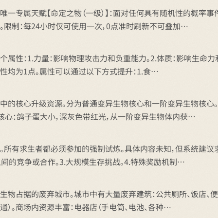
唯一专属天赋【命定之物（一级）】：面对任何具有随机性的概率事
。限制：每24小时仅可使用一次，0点准时刷新不可叠加…
性：1.力量：影响物理攻击力和负重能力。2.体质：影响生命力和
均为1点。属性可以通过以下方式提升：1.食…
中的核心升级资源。分为普通变异生物核心和一阶变异生物核心。
阶核心：鸽子蛋大小，深灰色带红光，从一阶变异生物体内获…
。所有求生者都必须参加的强制试炼。具体内容未知，但系统建议
之间的竞争或合作。3.大规模生存挑战。4.特殊奖励机制…
生物占据的废弃城市。城市中有大量废弃建筑：公共厕所、饭店、便
通）。商场内资源丰富：电器店（手电筒、电池、各种…