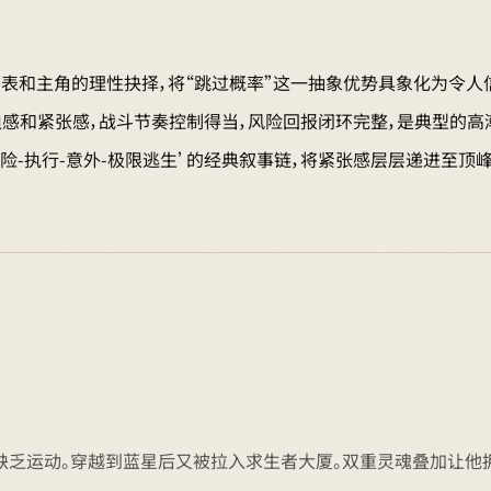
列表和主角的理性抉择，将“跳过概率”这一抽象优势具象化为令人
迫感和紧张感，战斗节奏控制得当，风险回报闭环完整，是典型的高
估风险-执行-意外-极限逃生’的经典叙事链，将紧张感层层递进至
缺乏运动。穿越到蓝星后又被拉入求生者大厦。双重灵魂叠加让他