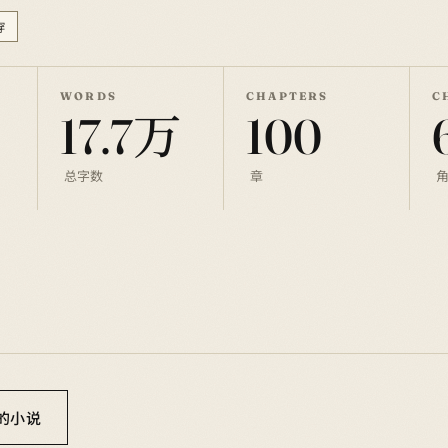
穿
WORDS
CHAPTERS
C
17.7万
100
总字数
章
你的小说