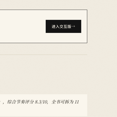
进入交互版
综合节奏评分 8.3/10，全书可拆为 11