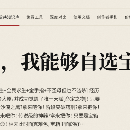
公共知识库
免费工具
深度对比
使用文档
创作者手札
价
生，我能够自选
女主+全民求生+金手指+不圣母但也不滥杀] 经历
厦，并成功觉醒了唯一天赋[命定之物]！ 只要
沙漠之鹰?拿来吧你！ 阶段突破药剂?拿来把你！
来吧你！ 传说级的神器?拿来把你！ 只要是宝箱
致命！ 林天此时面露难色，宝箱里面的好…