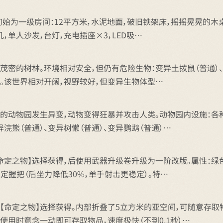
初始为一级房间：12平方米，水泥地面，破旧铁架床，摇摇晃晃的木
几，单人沙发，台灯，充电插座×3，LED吸…
密的树林。环境相对安全，但仍有危险生物：变异土拨鼠（普通）、变
水源。该世界相对开阔，视野较好，但变异生物体型…
的动物园发生异变，动物变得狂暴并攻击人类。动物园内设施：各种
异浣熊（普通）、变异树懒（普通）、变异鹦鹉（普通）…
定之物】选择获得，后使用武器升级卷升级为一阶改版。属性：绿色
定握把（后坐力降低30%，单手射击更稳定）。特…
【命定之物】选择获得。内部折叠了5立方米的亚空间，可随意存取
使用时意念一动即可存取物品，速度极快（不到0.1秒）…