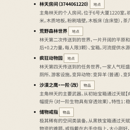
林天房间（3744061220）
地点
主角林天的个人房间，位于6号大厦1220室。
米，木质地板，粉刷墙壁，木板床（含床垫），茶
荒野森林世界
地点
林天第二次传送到的世界，一片开阔的平原和茂
后+0.2力量，每人限3颗）、宝箱。河流提供
疯狂动物园
地点
林天第四天传送到的任务世界，一家人气旺盛
厕所、游客设施。变异动物：变异羊（普通）、变
沙漠之鹰·一阶（改）
物品
主角林天的主要武器，从初始宝箱通过天赋【命
幅提升（对一阶生物具有穿透效果）。特性1：稳
储物戒指
物品
极其稀有的空间类装备，从黑铁宝箱通过天赋
物资的难题。戒指戴在右手中指上，大小刚好，