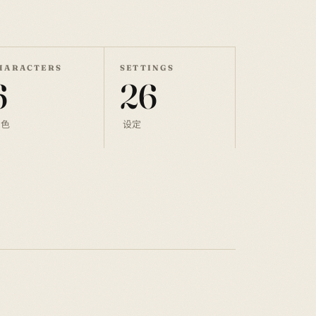
HARACTERS
SETTINGS
6
26
角色
设定