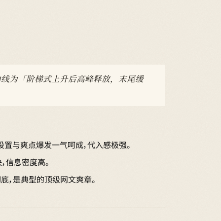
绪曲线为「阶梯式上升后高峰释放，末尾缓
设置与爽点爆发一气呵成，代入感极强。
，信息密度高。
彻底，是典型的顶级网文爽章。