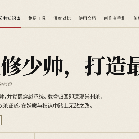
公共知识库
免费工具
深度对比
使用文档
创作者手札
价
魔修少帅，打造
动归档
，并觉醒穿越系统。 载誉归国即遭邪祟刺杀，
以杀证道，在妖魔与权谋中踏上无敌之路。