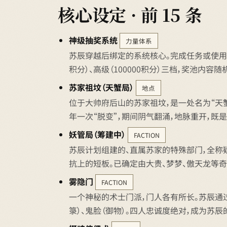
核心设定 · 前 15 条
神级抽奖系统
力量体系
苏辰穿越后绑定的系统核心。完成任务或使用金币
积分）、高级（100000积分）三档，奖池内
苏家祖坟（天蟹局）
地点
位于大帅府后山的苏家祖坟，是一处名为“天
年一次“脱变”，期间阴气翻涌，地脉重开，既
妖管局（筹建中）
FACTION
苏辰计划组建的、直属苏家的特殊部门，全称
抗上的短板。已确定由大贵、梦梦、傲天龙等奇
雾隐门
FACTION
一个神秘的术士门派，门人各有所长。苏辰通过
箓）、鬼脸（御物）。四人忠诚度绝对，成为苏