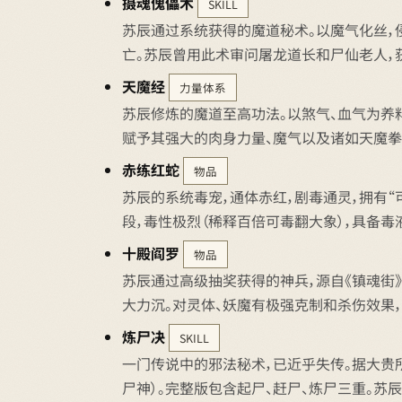
摄魂傀儡术
SKILL
苏辰通过系统获得的魔道秘术。以魔气化丝，
亡。苏辰曾用此术审问屠龙道长和尸仙老人，
天魔经
力量体系
苏辰修炼的魔道至高功法。以煞气、血气为养料
赋予其强大的肉身力量、魔气以及诸如天魔拳
赤练红蛇
物品
苏辰的系统毒宠，通体赤红，剧毒通灵，拥有
段，毒性极烈（稀释百倍可毒翻大象），具备毒
十殿阎罗
物品
苏辰通过高级抽奖获得的神兵，源自《镇魂街
大力沉。对灵体、妖魔有极强克制和杀伤效果
炼尸决
SKILL
一门传说中的邪法秘术，已近乎失传。据大贵
尸神）。完整版包含起尸、赶尸、炼尸三重。苏