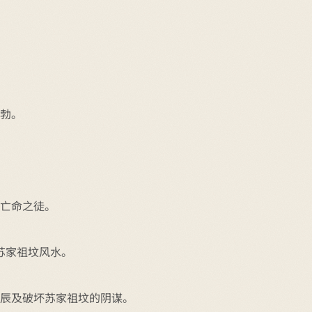
勃。
亡命之徒。
苏家祖坟风水。
苏辰及破坏苏家祖坟的阴谋。