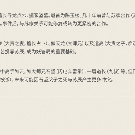
，擅长寻龙点穴、掘冢盗墓。魁首为陈玉楼。几十年前曾与苏家合作（
。事件后，与苏家关系可能修复或转为更紧密的合作。
（大贵之妻，擅长占卜）、傲天龙（大师兄）以及运高（大贵之子，痴
艺投靠苏辰，成为妖管局的重要基础。
中高手如云，如大师兄石坚（闪电奔雷拳）、一眉道长（九叔）等。
访被杀），未来可能因石坚父子之死与苏辰产生更多冲突。