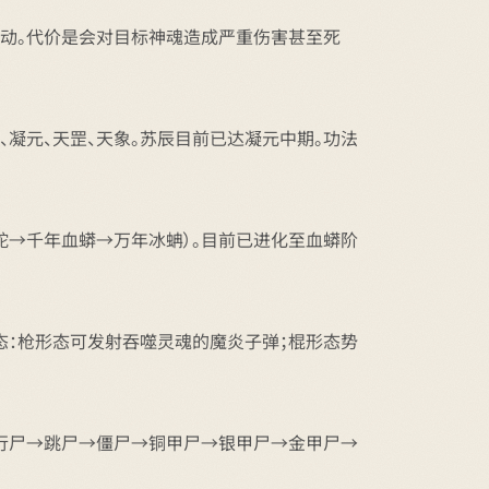
行动。代价是会对目标神魂造成严重伤害甚至死
、凝元、天罡、天象。苏辰目前已达凝元中期。功法
灵蛇→千年血蟒→万年冰蚺）。目前已进化至血蟒阶
形态：枪形态可发射吞噬灵魂的魔炎子弹；棍形态势
（行尸→跳尸→僵尸→铜甲尸→银甲尸→金甲尸→