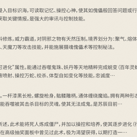
侵入目标识海，可读取记忆、操控心神，使其如傀儡般回答问题或
获取关键情报。是强大的审讯与控制技能。
修炼，威力霸道，对阴邪之物有天然压制。境界划分为：聚气、熔体
、天魔刀等攻击技能，并能施展摄魂傀儡术等控制秘法。
“可进化”属性。能通过吞噬鬼珠、妖丹等天地精粹完成蜕变（百年
液喷射、操控万蛇、绞杀、体型自如变化等技能，忠诚度…
》。一杆漆黑长枪，螺旋枪身，骷髅雕柄，通体缠绕魔焰。拥有两种
，能吞噬被其击杀目标的灵魂，使其无法成鬼。是苏辰目前…
所述，此术能将死人炼成僵尸，并加以操控和培养，使其逐步进化
辰在高级抽奖面板中曾见过此术，极为渴望获得，以期打造一…