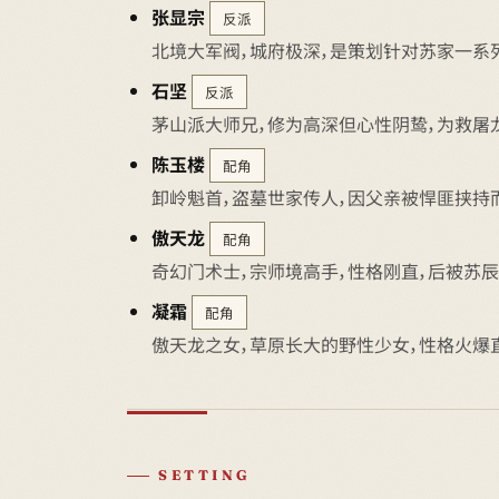
张显宗
反派
北境大军阀，城府极深，是策划针对苏家一系
石坚
反派
茅山派大师兄，修为高深但心性阴鸷，为救屠
陈玉楼
配角
卸岭魁首，盗墓世家传人，因父亲被悍匪挟持
傲天龙
配角
奇幻门术士，宗师境高手，性格刚直，后被苏辰
凝霜
配角
傲天龙之女，草原长大的野性少女，性格火爆
SETTING