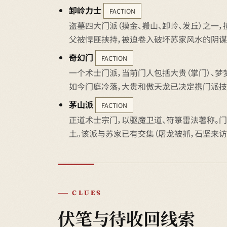
卸岭力士
FACTION
盗墓四大门派（摸金、搬山、卸岭、发丘）之一
父被悍匪挟持，被迫卷入破坏苏家风水的阴谋
奇幻门
FACTION
一个术士门派，当前门人包括大贵（掌门）、梦梦
如今门庭冷落，大贵和傲天龙已决定携门派技
茅山派
FACTION
正道术士宗门，以驱魔卫道、符箓雷法著称。门
土。该派与苏家已有交集（屠龙被抓，石坚来
CLUES
伏笔与待收回线索