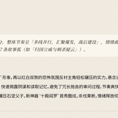
章逐章打分，整体节奏呈「多线并行，汇聚爆发，战后建设」，情
为 7 条故事弧（如「归国立威与刺杀疑云」）。
神’形象，再以红白双煞的恐怖氛围反衬主角轻松碾压的实力，悬念
剧情，快速揭露阴谋和读取记忆，避免了冗长拖沓的审问过程，节奏爽快
碾压石坚父子，新神器‘十殿阎罗’首秀酷炫，杀伐果断，情绪释放