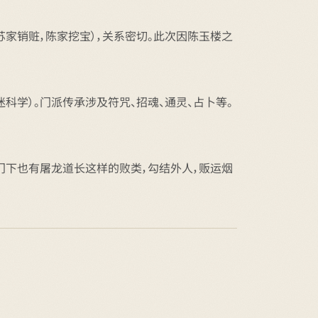
苏家销赃，陈家挖宝），关系密切。此次因陈玉楼之
迷科学）。门派传承涉及符咒、招魂、通灵、占卜等。
但门下也有屠龙道长这样的败类，勾结外人，贩运烟