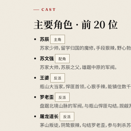
CAST
主要角色 · 前 20 位
苏辰
主角
苏家少帅，留学归国的魔修，手段狠辣，野心勃
苏文强
配角
苏家大帅，苏辰之父，雄踞中原的军阀。
王婆
反派
瓶山大当家，悍匪首领，心狠手辣，能镇住数千
罗老歪
反派
盘踞北境山脉的军阀，与瓶山悍匪勾结，觊觎
屠龙道长
反派
茅山叛徒，阴鸷狠辣，勾结罗老歪，参与刺杀