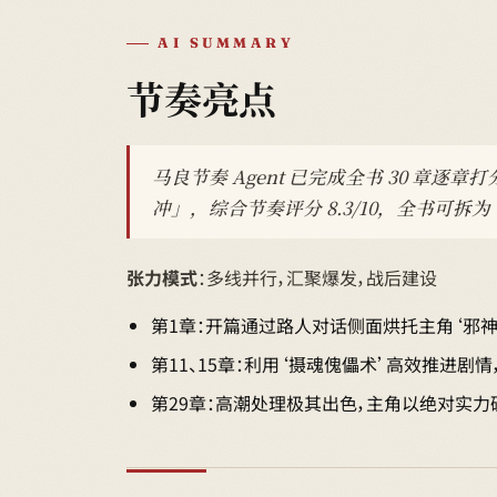
AI SUMMARY
节奏亮点
马良节奏 Agent 已完成全书 30 
冲」，综合节奏评分 8.3/10，全书可拆
张力模式
：多线并行，汇聚爆发，战后建设
第1章：开篇通过路人对话侧面烘托主角‘邪
第11、15章：利用‘摄魂傀儡术’高效推进
第29章：高潮处理极其出色，主角以绝对实力