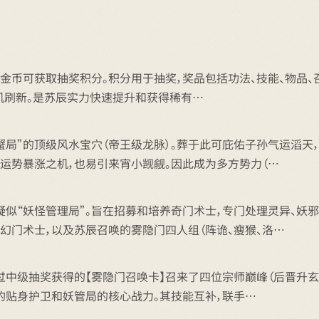
可获取抽奖积分。积分用于抽奖，奖品包括功法、技能、物品、召唤卡等
容随机刷新。是苏辰实力快速提升和获得稀有…
蟹局”的顶级风水宝穴（帝王级龙脉）。葬于此可庇佑子孙气运滔天
是运势暴涨之机，也易引来宵小觊觎。因此成为多方势力（…
疑似“妖怪管理局”。旨在招募和培养奇门术士，专门处理灵异、妖
幻门术士，以及苏辰召唤的雾隐门四人组（阵诡、瘦猴、洛…
中级抽奖获得的【雾隐门召唤卡】召来了四位宗师巅峰（后晋升玄师）
辰的贴身护卫和妖管局的核心战力。其技能互补，联手…