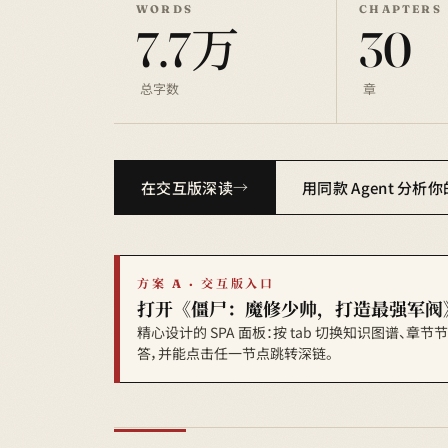
WORDS
CHAPTERS
7.7万
30
总字数
章
在交互版深读
用同款 Agent 分析
方案 A · 交互版入口
打开《僵尸：魔修少帅，打造最强军阀
精心设计的 SPA 面板：按 tab 切换知识图谱、章
答，并能点击任一节点跳转深链。