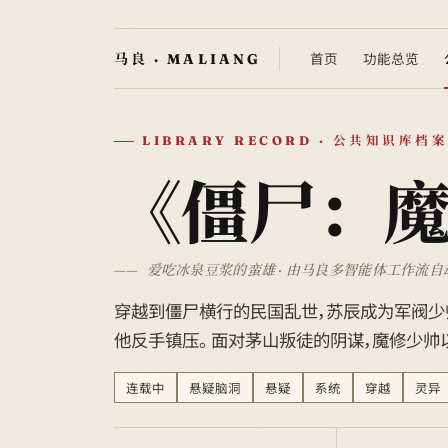
首页
功能总览
LIBRARY RECORD · 公共知识库档案
《僵尸：
爱吃冰泉豆浆的蛮雄 · 由马良多智能体工作流自
穿越到僵尸横行的民国乱世，苏辰成为军阀少帅
他反手镇压。 面对茅山叛徒的阴谋，魔修少帅
连载中
悬疑脑洞
悬疑
系统
穿越
灵异