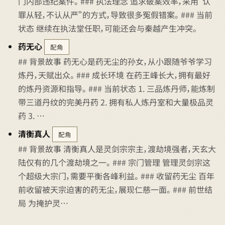
门内部违纪案件。 ### 执法理念 追求破案效率，采用“认
罪从轻，不认从严”的方式，导致很多冤假错案。 ### 当前
状态 继续在执法堂任职，可能还会与秦越产生冲突。
药无心
配角
## 背景故事 药无心是药无尘的孙女，从小跟随爷爷学习
炼丹，天赋出众。 ### 成长环境 在药王峰长大，拥有最好
的炼丹资源和指导。 ### 当前状态 1. 三品炼丹师，能炼制
带三道丹纹的完美丹药 2. 拥有私人炼丹室和大量极品灵
药 3. …
清衡真人
配角
## 背景故事 清衡真人是灵剑宗宗主，渡劫境强者，天玄大
陆仅有的几个渡劫境之一。 ### 宗门管理 管理灵剑宗这
个超级大宗门，需要平衡各峰利益。 ### 收留药无尘 百年
前收留被天宗迫害的药无尘，展现仁慈一面。 ### 前世结
局 为掩护灵…