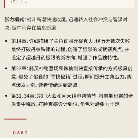
丹」）。
张力模式
：战斗高潮快速收尾，迅速转入社会冲突与智谋对
决，但中间存在信息断层
第14章：详细描绘了主角征服元婴真火、经历无数次失败
最终打破丹纹铁律的过程，创造了强烈的成就感爽点，并
设定了超越丹药极限的新方向，增强了作品独特性。
第22章：器灵神秘登场和诛仙剑诀直接传承的方式极具创
意，避免了俗套的‘寻找秘籍’过程，瞬间提升主角战力，爽
点爆发力强，读者情绪达到高峰。
第31、34章：宗门大会和问天镜审判情节，将前期积累的矛
盾集中释放，打脸爽感设计到位，角色对峙张力十足。
CAST