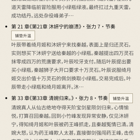
道天雷降临前冒险服用小绿瓶绿液。最终扛过九重天雷，
成功结丹。远处杂役峰弟子…
第 21 章《第21章 沐妍宁的崩溃》 · 张力 7 · 节奏
铺垫升温
叶辰带着绮月姬和沐妍宁来找秦越，表面上是归还灵石，
实则想买下沐妍宁送给秦越的小绿瓶。秦越提出四万灵石
抹零成四万的荒唐要求，叶辰咬牙支付。随后叶辰提出要
买小绿瓶，秦越狮子大开口要求十万灵石。叶辰说服绮月
姬交出价值十万灵石的佩剑换取小绿瓶。交易完成后，叶
辰带走小绿瓶和绮月姬离开。沐…
第 33 章《第33章 清婉归来。》 · 张力 8 · 节奏
铺垫升温
清婉真人从仙古绝地夺得天阶宝剑星陨剑归来，心情愉
悦，打算召回秦越。回到小竹峰发现异常安静，仅见沐妍
宁，得知绮月姬和叶辰被药王峰抓走，且秦越冤情已清。清
婉大怒，认为药王峰欺人太甚，直接御剑强闯药王峰，击伤