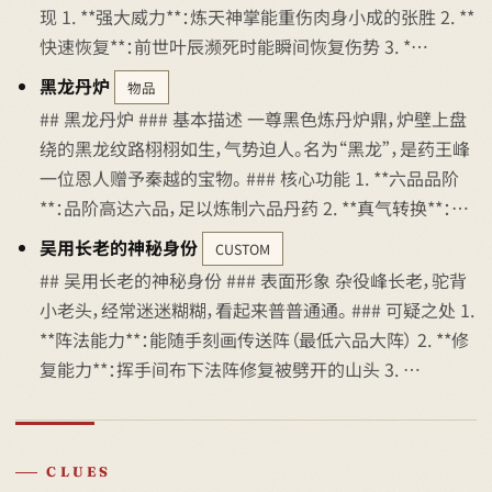
现 1. **强大威力**：炼天神掌能重伤肉身小成的张胜 2. **
快速恢复**：前世叶辰濒死时能瞬间恢复伤势 3. *…
黑龙丹炉
物品
## 黑龙丹炉 ### 基本描述 一尊黑色炼丹炉鼎，炉壁上盘
绕的黑龙纹路栩栩如生，气势迫人。名为“黑龙”，是药王峰
一位恩人赠予秦越的宝物。 ### 核心功能 1. **六品品阶
**：品阶高达六品，足以炼制六品丹药 2. **真气转换**：…
吴用长老的神秘身份
CUSTOM
## 吴用长老的神秘身份 ### 表面形象 杂役峰长老，驼背
小老头，经常迷迷糊糊，看起来普普通通。 ### 可疑之处 1.
**阵法能力**：能随手刻画传送阵（最低六品大阵） 2. **修
复能力**：挥手间布下法阵修复被劈开的山头 3. …
CLUES