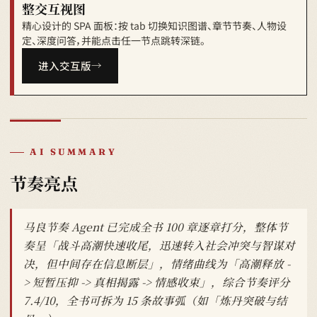
整交互视图
精心设计的 SPA 面板：按 tab 切换知识图谱、章节节奏、人物设
定、深度问答，并能点击任一节点跳转深链。
进入交互版
AI SUMMARY
节奏亮点
马良节奏 Agent 已完成全书 100 章逐章打分，整体节
奏呈「战斗高潮快速收尾，迅速转入社会冲突与智谋对
决，但中间存在信息断层」，情绪曲线为「高潮释放 -
> 短暂压抑 -> 真相揭露 -> 情感收束」，综合节奏评分
7.4/10，全书可拆为 15 条故事弧（如「炼丹突破与结