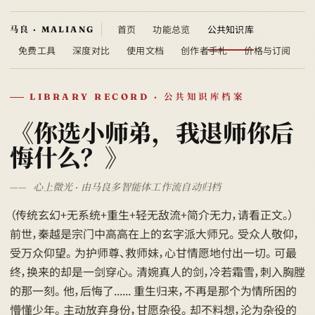
首页
功能总览
公共知识库
免费工具
深度对比
使用文档
创作者手札
价格与订阅
LIBRARY RECORD · 公共知识库档案
《你选小师弟，我退师你后
悔什么？》
心上微光 · 由马良多智能体工作流自动归档
（传统玄幻+无系统+重生+轻无敌流+简介无力，请看正文。）
前世，秦越是宗门中高高在上的玄字派大师兄。 受众人敬仰，
受万众仰望。 为护师尊、救师妹，心甘情愿地付出一切。 可最
终，换来的却是一剑穿心。 清婉真人的剑，冷若霜雪，刺入胸膛
的那一刻。 他，后悔了...... 重生归来，不再是那个为情所困的
懵懂少年。 主动放弃身份，甘愿杂役。 却不料想，沦为杂役的