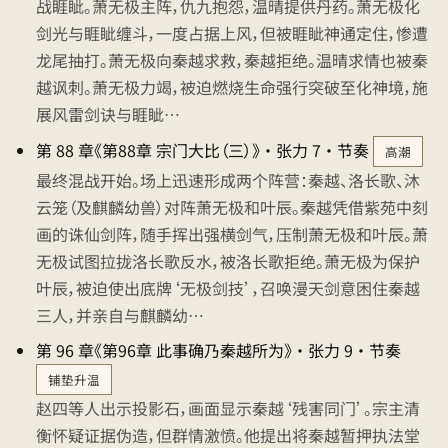
战睚眦。萧无极主阵，仇九抱怨，温晴提供丹药。萧无极化
剑光与睚眦缠斗，一度占据上风，但被睚眦神通定住，惨遭
龙尾抽打。萧无极向秦越求救，秦越拒绝。温晴求情也被秦
越讽刺。萧无极力竭，被迫燃烧生命强行突破至化神境，施
展风雷剑诀与睚眦…
第 88 章《第88章 宗门大比（三）》 · 张力 7 · 节奏
高潮
最终混战开始。场上迅速形成两个阵营：秦越、洛长歌、沐
云笼（及麒麟幼兽）对阵萧无极和叶辰。秦越凭借紫苑中刻
画的诛仙剑阵，随手挥出强横剑气，压制萧无极和叶辰。萧
无极试图拉拢洛长歌反水，被洛长歌拒绝。萧无极为保护
叶辰，被迫使出底牌‘无极剑技’，召唤漫天剑意困住秦越
三人，并亲自与麒麟幼…
第 96 章《第96章 此事确乃秦越所为》 · 张力 9 · 节奏
铺垫升温
赵四等人出示投影石，画面显示秦越‘残害同门’。宗主清
衡怀疑证据伪造，但群情激愤。他提出将秦越暂押执法堂