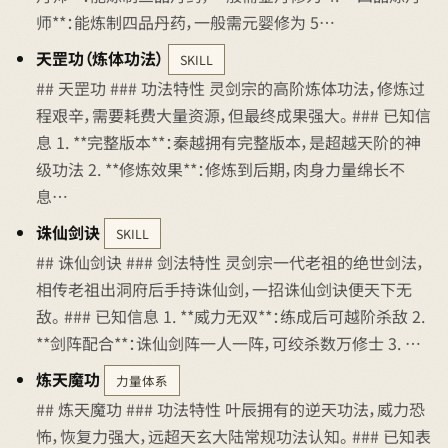
师**：能炼制四品丹药，一般需元婴修为 5…
天罡功（炼体功法）
SKILL
## 天罡功 ### 功法特性 灵剑宗的高阶炼体功法，修炼过
程艰辛，需要耗费大量资源，但最终成果强大。 ### 已知信
息 1. **完整版本**：秦越拥有完整版本，是超越天阶的神
级功法 2. **修炼效果**：修炼到后期，肉身力量绵长不
息…
诛仙剑诀
SKILL
## 诛仙剑诀 ### 剑法特性 灵剑宗一代老祖的绝世剑法，
相传老祖出洞府后手持诛仙剑，一招诛仙剑诀便天下无
敌。 ### 已知信息 1. **威力无双**：练成后可越阶杀敌 2.
**剑阵配合**：诛仙剑阵一人一阵，可绞杀数万修士 3. …
炼天魔功
力量体系
## 炼天魔功 ### 功法特性 叶辰拥有的逆天功法，威力恐
怖，恢复力强大，远超天玄大陆常规功法认知。 ### 已知表