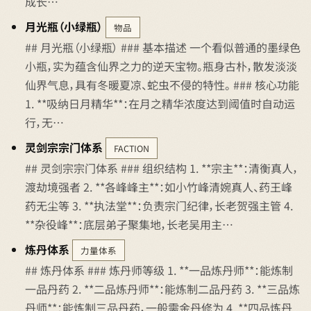
成长…
月光瓶（小绿瓶）
物品
## 月光瓶（小绿瓶） ### 基本描述 一个看似普通的墨绿色
小瓶，实为蕴含仙界之力的逆天宝物。瓶身古朴，散发淡淡
仙界气息，具有冬暖夏凉、蛇虫不侵的特性。 ### 核心功能
1. **吸纳日月精华**：在月之精华浓度达到阈值时自动运
行，无…
灵剑宗宗门体系
FACTION
## 灵剑宗宗门体系 ### 组织结构 1. **宗主**：清衡真人，
渡劫境强者 2. **各峰峰主**：如小竹峰清婉真人、药王峰
药无尘等 3. **执法堂**：负责宗门纪律，长老贺强主管 4.
**杂役峰**：底层弟子聚集地，长老吴用主…
炼丹体系
力量体系
## 炼丹体系 ### 炼丹师等级 1. **一品炼丹师**：能炼制
一品丹药 2. **二品炼丹师**：能炼制二品丹药 3. **三品炼
丹师**：能炼制三品丹药，一般需金丹修为 4. **四品炼丹