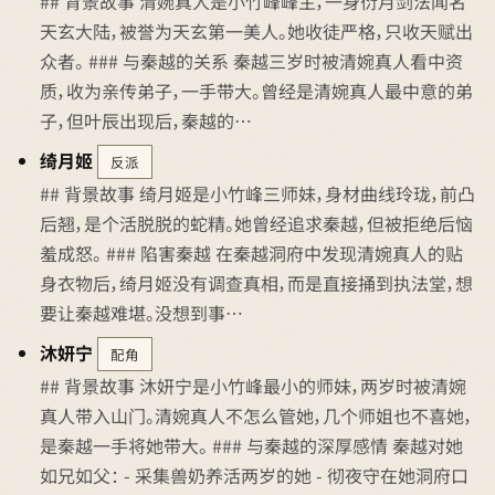
## 背景故事 清婉真人是小竹峰峰主，一身衍月剑法闻名
天玄大陆，被誉为天玄第一美人。她收徒严格，只收天赋出
众者。 ### 与秦越的关系 秦越三岁时被清婉真人看中资
质，收为亲传弟子，一手带大。曾经是清婉真人最中意的弟
子，但叶辰出现后，秦越的…
绮月姬
反派
## 背景故事 绮月姬是小竹峰三师妹，身材曲线玲珑，前凸
后翘，是个活脱脱的蛇精。她曾经追求秦越，但被拒绝后恼
羞成怒。 ### 陷害秦越 在秦越洞府中发现清婉真人的贴
身衣物后，绮月姬没有调查真相，而是直接捅到执法堂，想
要让秦越难堪。没想到事…
沐妍宁
配角
## 背景故事 沐妍宁是小竹峰最小的师妹，两岁时被清婉
真人带入山门。清婉真人不怎么管她，几个师姐也不喜她，
是秦越一手将她带大。 ### 与秦越的深厚感情 秦越对她
如兄如父： - 采集兽奶养活两岁的她 - 彻夜守在她洞府口