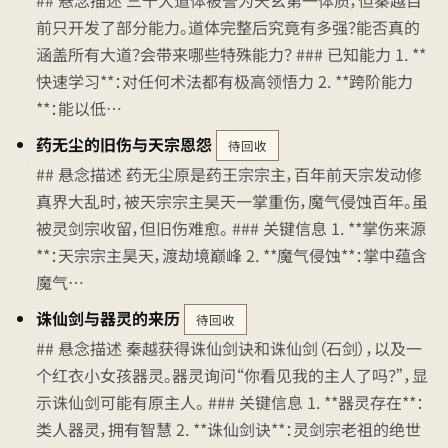
## 悬念描述 三千大道体被誉为天玄第一体质，但秦越目
前只开发了部分能力。道体完整后究竟有多强？能否真的
涵盖所有大道？会带来哪些特殊能力？ ### 已知能力 1. **
快速学习**：对任何术法都有极高领悟力 2. **跨阶能力
**：能以低…
药无尘的旧伤与天宗恩怨
待回收
## 悬念描述 药无尘原是药王宗宗主，百年前天宗发动修
真界大乱时，被天宗宗主昊天一掌重伤，魔气侵蚀百年。虽
被灵剑宗收留，但旧伤难愈。 ### 关键信息 1. **掌伤来源
**：天宗宗主昊天，渡劫境巅峰 2. **魔气侵蚀**：掌中蕴含
魔气…
诛仙剑与器灵的来历
待回收
## 悬念描述 秦越获得诛仙剑诀和诛仙剑（石剑），以及一
个红衣小女孩器灵。器灵询问“你看见我的主人了吗？”，显
示诛仙剑可能有原主人。 ### 关键信息 1. **器灵存在**：
类人器灵，拥有智慧 2. **诛仙剑诀**：灵剑宗老祖的绝世