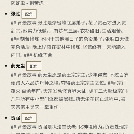
防蛇虫 - 刻苦炼…
张胜
配角
## 背景故事 张胜是杂役峰底层弟子，花了灵石才进入灵
剑宗。他实力低微，只有炼气三层，衣衫破旧，生活艰苦。
### 刻苦修炼 不同于其他混日子的杂役弟子，张胜白天做
完杂活后，晚上彻夜在密林中修炼，坚信终有一天能踏入
内门。 ### 机缘巧合…
药无尘
配角
## 背景故事 药无尘原是药王宗宗主，少年得志，不过百岁
便踏入六品炼丹师之境，夺得药王宗宗主之位。 ### 宗门
覆灭 百余年前，天宗发动修真界大乱，除了三大超级宗门，
几乎所有中小型门派都被屠戮。药无尘在逃亡过程中，被
天宗宗主昊天一掌重伤。…
贺强
配角
## 背景故事 贺强是执法堂长老，化神境修为。负责处理宗