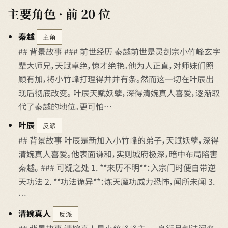
主要角色 · 前 20 位
秦越
主角
## 背景故事 ### 前世经历 秦越前世是灵剑宗小竹峰玄字
辈大师兄，天赋卓绝，惊才绝艳。他为人正直，对师妹们照
顾有加，将小竹峰打理得井井有条。然而这一切在叶辰出
现后彻底改变。 叶辰天赋妖孽，深得清婉真人喜爱，逐渐取
代了秦越的地位。更可怕…
叶辰
反派
## 背景故事 叶辰是新加入小竹峰的弟子，天赋妖孽，深得
清婉真人喜爱。他表面谦和，实则城府极深，暗中布局陷害
秦越。 ### 可疑之处 1. **来历不明**：入宗门时便自带逆
天功法 2. **功法诡异**：炼天魔功威力恐怖，闻所未闻 3.
…
清婉真人
反派