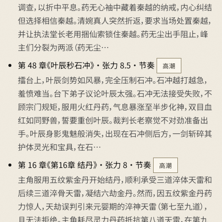
调查，以折中平息。药无心袖中藏着秦越的纳戒，内心纠结
但选择相信秦越。清婉真人突然折返，要求当场处置秦越，
并让执法堂长老用捆仙索锁住秦越。药无尘出手阻止，峰
主们分裂为两派（药无尘…
第 48 章《叶辰秒石冲》 · 张力 8.5 · 节奏
高潮
擂台上，叶辰剑势如风暴，完全压制石冲。石冲越打越急，
羞愤难当。台下弟子议论叶辰太强。石冲无法接受失败，不
顾宗门规矩，服用火红丹药，气息暴涨至半步化神，双目血
红如同野兽，誓要重创叶辰。裁判长老察觉不对劲准备出
手。叶辰身影鬼魅般消失，出现在石冲侧后方，一剑斩碎其
护体灵光和宝具，在石…
第 16 章《第16章 结丹》 · 张力 8 · 节奏
高潮
主角服用五纹紫金丹开始结丹，顺利承受三道淬体天雷和
后续三道淬骨天雷，凝结六劫金丹。然而，因五纹紫金丹药
力惊人，天劫误判引来元婴期的淬神天雷（第七至九道），
且无法拒绝。主角耗尽灵力丹药抵抗第八道天雷，在第九