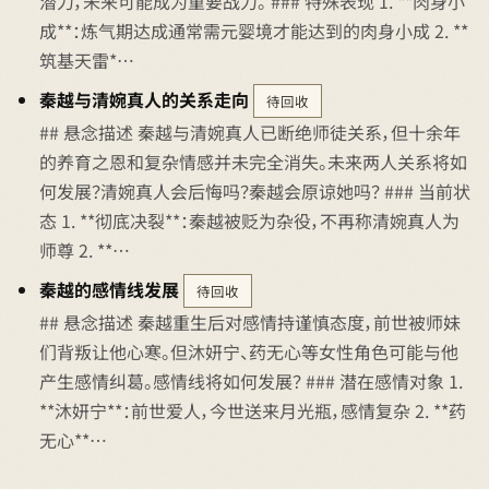
潜力，未来可能成为重要战力。 ### 特殊表现 1. **肉身小
成**：炼气期达成通常需元婴境才能达到的肉身小成 2. **
筑基天雷*…
秦越与清婉真人的关系走向
待回收
## 悬念描述 秦越与清婉真人已断绝师徒关系，但十余年
的养育之恩和复杂情感并未完全消失。未来两人关系将如
何发展？清婉真人会后悔吗？秦越会原谅她吗？ ### 当前状
态 1. **彻底决裂**：秦越被贬为杂役，不再称清婉真人为
师尊 2. **…
秦越的感情线发展
待回收
## 悬念描述 秦越重生后对感情持谨慎态度，前世被师妹
们背叛让他心寒。但沐妍宁、药无心等女性角色可能与他
产生感情纠葛。感情线将如何发展？ ### 潜在感情对象 1.
**沐妍宁**：前世爱人，今世送来月光瓶，感情复杂 2. **药
无心**…