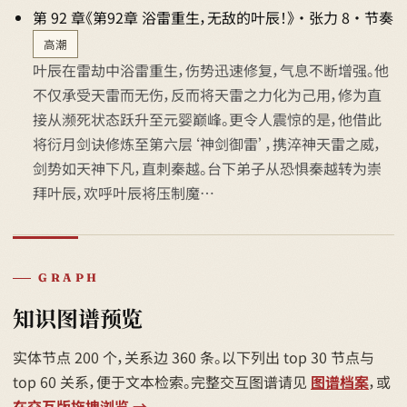
第 92 章《第92章 浴雷重生，无敌的叶辰！》 · 张力 8 · 节奏
高潮
叶辰在雷劫中浴雷重生，伤势迅速修复，气息不断增强。他
不仅承受天雷而无伤，反而将天雷之力化为己用，修为直
接从濒死状态跃升至元婴巅峰。更令人震惊的是，他借此
将衍月剑诀修炼至第六层‘神剑御雷’，携淬神天雷之威，
剑势如天神下凡，直刺秦越。台下弟子从恐惧秦越转为崇
拜叶辰，欢呼叶辰将压制魔…
GRAPH
知识图谱预览
实体节点 200 个，关系边 360 条。以下列出 top 30 节点与
top 60 关系，便于文本检索。完整交互图谱请见
图谱档案
，或
在交互版拖拽浏览 →