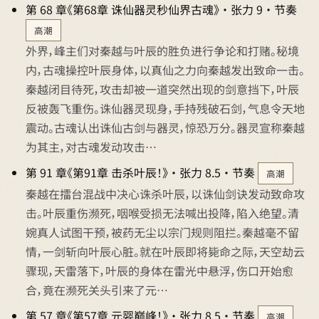
第 68 章《第68章 诛仙器灵秒仙界古魂》 · 张力 9 · 节奏
高潮
外界，峰主们对秦越与叶辰的胜负进行争论和打赌。秘境
内，古魂操控叶辰身体，以真仙之力向秦越发出致命一击。
秦越闭目待死，攻击却被一道突然出现的剑意挡下，叶辰
反被轰飞重伤。诛仙器灵现身，手持残破石剑，气息令天地
震动。古魂认出诛仙古剑与器灵，惊恐万分。器灵宣称秦越
为其主，对古魂发动攻击…
第 91 章《第91章 击杀叶辰！》 · 张力 8.5 · 节奏
高潮
秦越在擂台混战中决心诛杀叶辰，以诛仙剑诀发动致命攻
击。叶辰重伤濒死，咽喉受损无法喊出投降，陷入绝望。清
婉真人试图干预，被药无尘以宗门规则阻拦。秦越毫不留
情，一剑斩向叶辰心脏。就在叶辰即将毙命之际，天空劫云
骤现，天雷落下，叶辰的身体在雷光中悬浮，伤口开始愈
合，竟在濒死关头引来了元…
第 57 章《第57章 元婴巅峰！》 · 张力 8.5 · 节奏
高潮