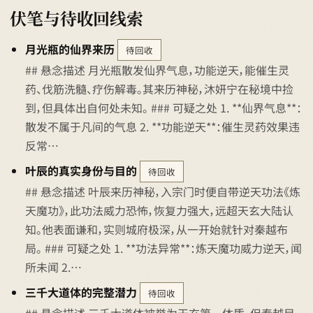
伏笔与待收回线索
月光瓶的仙界来历
待回收
## 悬念描述 月光瓶散发仙界气息，功能逆天，能催生灵
药、伐筋洗髓、疗伤解毒。其来历神秘，沐妍宁在秘境中捡
到，但具体出自何处未知。 ### 可疑之处 1. **仙界气息**：
散发不属于凡间的气息 2. **功能逆天**：催生灵药效果违
反常…
叶辰的真实身份与目的
待回收
## 悬念描述 叶辰来历神秘，入宗门时便自带逆天功法《炼
天魔功》，此功法威力恐怖，恢复力强大，远超天玄大陆认
知。他表面谦和，实则城府极深，从一开始就针对秦越布
局。 ### 可疑之处 1. **功法异常**：炼天魔功威力逆天，闻
所未闻 2.…
三千大道体的完整潜力
待回收