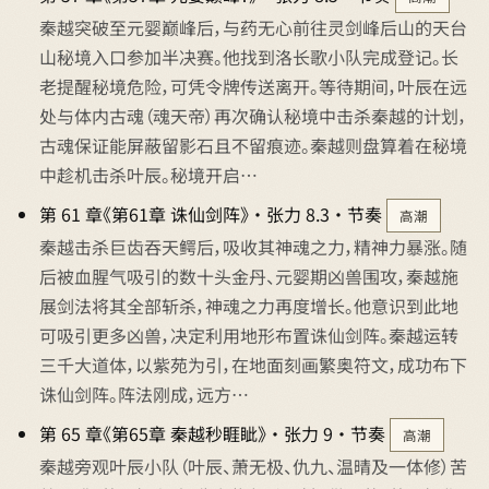
秦越突破至元婴巅峰后，与药无心前往灵剑峰后山的天台
山秘境入口参加半决赛。他找到洛长歌小队完成登记。长
老提醒秘境危险，可凭令牌传送离开。等待期间，叶辰在远
处与体内古魂（魂天帝）再次确认秘境中击杀秦越的计划，
古魂保证能屏蔽留影石且不留痕迹。秦越则盘算着在秘境
中趁机击杀叶辰。秘境开启…
第 61 章《第61章 诛仙剑阵》 · 张力 8.3 · 节奏
高潮
秦越击杀巨齿吞天鳄后，吸收其神魂之力，精神力暴涨。随
后被血腥气吸引的数十头金丹、元婴期凶兽围攻，秦越施
展剑法将其全部斩杀，神魂之力再度增长。他意识到此地
可吸引更多凶兽，决定利用地形布置诛仙剑阵。秦越运转
三千大道体，以紫苑为引，在地面刻画繁奥符文，成功布下
诛仙剑阵。阵法刚成，远方…
第 65 章《第65章 秦越秒睚眦》 · 张力 9 · 节奏
高潮
秦越旁观叶辰小队（叶辰、萧无极、仇九、温晴及一体修）苦