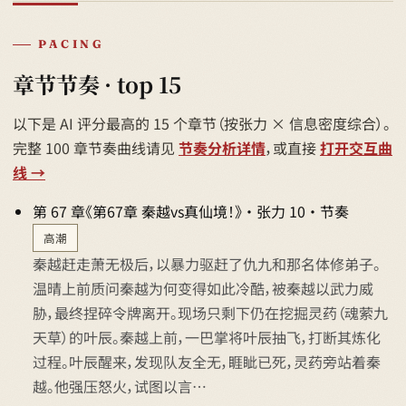
PACING
章节节奏 · top 15
以下是 AI 评分最高的 15 个章节（按张力 × 信息密度综合）。
完整 100 章节奏曲线请见
节奏分析详情
，或直接
打开交互曲
线 →
第 67 章《第67章 秦越vs真仙境！》 · 张力 10 · 节奏
高潮
秦越赶走萧无极后，以暴力驱赶了仇九和那名体修弟子。
温晴上前质问秦越为何变得如此冷酷，被秦越以武力威
胁，最终捏碎令牌离开。现场只剩下仍在挖掘灵药（魂萦九
天草）的叶辰。秦越上前，一巴掌将叶辰抽飞，打断其炼化
过程。叶辰醒来，发现队友全无，睚眦已死，灵药旁站着秦
越。他强压怒火，试图以言…