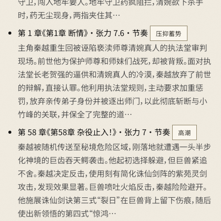
守卫，闯入地牢要人。地牢守卫药疯阻拦，清婉欲下杀手
时，药无尘现身，两指夹住其…
第 1 章《第1章 断情》 · 张力 7.6 · 节奏
压抑蓄势
主角秦越重生回被诬陷亵渎师尊清婉真人的执法堂审判
现场。前世他为保护师尊和师妹们战死，却被背叛。面对执
法堂长老贺强的逼供和清婉真人的冷漠，秦越放弃了前世
的辩解，直接认罪。他利用执法堂规则，主动要求加重惩
罚，放弃亲传弟子身份并被逐出师门，以此彻底斩断与小
竹峰的关联，并保全了完整的道…
第 58 章《第58章 杂役止入！》 · 张力 7 · 节奏
高潮
秦越被随机传送至秘境危险区域，刚落地就遭遇一头半步
化神境的巨齿吞天鳄袭击。他起初选择躲避，但巨兽紧追
不舍。秦越决定反击，使用刻有简化诛仙剑阵的紫苑灵剑
攻击，发现效果显著。巨兽喷吐火焰反击，秦越险险避开。
他施展诛仙剑诀第三式“裂日”在巨兽背上留下伤痕，随后
使出新领悟的第四式“惊鸿…