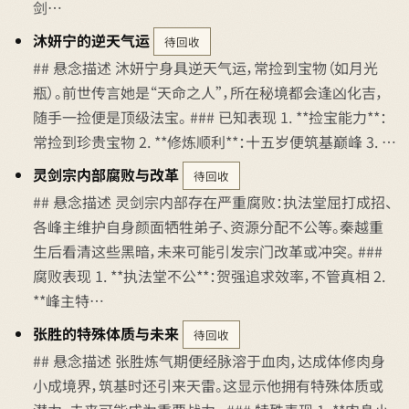
剑…
沐妍宁的逆天气运
待回收
## 悬念描述 沐妍宁身具逆天气运，常捡到宝物（如月光
瓶）。前世传言她是“天命之人”，所在秘境都会逢凶化吉，
随手一捡便是顶级法宝。 ### 已知表现 1. **捡宝能力**：
常捡到珍贵宝物 2. **修炼顺利**：十五岁便筑基巅峰 3. …
灵剑宗内部腐败与改革
待回收
## 悬念描述 灵剑宗内部存在严重腐败：执法堂屈打成招、
各峰主维护自身颜面牺牲弟子、资源分配不公等。秦越重
生后看清这些黑暗，未来可能引发宗门改革或冲突。 ###
腐败表现 1. **执法堂不公**：贺强追求效率，不管真相 2.
**峰主特…
张胜的特殊体质与未来
待回收
## 悬念描述 张胜炼气期便经脉溶于血肉，达成体修肉身
小成境界，筑基时还引来天雷。这显示他拥有特殊体质或