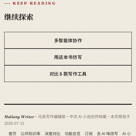
KEEP READING
继续探索
多智能体协作
用这本书仿写
对比 8 款写作工具
· 马良写作编辑部 · 中文 AI 小说创作档案
· 本页核验于
Maliang Writer
2026-07-31
首页
公共知识库
深度对比
功能总览
订阅
去 AI 味改写
AI 小