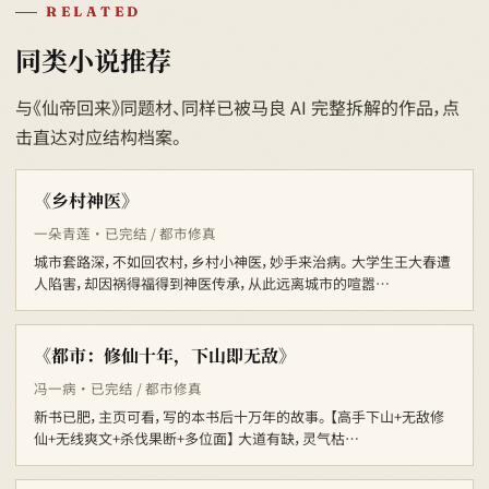
RELATED
同类小说推荐
与《仙帝回来》同题材、同样已被马良 AI 完整拆解的作品，点
击直达对应结构档案。
《乡村神医》
一朵青莲 · 已完结 / 都市修真
城市套路深，不如回农村，乡村小神医，妙手来治病。 大学生王大春遭
人陷害，却因祸得福得到神医传承，从此远离城市的喧嚣…
《都市：修仙十年，下山即无敌》
冯一病 · 已完结 / 都市修真
新书已肥，主页可看，写的本书后十万年的故事。 【高手下山+无敌修
仙+无线爽文+杀伐果断+多位面】 大道有缺，灵气枯…