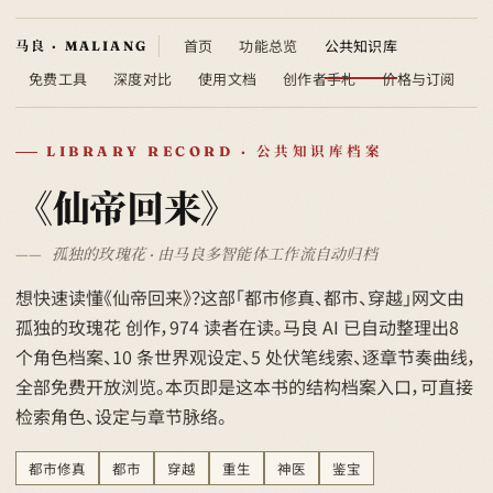
首页
功能总览
公共知识库
免费工具
深度对比
使用文档
创作者手札
价格与订阅
LIBRARY RECORD · 公共知识库档案
《仙帝回来》
孤独的玫瑰花 · 由马良多智能体工作流自动归档
想快速读懂《仙帝回来》？这部「都市修真、都市、穿越」网文由
孤独的玫瑰花 创作，974 读者在读。马良 AI 已自动整理出8
个角色档案、10 条世界观设定、5 处伏笔线索、逐章节奏曲线，
全部免费开放浏览。本页即是这本书的结构档案入口，可直接
检索角色、设定与章节脉络。
都市修真
都市
穿越
重生
神医
鉴宝