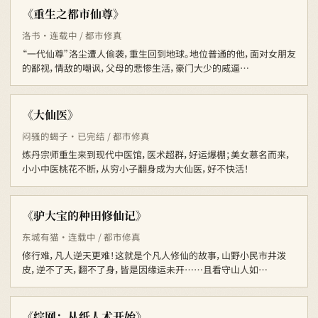
《重生之都市仙尊》
洛书 · 连载中 / 都市修真
“一代仙尊”洛尘遭人偷袭，重生回到地球。地位普通的他，面对女朋友
的鄙视，情敌的嘲讽，父母的悲惨生活，豪门大少的威逼…
《大仙医》
闷骚的蝎子 · 已完结 / 都市修真
炼丹宗师重生来到现代中医馆，医术超群，好运爆棚；美女慕名而来，
小小中医桃花不断，从穷小子翻身成为大仙医，好不快活！
《驴大宝的种田修仙记》
东城有猫 · 连载中 / 都市修真
修行难，凡人逆天更难！这就是个凡人修仙的故事，山野小民市井泼
皮，逆不了天，翻不了身，皆是因缘运未开……且看守山人如…
《综网：从纸人术开始》