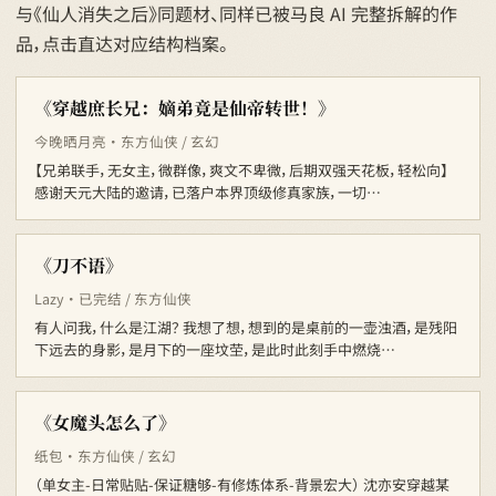
与《仙人消失之后》同题材、同样已被马良 AI 完整拆解的作
品，点击直达对应结构档案。
《穿越庶长兄：嫡弟竟是仙帝转世！》
今晚晒月亮 · 东方仙侠 / 玄幻
【兄弟联手，无女主，微群像，爽文不卑微，后期双强天花板，轻松向】
感谢天元大陆的邀请，已落户本界顶级修真家族，一切…
《刀不语》
Lazy · 已完结 / 东方仙侠
有人问我，什么是江湖？ 我想了想，想到的是桌前的一壶浊酒，是残阳
下远去的身影，是月下的一座坟茔，是此时此刻手中燃烧…
《女魔头怎么了》
纸包 · 东方仙侠 / 玄幻
（单女主-日常贴贴-保证糖够-有修炼体系-背景宏大） 沈亦安穿越某