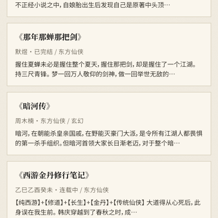
不正经小说之中，自娘胎出生后发现自己是原著中头顶…
《那年那蝉那把剑》
默煜 · 已完结 / 东方仙侠
握住夏蝉未必是握住整个夏天，握住那把剑，却是握住了一个江湖。
持三尺青锋。 梦一回万人敬仰的剑神，做一回举世无敌的…
《暗河传》
周木楠 · 东方仙侠 / 玄幻
暗河，在朝能杀皇亲国戚，在野能灭豪门大派，是令所有江湖人都畏惧
的第一杀手组织。但暗河首领大家长日渐老迈，对于整个暗…
《西游金丹修行笔记》
乙巳乙酉癸未 · 连载中 / 东方仙侠
【纯西游】+【修道】+【长生】+【金丹】+【传统仙侠】 大道得从心死后，此
身误在我生前。 韩庆穿越到了春秋之时，成…