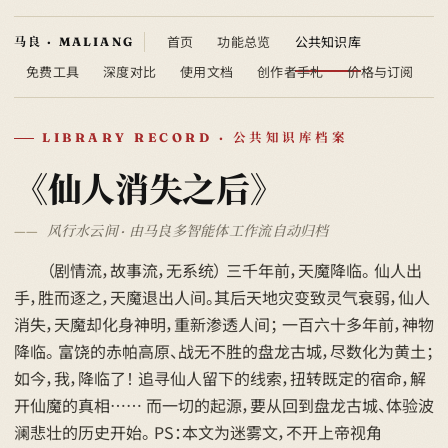
首页
功能总览
公共知识库
免费工具
深度对比
使用文档
创作者手札
价格与订阅
LIBRARY RECORD · 公共知识库档案
《仙人消失之后》
风行水云间 · 由马良多智能体工作流自动归档
（剧情流，故事流，无系统） 三千年前，天魔降临。 仙人出
手，胜而逐之，天魔退出人间。其后天地灾变致灵气衰弱，仙人
消失，天魔却化身神明，重新渗透人间； 一百六十多年前，神物
降临。 富饶的赤帕高原、战无不胜的盘龙古城，尽数化为黄土；
如今，我，降临了！ 追寻仙人留下的线索，扭转既定的宿命，解
开仙魔的真相…… 而一切的起源，要从回到盘龙古城、体验波
澜悲壮的历史开始。 PS：本文为迷雾文，不开上帝视角