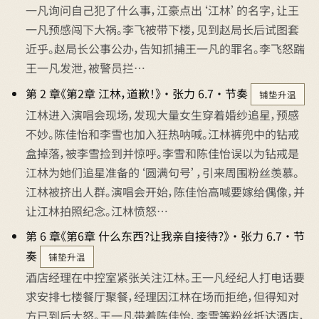
一凡询问自己犯了什么事，江豪点出‘江林’的名字，让王
一凡预感闯下大祸。李飞被带下楼，见到赵局长后试图套
近乎。赵局长公事公办，告知抓捕王一凡的罪名。李飞怒踹
王一凡发泄，被警员拦…
第 2 章《第2章 江林，道歉！》 · 张力 6.7 · 节奏
铺垫升温
江林进入演唱会现场，发现大量女生穿着婚纱追星，预感
不妙。陈佳怡和李雪也加入狂热呐喊。江林裤兜中的钻戒
盒掉落，被李雪捡到并惊呼。李雪和陈佳怡误以为钻戒是
江林为她们追星准备的‘圆满句号’，引来周围粉丝羡慕。
江林被挤出人群。演唱会开始，陈佳怡高喊要嫁给偶像，并
让江林拍照纪念。江林愤怒…
第 6 章《第6章 什么东西？让我亲自接待？》 · 张力 6.7 · 节
奏
铺垫升温
酒店经理在中控室紧张关注江林。王一凡经纪人打电话要
求安排七楼餐厅聚餐，经理因江林在场而拒绝，但得知对
方已到后大怒。王一凡带着陈佳怡、李雪等粉丝抵达酒店，