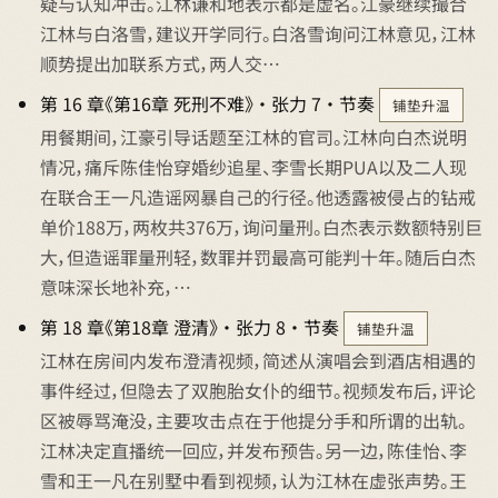
疑与认知冲击。江林谦和地表示都是虚名。江豪继续撮合
江林与白洛雪，建议开学同行。白洛雪询问江林意见，江林
顺势提出加联系方式，两人交…
第 16 章《第16章 死刑不难》 · 张力 7 · 节奏
铺垫升温
用餐期间，江豪引导话题至江林的官司。江林向白杰说明
情况，痛斥陈佳怡穿婚纱追星、李雪长期PUA以及二人现
在联合王一凡造谣网暴自己的行径。他透露被侵占的钻戒
单价188万，两枚共376万，询问量刑。白杰表示数额特别巨
大，但造谣罪量刑轻，数罪并罚最高可能判十年。随后白杰
意味深长地补充，…
第 18 章《第18章 澄清》 · 张力 8 · 节奏
铺垫升温
江林在房间内发布澄清视频，简述从演唱会到酒店相遇的
事件经过，但隐去了双胞胎女仆的细节。视频发布后，评论
区被辱骂淹没，主要攻击点在于他提分手和所谓的出轨。
江林决定直播统一回应，并发布预告。另一边，陈佳怡、李
雪和王一凡在别墅中看到视频，认为江林在虚张声势。王