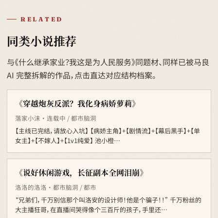
RELATED
同类小说推荐
与《什么继承家业？我这是为人民服务》同题材、同样已被马良
AI 完整拆解的作品，点击直达对应结构档案。
《穿越炮灰反派？我化身病娇萝莉》
落家小沫 · 连载中 / 都市脑洞
【主线已完结，请放心入坑】 【病娇主角】+【剧情流】+【幕后黑手】+【单
女主】+【不嫁人】+【1v1纯爱】 池小橙…
《说好休闲游戏，长征副本全网泪崩》
洛洛的洛洛 · 都市脑洞 / 都市
“兄弟们，千万别信那个叫洛安的设计师！他是个骗子！！” 千万粉丝的
大主播狂哥，在直播间哭得像个三百斤的孩子，手里还…