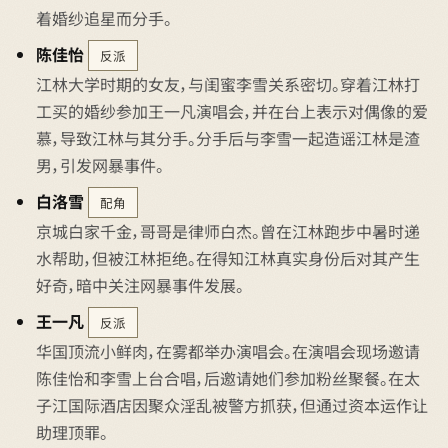
着婚纱追星而分手。
陈佳怡
反派
江林大学时期的女友，与闺蜜李雪关系密切。穿着江林打
工买的婚纱参加王一凡演唱会，并在台上表示对偶像的爱
慕，导致江林与其分手。分手后与李雪一起造谣江林是渣
男，引发网暴事件。
白洛雪
配角
京城白家千金，哥哥是律师白杰。曾在江林跑步中暑时递
水帮助，但被江林拒绝。在得知江林真实身份后对其产生
好奇，暗中关注网暴事件发展。
王一凡
反派
华国顶流小鲜肉，在雾都举办演唱会。在演唱会现场邀请
陈佳怡和李雪上台合唱，后邀请她们参加粉丝聚餐。在太
子江国际酒店因聚众淫乱被警方抓获，但通过资本运作让
助理顶罪。