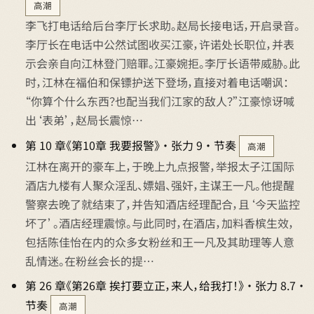
高潮
李飞打电话给后台李厅长求助。赵局长接电话，开启录音。
李厅长在电话中公然试图收买江豪，许诺处长职位，并表
示会亲自向江林登门赔罪。江豪婉拒。李厅长语带威胁。此
时，江林在福伯和保镖护送下登场，直接对着电话嘲讽：
“你算个什么东西？也配当我们江家的敌人？”江豪惊讶喊
出‘表弟’，赵局长震惊…
第 10 章《第10章 我要报警》 · 张力 9 · 节奏
高潮
江林在离开的豪车上，于晚上九点报警，举报太子江国际
酒店九楼有人聚众淫乱、嫖娼、强奸，主谋王一凡。他提醒
警察去晚了就结束了，并告知酒店经理配合，且‘今天监控
坏了’。酒店经理震惊。与此同时，在酒店，加料香槟生效，
包括陈佳怡在内的众多女粉丝和王一凡及其助理等人意
乱情迷。在粉丝会长的提…
第 26 章《第26章 挨打要立正，来人，给我打！》 · 张力 8.7 ·
节奏
高潮