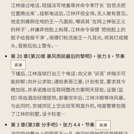
江林接过电话，轻描淡写地羞辱并命令李厅长‘自觉点把
位置腾出来’。挂断电话后，江林环视全场，无人敢有意见。
他走到瘫倒在地的王一凡面前，嘲讽其‘在网上伸张正义
的样子’，并嫌弃他脸上粉厚。江林命令保镖‘把他脸上的
腻子给我扇干净’。保镖们轮流扇王一凡耳光，将其打成猪
头，昏厥后抬上警车。…
第 20 章《第20章 暴风雨前最后的黎明》 · 张力 8 · 节奏
高潮
下播后，江林连续打出三个电话：向父亲‘诉苦’并暗示可
能抑郁；向外公求助；通知表哥江豪，计划有变，要求其今
晚加班，并承诺推动互联网整改方案明天获批，证据（监
控）将由酒店经理提供。部署完毕后，江林冷眼等待风暴。
与此同时，京城郊区上空出现军用直升机，地面警察包围
了江林的别墅，设卡检查…
第 3 章《第3章 分手吧》 · 张力 4.4 · 节奏
高潮
冲突惊动舞台上的明星王一凡，他巧妙用抽奖环节转移注