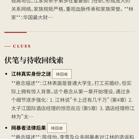
极高地位。江家旁系子弟多在重要部门任职，形成庞大的
关系网络。家族规矩严格，重视血脉传承和家族荣誉。 **林
家**：华国最大财…
CLUES
伏笔与待收回线索
江林真实身份之谜
待回收
**悬念描述**：江林表面是普通大学生，打工买婚纱，但实
际上拥有惊人背景。这个悬念从第一章开始埋设，通过多
个细节逐步强化： 1. 江林说"卡上还有几千万"（第4章） 2.
太子江国际酒店经理的惊恐反应（第5章） 3. 酒店经理称江
林为"太…
网暴者法律后果
待回收
**悬念描述**：陈佳怡、李雪及众多网暴者对江林的造谣和