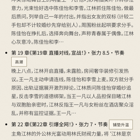
意力，光束恰好选中陈佳怡和李雪。江林抓住陈佳怡，做最
后质问，列举自己一年的付出，并指出女友的双标（计较二
手包却不计较婚纱先穿给别人）。周围粉丝起哄要求分手。
陈佳怡在挣扎后，选择奔向舞台，声称青春属于偶像。江林
心灰意冷。陈佳怡和李…
第 19 章《第19章 直播对线，宣战！》 · 张力 8.5 · 节奏
高潮
晚上八点，江林开启直播，未露脸，房间奢华装修引发热
议。王一凡主动申请连线，陈佳怡和李雪上麦。双方就分手
原因、出轨证据展开激烈辩论。江林质问陈佳怡穿婚纱追
星，反击李雪的道德绑架。当王一凡以人品担保目睹江林
与双胞胎亲密时，江林反指王一凡与女粉丝在酒店聚众淫
乱，并称有监控证据。王一凡…
第 22 章《第22章 引爆全网！》 · 张力 7 · 节奏
铺垫升温
主角江林的外公林光富动用林氏财阀力量，将‘江林是京