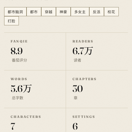
都市脑洞
都市
穿越
神豪
多女主
反派
校花
打脸
FANQIE
READERS
8.9
6.7万
番茄评分
读者
WORDS
CHAPTERS
5.6万
30
总字数
章
CHARACTERS
SETTINGS
7
6