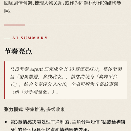
回顾剧情骨架、梳理人物关系，或作为同题材创作的结构参
照。
AI SUMMARY
节奏亮点
马良节奏 Agent 已完成全书 30 章逐章打分，整体节奏
呈「密集推进，多线收束」，情绪曲线为「高峰平台
式」，综合节奏评分 8.6/10，全书可拆为 5 条故事弧
（如「分手与觉醒」）。
张力模式
：密集推进，多线收束
第3章情感决裂处理干净利落，主角分手短信‘钻戒给狗镶
牙’的台词极具记忆点和情绪释放效果。