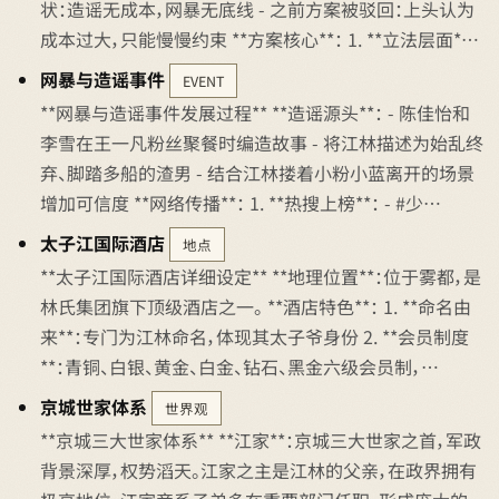
状：造谣无成本，网暴无底线 - 之前方案被驳回：上头认为
成本过大，只能慢慢约束 **方案核心**： 1. **立法层面*…
网暴与造谣事件
EVENT
**网暴与造谣事件发展过程** **造谣源头**： - 陈佳怡和
李雪在王一凡粉丝聚餐时编造故事 - 将江林描述为始乱终
弃、脚踏多船的渣男 - 结合江林搂着小粉小蓝离开的场景
增加可信度 **网络传播**： 1. **热搜上榜**： - #少…
太子江国际酒店
地点
**太子江国际酒店详细设定** **地理位置**：位于雾都，是
林氏集团旗下顶级酒店之一。 **酒店特色**： 1. **命名由
来**：专门为江林命名，体现其太子爷身份 2. **会员制度
**：青铜、白银、黄金、白金、钻石、黑金六级会员制，…
京城世家体系
世界观
**京城三大世家体系** **江家**：京城三大世家之首，军政
背景深厚，权势滔天。江家之主是江林的父亲，在政界拥有