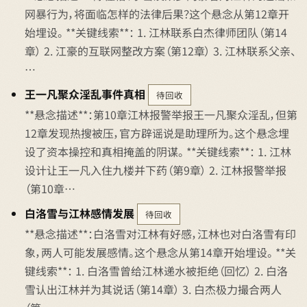
网暴行为，将面临怎样的法律后果？这个悬念从第12章开
始埋设。 **关键线索**： 1. 江林联系白杰律师团队（第14
章） 2. 江豪的互联网整改方案（第12章） 3. 江林联系父亲、
…
王一凡聚众淫乱事件真相
待回收
**悬念描述**：第10章江林报警举报王一凡聚众淫乱，但第
12章发现热搜被压，官方辟谣说是助理所为。这个悬念埋
设了资本操控和真相掩盖的阴谋。 **关键线索**： 1. 江林
设计让王一凡入住九楼并下药（第9章） 2. 江林报警举报
（第10章…
白洛雪与江林感情发展
待回收
**悬念描述**：白洛雪对江林有好感，江林也对白洛雪有印
象，两人可能发展感情。这个悬念从第14章开始埋设。 **关
键线索**： 1. 白洛雪曾给江林递水被拒绝（回忆） 2. 白洛
雪认出江林并为其说话（第14章） 3. 白杰极力撮合两人