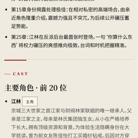
第15章身份揭露处理极佳：在相对私密的高端场合，由亲
近角色隆重介绍，震撼力强且不突兀，为后续公开碾压蓄
足势能。
第25章：江林在反派后台最嚣张时登场，一句‘你算什么东
西’将权力碾压的爽感推向极致，台词和时机把握精准。
CAST
主要角色 · 前 20 位
江林
主角
京城三大世家之首江家与财阀林家联姻的唯一继承人，父
亲是江家之主，母亲是林氏集团独生女。从小在严格培养
下长大，拥有顶级资源和背景。为体验生活隐瞒身份在大
学就读，曾为前女友陈佳怡打工买婚纱钻戒，后因对方穿