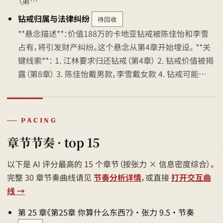
（第…
钻戒归属与法律纠纷
待回收
**悬念描述**：价值188万的卡地亚钻戒被陈佳怡和李雪
占有，将引发财产纠纷。这个悬念从第4章开始埋设。 **关
键线索**： 1. 江林要求归还钻戒（第4章） 2. 钻戒价值被揭
露（第8章） 3. 陈佳怡戴男款，李雪戴女款 4. 钻戒可能…
PACING
章节节奏 · top 15
以下是 AI 评分最高的 15 个章节（按张力 × 信息密度综合）。
完整 30 章节奏曲线请见
节奏分析详情
，或直接
打开交互曲
线 →
第 25 章《第25章 你算什么东西？》 · 张力 9.5 · 节奏