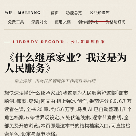
首页
功能总览
公共知识库
免费工具
深度对比
使用文档
创作者手札
价格与订阅
LIBRARY RECORD · 公共知识库档案
《什么继承家业？我这是为
人民服务》
指上弹冰 · 由马良多智能体工作流自动归档
想快速读懂《什么继承家业？我这是为人民服务》？这部「都市
脑洞、都市、穿越」网文由 指上弹冰 创作，番茄评分 8.9、6.7 万
读者在读，全书 30 章、约 5.6 万字。马良 AI 已自动整理出7 个
角色档案、6 条世界观设定、5 处伏笔线索、逐章节奏曲线，全
部免费开放浏览。本页即是这本书的结构档案入口，可直接检
索角色、设定与章节脉络。