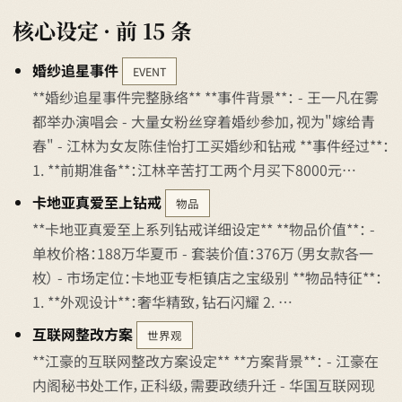
核心设定 · 前 15 条
婚纱追星事件
EVENT
**婚纱追星事件完整脉络** **事件背景**： - 王一凡在雾
都举办演唱会 - 大量女粉丝穿着婚纱参加，视为"嫁给青
春" - 江林为女友陈佳怡打工买婚纱和钻戒 **事件经过**：
1. **前期准备**：江林辛苦打工两个月买下8000元…
卡地亚真爱至上钻戒
物品
**卡地亚真爱至上系列钻戒详细设定** **物品价值**： -
单枚价格：188万华夏币 - 套装价值：376万（男女款各一
枚） - 市场定位：卡地亚专柜镇店之宝级别 **物品特征**：
1. **外观设计**：奢华精致，钻石闪耀 2. …
互联网整改方案
世界观
**江豪的互联网整改方案设定** **方案背景**： - 江豪在
内阁秘书处工作，正科级，需要政绩升迁 - 华国互联网现