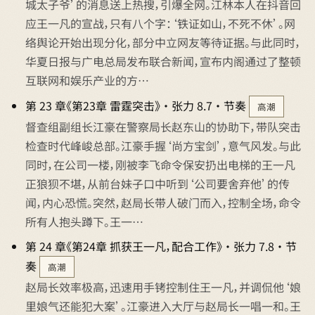
城太子爷’的消息送上热搜，引爆全网。江林本人在抖音回
应王一凡的宣战，只有八个字：‘铁证如山，不死不休’。网
络舆论开始出现分化，部分中立网友等待证据。与此同时，
华夏日报与广电总局发布联合新闻，宣布内阁通过了整顿
互联网和娱乐产业的方…
第 23 章《第23章 雷霆突击》 · 张力 8.7 · 节奏
高潮
督查组副组长江豪在警察局长赵东山的协助下，带队突击
检查时代峰峻总部。江豪手握‘尚方宝剑’，意气风发。与此
同时，在公司一楼，刚被李飞命令保安扔出电梯的王一凡
正狼狈不堪，从前台妹子口中听到‘公司要舍弃他’的传
闻，内心恐慌。突然，赵局长带人破门而入，控制全场，命令
所有人抱头蹲下。王一…
第 24 章《第24章 抓获王一凡，配合工作》 · 张力 7.8 · 节
奏
高潮
赵局长效率极高，迅速用手铐控制住王一凡，并调侃他‘娘
里娘气还能犯大案’。江豪进入大厅与赵局长一唱一和。王