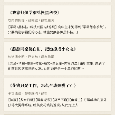
《我靠打爆学霸兑换黑科技》
吃肉的熊猫 · 已完结 / 都市脑洞
【学霸+黑科技+科技兴国+战恐局】 高中生宋河得到“学霸怨念系统”，
只要搞崩学霸们的心态，就能兑换各种黑科技。 于…
《憨憨同桌傻白甜，把她撩成小女友》
纯洁滴小明 · 已完结 / 都市脑洞
【恋爱+狗粮+重生+校花+搞笑+单女主+内容纯洁】 箫明重生，遇到了
他前世因病离世的女友。 此时她还是一个单纯的憨…
《花钱只是工作，怎么全成翘嘴了？》
半世逍遥 · 都市脑洞 / 都市
【神豪】【多女日常】【屌丝逆袭】【货币不崩】【鱼塘主】 穷屌丝杨凡意外
获得大冤种系统，给美女花钱能返现，从此走上人…