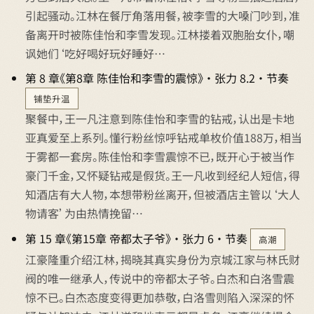
引起骚动。江林在餐厅角落用餐，被李雪的大嗓门吵到，准
备离开时被陈佳怡和李雪发现。江林搂着双胞胎女仆，嘲
讽她们‘吃好喝好玩好睡好…
第 8 章《第8章 陈佳怡和李雪的震惊》 · 张力 8.2 · 节奏
铺垫升温
聚餐中，王一凡注意到陈佳怡和李雪的钻戒，认出是卡地
亚真爱至上系列。懂行粉丝惊呼钻戒单枚价值188万，相当
于雾都一套房。陈佳怡和李雪震惊不已，既开心于被当作
豪门千金，又怀疑钻戒是假货。王一凡收到经纪人短信，得
知酒店有大人物，本想带粉丝离开，但被酒店主管以‘大人
物请客’为由热情挽留…
第 15 章《第15章 帝都太子爷》 · 张力 6 · 节奏
高潮
江豪隆重介绍江林，揭晓其真实身份为京城江家与林氏财
阀的唯一继承人，传说中的帝都太子爷。白杰和白洛雪震
惊不已。白杰态度变得更加恭敬，白洛雪则陷入深深的怀